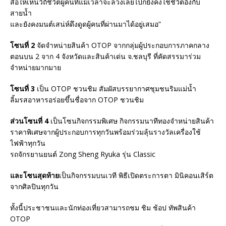
สื่อให้เห็นวิถีชีวิตผู้คนที่แม้เวลาจะล่วงเลยไปก็ยังคงใช้ชีวิตอิงกับ
สายน้ำ
และยังคงมนต์เสน่ห์ดึงดูดผู้คนที่ผ่านมาได้อยู่เสมอ”
โซนที่ 2
จัดจำหน่ายสินค้า OTOP จากกลุ่มผู้ประกอบการภาคกลาง
ตอนบน 2 จาก 4 จังหวัดและสินค้าเด่น จ.ชลบุรี ที่คัดสรรมาร่วม
จำหน่ายมากมาย
โซนที่ 3
เป็น OTOP ชวนชิม สัมผัสบรรยากาศชุมชนริมแม่น้ำ
ลิ้มรสอาหารอร่อยขึ้นชื่อจาก OTOP ชวนชิม
ส่วนโซนที่ 4
เป็นโซนกิจกรรมพิเศษ กิจกรรมนาทีทองจำหน่ายสินค้า
ราคาพิเศษจากผู้ประกอบการทุกวันพร้อมร่วมลุ้นรางวัลเครื่องใช้
ไฟฟ้าทุกวัน
รถจักรยานยนต์ Zong Sheng Ryuka รุ่น Classic
และโซนสุดท้าย
เป็นกิจกรรมบนเวที พิธีเปิดตระการตา มินิคอนเสิร์ต
จากศิลปินทุกวัน
ทั้งนี้ประชาชนและนักท่องเที่ยวสามารถชม ชิม ช้อป ทัพสินค้า
OTOP