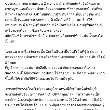
ของกลุ่มภาคกลางตอนบน 2 นอกจากมีเอกลักษณ์แล้วยังมีคุณภาพ
มาตรฐานและมีความน่าสนใจหลากหลาย ซึ่งทางจังหวัดมีแผนที่จะ
นำพาผลิตภัณฑ์ OTOP ไทยพัฒนาสู่ระดับสากลเพื่อขยายช่องทาง
ตลาดทั้งในและต่างประเทศ อาทิ ผลิตภัณฑ์จักสานเครื่องใช้
เอนกประสงค์ จ.สิงห์บุรี ผลิตภัณฑ์ผ้ามัดหมี่ทอมือ จ.ลพบุรีผลิตภัณฑ์
เครื่องประดับจากเชือกเทียน จ.อ่างทอง
ผลิตภัณฑ์ผ้าขาวม้าทอห้าสี จ.ชัยนาท ผลิตภัณฑ์ข้าวแต๋นน้ำแตงโม
เป็นต้น
โดยเฉพาะเครื่องจักสานนั้นนับเป็นสินค้าพื้นถิ่นที่เป็นที่รู้จักกันอย่าง
แพร่หลายการนำลายของเครื่องจักสานมาออกแบบเป็นลายเส้นสไตล์
มินิมอล
ที่ดูเรียบง่ายและทันสมัยสื่อถึงการรวมตัวกันอย่างกลมกลืนของ
ผลิตภัณฑ์ที่ได้มีการพัฒนารูปแบบให้สวยงามและมีความทันสมัยมาก
ขึ้นเพื่อให้เข้ากับวิถีชีวิตของคนในสังคมปัจจุบัน
“การจัดกิจกรรมโรดโชว์ ระดับภูมิภาคครั้งนี้ถือเป็นครั้งสำคัญที่
จังหวัดสิงห์บุรีจะได้นำสินค้า OTOPที่มีคุณภาพมาตรฐานและเป็น
เอกลักษณ์ของกลุ่มจังหวัดภาคกลางตอนบน 2ได้จัดจำหน่าย เพื่อให้
ประชาชนได้ซื้อสินค้า OTOP ที่มีคุณภาพ ราคายุติธรรมจากผู้ผลิต ผู้