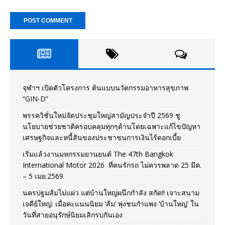
จุฬาฯ เปิดตัวโครงการ ต้นแบบนวัตกรรมอาหารสุขภาพ
“GIN-D”
พรรควิชั่นใหม่จัดประชุมใหญ่สามัญประจำปี 2569 ชู
นโยบายช่วยชาติครอบคลุมทุกๆด้านโดยเฉพาะแก้ไขปัญหา
เศรษฐกิจและหนี้สินของประชาชนการเงินไร้ดอกเบี้ย
เริ่มแล้วงานมหกรรมยานยนต์ The 47th Bangkok
International Motor 2026 ที่คนรักรถ ไม่ควรพลาด 25 มีค.
– 5 เมย.2569
นครปฐมส้มไม่แผ่ว แต่บ้านใหญ่ผนึกกำลัง สกัด!! เจาะสนาม
เจดีย์ใหญ่: เมื่อคะแนนนิยม ‘ส้ม’ พุ่งชนกำแพง ‘บ้านใหญ่’ ใน
วันที่สายอนุรักษ์นิยมเลิกรบกันเอง