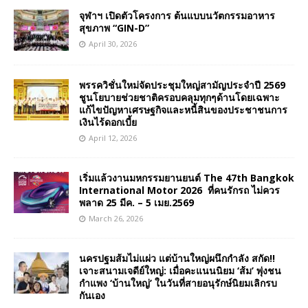
จุฬาฯ เปิดตัวโครงการ ต้นแบบนวัตกรรมอาหาร
สุขภาพ “GIN-D”
April 30, 2026
พรรควิชั่นใหม่จัดประชุมใหญ่สามัญประจำปี 2569
ชูนโยบายช่วยชาติครอบคลุมทุกๆด้านโดยเฉพาะ
แก้ไขปัญหาเศรษฐกิจและหนี้สินของประชาชนการ
เงินไร้ดอกเบี้ย
April 12, 2026
เริ่มแล้วงานมหกรรมยานยนต์ The 47th Bangkok
International Motor 2026 ที่คนรักรถ ไม่ควร
พลาด 25 มีค. – 5 เมย.2569
March 26, 2026
นครปฐมส้มไม่แผ่ว แต่บ้านใหญ่ผนึกกำลัง สกัด!!
เจาะสนามเจดีย์ใหญ่: เมื่อคะแนนนิยม ‘ส้ม’ พุ่งชน
กำแพง ‘บ้านใหญ่’ ในวันที่สายอนุรักษ์นิยมเลิกรบ
กันเอง