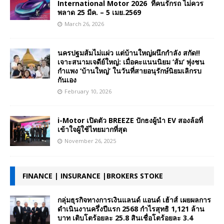
International Motor 2026 ที่คนรักรถ ไม่ควร
พลาด 25 มีค. – 5 เมย.2569
March 26, 2026
นครปฐมส้มไม่แผ่ว แต่บ้านใหญ่ผนึกกำลัง สกัด!!
เจาะสนามเจดีย์ใหญ่: เมื่อคะแนนนิยม ‘ส้ม’ พุ่งชน
กำแพง ‘บ้านใหญ่’ ในวันที่สายอนุรักษ์นิยมเลิกรบ
กันเอง
February 10, 2026
i-Motor เปิดตัว BREEZE ปักธงผู้นำ EV สองล้อที่
เข้าใจผู้ใช้ไทยมากที่สุด
November 26, 2025
FINANCE | INSURANCE |BROKERS STOKE
กลุ่มธุรกิจทางการเงินแลนด์ แอนด์ เฮ้าส์ เผยผลการ
ดำเนินงานครึ่งปีแรก 2568 กำไรสุทธิ 1,121 ล้าน
บาท เติบโตร้อยละ 25.8 สินเชื่อโตร้อยละ 3.4