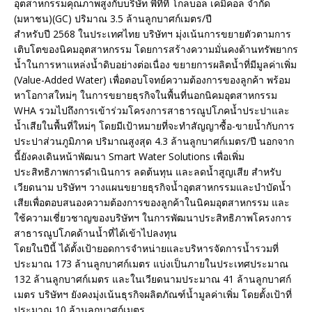
อุตสาหกรรมคุณภาพสูงกับบริษัท พีทีที โกลบอล เคมิคอล จำกัด
(มหาชน)(GC) ปริมาณ 3.5 ล้านลูกบาศก์เมตร/ปี
สำหรับปี 2568 ในประเทศไทย บริษัทฯ มุ่งเน้นการขยายตัวตามการ
เติบโตของนิคมอุตสาหกรรม โดยการสร้างความมั่นคงด้านทรัพยากร
น้ำในการหาแหล่งน้ำดิบอย่างต่อเนื่อง ขยายการผลิตน้ำที่มีมูลค่าเพิ่ม
(Value-Added Water) เพื่อตอบโจทย์ความต้องการของลูกค้า พร้อม
หาโอกาสใหม่ๆ ในการขยายธุรกิจในพื้นที่นอกนิคมอุตสาหกรรม
WHA รวมไปถึงการเข้าร่วมโครงการสาธารณูปโภคน้ำประปาและ
น้ำเสียในพื้นที่ใหม่ๆ โดยมีเป้าหมายที่จะทำสัญญาซื้อ-ขายน้ำกับการ
ประปาส่วนภูมิภาค ปริมาณสูงสุด 4.3 ล้านลูกบาศก์เมตร/ปี นอกจาก
นี้ยังคงเดินหน้าพัฒนา Smart Water Solutions เพื่อเพิ่ม
ประสิทธิภาพการดำเนินการ ลดต้นทุน และลดน้ำสูญเสีย สำหรับ
เวียดนาม บริษัทฯ วางแผนขยายธุรกิจน้ำอุตสาหกรรมและบำบัดน้ำ
เสียเพื่อตอบสนองความต้องการของลูกค้าในนิคมอุตสาหกรรม และ
ใช้ความเชี่ยวชาญของบริษัทฯ ในการพัฒนาประสิทธิภาพโครงการ
สาธารณูปโภคด้านน้ำที่ได้เข้าไปลงทุน
โดยในปีนี้ ได้ตั้งเป้ายอดการจำหน่ายและบริหารจัดการน้ำรวมที่
ประมาณ 173 ล้านลูกบาศก์เมตร แบ่งเป็นภายในประเทศประมาณ
132 ล้านลูกบาศก์เมตร และในเวียดนามประมาณ 41 ล้านลูกบาศก์
เมตร บริษัทฯ ยังคงมุ่งเน้นธุรกิจผลิตภัณฑ์น้ำมูลค่าเพิ่ม โดยตั้งเป้าที่
ประมาณ 10 ล้านลูกบาศก์เมตร