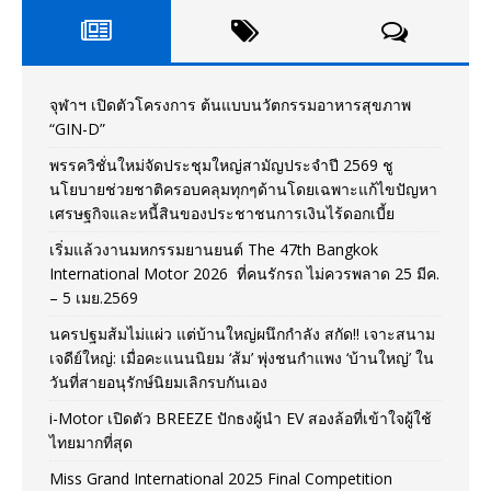
จุฬาฯ เปิดตัวโครงการ ต้นแบบนวัตกรรมอาหารสุขภาพ
“GIN-D”
พรรควิชั่นใหม่จัดประชุมใหญ่สามัญประจำปี 2569 ชู
นโยบายช่วยชาติครอบคลุมทุกๆด้านโดยเฉพาะแก้ไขปัญหา
เศรษฐกิจและหนี้สินของประชาชนการเงินไร้ดอกเบี้ย
เริ่มแล้วงานมหกรรมยานยนต์ The 47th Bangkok
International Motor 2026 ที่คนรักรถ ไม่ควรพลาด 25 มีค.
– 5 เมย.2569
นครปฐมส้มไม่แผ่ว แต่บ้านใหญ่ผนึกกำลัง สกัด!! เจาะสนาม
เจดีย์ใหญ่: เมื่อคะแนนนิยม ‘ส้ม’ พุ่งชนกำแพง ‘บ้านใหญ่’ ใน
วันที่สายอนุรักษ์นิยมเลิกรบกันเอง
i-Motor เปิดตัว BREEZE ปักธงผู้นำ EV สองล้อที่เข้าใจผู้ใช้
ไทยมากที่สุด
Miss Grand International 2025 Final Competition