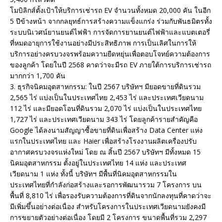
โมบิลิกส์ตั้งเป้าให้บริการเช่ารถ EV จำนวนทั้งหมด 20,000 คัน ในอีก
5 ปีข้างหน้า จากกลยุทธ์การสร้างความแข็งแกร่ง ร่วมกับพันธมิตรทั้ง
ระบบนิเวศน์ยานยนต์ไฟฟ้า การจัดการยานยนต์ไฟฟ้าและแบตเตอรี่
ที่หมดอายุการใช้งานอย่างมีประสิทธิภาพ การเป็นเลิศในการให้
บริการอย่างครบวงจรพร้อมความยืดหยุ่นเพื่อตอบโจทย์ความต้องการ
ของลูกค้า โดยในปี 2568 คาดว่าจะมีรถ EV ภายใต้การบริการเช่ารถ
มากกว่า 1,700 คัน
3. ธุรกิจนิคมอุตสาหกรรม: ในปี 2567 บริษัทฯ มียอดขายที่ดินรวม
2,565 ไร่ แบ่งเป็นในประเทศไทย 2,453 ไร่ และประเทศเวียดนาม
112 ไร่ และมียอดโอนที่ดินรวม 2,070 ไร่ แบ่งเป็นในประเทศไทย
1,727 ไร่ และประเทศเวียดนาม 343 ไร่ โดยลูกค้ารายสำคัญคือ
Google ได้ลงนามสัญญาซื้อขายที่ดินเพื่อสร้าง Data Center แห่ง
แรกในประเทศไทย และ Haier เพื่อสร้างโรงงานผลิตเครื่องปรับ
อากาศครบวงจรแห่งใหม่ โดย ณ สิ้นปี 2567 บริษัทฯ มีทั้งหมด 15
นิคมอุตสาหกรรม ตั้งอยู่ในประเทศไทย 14 แห่ง และประเทศ
เวียดนาม 1 แห่ง ทั้งนี้ บริษัทฯ มีพื้นที่นิคมอุตสาหกรรมใน
ประเทศไทยที่กำลังก่อสร้างและรอการพัฒนารวม 7 โครงการ บน
พื้นที่ 8,810 ไร่ เพื่อรองรับความต้องการที่ดินจากนักลงทุนที่คาดว่าจะ
มีเพิ่มขึ้นอย่างต่อเนื่อง สำหรับโครงการในประเทศเวียดนามยังคงมี
การขยายตัวอย่างต่อเนื่อง โดยมี 2 โครงการ ขนาดพื้นที่รวม 2,297