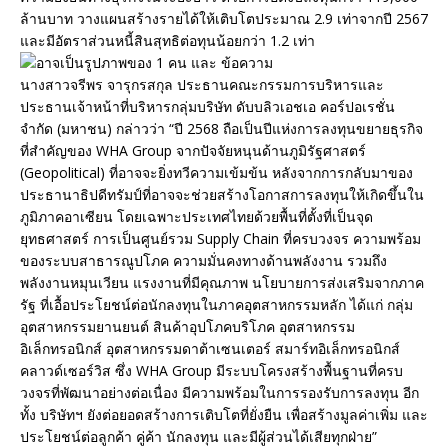
ล้านบาท วางแผนสร้างรายได้ให้เติบโตประมาณ 2.9 เท่าจากปี 2567
และมีอัตราส่วนหนี้สินสุทธิต่อทุนน้อยกว่า 1.2 เท่า
นางสาวจรีพร จารุกรสกุล ประธานคณะกรรมการบริหารและ
ประธานเจ้าหน้าที่บริหารกลุ่มบริษัท ดับบลิวเอชเอ คอร์ปอเรชั่น
จำกัด (มหาชน) กล่าวว่า “ปี 2568 ถือเป็นปีแห่งการลงทุนขยายธุรกิจ
ที่สำคัญของ WHA Group จากปัจจัยหนุนด้านภูมิรัฐศาสตร์
(Geopolitical) ที่อาจจะยิ่งทวีความเข้มข้น หลังจากการกลับมาของ
ประธานาธิปดีทรัมป์ที่อาจจะช่วยสร้างโอกาสการลงทุนให้เกิดขึ้นใน
ภูมิภาคอาเซียน โดยเฉพาะประเทศไทยด้วยพื้นที่ตั้งที่เป็นจุด
ยุทธศาสตร์ การเป็นศูนย์รวม Supply Chain ที่ครบวงจร ความพร้อม
ของระบบสาธารณูปโภค ความมั่นคงทางด้านพลังงาน รวมถึง
พลังงานหมุนเวียน แรงงานที่มีคุณภาพ นโยบายการส่งเสริมจากภาค
รัฐ ที่เอื้อประโยชน์ต่อนักลงทุนในภาคอุตสาหกรรมหลัก ได้แก่ กลุ่ม
อุตสาหกรรมยานยนต์ สินค้าอุปโภคบริโภค อุตสาหกรรม
อิเล็กทรอนิกส์ อุตสาหกรรมดาต้าเซนเตอร์ สมาร์ทอิเล็กทรอนิกส์
คลาวด์เซอร์วิส ซึ่ง WHA Group มีระบบโครงสร้างพื้นฐานที่ครบ
วงจรที่พัฒนาอย่างต่อเนื่อง มีความพร้อมในการรองรับการลงทุน อีก
ทั้ง บริษัทฯ ยังต่อยอดสร้างการเติบโตที่ยั่งยืน เพื่อสร้างมูลค่าเพิ่ม และ
ประโยชน์ต่อลูกค้า คู่ค้า นักลงทุน และมีผู้ส่วนได้เสียทุกฝ่าย”