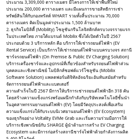
ประมาณ 3,309,000 ตารางเมตร มีโครงการให้เช่าพื้นที่ใหม่
ประมาณ 200,000 ตารางเมตร และมีแผนการขายสิทธิการเช่า
ทรัพย์สินให้กับกองทรัสต์ WHART รวมทั้งสิ้นประมาณ 70,000
ตารางเมตร คิดเป็นมูลค่าประมาณ 1,500 ล้านบาท
2. ธุรกิจโมบิลิตี้ (Mobility) โซลูชันกรีนโลจิสติกส์ครบวงจรรายแรก
ในประเทศไทย ภายใต้แบรนด์ Mobilix ซึ่งได้เปิดตัวในปี 2567
ประกอบด้วย 3 บริการหลัก คือ บริการให้เช่ารถยนต์ไฟฟ้า (EV
Rental Service) เป็นบริการให้เช่ารถยนต์ไฟฟ้าแบบครบวงจร สถานี
ชาร์จรถยนต์ไฟฟ้า (On Premise & Public EV Charging Solution)
บริการเครื่องชาร์จและอุปกรณ์ที่เกี่ยวข้องสำหรับรถยนต์ไฟฟ้าส่วน
บุคคลและเชิงพาณิชย์ โมบิลิกส์ซอฟต์แวร์โซลูชัน (Mobilix
Software Solution) แพลตฟอร์มดิจิทัลอัจฉริยะอันทันสมัยสำหรับ
จัดการรถยนต์ไฟฟ้าและแบตเตอรี่
ความสำเร็จในปี 2567 มีการให้บริการเช่ารถยนต์ไฟฟ้าอีก 318 คัน
โดยสร้างความแข็งแกร่งพร้อมผนึกกำลังกับบริษัทเทคโนโลยีชั้นนำ
ในอุตสาหกรรมยานยนต์ไฟฟ้า (EV) โดยมีวัตถุประสงค์เพื่อเสริม
ความแข็งแกร่งให้กับระบบนิเวศยานยนต์ไฟฟ้า (EV Ecosystem)
ของธุรกิจอย่าง Voltality EVMe Grab และเริ่มความร่วมมือการให้
บริการเชิงพาณิชย์กับ SHARGE ผู้นำด้านการสร้าง EV Charging
Ecosystem และมีการก่อสร้างสถานีชาร์จไฟฟ้าด้วยกำลังการผลิต
5,400 กิโลวัตต์