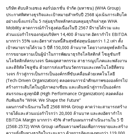
บริษัท ดับบลิวเอชเอ คอร์ปอเรชั่น จำกัด (มหาชน) (WHA Group)
ประกาศทิศทางธุรกิจและเป้าหมายสำหรับปี 2568 มุ่งเน้นการเติบโต
อย่างแข็งแกร่งใน 5 กลุ่มธุรกิจหลักครอบคลุมธุรกิจล่าสุด WHA
Mobility คาดการณ์กำไรสูงต่อเนื่องในปี 2567 มีรายได้รวม และ
ส่วนแบ่งกำไรของกลุ่มบริษัทฯ 14,400 ล้านบาท อัตรากำไร EBITDA
มากกว่า 55% และอัตราส่วนหนี้สินสุทธิต่อทุนน้อยกว่า 1.2 เท่า ตั้ง
เป้าหมายรายได้รวม 5 ปีที่ 150,000 ล้านบาท โดยวางกลยุทธ์หลักใน
การขยายความเป็นผู้นำในการพัฒนาธุรกิจโลจิสติกส์ โซลูชันกรี
นโลจิสติกส์ครบวงจร นิคมอุตสาหกรรม สาธารณูปโภคและพลังงาน
และดิจิทัลโซลูชัน ด้วยการส่งเสริมนวัตกรรมและเทคโนโลยีที่ครบ
วงจร ก้าวสู่การเป็นการเป็นองค์กรที่ขับเคลื่อนด้วยเทคโนโลยี
(Tech-Driven Organization) ตลอดจนการนำศักยภาพขององค์กรไป
สร้างการเติบโตในภูมิภาคอาเซียน และเดินหน้าสู่การเป็นองค์กร
สมรรถนะสูงทุกมิติ (High Performance Organization) สอดคล้อง
กับพันธกิจ “WHA: We Shape the Future”
แผนการดำเนินงานในปี 2568 WHA Group คาดว่าจะสามารถสร้าง
รายได้และส่วนแบ่งกำไรกว่า 20,000 ล้านบาท และคงอัตรากำไร
EBITDA Margin มากกว่า 45% สำหรับแผนการดำเนินงานใน 5 ปี
(2568-2572) WHA Group เตรียมความพร้อมเพื่อการขยายและสร้าง
ความยั่งยืนทางธุรกิจในระยะยาว ด้วยการอัดงบลงทุนกว่า 119,000