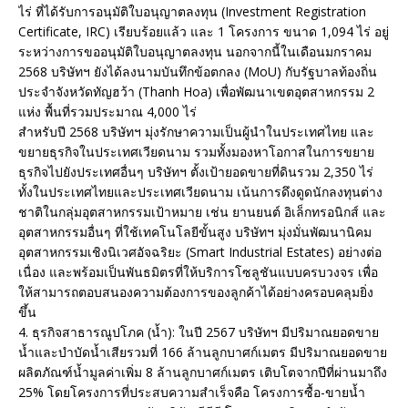
ไร่ ที่ได้รับการอนุมัติใบอนุญาตลงทุน (Investment Registration
Certificate, IRC) เรียบร้อยแล้ว และ 1 โครงการ ขนาด 1,094 ไร่ อยู่
ระหว่างการขออนุมัติใบอนุญาตลงทุน นอกจากนี้ในเดือนมกราคม
2568 บริษัทฯ ยังได้ลงนามบันทึกข้อตกลง (MoU) กับรัฐบาลท้องถิ่น
ประจำจังหวัดทัญฮว้า (Thanh Hoa) เพื่อพัฒนาเขตอุตสาหกรรม 2
แห่ง พื้นที่รวมประมาณ 4,000 ไร่
สำหรับปี 2568 บริษัทฯ มุ่งรักษาความเป็นผู้นำในประเทศไทย และ
ขยายธุรกิจในประเทศเวียดนาม รวมทั้งมองหาโอกาสในการขยาย
ธุรกิจไปยังประเทศอื่นๆ บริษัทฯ ตั้งเป้ายอดขายที่ดินรวม 2,350 ไร่
ทั้งในประเทศไทยและประเทศเวียดนาม เน้นการดึงดูดนักลงทุนต่าง
ชาติในกลุ่มอุตสาหกรรมเป้าหมาย เช่น ยานยนต์ อิเล็กทรอนิกส์ และ
อุตสาหกรรมอื่นๆ ที่ใช้เทคโนโลยีขั้นสูง บริษัทฯ มุ่งมั่นพัฒนานิคม
อุตสาหกรรมเชิงนิเวศอัจฉริยะ (Smart Industrial Estates) อย่างต่อ
เนื่อง และพร้อมเป็นพันธมิตรที่ให้บริการโซลูชันแบบครบวงจร เพื่อ
ให้สามารถตอบสนองความต้องการของลูกค้าได้อย่างครอบคลุมยิ่ง
ขึ้น
4. ธุรกิจสาธารณูปโภค (น้ำ): ในปี 2567 บริษัทฯ มีปริมาณยอดขาย
น้ำและบำบัดน้ำเสียรวมที่ 166 ล้านลูกบาศก์เมตร มีปริมาณยอดขาย
ผลิตภัณฑ์น้ำมูลค่าเพิ่ม 8 ล้านลูกบาศก์เมตร เติบโตจากปีที่ผ่านมาถึง
25% โดยโครงการที่ประสบความสำเร็จคือ โครงการซื้อ-ขายน้ำ