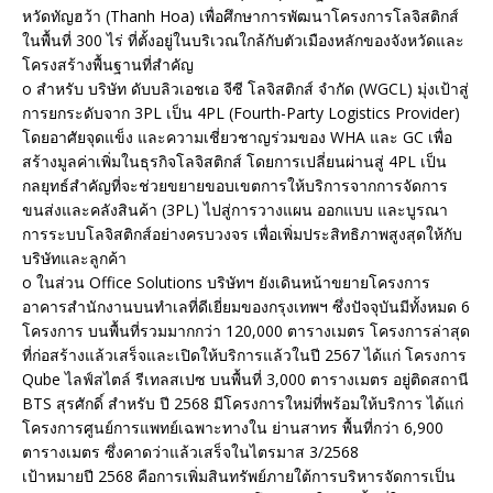
หวัดทัญฮว้า (Thanh Hoa) เพื่อศึกษาการพัฒนาโครงการโลจิสติกส์
ในพื้นที่ 300 ไร่ ที่ตั้งอยู่ในบริเวณใกล้กับตัวเมืองหลักของจังหวัดและ
โครงสร้างพื้นฐานที่สำคัญ
o สำหรับ บริษัท ดับบลิวเอชเอ จีซี โลจิสติกส์ จำกัด (WGCL) มุ่งเป้าสู่
การยกระดับจาก 3PL เป็น 4PL (Fourth-Party Logistics Provider)
โดยอาศัยจุดแข็ง และความเชี่ยวชาญร่วมของ WHA และ GC เพื่อ
สร้างมูลค่าเพิ่มในธุรกิจโลจิสติกส์ โดยการเปลี่ยนผ่านสู่ 4PL เป็น
กลยุทธ์สำคัญที่จะช่วยขยายขอบเขตการให้บริการจากการจัดการ
ขนส่งและคลังสินค้า (3PL) ไปสู่การวางแผน ออกแบบ และบูรณา
การระบบโลจิสติกส์อย่างครบวงจร เพื่อเพิ่มประสิทธิภาพสูงสุดให้กับ
บริษัทและลูกค้า
o ในส่วน Office Solutions บริษัทฯ ยังเดินหน้าขยายโครงการ
อาคารสำนักงานบนทำเลที่ดีเยี่ยมของกรุงเทพฯ ซึ่งปัจจุบันมีทั้งหมด 6
โครงการ บนพื้นที่รวมมากกว่า 120,000 ตารางเมตร โครงการล่าสุด
ที่ก่อสร้างแล้วเสร็จและเปิดให้บริการแล้วในปี 2567 ได้แก่ โครงการ
Qube ไลฟ์สไตล์ รีเทลสเปซ บนพื้นที่ 3,000 ตารางเมตร อยู่ติดสถานี
BTS สุรศักดิ์ สำหรับ ปี 2568 มีโครงการใหม่ที่พร้อมให้บริการ ได้แก่
โครงการศูนย์การแพทย์เฉพาะทางใน ย่านสาทร พื้นที่กว่า 6,900
ตารางเมตร ซึ่งคาดว่าแล้วเสร็จในไตรมาส 3/2568
เป้าหมายปี 2568 คือการเพิ่มสินทรัพย์ภายใต้การบริหารจัดการเป็น