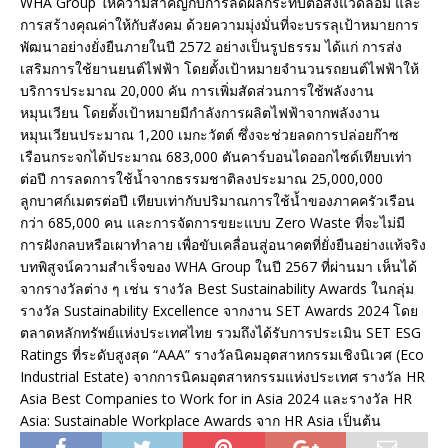
WHA Group ให้ความสำคัญกับการลดผลกระทบต่อสิ่งแวดล้อม และ
การสร้างคุณค่าให้กับสังคม ด้วยความมุ่งมั่นที่จะบรรลุเป้าหมายการ
พัฒนาอย่างยั่งยืนภายในปี 2572 อย่างเป็นรูปธรรม ได้แก่ การส่ง
เสริมการใช้ยานยนต์ไฟฟ้า โดยตั้งเป้าหมายจำนวนรถยนต์ไฟฟ้าให้
บริการประมาณ 20,000 คัน การเพิ่มสัดส่วนการใช้พลังงาน
หมุนเวียน โดยตั้งเป้าหมายมีกำลังการผลิตไฟฟ้าจากพลังงาน
หมุนเวียนประมาณ 1,200 เมกะวัตต์ ซึ่งจะช่วยลดการปล่อยก๊าซ
เรือนกระจกได้ประมาณ 683,000 ตันคาร์บอนไดออกไซด์เทียบเท่า
ต่อปี การลดการใช้น้ำจากธรรมชาติลงประมาณ 25,000,000
ลูกบาศก์เมตรต่อปี เทียบเท่ากับปริมาณการใช้น้ำของภาคครัวเรือน
กว่า 685,000 คน และการจัดการขยะแบบ Zero Waste ที่จะไม่มี
การฝังกลบหรือเผาทำลาย เพื่อขับเคลื่อนสู่อนาคตที่ยั่งยืนอย่างแท้จริง
บทพิสูจน์ความสำเร็จของ WHA Group ในปี 2567 ที่ผ่านมา เห็นได้
จากรางวัลต่าง ๆ เช่น รางวัล Best Sustainability Awards ในกลุ่ม
รางวัล Sustainability Excellence จากงาน SET Awards 2024 โดย
ตลาดหลักทรัพย์แห่งประเทศไทย รวมถึงได้รับการประเมิน SET ESG
Ratings ที่ระดับสูงสุด “AAA” รางวัลนิคมอุตสาหกรรมเชิงนิเวศ (Eco
Industrial Estate) จากการนิคมอุตสาหกรรมแห่งประเทศ รางวัล HR
Asia Best Companies to Work for in Asia 2024 และรางวัล HR
Asia: Sustainable Workplace Awards จาก HR Asia เป็นต้น