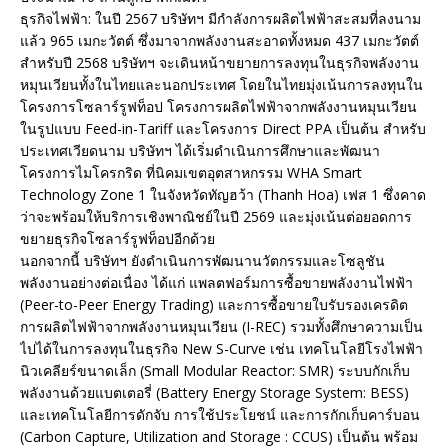
ธุรกิจไฟฟ้า: ในปี 2567 บริษัทฯ มีกำลังการผลิตไฟฟ้าสะสมที่ลงนาม
แล้ว 965 เมกะวัตต์ ซึ่งมาจากพลังงานสะอาดทั้งหมด 437 เมกะวัตต์
สำหรับปี 2568 บริษัทฯ จะเดินหน้าขยายการลงทุนในธุรกิจพลังงาน
หมุนเวียนทั้งในไทยและนอกประเทศ โดยในไทยมุ่งเน้นการลงทุนใน
โครงการโซลาร์รูฟท็อป โครงการผลิตไฟฟ้าจากพลังงานหมุนเวียน
ในรูปแบบ Feed-in-Tariff และโครงการ Direct PPA เป็นต้น สำหรับ
ประเทศเวียดนาม บริษัทฯ ได้เริ่มดำเนินการศึกษาและพัฒนา
โครงการไมโครกริด ที่นิคมเขตอุตสาหกรรม WHA Smart
Technology Zone 1 ในจังหวัดทัญฮว้า (Thanh Hoa) เฟส 1 ซึ่งคาด
ว่าจะพร้อมให้บริการเชิงพาณิชย์ในปี 2569 และมุ่งเน้นต่อยอดการ
ขยายธุรกิจโซลาร์รูฟท็อปอีกด้วย
นอกจากนี้ บริษัทฯ ยังดำเนินการพัฒนานวัตกรรมและโซลูชัน
พลังงานอย่างต่อเนื่อง ได้แก่ แพลตฟอร์มการซื้อขายพลังงานไฟฟ้า
(Peer-to-Peer Energy Trading) และการซื้อขายใบรับรองเครดิต
การผลิตไฟฟ้าจากพลังงานหมุนเวียน (I-REC) รวมทั้งศึกษาความเป็น
ไปได้ในการลงทุนในธุรกิจ New S-Curve เช่น เทคโนโลยีโรงไฟฟ้า
นิวเคลียร์ขนาดเล็ก (Small Modular Reactor: SMR) ระบบกักเก็บ
พลังงานด้วยแบตเตอรี่ (Battery Energy Storage System: BESS)
และเทคโนโลยีการดักจับ การใช้ประโยชน์ และการกักเก็บคาร์บอน
(Carbon Capture, Utilization and Storage : CCUS) เป็นต้น พร้อม