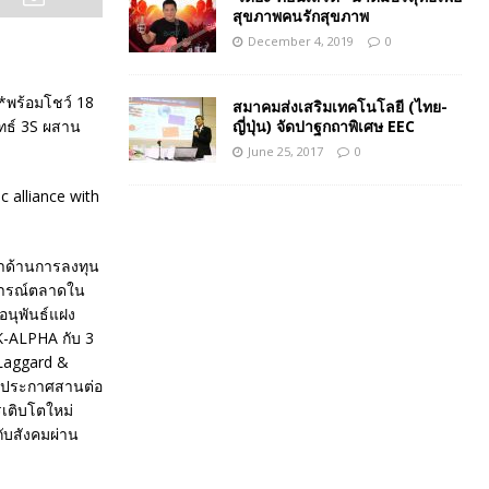
สุขภาพคนรักสุขภาพ
December 4, 2019
0
ี*พร้อมโชว์ 18
สมาคมส่งเสริมเทคโนโลยี (ไทย-
ญี่ปุ่น) จัดปาฐกถาพิเศษ EEC
ทธ์ 3S ผสาน
June 25, 2017
0
ษาด้านการลงทุน
การณ์ตลาดใน
อนุพันธ์แฝง
K-ALPHA กับ 3
 Laggard &
อมประกาศสานต่อ
เติบโตใหม่
กับสังคมผ่าน