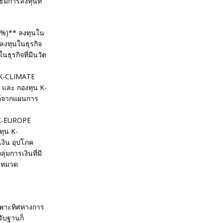
ีมการลงทุนที่
9%)** ลงทุนใน
ลงทุนในธุรกิจ
ุรกิจที่มีนวัต
ุน K-CLIMATE
ศ และ กองทุน K-
ค์จากแผนการ
น K-EUROPE
ทุน K-
งิน อุปโภค
มการเงินที่มี
ละหมวด
เฉพาะทิศทางการ
ับฐานก็