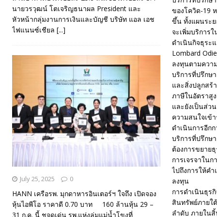
นายวรวุฒน์ โตเจริญธนาผล President และ
ของโควิด-19 ห
หัวหน้ากลุ่มงานการเงินและบัญชี บริษัท แอล เอช
ขึ้น ทั้งแผนระ
ไฟแนนซ์เชียล
[...]
จะเพิ่มบริการใ
ดำเนินกิจธุระ
Lombard Odier
ลงทุนตามความช
บริการที่ปรึกษา
และสิ่งปลูกสร้า
ภาษีในอัตราสู
และยังเป็นส่วน
ความสนใจเข้าร่
ดำเนินการอีกก
บริการที่ปรึกษ
ต้องการขยายธุ
การเจรจาในการ
ไปถึงการให้คำ
July 25, 2025
0
ลงทุน
การดำเนินธุรก
HANN เครือรพ. มุกดาหารอินเตอร์ฯ ใจถึง เปิดจอง
สินทรัพย์ภายใ
หุ้นไอพีโอ ราคาดี 0.70 บาท 160 ล้านหุ้น 29 –
ลำดับ ภายในสิ
31 ก.ค. นี้ ชูจุดเด่น รพ.แห่งลุ่มแม่น้ำโขงที่