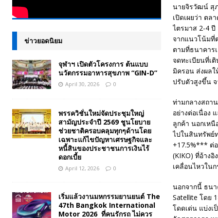
นายจิรวัฒน์ สุ
เปิดเผยว่า ตล
ไตรมาส 2-4 ปี
จากแนวโน้มที่
ข่าวยอดนิยม
ตามที่ธนาคารเ
จดทะเบียนที่เต
จุฬาฯ เปิดตัวโครงการ ต้นแบบ
มิครอน ส่งผลให
นวัตกรรมอาหารสุขภาพ “GIN-D”
ปรับตัวสูงขึ้น
April 30, 2026
0
ท่ามกลางสถาน
อย่างต่อเนื่อง
พรรควิชั่นใหม่จัดประชุมใหญ่
สามัญประจำปี 2569 ชูนโยบาย
ลูกค้า นอกเหน
ช่วยชาติครอบคลุมทุกๆด้านโดย
ไปในสินทรัพย์ท
เฉพาะแก้ไขปัญหาเศรษฐกิจและ
+17.5%*** ต่อป
หนี้สินของประชาชนการเงินไร้
(KIKO) ที่อ้าง
ดอกเบี้ย
เคลื่อนไหวใน
April 12, 2026
0
นอกจากนี้ ธนาค
เริ่มแล้วงานมหกรรมยานยนต์ The
Satellite โดย
47th Bangkok International
โดดเด่น แบ่งเ
Motor 2026 ที่คนรักรถ ไม่ควร