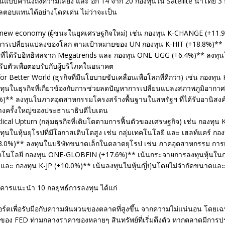
แบบคำนึงถึงความเสี่ยง และ อีก 14 จาก 20 กองทุนใน Satellite นำโดย 3 ธ
ตอบแทนได้อย่างโดดเด่น ไม่ว่าจะเป็น
 new economy (ผู้ชนะในยุคเศรษฐกิจใหม่) เช่น กองทุน K-CHANGE (+11.
ต่อการเปลี่ยนแปลงของโลก ตามเป้าหมายของ UN กองทุน K-HIT (+18.8%)** 
ี่ได้รับอิทธิพลจาก Megatrends และ กองทุน ONE-UGG (+6.4%)** ลงทุนในธ
บตัวเพื่อตอบรับกับผู้บริโภคในอนาคต
or Better World (ธุรกิจที่มีนโยบายขับเคลื่อนเพื่อโลกที่ดีกว่า) เช่น กองท
ทุนในธุรกิจที่เกี่ยวข้องกับการช่วยลดปัญหาการเปลี่ยนแปลงสภาพภูมิอากา
)** ลงทุนในภาคอุตสาหกรรมโครงสร้างพื้นฐานในสหรัฐฯ ที่ได้รับอานิสง
งครั้งใหญ่ของประธานาธิบดีไบเดน
ical Upturn (กลุ่มธุรกิจที่เติบโตตามการฟื้นตัวของเศรษฐกิจ) เช่น กองทุ
ุนในหุ้นยุโรปที่มีโอกาสเติบโตสูง เช่น กลุ่มเทคโนโลยี และ เฮลท์แคร์ กอง
0%)** ลงทุนในบริษัทขนาดเล็กในตลาดยุโรป เช่น ภาคอุตสาหกรรม การเ
โนโลยี กองทุน ONE-GLOBFIN (+17.6%)** เน้นกระจายการลงทุนหุ้นในกลุ่
 และ กองทุน K-JP (+10.0%)** เน้นลงทุนในหุ้นญี่ปุ่นโดยไม่จำกัดขนาดแ
คารแนะนำ 10 กลยุทธ์การลงทุน ได้แก่
พอร์ตเพื่อรับมือกับความผันผวนของตลาดที่สูงขึ้น จากความไม่แน่นอน โดย
อง FED ท่ามกลางราคาของหลายๆ สินทรัพย์ที่เริ่มตึงตัว หากตลาดมีการปร