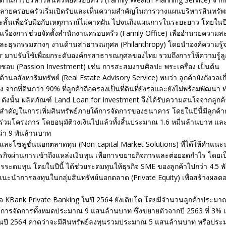
ลายครอบครัวเริ่มเปิดรับและเห็นความสำคัญในการวางแผนบริหารสินทรัพ
ยะสั้นเพื่อรับมือกับเหตุการณ์ไม่คาดฝัน ไปจนถึงแผนการในระยะยาว โดยในปี
นเรื่องการช่วยจัดตั้งสำนักงานครอบครัว (Family Office) เพื่ออำนวยควา
และธุรกรรมต่างๆ งานด้านสาธารณกุศล (Philanthropy) โดยนำองค์ความรู้
 มาปรับใช้เพื่อยกระดับองค์กรสาธารณกุศลของไทย รวมถึงการให้ความรู้ลูกค
อบ (Passion Investment) เช่น การสะสมงานศิลปะ พระเครื่อง เป็นต้น
ด้านอสังหาริมทรัพย์ (Real Estate Advisory Service) พบว่า ลูกค้ายังกังวลเกี่
ง จากที่ดินกว่า 90% ที่ลูกค้าถือครองเป็นที่ดินที่ยังรอและยังไม่พร้อมพัฒนา ท
ง ดังนั้น ผลิตภัณฑ์ Land Loan for Investment จึงได้รับความสนใจจากลู
สำคัญในการเพิ่มสินทรัพย์ภายใต้การจัดการของธนาคาร โดยในปีนี้มีลูกค้า
วมโครงการ โดยอนุมัติวงเงินไปแล้วทั้งสิ้นประมาณ 1.6 หมื่นล้านบาท และ
ว่า 9 พันล้านบาท
าและโซลูชั่นนอกตลาดทุน (Non-capital Market Solutions) ที่ได้ให้คำแนะนำ
รกิจผ่านการเข้าถึงแหล่งเงินทุน เพื่อการขยายกิจการและต่อยอดกำไร โดยเ
ระดมทุน โดยในปีนี้ ได้ช่วยระดมทุนให้ธุรกิจ SME ของลูกค้าไปกว่า 4.5 
แนะนำการลงทุนในกลุ่มสินทรัพย์นอกตลาด (Private Equity) เพื่อสร้างผลต
ิจ KBank Private Banking ในปี 2564 ยังเติบโต โดยมีจำนวนลูกค้าประมา
ต้การจัดการทั้งหมดประมาณ 9 แสนล้านบาท ซึ่งขยายตัวจากปี 2563 ที่ 3%
้นปี 2564 คาดว่าจะมีสินทรัพย์ลงทุนรวมประมาณ 5 แสนล้านบาท หรือปร