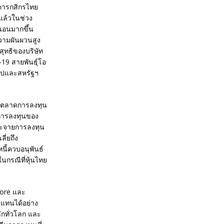
าคารกสิกรไทย
แล้วในช่วง
นอนมากขึ้น
วามผันผวนสูง
ุทธิของบริษัท
19 สายพันธุ์โอ
โรปและสหรัฐฯ
์ตลาดการลงทุน
ตการลงทุนของ
ระจายการลงทุน
ี่ยถึง
นี้ควบอนุพันธ์
ในกรณีที่หุ้นไทย
Core และ
บแทนได้อย่าง
ักทั่วโลก และ