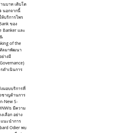
นล้านบาท เติบโต
 นอกจากนี้
ให้บริการไพร
 Bank ของ
te Banker และ
 &
king of the
ิทัลมาพัฒนา
ย่างมี
l Governance)
การดำเนินการ
่งมอบบริการที่
่ยวชาญด้านการ
แรก-New S-
 HNWIs มีความ
เลือก อย่าง
ty แนะนำการ
mbard Odier พบ