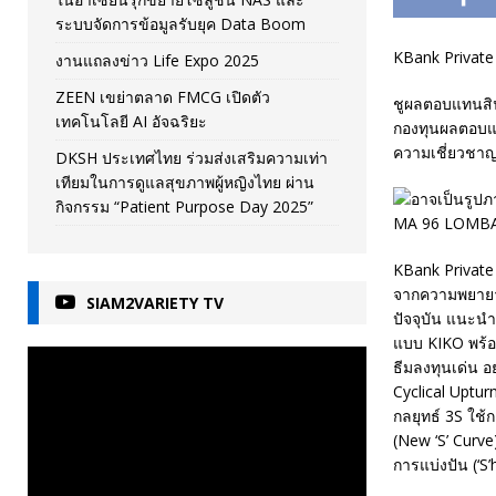
ระบบจัดการข้อมูลรับยุค Data Boom
KBank Private
งานแถลงข่าว Life Expo 2025
ZEEN เขย่าตลาด FMCG เปิดตัว
ชูผลตอบแทนสินท
เทคโนโลยี AI อัจฉริยะ
กองทุนผลตอบแท
ความเชี่ยวชาญ
DKSH ประเทศไทย ร่วมส่งเสริมความเท่า
เทียมในการดูแลสุขภาพผู้หญิงไทย ผ่าน
กิจกรรม “Patient Purpose Day 2025”
KBank Private
จากความพยายา
SIAM2VARIETY TV
ปัจจุบัน แนะนำ
แบบ KIKO พร้อ
ธีมลงทุนเด่น 
Cyclical Uptu
กลยุทธ์ 3S ใช
(New ‘S’ Curve)
การแบ่งปัน (‘S’