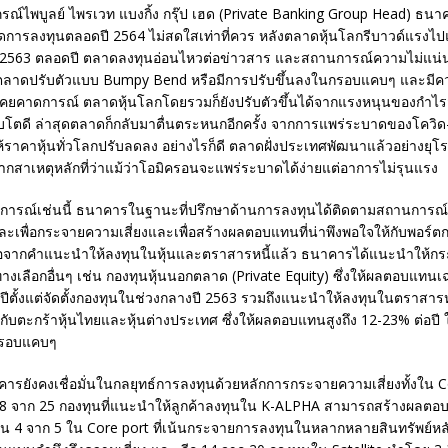
ภรณ์ไพบูลย์ ไพรเวท แบงกิ้ง กรุ๊ป เฮด (Private Banking Group Head) ธน
าดการลงทุนตลอดปี 2564 ไม่สดใสเท่าที่ควร หลังตลาดหุ้นโลกรีบาวด์แรงไป
 2563 ตลอดปี ตลาดลงทุนอ่อนไหวต่อข่าวสาร และสถานการณ์ความไม่แน่
ตลาดปรับตัวแบบ Bumpy Bend หรือมีการปรับขึ้นลงในกรอบแคบๆ และมีค
คยคาดการณ์ ตลาดหุ้นโลกโดยรวมก็ยังปรับตัวขึ้นได้จากแรงหนุนของกำไรส
ิบโตดี ล่าสุดตลาดก็กลับมาตื่นตระหนกอีกครั้ง จากการแพร่ระบาดของโควิด-
้ราคาหุ้นทั่วโลกปรับลดลง อย่างไรก็ดี ตลาดฝั่งประเทศพัฒนาแล้วอย่างยุ
 จากสาเหตุหลักที่ว่าแม้ว่าโอมิครอนจะแพร่ระบาดได้ง่ายแต่อาการไม่รุนแรง
การณ์เช่นนี้ ธนาคารในฐานะที่ปรึกษาด้านการลงทุนได้ติดตามสถานการณ
 และเพื่อกระจายความเสี่ยงและเพื่อสร้างผลตอบแทนที่น่าพึงพอใจให้กับพอร์
ือจากคำแนะนำให้ลงทุนในหุ้นและตราสารหนี้แล้ว ธนาคารได้แนะนำให้ก
างเลือกอื่นๆ เช่น กองทุนหุ้นนอกตลาด (Private Equity) ซึ่งให้ผลตอบแทนเฉล
ีตั้งแต่จัดตั้งกองทุนในช่วงกลางปี 2563 รวมถึงแนะนำให้ลงทุนในตราสารห
อิงกับตะกร้าหุ้นไทยและหุ้นต่างประเทศ ซึ่งให้ผลตอบแทนสูงถึง 12-23% ต่อปี 
กรอบแคบๆ
ารยังคงเชื่อมั่นในกลยุทธ์การลงทุนด้วยหลักการกระจายความเสี่ยงทั้งใน 
 18 จาก 25 กองทุนที่แนะนำให้ลูกค้าลงทุนใน K-ALPHA สามารถสร้างผลตอ
ป็น 4 จาก 5 ใน Core port ที่เน้นกระจายการลงทุนในหลากหลายสินทรัพย์หล