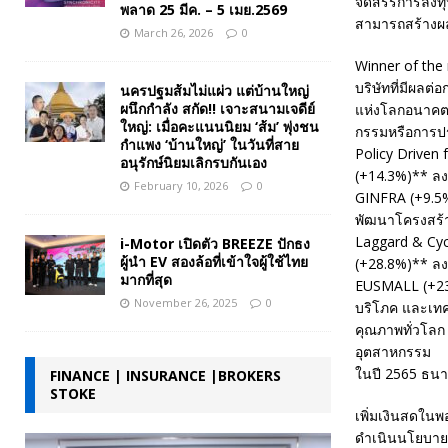
จัดสรรการลงทุน
พลาด 25 มีค. – 5 เมย.2569
สามารถสร้างผล
March 26, 2026
0
Winner of the
บริษัทที่มีผล
นครปฐมส้มไม่แผ่ว แต่บ้านใหญ่
ผนึกกำลัง สกัด!! เจาะสนามเจดีย์
แห่งโลกอนาคตท
ใหญ่: เมื่อคะแนนนิยม ‘ส้ม’ พุ่งชน
กรรมหรือการปรั
กำแพง ‘บ้านใหญ่’ ในวันที่สาย
Policy Driven f
อนุรักษ์นิยมเลิกรบกันเอง
(+14.3%)** ลง
February 10, 2026
0
GINFRA (+9.5%
พัฒนาโครงสร้า
Laggard & Cycl
i-Motor เปิดตัว BREEZE ปักธง
ผู้นำ EV สองล้อที่เข้าใจผู้ใช้ไทย
(+28.8%)** ลงท
มากที่สุด
EUSMALL (+23.
November 26, 2025
0
บริโภค และเทค
คุณภาพทั่วโลก
อุตสาหกรรม
ในปี 2565 ธนา
FINANCE | INSURANCE |BROKERS
STOKE
เพิ่มเงินสดใน
ดำเนินนโยบายข