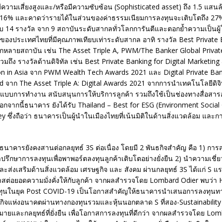
ี่มีความเสี่ยงสูงและ/หรือมีความซับซ้อน (Sophisticated asset) ถึง 1.5 แส
ง 16% และคาดว่ารายได้ในส่วนของค่าธรรมเนียมการลงทุนจะเติบโตถึง 27%
บ 14 รางวัล จาก 9 สถาบันระดับสากลทั่วโลกการันตีและตอกย้ำความเป็นผู้
ำของประเทศไทยที่มีคุณภาพเทียบเท่าระดับสากล อาทิ รางวัล Best Private
หลายสถาบัน เช่น The Asset Triple A, PWM/The Banker Global Priva
วมถึง รางวัลด้านดิจิทัล เช่น Best Private Banking for Digital Marketing
 in Asia จาก PWM Wealth Tech Awards 2021 และ Digital Private Ban
nd จาก The Asset Triple A: Digital Awards 2021 จากการนำเทคโนโลยีดิจ
แบบการทำงาน สนับสนุนการให้บริการลูกค้า รวมถึงใช้เป็นช่องทางสื่อสารอ
อกจากนี้ธนาคาร ยังได้รับ Thailand – Best for ESG (Environment Socia
 ซึ่งถือว่า ธนาคารเป็นผู้นำในเมืองไทยที่เน้นมิติในด้านสิ่งแวดล้อม และ
ธนาคารยังคงสานต่อกลยุทธ์ 3S ต่อเนื่อง โดยมี 2 พันธกิจสำคัญ คือ 1) การส
รึกษาการลงทุนเพื่อพาพอร์ตลงทุนลูกค้าเติบโตอย่างยั่งยืน 2) นำความเชี
ละส่งเสริมด้านสิ่งแวดล้อม เศรษฐกิจ และ สังคม ผ่านกลยุทธ์ 3S ได้แก่ S 
าสต่อยอดความมั่งคั่งให้กับลูกค้า จากผลสำรวจโดย Lombard Odier พบว่า
ทุนในยุค Post COVID-19 เป็นโอกาสสำคัญให้ธนาคารนำเสนอการลงทุนทาง
กิจแห่งอนาคตผ่านทางกองทุนรวมและหุ้นนอกตลาด S ที่สอง-Sustainabili
มายและกลยุทธ์ที่ยั่งยืน เพื่อโอกาสการลงทุนที่ดีกว่า จากผลสำรวจโดย Lo