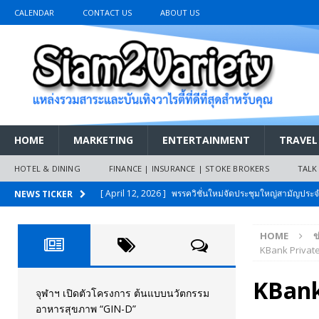
CALENDAR
CONTACT US
ABOUT US
HOME
MARKETING
ENTERTAINMENT
TRAVEL
HOTEL & DINING
FINANCE | INSURANCE | STOKE BROKERS
TALK
[ April 12, 2026 ]
พรรควิชั่นใหม่จัดประชุมใหญ่สามัญปร
NEWS TICKER
และหนี้สินของประชาชนการเงินไร้ดอกเบี้ย
PR NEWS
HOME
ข
[ March 26, 2026 ]
เริ่มแล้วงานมหกรรมยานยนต์ The 47th
KBank Privat
เมย.2569
AUTO NEWS
KBank
[ February 10, 2026 ]
นครปฐมส้มไม่แผ่ว แต่บ้านใหญ่ผนึกกำ
จุฬาฯ เปิดตัวโครงการ ต้นแบบนวัตกรรม
อาหารสุขภาพ “GIN-D”
วันที่สายอนุรักษ์นิยมเลิกรบกันเอง
PR NEWS