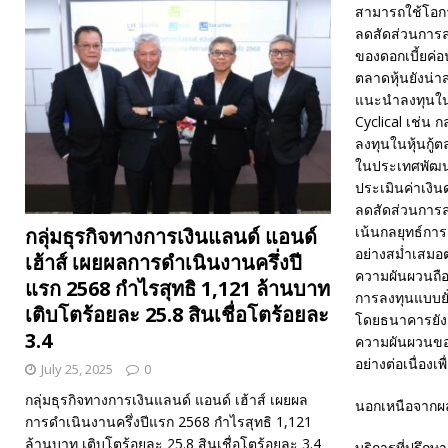
สามารถใช้โอกา
ลดสัดส่วนการลง
ของดอกเบี้ยค่อ
ตลาดหุ้นยังน่า
แนะนำลงทุนในหุ้
Cyclical เช่น ก
ลงทุนในหุ้นกู้
ในประเทศพัฒน
ประเมินค่าเงิน
ลดสัดส่วนการลง
เน้นกลยุทธ์การ
กลุ่มธุรกิจทางการเงินแลนด์ แอนด์
อย่างสม่ำเสม
เฮ้าส์ เผยผลการดำเนินงานครึ่งปี
ความผันผวนถื
แรก 2568 กำไรสุทธิ 1,121 ล้านบาท
การลงทุนแบบยั่
เติบโตร้อยละ 25.8 สินเชื่อโตร้อยละ
โดยธนาคารยังค
3.4
ความผันผวนของ
อย่างต่อเนื่อง
July 25, 2025
0
กลุ่มธุรกิจทางการเงินแลนด์ แอนด์ เฮ้าส์ เผยผล
นอกเหนือจากผล
การดำเนินงานครึ่งปีแรก 2568 กำไรสุทธิ 1,121
ล้านบาท เติบโตร้อยละ 25.8 สินเชื่อโตร้อยละ 3.4
บริการที่ปรึก