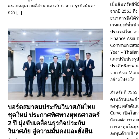
เป็นสินทรัพย์ท
ครอบคลุมภาคอีสาน และสปป. ลาว ธุรกิจมั่นคง
จากปี 2563 ถึ
กว่า
[...]
ธนาคารยังได้รั
เวทแบงก์ชั้นน
ประเทศไทย จาก
Finance Asia ร
Communication
Year – Thaila
และปรับปรุงรูป
ประสิทธิภาพ น
จาก Asia Money
อย่างโปร่งใส
สำหรับปี 2565 
ครบถ้วนและคำป
บอร์ดสมาคมประกันวินาศภัยไทย
ลงทุน ผลักดันแ
Curve เปิดโอก
ชุดใหม่ ประกาศทิศทางยุทธศาสตร์
กังวลต่อการลง
2 ปี มุ่งขับเคลื่อนธุรกิจประกัน
การลงทุนในธุร
วินาศภัย สู่ความมั่นคงและยั่งยืน
ลงทุนด้วยเป้าห