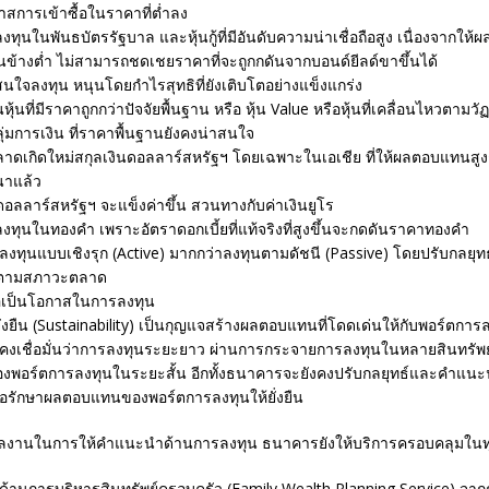
สการเข้าซื้อในราคาที่ต่ำลง
ทุนในพันธบัตรรัฐบาล และหุ้นกู้ที่มีอันดับความน่าเชื่อถือสูง เนื่องจากใ
นข้างต่ำ ไม่สามารถชดเชยราคาที่จะถูกกดันจากบอนด์ยีลด์ขาขึ้นได้
สนใจลงทุน หนุนโดยกำไรสุทธิที่ยังเติบโตอย่างแข็งแกร่ง
นที่มีราคาถูกกว่าปัจจัยพื้นฐาน หรือ หุ้น Value หรือหุ้นที่เคลื่อนไหวตามวัฏจ
ลุ่มการเงิน ที่ราคาพื้นฐานยังคงน่าสนใจ
ตลาดเกิดใหม่สกุลเงินดอลลาร์สหรัฐฯ โดยเฉพาะในเอเชีย ที่ให้ผลตอบแทนสูง
าแล้ว
ดอลลาร์สหรัฐฯ จะแข็งค่าขึ้น สวนทางกับค่าเงินยูโร
ทุนในทองคำ เพราะอัตราดอกเบี้ยที่แท้จริงที่สูงขึ้นจะกดดันราคาทองคำ
ลงทุนแบบเชิงรุก (Active) มากกว่าลงทุนตามดัชนี (Passive) โดยปรับกลยุท
อตามสภาวะตลาด
อเป็นโอกาสในการลงทุน
งยืน (Sustainability) เป็นกุญแจสร้างผลตอบแทนที่โดดเด่นให้กับพอร์ตการ
งเชื่อมั่นว่าการลงทุนระยะยาว ผ่านการกระจายการลงทุนในหลายสินทรัพ
พอร์ตการลงทุนในระยะสั้น อีกทั้งธนาคารจะยังคงปรับกลยุทธ์และคำแน
เพื่อรักษาผลตอบแทนของพอร์ตการลงทุนให้ยั่งยืน
งานในการให้คำแนะนำด้านการลงทุน ธนาคารยังให้บริการครอบคลุมในทุกม
ษาด้านการบริหารสินทรัพย์ครอบครัว (Family Wealth Planning Service) จ