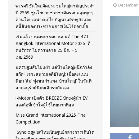
December 1
พรรควิชั่นใหม่จัดประชุมใหญ่สามัญประจำ
[ November 26, 2025 ]
i-Motor เปิดตัว BREEZE ปักธงผู้นำ
ปี 2569 ชูนโยบายช่วยชาติครอบคลุมทุกๆ
ด้านโดยเฉพาะแก้ไขปัญหาเศรษฐกิจและ
[ April 30, 2026 ]
จุฬาฯ เปิดตัวโครงการ ต้นแบบนวัตกรร
หนี้สินของประชาชนการเงินไร้ดอกเบี้ย
เริ่มแล้วงานมหกรรมยานยนต์ The 47th
Bangkok International Motor 2026 ที่
คนรักรถ ไม่ควรพลาด 25 มีค. – 5
เมย.2569
นครปฐมส้มไม่แผ่ว แต่บ้านใหญ่ผนึกกำลัง
สกัด!! เจาะสนามเจดีย์ใหญ่: เมื่อคะแนน
นิยม ‘ส้ม’ พุ่งชนกำแพง ‘บ้านใหญ่’ ในวันที่
สายอนุรักษ์นิยมเลิกรบกันเอง
i-Motor เปิดตัว BREEZE ปักธงผู้นำ EV
สองล้อที่เข้าใจผู้ใช้ไทยมากที่สุด
Miss Grand International 2025 Final
Competition
Synology ยกไทยเป็นศูนย์กลางการเติบโต
ในอาเซียนรุกขยายโซลูชัน NAS และ