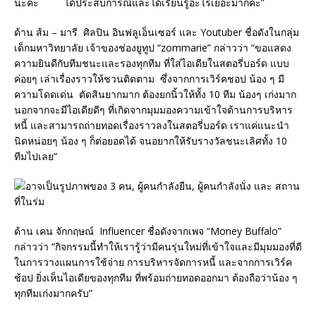
นะคะ ได้ประสบการณ์และได้เรียนรู้อะไรเยอะมากค่ะ”
ด้าน ส้ม – มารี ศิลปิน อินฟลูเอ็นเซอร์ และ Youtuber ชื่อดังในกลุ่ม
เด็กมหาวิทยาลัย เจ้าของช่องยูทูป “zommarie” กล่าวว่า “ขอแสดง
ความยินดีกับทีมชนะและรองทุกทีม ที่ใส่ไอเดียในสตอรี่บอร์ด แบบ
ค่อยๆ เล่าเรื่องราวให้ชวนติดตาม ซึ่งจากการเวิร์คชอป น้อง ๆ มี
ความโดดเด่น ตัดสินยากมาก ต้องยกนิ้วให้ทั้ง 10 ทีม น้องๆ เก่งมาก
นอกจากจะมีไอเดียดีๆ ที่เกิดจากมุมมองความเข้าใจด้านการบริหาร
หนี้ และสามารถถ่ายทอดเรื่องราวลงในสตอรี่บอร์ด เราแค่แนะนำ
นิดหน่อยๆ น้อง ๆ ก็ต่อยอดได้ จนอยากให้รับรางวัลชนะเลิศทั้ง 10
ทีมไปเลย”
ด้าน เคน จักกฤษณ์ Influencer ชื่อดังจากเพจ “Money Buffalo”
กล่าวว่า “กิจกรรมนี้ทำให้เรารู้ว่ามีคนรุ่นใหม่ที่เข้าใจและมีมุมมองที่ดี
ในการวางแผนการใช้จ่าย การบริหารจัดการหนี้ และจากการเวิร์ค
ช้อป ยิ่งเห็นไอเดียของทุกทีม ที่พร้อมถ่ายทอดออกมา ต้องถือว่าน้อง ๆ
ทุกทีมเก่งมากครับ”