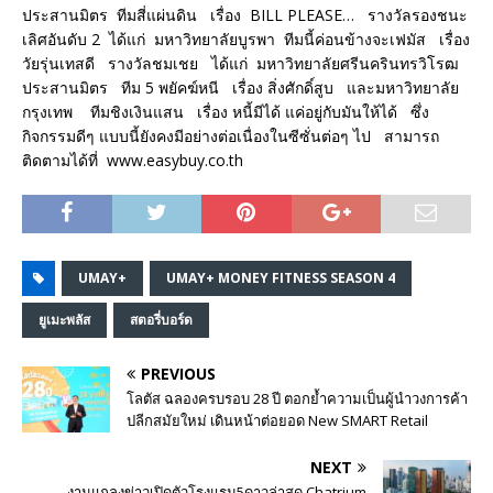
ประสานมิตร ทีมสี่แผ่นดิน เรื่อง BILL PLEASE… รางวัลรองชนะ
เลิศอันดับ 2 ได้แก่ มหาวิทยาลัยบูรพา ทีมนี้ค่อนข้างจะเฟมัส เรื่อง
วัยรุ่นเทสดี รางวัลชมเชย ได้แก่ มหาวิทยาลัยศรีนครินทรวิโรฒ
ประสานมิตร ทีม 5 พยัคฆ์หนี เรื่อง สิ่งศักดิ์สูบ และมหาวิทยาลัย
กรุงเทพ ทีมชิงเงินแสน เรื่อง หนี้มีได้ แค่อยู่กับมันให้ได้ ซึ่ง
กิจกรรมดีๆ แบบนี้ยังคงมีอย่างต่อเนื่องในซีซั่นต่อๆ ไป สามารถ
ติดตามได้ที่ www.easybuy.co.th
UMAY+
UMAY+ MONEY FITNESS SEASON 4
ยูเมะพลัส
สตอรี่บอร์ด
PREVIOUS
โลตัส ฉลองครบรอบ 28 ปี ตอกย้ำความเป็นผู้นำวงการค้า
ปลีกสมัยใหม่ เดินหน้าต่อยอด New SMART Retail
NEXT
งานแถลงข่าวเปิดตัวโรงแรม5ดาวล่าสุด Chatrium