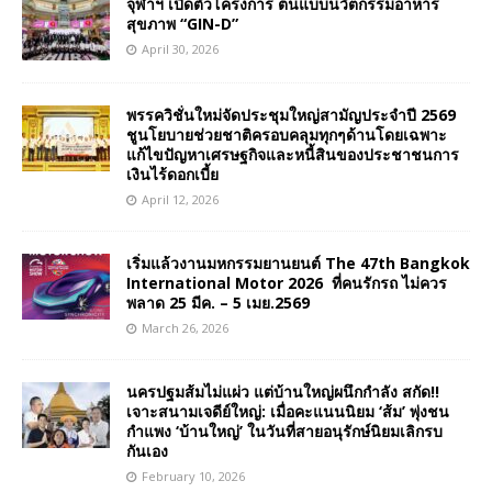
จุฬาฯ เปิดตัวโครงการ ต้นแบบนวัตกรรมอาหาร
สุขภาพ “GIN-D”
April 30, 2026
พรรควิชั่นใหม่จัดประชุมใหญ่สามัญประจำปี 2569
ชูนโยบายช่วยชาติครอบคลุมทุกๆด้านโดยเฉพาะ
แก้ไขปัญหาเศรษฐกิจและหนี้สินของประชาชนการ
เงินไร้ดอกเบี้ย
April 12, 2026
เริ่มแล้วงานมหกรรมยานยนต์ The 47th Bangkok
International Motor 2026 ที่คนรักรถ ไม่ควร
พลาด 25 มีค. – 5 เมย.2569
March 26, 2026
นครปฐมส้มไม่แผ่ว แต่บ้านใหญ่ผนึกกำลัง สกัด!!
เจาะสนามเจดีย์ใหญ่: เมื่อคะแนนนิยม ‘ส้ม’ พุ่งชน
กำแพง ‘บ้านใหญ่’ ในวันที่สายอนุรักษ์นิยมเลิกรบ
กันเอง
February 10, 2026