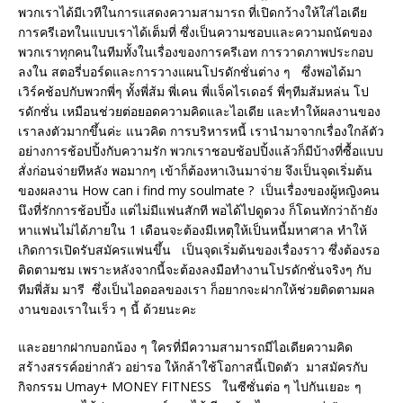
พวกเราได้มีเวทีในการแสดงความสามารถ ที่เปิดกว้างให้ใส่ไอเดีย
การครีเอทในแบบเราได้เต็มที่ ซึ่งเป็นความชอบและความถนัดของ
พวกเราทุกคนในทีมทั้งในเรื่องของการครีเอท การวาดภาพประกอบ
ลงใน สตอรี่บอร์ดและการวางแผนโปรดักชั่นต่าง ๆ ซึ่งพอได้มา
เวิร์คช้อปกับพวกพี่ๆ ทั้งพี่ส้ม พี่เคน พี่แจ็คไรเดอร์ พี่ๆทีมส้มหล่น โป
รดักชั่น เหมือนช่วยต่อยอดความคิดและไอเดีย และทำให้ผลงานของ
เราลงตัวมากขึ้นค่ะ แนวคิด การบริหารหนี้ เรานำมาจากเรื่องใกล้ตัว
อย่างการช้อปปิ้งกับความรัก พวกเราชอบช้อปปิ้งแล้วก็มีบ้างที่ซื้อแบบ
สั่งก่อนจ่ายทีหลัง พอมากๆ เข้าก็ต้องหาเงินมาจ่าย จึงเป็นจุดเริ่มต้น
ของผลงาน How can i find my soulmate ? เป็นเรื่องของผู้หญิงคน
นึงที่รักการช้อปปิ้ง แต่ไม่มีแฟนสักที พอได้ไปดูดวง ก็โดนทักว่าถ้ายัง
หาแฟนไม่ได้ภายใน 1 เดือนจะต้องมีเหตุให้เป็นหนี้มหาศาล ทำให้
เกิดการเปิดรับสมัครแฟนขึ้น เป็นจุดเริ่มต้นของเรื่องราว ซึ่งต้องรอ
ติดตามชม เพราะหลังจากนี้จะต้องลงมือทำงานโปรดักชั่นจริงๆ กับ
ทีมพี่ส้ม มารี ซึ่งเป็นไอดอลของเรา ก็อยากจะฝากให้ช่วยติดตามผล
งานของเราในเร็ว ๆ นี้ ด้วยนะคะ
และอยากฝากบอกน้อง ๆ ใครที่มีความสามารถมีไอเดียความคิด
สร้างสรรค์อย่ากลัว อย่ารอ ให้กล้าใช้โอกาสนี้เปิดตัว มาสมัครกับ
กิจกรรม Umay+ MONEY FITNESS ในซีซั่นต่อ ๆ ไปกันเยอะ ๆ