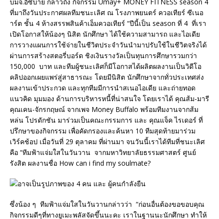
บมจ.อีซี่บาย กล่าวถึง กิจกรรม Umay+ MONEY FITNESS season 4
ที่มาถึงวันประกาศผลทีมชนะเลิศ ณ โรงภาพยนตร์ ควอเทียร์ ซีเนอ
าร์ต ชั้น 4 ห้างสรรพสินค้าเอ็มควอเทียร์ “ปีนี้เป็น season ที่ 4 ที่เรา
เปิดโอกาสให้น้องๆ นิสิต นักศึกษา ได้ใช้ความสามารถ และไอเดีย
การวางแผนการใช้จ่ายในชีวิตประจำวันนำมาปรับใช้ในชีวิตจริงได้
ผ่านการสร้างสตอรี่บอร์ด ชิงเงินรางวัลเป็นทุนการศึกษารวมกว่า
150,000 บาท และทีมผู้ชนะเลิศก็มีโอกาสได้ผลิตผลงานเป็นวิดีโอ
คลิปออกเผยแพร่สู่สาธารณะ โดยมีนิสิต นักศึกษาจากทั่วประเทศส่ง
ผลงานเข้าประกวด และทุกทีมมีการนำสเนอไอเดีย และถ่ายทอด
แนวคิด มุมมอง ด้านการบริหารหนี้ที่น่าสนใจ โดยเราได้ คุณส้ม-มารี
คุณเคน-จักรกฤษณ์ จากเพจ Money Buffalo พร้อมทีมงานจากส้ม
หล่น โปรดักชัน มาร่วมเป็นคณะกรรมการ และ คุณแจ็ค ไรเดอร์ ที่
ปรึกษาของกิจกรรม เพื่อคัดกรองและค้นหา 10 ทีมสุดท้ายมาร่วม
เวิร์คช้อป เมื่อวันที่ 29 ตุลาคม ที่ผ่านมา จนวันนี้เราได้ทีมที่ชนะเลิศ
คือ “ทีมฟ้าแจ่มใสในวันวาน จากมหาวิทยาลัยธรรมศาสตร์ ศูนย์
รังสิต ผลงานชื่อ How can i find my soulmate?
ซึ่งน้อง ๆ ทีมฟ้าแจ่มใสในวันวานกล่าวว่า “ก่อนอื่นต้องขอขอบคุณ
กิจกรรมดีๆที่ทางยูเมะพลัสจัดขึ้นนะคะ เราในฐานนะนักศึกษา ทำให้