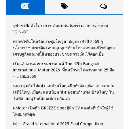
จุฬาฯ เปิดตัวโครงการ ต้นแบบนวัตกรรมอาหารสุขภาพ
“GIN-D”
พรรควิชั่นใหม่จัดประชุมใหญ่สามัญประจำปี 2569 ชู
นโยบายช่วยชาติครอบคลุมทุกๆด้านโดยเฉพาะแก้ไขปัญหา
เศรษฐกิจและหนี้สินของประชาชนการเงินไร้ดอกเบี้ย
เริ่มแล้วงานมหกรรมยานยนต์ The 47th Bangkok
International Motor 2026 ที่คนรักรถ ไม่ควรพลาด 25 มีค.
– 5 เมย.2569
นครปฐมส้มไม่แผ่ว แต่บ้านใหญ่ผนึกกำลัง สกัด!! เจาะสนาม
เจดีย์ใหญ่: เมื่อคะแนนนิยม ‘ส้ม’ พุ่งชนกำแพง ‘บ้านใหญ่’ ใน
วันที่สายอนุรักษ์นิยมเลิกรบกันเอง
i-Motor เปิดตัว BREEZE ปักธงผู้นำ EV สองล้อที่เข้าใจผู้ใช้
ไทยมากที่สุด
Miss Grand International 2025 Final Competition