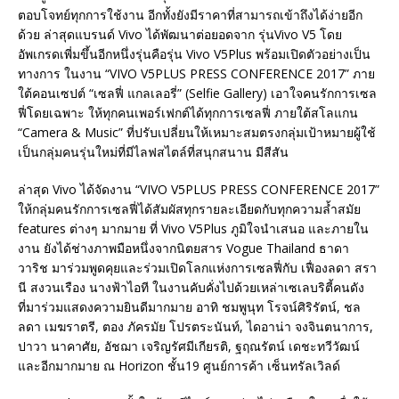
ตอบโจทย์ทุกการใช้งาน อีกทั้งยังมีราคาที่สามารถเข้าถึงได้ง่ายอีก
ด้วย ล่าสุดแบรนด์ Vivo ได้พัฒนาต่อยอดจาก รุ่นVivo V5 โดย
อัพเกรดเพี่มขึ้นอีกหนึ่งรุ่นคือรุ่น Vivo V5Plus พร้อมเปิดตัวอย่างเป็น
ทางการ ในงาน “VIVO V5PLUS PRESS CONFERENCE 2017” ภาย
ใต้คอนเซปต์ “เซลฟี่ แกลเลอรี่” (Selfie Gallery) เอาใจคนรักการเซล
ฟี่โดยเฉพาะ ให้ทุกคนเพอร์เฟกต์ได้ทุกการเซลฟี่ ภายใต้สโลแกน
“Camera & Music” ที่ปรับเปลี่ยนให้เหมาะสมตรงกลุ่มเป้าหมายผู้ใช้
เป็นกลุ่มคนรุ่นใหม่ที่มีไลฟสไตล์ที่สนุกสนาน มีสีสัน
ล่าสุด Vivo ได้จัดงาน “VIVO V5PLUS PRESS CONFERENCE 2017”
ให้กลุ่มคนรักการเซลฟี่ได้สัมผัสทุกรายละเอียดกับทุกความล้ำสมัย
features ต่างๆ มากมาย ที่ Vivo V5Plus ภูมิใจนำเสนอ และภายใน
งาน ยังได้ช่างภาพมือหนึ่งจากนิตยสาร Vogue Thailand ธาดา
วาริช มาร่วมพูดคุยและร่วมเปิดโลกแห่งการเซลฟี่กับ เฟื่องลดา สรา
นี สงวนเรือง นางฟ้าไอที ในงานคับคั่งไปด้วยเหล่าเซเลบริตี้คนดัง
ที่มาร่วมแสดงความยินดีมากมาย อาทิ ชมพูนุท โรจน์ศิริรัตน์, ชล
ลดา เมฆราตรี, ตอง ภัครมัย โปรตระนันท์, ไดอาน่า จงจินตนาการ,
ปาวา นาคาศัย, อัชฌา เจริญรัศมีเกียรติ, ฐฤณรัตน์ เดชะทวีวัฒน์
และอีกมากมาย ณ Horizon ชั้น19 ศูนย์การค้า เซ็นทรัลเวิลด์