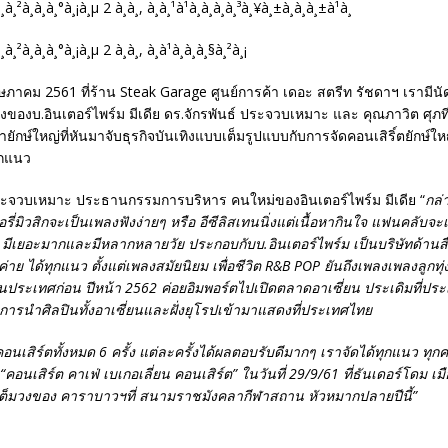
 พฤษภาคม 2561 ที่ร้าน Steak Garage ศูนย์การค้า เดอะ สตรีท รัชดาฯ เรามีน
สูงของบ.อินเตอร์ไพร์ม มีเดีย ดร.จักรพันธ์ ประจวบเหมาะ และ คุณภาวิต ศุภท
ยักษ์ใหญ่ที่หันมาจับธุรกิจบันเทิงแบบเต็มรูปแบบกับการจัดคอนเสิริ์ตยักษ์ให
กแนว
ประจวบเหมาะ ประธานกรรมการบริหาร คนใหม่ของอินเตอร์ไพร์ม มีเดีย “
กล่
อรี่มิวสิกจะเป็นเพลงฟังง่ายๆ หรือ อีซีลิสเทนนิ่งแต่เนื้อหากินใจ แฟนคลับจ
 มีเยอะมากและมีหลากหลายวัย ประกอบกับบ.อินเตอร์ไพร์ม เป็นบริษัทด้านสื
ค่าย ได้ทุกแนว ตั้งแต่เพลงสมัยนิยม เพื่อชีวิต R&B POP ยันถึงเพลงเพลงลูกทุ่ง
นประเทศก่อน ปีหน้า 2562 ค่อยอิมพอร์ตไปเปิดตลาดอาเซี่ยน ประเดิมที่ประ
ารนำศิลปินทั้งอาเซี่ยนและฝั่งยุโรปเข้ามาแสดงที่ประเทศไทย
คอนเสิร์ตทั้งหมด 6 ครั้ง แต่ละครั้งได้ผลตอบรับดีมากๆ เราจัดได้ทุกแนว ทุก
“คอนเสิร์ต คาเฟ่ เบเกอเลี่ยน คอนเสิร์ต” ในวันที่ 29/9/61 ที่ธันเดอร์โดม 
เต็มวงของ คาราบาวฯที่ สนามราชมังคลากีฬาสถาน หัวหมากปลายปีนี้”