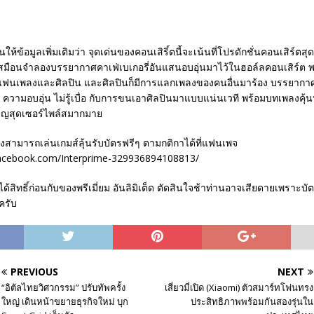
านให้ข้อมูลเพิ่มเติมว่า จุดเด่นของคอนเสิริ์ตนี้จะเน้นที่โปรดักชั่นคอนเสิร์ตสุ
 เสมือนจำลองบรรยากาศคาเฟ่เบเกอรี่อันแสนอบอุ่นมาไว้ในฮอล์ลคอนเสิร์ต พ
แฟนเพลงและศิลปิน และศิลปินก็มีการแลกเพลงของคนอื่นมาร้อง บรรยากาศ
 ความอบอุ่น ไม่รู้เบื่อ กับการขนเอาศิลปินมาแบบแน่นเวที พร้อมบทเพลงคุ้นห
ิญสุดเซอร์ไพล์สมากมาย
สามารถเล่นเกมส์ลุ้นรับบัตรฟรีๆ ตามกติกาได้ที่แฟนเพจ
facebook.com/Interprime-329936894108813/
ได้สิทธิ์ก่อนกับของพรีเมี่ยม อันลิมิเต็ด ตัดสินใจช้าท่านอาจเสียดายเพราะบ
ครับ
PREVIOUS
NEXT
“อิตัลไทยวิศวกรรม” ปรับทัพครั้ง
เสี่ยวมี่เปิด (Xiaomi) ตัวสมาร์ทโฟนทรง
ใหญ่ เดินหน้าขยายธุรกิจใหม่ บุก
ประสิทธิภาพพร้อมกันสองรุ่นใน