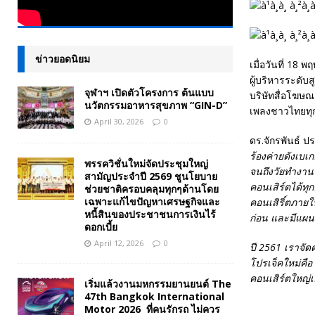
ข่าวยอดนิยม
เมื่อวันที่ 18
ผู้บริหารระดับ
จุฬาฯ เปิดตัวโครงการ ต้นแบบ
บริษัทสื่อโฆษณา
นวัตกรรมอาหารสุขภาพ “GIN-D”
เพลงชาวไทยทุ
April 30, 2026
0
ดร.จักรพันธ์ 
ร้องค่ายดังเบเก
พรรควิชั่นใหม่จัดประชุมใหญ่
จนถึงวัยทำงาน
สามัญประจำปี 2569 ชูนโยบาย
คอนเสิร์ตได้ทุก
ช่วยชาติครอบคลุมทุกๆด้านโดย
เฉพาะแก้ไขปัญหาเศรษฐกิจและ
คอนเสิริ์ตภายใ
หนี้สินของประชาชนการเงินไร้
ก่อน และมีแผนก
ดอกเบี้ย
April 12, 2026
0
ปี 2561 เราจัด
โปรเจ็คใหม่คือ 
คอนเสิร์ตใหญ่
เริ่มแล้วงานมหกรรมยานยนต์ The
47th Bangkok International
Motor 2026 ที่คนรักรถ ไม่ควร