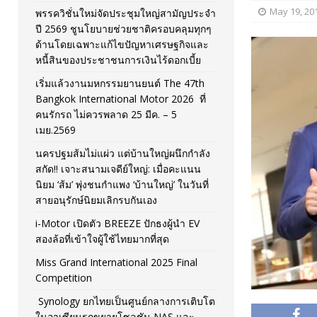
May 19, 20
พรรควิชั่นใหม่จัดประชุมใหญ่สามัญประจำ
[ November 26, 2025 ]
i-Motor เปิดตัว BREEZE ปักธงผู้นำ
ปี 2569 ชูนโยบายช่วยชาติครอบคลุมทุกๆ
ด้านโดยเฉพาะแก้ไขปัญหาเศรษฐกิจและ
[ April 30, 2026 ]
จุฬาฯ เปิดตัวโครงการ ต้นแบบนวัตกรร
หนี้สินของประชาชนการเงินไร้ดอกเบี้ย
เริ่มแล้วงานมหกรรมยานยนต์ The 47th
Bangkok International Motor 2026 ที่
คนรักรถ ไม่ควรพลาด 25 มีค. – 5
เมย.2569
นครปฐมส้มไม่แผ่ว แต่บ้านใหญ่ผนึกกำลัง
สกัด!! เจาะสนามเจดีย์ใหญ่: เมื่อคะแนน
นิยม ‘ส้ม’ พุ่งชนกำแพง ‘บ้านใหญ่’ ในวันที่
สายอนุรักษ์นิยมเลิกรบกันเอง
i-Motor เปิดตัว BREEZE ปักธงผู้นำ EV
สองล้อที่เข้าใจผู้ใช้ไทยมากที่สุด
Miss Grand International 2025 Final
Competition
Synology ยกไทยเป็นศูนย์กลางการเติบโต
ในอาเซียนรุกขยายโซลูชัน NAS และ