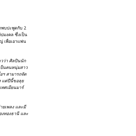
ัดพบปะพูดกับ 2
ีปมงคล ซึ่งเป็น
ญ่ เพื่อเอาแฟน
าวว่า ศิลปินนัก
ะเป็นคนหนุ่มสาว
่อฯ สามารถจัด
 แต่ปีนี้ขอลุย
เทศเมียนมาร์
ค่ายเพลง และมี
เมืองทองธานี และ