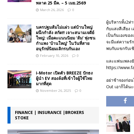
พลาด 25 มีค. – 5 เมย.2569
March 26, 2026
0
ผู้บริหารทั้ง2ท่
นครปฐมส้มไม่แผ่ว แต่บ้านใหญ่
กับแสงสีเสียง
ผนึกกำลัง สกัด!! เจาะสนามเจดีย์
เป็นกันเองของ
ใหญ่: เมื่อคะแนนนิยม ‘ส้ม’ พุ่งชน
จะมีแต่ความรัก
กำแพง ‘บ้านใหญ่’ ในวันที่สาย
พบกับแขกรับเช
อนุรักษ์นิยมเลิกรบกันเอง
February 10, 2026
0
และแฟนเพลงยัง
https://www.
i-Motor เปิดตัว BREEZE ปักธง
ผู้นำ EV สองล้อที่เข้าใจผู้ใช้ไทย
อย่าช้าจองก่อน
มากที่สุด
Out เอาก็ได้นะ
November 26, 2025
0
FINANCE | INSURANCE |BROKERS
STOKE