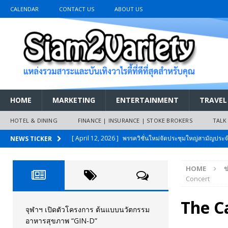
CALENDAR
CONTACT US
ABOUT US
HOME
MARKETING
ENTERTAINMENT
TRAVEL
HOTEL & DINING
FINANCE | INSURANCE | STOKE BROKERS
TALK
[ April 12, 2026 ]
พรรควิชั่นใหม่จัดประชุมใหญ่สามัญปร
NEWS TICKER
และหนี้สินของประชาชนการเงินไร้ดอกเบี้ย
PR NEWS
HOME
ข
[ March 26, 2026 ]
เริ่มแล้วงานมหกรรมยานยนต์ The 47th
Concert
เมย.2569
AUTO NEWS
The C
[ February 10, 2026 ]
นครปฐมส้มไม่แผ่ว แต่บ้านใหญ่ผนึกกำ
จุฬาฯ เปิดตัวโครงการ ต้นแบบนวัตกรรม
อาหารสุขภาพ “GIN-D”
วันที่สายอนุรักษ์นิยมเลิกรบกันเอง
PR NEWS