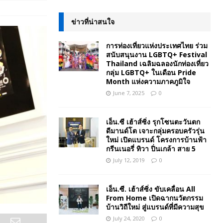
ข่าวที่น่าสนใจ
การท่องเที่ยวแห่งประเทศไทย ร่วม
สนับสนุนงาน LGBTQ+ Festival
Thailand เฉลิมฉลองนักท่องเที่ยว
กลุ่ม LGBTQ+ ในเดือน Pride
Month แห่งความภาคภูมิใจ
June 7, 2025
0
เอ็น.ซี เฮ้าส์ซิ่ง รุกโซนตะวันตก
ดีมานด์โต เจาะกลุ่มครอบครัวรุ่น
ใหม่ เปิดแบรนด์ โครงการบ้านฟ้า
กรีนเนอรี่ ทิวา ปิ่นเกล้า สาย 5
July 12, 2019
0
เอ็น.ซี. เฮ้าส์ซิ่ง ขับเคลื่อน All
From Home เปิดฉากนวัตกรรม
บ้านวิถีใหม่ สู่แบรนด์ที่มีความสุข
July 24, 2020
0