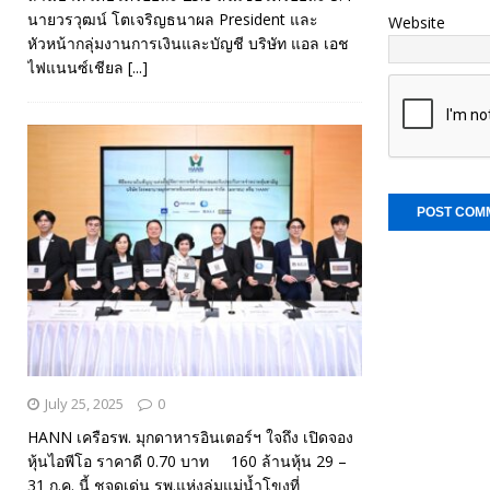
นายวรวุฒน์ โตเจริญธนาผล President และ
Website
หัวหน้ากลุ่มงานการเงินและบัญชี บริษัท แอล เอช
ไฟแนนซ์เชียล
[...]
July 25, 2025
0
HANN เครือรพ. มุกดาหารอินเตอร์ฯ ใจถึง เปิดจอง
หุ้นไอพีโอ ราคาดี 0.70 บาท 160 ล้านหุ้น 29 –
31 ก.ค. นี้ ชูจุดเด่น รพ.แห่งลุ่มแม่น้ำโขงที่