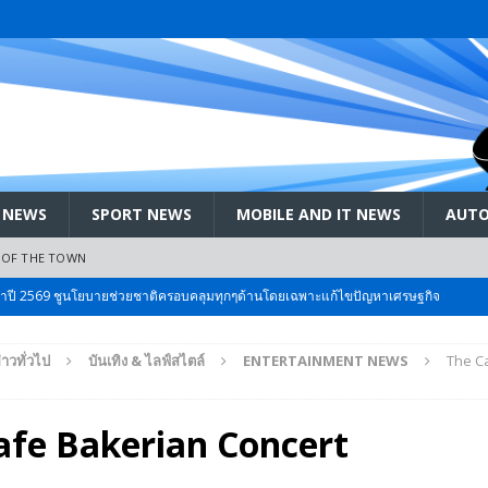
 NEWS
SPORT NEWS
MOBILE AND IT NEWS
AUTO
 OF THE TOWN
ะจำปี 2569 ชูนโยบายช่วยชาติครอบคลุมทุกๆด้านโดยเฉพาะแก้ไขปัญหาเศรษฐกิจ
่าวทั่วไป
บันเทิง & ไลฟ์สไตล์
ENTERTAINMENT NEWS
The C
 Bangkok International Motor 2026 ที่คนรักรถ ไม่ควรพลาด 25 มีค. – 5
afe Bakerian Concert
ลัง สกัด!! เจาะสนามเจดีย์ใหญ่: เมื่อคะแนนนิยม ‘ส้ม’ พุ่งชนกำแพง ‘บ้านใหญ่’ ใน