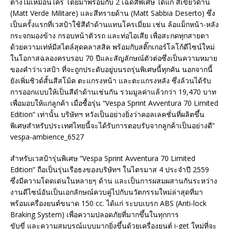
ต่างไม่เหมือนใคร โดยมาพร้อมกับ 2 เฉดสีพิเศษ ได้แก่ สีเขียวด้าน
(Matt Verde Militare) และสีทรายด้าน (Matt Sabbia Deserto) ซึ่ง
เป็นครั้งแรกที่เวสป้าใช้สีดำด้านแทนโครเมี่ยม เช่น ล้อแม็กหน้า-หลัง
กระจกมองข้าง กรอบหน้าตัวรถ และท่อไอเสีย เพื่อสะกดทุกสายตา
ด้วยความเท่ห์มีสไตล์สุดคลาสสิค พร้อมกับสติ๊กเกอร์โลโก้ดีไซน์ใหม่
ในโอกาสฉลองครบรอบ 70 ปีและสัญลักษณ์ตัวต่อซึ่งเป็นความหมาย
ของคำว่าเวสป้า ที่จะถูกประดับอยู่บนรถรุ่นพิเศษนี้ทุกคัน นอกจากนี้
ยังเพิ่มชิวด์สั้นสีสโม้ค ตะแกรงหน้า และตะแกรงหลัง ซึ่งล้วนได้รับ
การออกแบบให้เป็นสีดำด้านเช่นกัน รวมมูลค่าแล้วกว่า 19,470 บาท
เพื่อมอบให้แก่ลูกค้า เมื่อซื้อรุ่น “Vespa Sprint Avventura 70 Limited
Edition” เท่านั้น บริษัทฯ หวังเป็นอย่างยิ่งว่าคอลเลคชั่นที่ผลิตขึ้น
พิเศษสำหรับประเทศไทยนี้จะได้รับการตอบรับจากลูกค้าเป็นอย่างดี”
vespa-ambience_6527
สำหรับเวสป้ารุ่นพิเศษ “Vespa Sprint Avventura 70 Limited
Edition” ถือเป็นรุ่นเรือธงของบริษัทฯ ในไตรมาส 4 ประจำปี 2559
ซึ่งมีความโดดเด่นในหลายๆ ด้าน และเป็นการผสมผสานกันระหว่าง
งานดีไซน์อันเป็นเอกลักษณ์ควบคู่ไปกับนวัตกรรมใหม่ล่าสุดที่มา
พร้อมเครื่องยนต์ขนาด 150 cc. ได้แก่ ระบบเบรก ABS (Anti-lock
Braking System) เพื่อความปลอดภัยที่มากขึ้นในทุกการ
ขับขี่ และความสมบูรณ์แบบมากยิ่งขึ้นด้วยเครื่องยนต์ i-get ใหม่ที่จะ