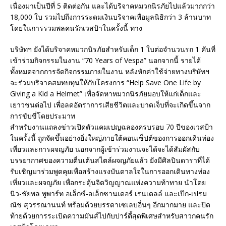
เนื่องมาเป็นปีที่ 5 ติดต่อกัน และได้บริจาคหมวกนิรภัยไปแล้วมากกว่า
18,000 ใบ รวมไปถึงการระดมเงินบริจาคเพื่อมูลนิธิกว่า 3 ล้านบาท
โดยในการรวมพลคนรักเวสป้าในครั้งนี้ ทาง
บริษัทฯ ยังได้บริจาคหมวกนิรภัยสำหรับเด็ก 1 ใบต่อจำนวนรถ 1 คันที่
เข้าร่วมกิจกรรมในงาน “70 Years of Vespa” นอกจากนี้ รายได้
ทั้งหมดจากการจัดกิจกรรมภายในงาน หลังหักค่าใช้จ่ายทางบริษัทฯ
จะร่วมบริจาคสมทบทุนให้กับโครงการ “Help Save One Life by
Giving a Kid a Helmet” เพื่อจัดหาหมวกนิรภัยมอบให้แก่เด็กและ
เยาวชนต่อไป เพื่อลดอัตราการเสียชีวิตและบาดเจ็บที่จะเกิดขึ้นจาก
การขับขี่โดยประมาท
สำหรับงานแถลงข่าวเปิดตัวแคมเปญฉลองครบรอบ 70 ปีของเวสป้า
ในครั้งนี้ ถูกจัดขึ้นอย่างยิ่งใหญ่ภายใต้คอนเซ็ปต์ของการออกเดินท่อง
เที่ยวและการผจญภัย นอกจากผู้เข้าร่วมงานจะได้จะได้สัมผัสกับ
บรรยากาศของความตื่นเต้นสไตล์ผจญภัยแล้ว ยังมีศิลปินดาราที่ได้
รับเชิญมาร่วมพูดคุยเพื่อสร้างแรงบันดาลใจในการออกเดินทางท่อง
เที่ยวและผจญภัย เพื่อกระตุ้นจิตวิญญาณแห่งความท้าทาย นำโดย
นิว-ชัยพล พูพาร์ท อเล็กซ์-อเล็กซานเดอร์ เรนเดลล์ และเป๊ก-เปรม
ณัช สุวรรณานนท์ พร้อมด้วยบรรดาเซเลบอื่นๆ อีกมากมาย และปิด
ท้ายด้วยการระเบิดความมันส์ไปกับปาร์ตี้สุดพิเศษสำหรับสาวกคนรัก