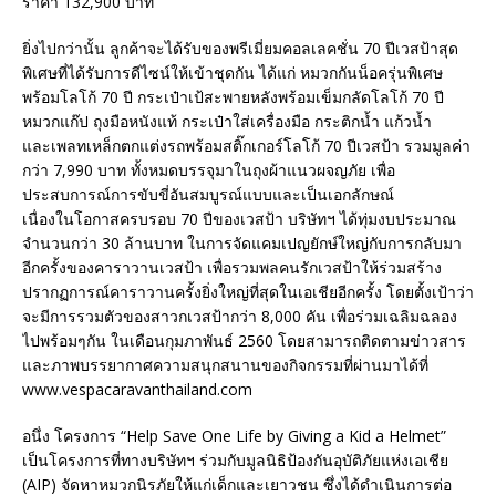
ราคา 132,900 บาท
ยิ่งไปกว่านั้น ลูกค้าจะได้รับของพรีเมี่ยมคอลเลคชั่น 70 ปีเวสป้าสุด
พิเศษที่ได้รับการดีไซน์ให้เข้าชุดกัน ได้แก่ หมวกกันน็อครุ่นพิเศษ
พร้อมโลโก้ 70 ปี กระเป๋าเป้สะพายหลังพร้อมเข็มกลัดโลโก้ 70 ปี
หมวกแก๊ป ถุงมือหนังแท้ กระเป๋าใส่เครื่องมือ กระติกน้ำ แก้วน้ำ
และเพลทเหล็กตกแต่งรถพร้อมสติ๊กเกอร์โลโก้ 70 ปีเวสป้า รวมมูลค่า
กว่า 7,990 บาท ทั้งหมดบรรจุมาในถุงผ้าแนวผจญภัย เพื่อ
ประสบการณ์การขับขี่อันสมบูรณ์แบบและเป็นเอกลักษณ์
เนื่องในโอกาสครบรอบ 70 ปีของเวสป้า บริษัทฯ ได้ทุ่มงบประมาณ
จำนวนกว่า 30 ล้านบาท ในการจัดแคมเปญยักษ์ใหญ่กับการกลับมา
อีกครั้งของคาราวานเวสป้า เพื่อรวมพลคนรักเวสป้าให้ร่วมสร้าง
ปรากฏการณ์คาราวานครั้งยิ่งใหญ่ที่สุดในเอเชียอีกครั้ง โดยตั้งเป้าว่า
จะมีการรวมตัวของสาวกเวสป้ากว่า 8,000 คัน เพื่อร่วมเฉลิมฉลอง
ไปพร้อมๆกัน ในเดือนกุมภาพันธ์ 2560 โดยสามารถติดตามข่าวสาร
และภาพบรรยากาศความสนุกสนานของกิจกรรมที่ผ่านมาได้ที่
www.vespacaravanthailand.com
อนึ่ง โครงการ “Help Save One Life by Giving a Kid a Helmet”
เป็นโครงการที่ทางบริษัทฯ ร่วมกับมูลนิธิป้องกันอุบัติภัยแห่งเอเชีย
(AIP) จัดหาหมวกนิรภัยให้แก่เด็กและเยาวชน ซึ่งได้ดำเนินการต่อ