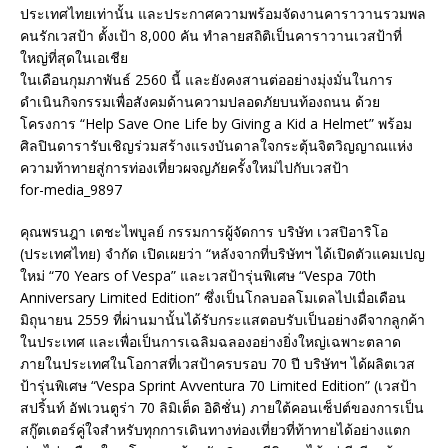
ประเทศไทยเท่านั้น และประกาศความพร้อมจัดงานคาราวานรวมพล
คนรักเวสป้า ตั้งเป้า 8,000 คัน ทำลายสถิติเป็นคาราวานเวสป้าที่
ใหญ่ที่สุดในเอเชีย
ในเดือนกุมภาพันธ์ 2560 นี้ และยังคงสานต่ออย่างมุ่งมั่นในการ
ดำเนินกิจกรรมเพื่อสังคมด้านความปลอดภัยบนท้องถนน ด้วย
โครงการ “Help Save One Life by Giving a Kid a Helmet” พร้อม
ศิลปินดารารับเชิญร่วมสร้างแรงบันดาลใจกระตุ้นจิตวิญญาณแห่ง
ความท้าทายสู่การท่องเที่ยวผจญภัยครั้งใหม่ไปกับเวสป้า
for-media_9897
คุณพรนฎา เตชะไพบูลย์ กรรมการผู้จัดการ บริษัท เวสปิอาริโอ
(ประเทศไทย) จำกัด เปิดเผยว่า “หลังจากที่บริษัทฯ ได้เปิดตัวแคมเปญ
ใหม่ “70 Years of Vespa” และเวสป้ารุ่นพิเศษ “Vespa 70th
Anniversary Limited Edition” ซึ่งเป็นโกลบอลโมเดลไปเมื่อเดือน
มิถุนายน 2559 ที่ผ่านมานั้นได้รับกระแสตอบรับเป็นอย่างดีจากลูกค้า
ในประเทศ และเพื่อเป็นการเฉลิมฉลองอย่างยิ่งใหญ่เฉพาะตลาด
ภายในประเทศในโอกาสที่เวสป้าครบรอบ 70 ปี บริษัทฯ ได้ผลิตเวส
ป้ารุ่นพิเศษ “Vespa Sprint Avventura 70 Limited Edition” (เวสป้า
สปริ้นท์ อัฟเวนตูร่า 70 ลิมิเต็ด อิดิชั่น) ภายใต้คอนเซ็ปต์ของการเป็น
สกู๊ตเตอร์คู่ใจสำหรับทุกการเดินทางท่องเที่ยวที่ท้าทายได้อย่างแตก