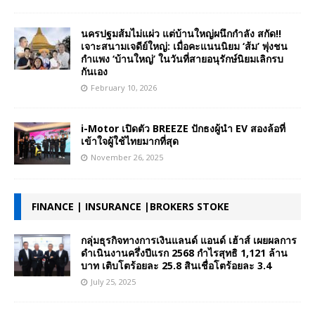
นครปฐมส้มไม่แผ่ว แต่บ้านใหญ่ผนึกกำลัง สกัด!!
เจาะสนามเจดีย์ใหญ่: เมื่อคะแนนนิยม ‘ส้ม’ พุ่งชน
กำแพง ‘บ้านใหญ่’ ในวันที่สายอนุรักษ์นิยมเลิกรบ
กันเอง
February 10, 2026
i-Motor เปิดตัว BREEZE ปักธงผู้นำ EV สองล้อที่
เข้าใจผู้ใช้ไทยมากที่สุด
November 26, 2025
FINANCE | INSURANCE |BROKERS STOKE
กลุ่มธุรกิจทางการเงินแลนด์ แอนด์ เฮ้าส์ เผยผลการ
ดำเนินงานครึ่งปีแรก 2568 กำไรสุทธิ 1,121 ล้าน
บาท เติบโตร้อยละ 25.8 สินเชื่อโตร้อยละ 3.4
July 25, 2025