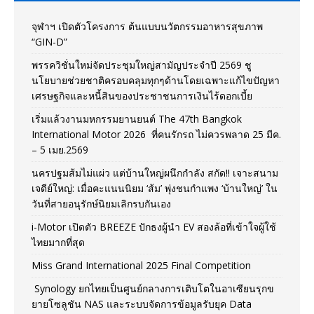
จุฬาฯ เปิดตัวโครงการ ต้นแบบนวัตกรรมอาหารสุขภาพ
“GIN-D”
พรรควิชั่นใหม่จัดประชุมใหญ่สามัญประจำปี 2569 ชู
นโยบายช่วยชาติครอบคลุมทุกๆด้านโดยเฉพาะแก้ไขปัญหา
เศรษฐกิจและหนี้สินของประชาชนการเงินไร้ดอกเบี้ย
เริ่มแล้วงานมหกรรมยานยนต์ The 47th Bangkok
International Motor 2026 ที่คนรักรถ ไม่ควรพลาด 25 มีค.
– 5 เมย.2569
นครปฐมส้มไม่แผ่ว แต่บ้านใหญ่ผนึกกำลัง สกัด!! เจาะสนาม
เจดีย์ใหญ่: เมื่อคะแนนนิยม ‘ส้ม’ พุ่งชนกำแพง ‘บ้านใหญ่’ ใน
วันที่สายอนุรักษ์นิยมเลิกรบกันเอง
i-Motor เปิดตัว BREEZE ปักธงผู้นำ EV สองล้อที่เข้าใจผู้ใช้
ไทยมากที่สุด
Miss Grand International 2025 Final Competition
Synology ยกไทยเป็นศูนย์กลางการเติบโตในอาเซียนรุกข
ยายโซลูชัน NAS และระบบจัดการข้อมูลรับยุค Data