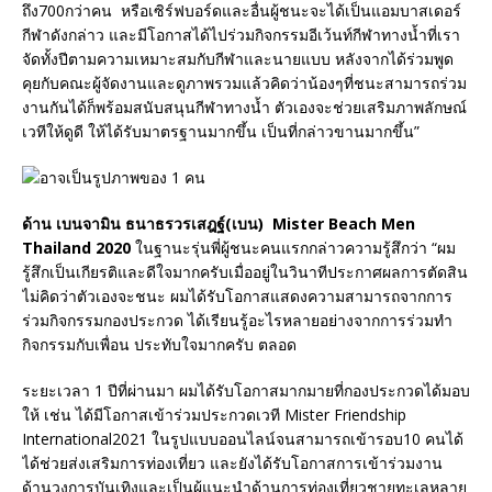
ถึง700กว่าคน หรือเซิร์ฟบอร์ดและอื่นผู้ชนะจะได้เป็นแอมบาสเดอร์
กีฬาดังกล่าว และมีโอกาสได้ไปร่วมกิจกรรมอีเว้นท์กีฬาทางน้ำที่เรา
จัดทั้งปีตามความเหมาะสมกับกีฬาและนายแบบ หลังจากได้ร่วมพูด
คุยกับคณะผู้จัดงานและดูภาพรวมแล้วคิดว่าน้องๆที่ชนะสามารถร่วม
งานกันได้ก็พร้อมสนับสนุนกีฬาทางน้ำ ตัวเองจะช่วยเสริมภาพลักษณ์
เวทีให้ดูดี ให้ได้รับมาตรฐานมากขึ้น เป็นที่กล่าวขานมากขึ้น”
ด้าน เบนจามิน ธนาธรวรเสฎฐ์(เบน) Mister Beach Men
Thailand 2020
ในฐานะรุ่นพี่ผู้ชนะคนแรกกล่าวความรู้สึกว่า “ผม
รู้สึกเป็นเกียรติและดีใจมากครับเมื่ออยู่ในวินาทีประกาศผลการตัดสิน
ไม่คิดว่าตัวเองจะชนะ ผมได้รับโอกาสแสดงความสามารถจากการ
ร่วมกิจกรรมกองประกวด ได้เรียนรู้อะไรหลายอย่างจากการร่วมทำ
กิจกรรมกับเพื่อน ประทับใจมากครับ ตลอด
ระยะเวลา 1 ปีที่ผ่านมา ผมได้รับโอกาสมากมายที่กองประกวดได้มอบ
ให้ เช่น ได้มีโอกาสเข้าร่วมประกวดเวที Mister Friendship
International2021 ในรูปแบบออนไลน์จนสามารถเข้ารอบ10 คนได้
ได้ช่วยส่งเสริมการท่องเที่ยว และยังได้รับโอกาสการเข้าร่วมงาน
ด้านวงการบันเทิงและเป็นผู้แนะนำด้านการท่องเที่ยวชายทะเลหลาย