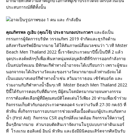
มากมายที่ให้ความสำคัญกับโอกาสที่ผู้เข้าประกวดจะได้รับล้วนเป็น
ประสบการณ์ที่ดีทั้งนั้น
คุณภัทรพล ภูเอิบ (คุณโจ้) ประธานกองประกวดฯ
และยังเป็น
กรรมการผู้จัดการบริษัท วรรณภัทร 2019 จำกัดและธุรกิจด้าน
อสังหาริมทรัพย์อีกมากมาย ได้ให้สัมภาษณ์สื่อมวลชนว่า “เวที Mister
Beach Men Thailand 2022 นี้เราจัดประกวดมาปีนี้เป็นปีที่ 2 แล้ว
จุดประสงค์หลักๆก็เพื่อเฟ้นหาหนุ่มหล่อบุคลิกดีที่รักการออกกำลังกาย
เป็นสปอร์ทแมน มีทักษะกีฬาทางน้ำอาจจะได้เปรียบกว่า เพราะผู้ชนะ
นอกจากจะได้เงินรางวัลและของรางวัลมากมายแล้วท่านยังจะได้
เป็นแอมบาสเดอร์กีฬาทางน้ำเช่น สวิมมาราธอน เซิร์ฟบอร์ด และ
ร่วมงานกับกีฬาทางน้ำอื่นๆเวที Mister Beach Men Thailand 2022
ปีนี้ได้รับการตอบรับที่ดีมากๆ มีผู้สนใจสมัครมากมายจนทางกรรม
การฯต้องคัดเลือกผู้ที่มีคุณสมบัติโดดเด่นไว้เพียง 20 ท่านเพื่อเข้าร่วม
กิจกรรมเก็บตัวกับกองประกวดฯตลอด4 ระหว่างวันที่ 27-30 กค.65 ที่
หัวหิน ทั้งกิจกรรมการอบรมการช่วยเหลือเบื้องต้นแก่ผู้ประสบภัยทาง
น้ำ (First Aid) กิจกรรม CSR อนุรักษ์สิ่งแวดล้อม กิจกรรมให้ความรู้
อื่นๆอีกมากมาย ส่วนรอบตัดสินเราจัดงานในรูปแบบกาล่าดินเนอร์
ที่ โรงแรม ฮอลิเดย์ อินน์ หัวหิน และยังมีมินิคอนเสิร์ตจากศิลปินรับ