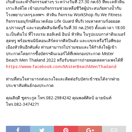
เก็บตัวและทำกิจกรรมต่างๆ ระหว่างวันที่ 27-30 กค.65 ที่ทะเลหัวหิน
เกาะสิงห์โต เข้าอบรมกิจกรรมช่วยเหลือชีวิตผู้ประสบภัยทางน้ำกับ
โรงพยาบาลกรุงเทพฯ- หัวหิน กิจกรรม WorkShop กับ We Fitness
กิจกรรมอนุรักษ์สิ่งแวดล้อม Life Guard ที่บริเวณหาดสามร้อยยอด
อ.ปราณบุรี และรอบตัดสินจัดขึ้นวันที่ 30 กค.2565 ตั้งแต่เวลา 18.00
น.เป็นต้นไป ที่โรงแรม ฮอลิเดย์ อินน์ หัวหิน ในรูปแบบกาล่าดินเนอร์
สุดหรู พร้อมชมมินิคอนเสิร์ตจากศิลปินดัง และแขกเหรื่อวีไอพีของ
เมืองหัวหินอีกคับคั่ง ท่านสามารถไปร่วมชมและให้กำลังใจผู้เข้า
ประกวดโดยการซื้อบัตรฯดินเนอร์ได้ที่เพจกองประกวด Mister
Beach Men Thailand 2022 หรือรับชมการถ่ายทอดสดทางเพจได้ที่
https://www.facebook.com/MisterBeachMenThailand
ท่านที่สนใจสามารถส่งแรงใจและติดต่อรับบัตรเข้าชมได้จากฝ่าย
ประชาสัมพันธ์กองประกวด
คุณสิฤดี ชูตระกูล โทร.082-2984242 คุณพงศ์ศิลป์ ฉายนันท์
โทร.082-3474271