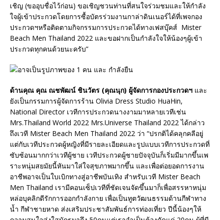
เชิญ (ขออุบชื่อไว้ก่อน) ขอเชิญชวนท่านที่สนใจร่วมชมและให้กำลัง
ใจผู้เข้าประกวดโดยการซื้อบัตรร่วมงานกาล่าดินเนอร์ได้ที่เพจกอง
ประกวดฯหรือติดตามกิจกรรมการประกวดได้ทางเฟสบุ๊คส์ Mister
Beach Men Thailand 2022 และขอฝากเป็นกำลังใจให้น้องๆผู้เข้า
ประกวดทุกคนด้วยนะครับ”
ด้านคุณ คุณ ณชพัฒน์ ชินวัตร (คุณนุก) ผู้จัดการกองประกวดฯ
และ
ยังเป็นกรรมการผู้จัดการร้าน Olivia Dress Studio HuaHin,
National Director เวทีการประกวดนางงามมาหลายเวทีเช่น
Mrs.Thailand World 2022 Mrs.Universe Thailand 2022 ได้กล่าว
ถึงเวที Mister Beach Men Thailand 2022 ว่า “ปรกติได้คลุกคลีอยู่
แต่กับเวทีประกวดผู้หญิงที่มีรายละเอียดและรูปแบบเวทีการประกวดที่
ซับซ้อนมากกว่าเวทีผู้ชาย เวทีประกวดผู้ชายปัจจุบันก็เริ่มมีมากขึ้นเพ
ราะหนุ่มสยมัยนี้หันมาใส่ใจสุขภาพมากขึ้น และเพื่อต่อยอดการงาน
อาชีพอาจเป็นใบเบิกทางสู่อาชีพบันเทิง สำหรับเวที Mister Beach
Men Thailand เรามีคอนเซ็ปเวทีที่ชัดเจนจัดขึ้นมาก็เพื่อสรรหาหนุ่ม
หล่อบุคลิกดีรักการออกกำลังกาย เพื่อเป็นทูตวัฒนธรรมด้านกีฬาทาง
น้ำ กีฬาชายหาด ส่งเสริมประชาสัมพันธ์การท่องเที่ยว ปีนี้น้องๆให้
ความสนใจส่งใสมัครมาถึง 50คนแต่เราจำเป็นต้องคัดแค่ 20คน ผู้ที่มี