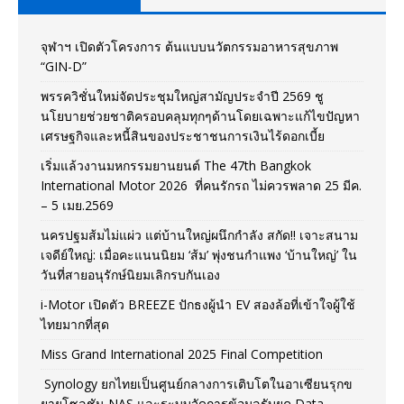
จุฬาฯ เปิดตัวโครงการ ต้นแบบนวัตกรรมอาหารสุขภาพ
“GIN-D”
พรรควิชั่นใหม่จัดประชุมใหญ่สามัญประจำปี 2569 ชู
นโยบายช่วยชาติครอบคลุมทุกๆด้านโดยเฉพาะแก้ไขปัญหา
เศรษฐกิจและหนี้สินของประชาชนการเงินไร้ดอกเบี้ย
เริ่มแล้วงานมหกรรมยานยนต์ The 47th Bangkok
International Motor 2026 ที่คนรักรถ ไม่ควรพลาด 25 มีค.
– 5 เมย.2569
นครปฐมส้มไม่แผ่ว แต่บ้านใหญ่ผนึกกำลัง สกัด!! เจาะสนาม
เจดีย์ใหญ่: เมื่อคะแนนนิยม ‘ส้ม’ พุ่งชนกำแพง ‘บ้านใหญ่’ ใน
วันที่สายอนุรักษ์นิยมเลิกรบกันเอง
i-Motor เปิดตัว BREEZE ปักธงผู้นำ EV สองล้อที่เข้าใจผู้ใช้
ไทยมากที่สุด
Miss Grand International 2025 Final Competition
Synology ยกไทยเป็นศูนย์กลางการเติบโตในอาเซียนรุกข
ยายโซลูชัน NAS และระบบจัดการข้อมูลรับยุค Data