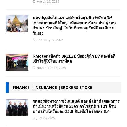
March 26, 2026
นครปฐมส้มไม่แผ่ว แต่บ้านใหญ่ผนึกกำลัง สกัด!!
เจาะสนามเจดีย์ใหญ่: เมื่อคะแนนนิยม ‘ส้ม’ พุ่งชน
กำแพง ‘บ้านใหญ่’ ในวันที่สายอนุรักษ์นิยมเลิกรบ
กันเอง
February 10, 2026
i-Motor เปิดตัว BREEZE ปักธงผู้นำ EV สองล้อที่
เข้าใจผู้ใช้ไทยมากที่สุด
November 26, 2025
FINANCE | INSURANCE |BROKERS STOKE
กลุ่มธุรกิจทางการเงินแลนด์ แอนด์ เฮ้าส์ เผยผลการ
ดำเนินงานครึ่งปีแรก 2568 กำไรสุทธิ 1,121 ล้าน
บาท เติบโตร้อยละ 25.8 สินเชื่อโตร้อยละ 3.4
July 25, 2025