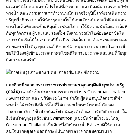
คุณสมบัติโดดเด่นจากโปรไฟล์ที่ส่งเข้ามา และมีองค์ความรู้ด้านกีฬา
ทางน้ำ คณะกรรมการเราทำงานหนักมากจริงๆปีนี้ เวทีเราเน้นความ
บริสุทธิ์ยุติธรรมขอให้น้องๆสบายใจได้เลยเรื่องเส้นสายไม่มีแน่นอน
ท่านใดเต็มที่และพร้อมที่สุดก็จะชนะไป ขอให้มีความมั่นใจและเต็มที่
กับทุกกิจกรรม ผู้ชนะและรองทั้ง4 ยังสามารถนำไปต่อยอดอาชีพใน
วงการบันเทิงได้ในอนาคตปีนี้เวทีเราจัดเต็มมาก ต้องขอขอบพระคุณ
สปอนเซอร์ใจดีทุกๆแบรนด์ ที่ช่วยสนับสนุนการประกวดเป็นอย่างดี
ขอให้น้องๆผู้เข้าประกวดทุกคนโชคดีในการประกวดและเต็มที่กับทุก
กิจกรรมนะครับ”
และอีกหนึ่งคณะกรรมการฯการประกวดฯ คุณอนุศิษย์ สุขประเสริฐ
(กอล์ฟ)
และยังเป็นประธานกรรมการบริหาร Oceanman Thailand
/ Swimathon และ บริษัท เอ ไธร์ฟ จำกัด ผู้สนับสนุนกิจกรรมกีฬา
ทางน้ำ ได้กล่าวถึงที่มาที่ไปที่ได้เขามาเป็นพาร์ทเนอร์ กับกอง
ประกวดเวทีว่า” ซึ่งปรกติผมก็ดำเนินธุรกิจด้านการจัดกีฬาทางน้ำใน
อีเว้นท์ใหญ่ๆอยู่แล้วเช่น Swimathon,(แข่งขันว่ายน้ำระยะไกล)
Oceanman Thailand เป็นอีกหนึ่งกีฬาทางน้ำที่ต่างชาติให้ความ
สนใจมากที่สุดเช่นจัดที่กระบี่มีนักกีฬาต่างชาติสมัครมามาก