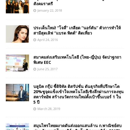
สังคมราตรี
January 22, 2018
ประเด็นใหม่! “โจลี่” เกลียด “นอร์ตัน” ตัวการทำให้
สามีสุดเลิฟ “แบรด พิตต์” ติดเที่ยว
April 24, 2016
สมาคมส่งเสริมเทคโนโลยี (ไทย-ญี่ปุ่น) จัดปาฐกถา
พิเศษ EEC
June 25, 2017
บลูบิค กรุ๊ป ชี้ดิจิทัล ดิสรัปชั่น ดันธุรกิจที่ปรึกษาโต
20%ชูจุดแข็งเข้าใจเทคโนโลยีเชิงลึกผ่านการลงทุน
สตาร์ทอัพ สร้างนวัตกรรมใหม่ตั้งเป้าขึ้นเบอร์ 1 ใน
5 ปี
March 28, 2019
สมุนไพรไทยผงาดดันส่งออกแสนล้าน ก.พาณิชย์สบ