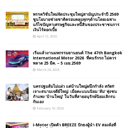
พรรควิชั่นใหม่จัดประชุมใหญ่สามัญประจำปี 2569
ชูนโยบายช่วยชาติครอบคลุมทุกๆด้านโดยเฉพาะ
แก้ไขปัญหาเศรษฐกิจและหนี้สินของประชาชนการ
เงินไร้ดอกเบี้ย
April 12, 2026
เริ่มแล้วงานมหกรรมยานยนต์ The 47th Bangkok
International Motor 2026 ที่คนรักรถ ไม่ควร
พลาด 25 มีค. – 5 เมย.2569
March 26, 2026
นครปฐมส้มไม่แผ่ว แต่บ้านใหญ่ผนึกกำลัง สกัด!!
เจาะสนามเจดีย์ใหญ่: เมื่อคะแนนนิยม ‘ส้ม’ พุ่งชน
กำแพง ‘บ้านใหญ่’ ในวันที่สายอนุรักษ์นิยมเลิกรบ
กันเอง
February 10, 2026
i-Motor เปิดตัว BREEZE ปักธงผู้นำ EV สองล้อที่