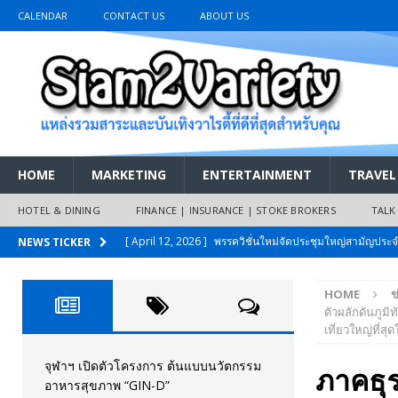
CALENDAR
CONTACT US
ABOUT US
HOME
MARKETING
ENTERTAINMENT
TRAVEL
HOTEL & DINING
FINANCE | INSURANCE | STOKE BROKERS
TALK
[ April 12, 2026 ]
พรรควิชั่นใหม่จัดประชุมใหญ่สามัญปร
NEWS TICKER
และหนี้สินของประชาชนการเงินไร้ดอกเบี้ย
PR NEWS
HOME
ข
[ March 26, 2026 ]
เริ่มแล้วงานมหกรรมยานยนต์ The 47th
ตัวผลักดันภูม
เที่ยวใหญ่ที่สุ
เมย.2569
AUTO NEWS
[ February 10, 2026 ]
นครปฐมส้มไม่แผ่ว แต่บ้านใหญ่ผนึกกำ
จุฬาฯ เปิดตัวโครงการ ต้นแบบนวัตกรรม
ภาคธุร
อาหารสุขภาพ “GIN-D”
วันที่สายอนุรักษ์นิยมเลิกรบกันเอง
PR NEWS