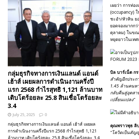
เผยว่า การท่อง
(occupancy) ใน
ชะอำ/หัวหิน ย
ยอดจองมากกว่า 
ตุลาคม) ในขณะท
หยุดยาวในเทศกา
บิล บาร์เน็ต
กร
กลุ่มธุรกิจทางการเงินแลนด์ แอนด์
สำคัญอีกประกา
เฮ้าส์ เผยผลการดำเนินงานครึ่งปี
1.45 ล้านคนหาย
แรก 2568 กำไรสุทธิ 1,121 ล้านบาท
กลับคืนสู่อุตส
เติบโตร้อยละ 25.8 สินเชื่อโตร้อยละ
เปลี่ยนแปลง
”
3.4
July 25, 2025
0
กลุ่มธุรกิจทางการเงินแลนด์ แอนด์ เฮ้าส์ เผยผล
คุณพราวพุธ ลิ
การดำเนินงานครึ่งปีแรก 2568 กำไรสุทธิ 1,121
“โควิดเป็นสัญญ
ล้านบาท เติบโตร้อยละ 25.8 สินเชื่อโตร้อยละ 3.4