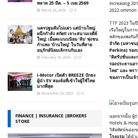
พลาด 25 มีค. – 5 เมย.2569
March 26, 2026
0
TTF 2023 ในปีน
นครปฐมส้มไม่แผ่ว แต่บ้านใหญ่
เรือใหญ่ในการจ
ผนึกกำลัง สกัด!! เจาะสนามเจดีย์
หลักของฟอรัมก็ข
ใหญ่: เมื่อคะแนนนิยม ‘ส้ม’ พุ่งชน
จำกัด (มหาชน)
กำแพง ‘บ้านใหญ่’ ในวันที่สาย
อนุรักษ์นิยมเลิกรบกันเอง
Perkins) รองป
“
ดิสรัปชั่นแล
February 10, 2026
0
รองประธานอาวุ
ไทย
” และ พราว
i-Motor เปิดตัว BREEZE ปักธง
ของการเป็นเจ
ผู้นำ EV สองล้อที่เข้าใจผู้ใช้ไทย
มากที่สุด
November 26, 2025
0
FINANCE | INSURANCE |BROKERS
นอกจากนั้น ผู้
STOKE
Hotels & Hospit
วิสัยทัศน์ของ
โรงแรม
ได้นำเ