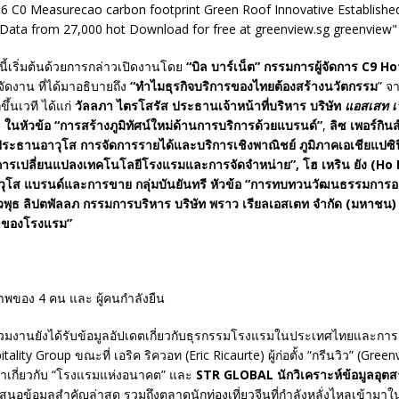
ี้เริ่มต้นด้วยการกล่าวเปิดงานโดย
“บิล บาร์เน็ต” กรรมการผู้จัดการ
C9 Ho
ัดงาน ที่ได้มาอธิบายถึง
“
ทำไมธุรกิจบริการของไทยต้องสร้างนวัตกรรม
” จ
ึ้นเวที ได้แก่
วัลลภา
ไตรโสรัส ประธานเจ้าหน้าที่บริหาร บริษัท
แอสเสท เว
 ในหัวข้อ
“การสร้างภูมิทัศน์ใหม่ด้านการบริการด้วยแบรนด์”
,
ลิซ เพอร์กินส
ระธานอาวุโส การจัดการรายได้และบริการเชิงพาณิชย์ ภูมิภาคเอเชียแปซิฟิ
ะการเปลี่ยนแปลงเทคโนโลยีโรงแรมและการจัดจำหน่าย
”, โฮ เหริน ยัง (H
โส แบรนด์และการขาย กลุ่มบันยันทรี หัวข้อ “การ
ทบทวนวัฒนธรรมการอ
พุธ ลิปตพัลลภ
กรรมการบริหาร บริษัท พราว เรียลเอสเตท จำกัด (มหาชน)
้าของโรงแรม
”
ร่วมงานยังได้รับข้อมูลอัปเดตเกี่ยวกับธุรกรรมโรงแรมในประเทศไทยและการ
ality Group ขณะที่ เอริค ริควอท (Eric Ricaurte) ผู้ก่อตั้ง “กรีนวิว” (Green
เขาเกี่ยวกับ “โรงแรมแห่งอนาคต” และ
STR GLOBAL นักวิเคราะห์ข้อมูลอุต
สนอข้อมูลสำคัญล่าสุด รวมถึงตลาดนักท่องเที่ยวจีนที่กำลังหลั่งไหลเข้ามาใ