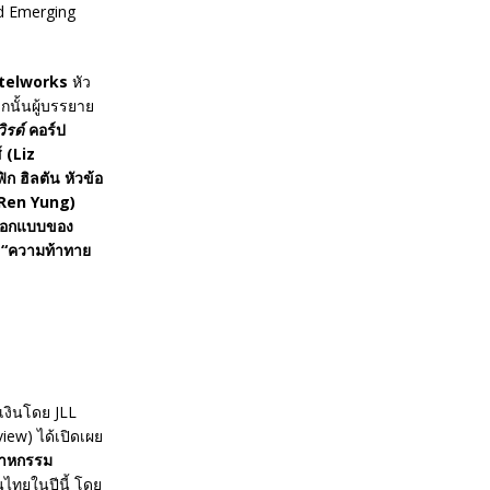
telworks
หัว
ากนั้นผู้บรรยาย
ิรด์
คอร์ป
์ (
Liz
ก ฮิลตัน หัวข้อ
o Ren Yung)
อกแบบของ
“
ความท้าทาย
เงินโดย JLL
view) ได้เปิดเผย
สาหกรรม
นไทยในปีนี้ โดย