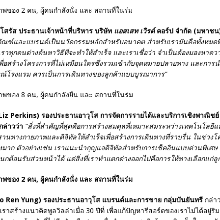
สรัส ประธานเจ้าหน้าที่บริหาร บริษัท
แอสเสท เวิรด์
คอร์ป จำกัด (มหาชน
ณฑ์และแบรนด์เป็นนวัตกรรมหลักสำหรับอนาคต สำหรับเรามันคือทั้งหมดที่เ
เราทุกคนต่างค้นหาวิธีที่จะทำให้สำเร็จ และเราเชื่อว่า จำเป็นต้องมองหาควา
พื่อสร้างโครงการที่ไม่เหมือนใครซึ่งรวมเข้ากับจุดหมายปลายทาง และการน
รณ์โรงแรม ควรเป็นการเดินทางของลูกค้าแบบบูรณาการ
”
Liz Perkins) รองประธานอาวุโส การจัดการรายได้และบริการเชิงพาณิชย์ ภ
 กล่าวว่า
“
สิ่งที่สำคัญที่สุดคือการสร้างสมดุลที่เหมาะสมระหว่างเทคโนโลยีแ
านทางกายภาพและดิจิทัลให้สำเร็จเพื่อสร้างการเดินทางที่ราบรื่น ในช่วงโ
มาก ตัวอย่างเช่น เราแนะนำกุญแจดิจิทัลสำหรับการเช็คอินแบบด่วนพิเศษ ล
กต้อนรับส่วนหน้าได้ แต่สิ่งที่เราทำแตกต่างออกไปคือการให้ทางเลือกแก่ลู
o Ren Yung) รองประธานอาวุโส แบรนด์และการขาย กลุ่มบันยันทรี
กล่า
ราสร้างแนวคิดพูลวิลล่าเมื่อ 30 ปีที่ เพื่อแก้ปัญหารีสอร์ตของเราไม่ได้อยู่