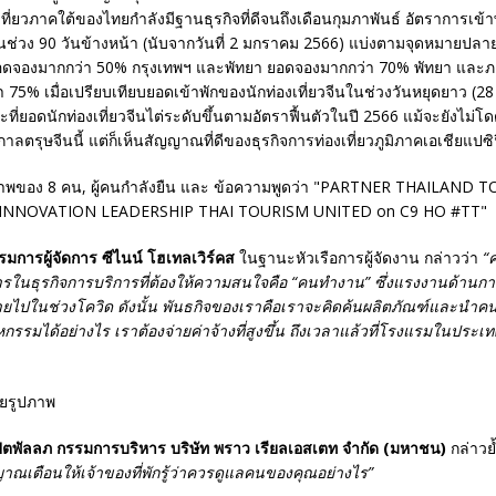
เที่ยวภาคใต้ของไทยกำลังมีฐานธุรกิจที่ดีจนถึงเดือนกุมภาพันธ์ อัตราการเข้า
ช่วง 90 วันข้างหน้า (นับจากวันที่ 2 มกราคม 2566) แบ่งตามจุดหมายปลายท
อดจองมากกว่า 50% กรุงเทพฯ และพัทยา ยอดจองมากกว่า 70% พัทยา และ
75% เมื่อเปรียบเทียบยอดเข้าพักของนักท่องเที่ยวจีนในช่วงวันหยุดยาว (28
ี่ยอดนักท่องเที่ยวจีนไต่ระดับขึ้นตามอัตราฟื้นตัวในปี 2566 แม้จะยังไม่โ
ลตรุษจีนนี้ แต่ก็เห็นสัญญาณที่ดีของธุรกิจการท่องเที่ยวภูมิภาคเอเชียแปซิ
รมการผู้จัดการ ซีไนน์ โฮเทลเวิร์คส
ในฐานะหัวเรือการผู้จัดงาน กล่าวว่า
“
รในธุรกิจการบริการที่ต้องให้ความสนใจคือ “คนทำงาน” ซึ่งแรงงานด้านการท
ไปในช่วงโควิด ดังนั้น พันธกิจของเราคือเราจะคิดค้นผลิตภัณฑ์และนำคนที่
าหกรรมได้อย่างไร เราต้องจ่ายค่าจ้างที่สูงขึ้น ถึงเวลาแล้วที่โรงแรมในประเ
ปตพัลลภ
กรรมการบริหาร บริษัท พราว เรียลเอสเตท จำกัด (มหาชน)
กล่าวย้
าณเตือนให้เจ้าของที่พักรู้ว่าควรดูแลคนของคุณอย่างไร”