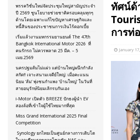
ทัศน์ด
พรรควิชั่นใหม่จัดประชุมใหญ่สามัญประจำ
[ November 26, 2025 ]
i-Motor เปิดตัว BREEZE ปักธงผู้นำ
ปี 2569 ชูนโยบายช่วยชาติครอบคลุมทุกๆ
Touri
ด้านโดยเฉพาะแก้ไขปัญหาเศรษฐกิจและ
[ April 30, 2026 ]
จุฬาฯ เปิดตัวโครงการ ต้นแบบนวัตกรร
หนี้สินของประชาชนการเงินไร้ดอกเบี้ย
การท่อ
เริ่มแล้วงานมหกรรมยานยนต์ The 47th
Bangkok International Motor 2026 ที่
January 17
คนรักรถ ไม่ควรพลาด 25 มีค. – 5
เมย.2569
นครปฐมส้มไม่แผ่ว แต่บ้านใหญ่ผนึกกำลัง
สกัด!! เจาะสนามเจดีย์ใหญ่: เมื่อคะแนน
นิยม ‘ส้ม’ พุ่งชนกำแพง ‘บ้านใหญ่’ ในวันที่
สายอนุรักษ์นิยมเลิกรบกันเอง
i-Motor เปิดตัว BREEZE ปักธงผู้นำ EV
สองล้อที่เข้าใจผู้ใช้ไทยมากที่สุด
Miss Grand International 2025 Final
Competition
Synology ยกไทยเป็นศูนย์กลางการเติบโต
ในอาเซียนรุกขยายโซลูชัน NAS และ