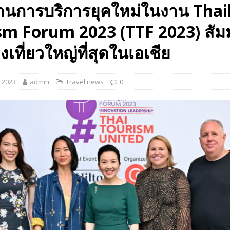
้านการบริการยุคใหม่ในงาน Thai
 EV สองล้อที่เข้าใจผู้ใช้ไทยมากที่สุด
AUTO NEWS
sm Forum 2023 (TTF 2023) สั
มอาหารสุขภาพ “GIN-D”
EVENT SOCIAL LIFE
งเที่ยวใหญ่ที่สุดในเอเชีย
, 2023
admin
Travel news
0