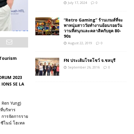
July 17, 2024
0
“Retro Gaming” ร้านเกมส์ที่จะ
พาหนุ่มสาววัยทำงานย้อนรอยวัน
วานที่สนุกและคลาสิคกับยุค 80-
90s
August 22, 2019
0
 Tourism
FN ประเดิมโรดโชว์ จ.ชลบุรี
September 26, 2016
0
o Ren Yung)
ี่บริหาร
โส การจัดการราย
ร ซีไนน์ โฮเทล