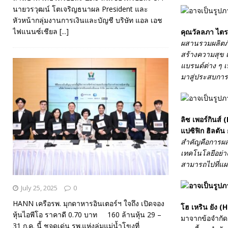
นายวรวุฒน์ โตเจริญธนาผล President และ
หัวหน้ากลุ่มงานการเงินและบัญชี บริษัท แอล เอช
ไฟแนนซ์เชียล
[...]
คุณวัลลภา
ไตรโ
ผสานรวมผลิตภั
สร้างความสุข
แบรนด์ต่าง ๆ เ
มาสู่ประสบกา
ลิซ เพอร์กินส์ (
แปซิฟิก ฮิลตัน
สำคัญคือการผส
เทคโนโลยีอย่าง
สามารถไปที่แผน
July 25, 2025
0
HANN เครือรพ. มุกดาหารอินเตอร์ฯ ใจถึง เปิดจอง
โฮ เหริน ยัง (
H
หุ้นไอพีโอ ราคาดี 0.70 บาท 160 ล้านหุ้น 29 –
มาจากข้อจำกัดเ
31 ก.ค. นี้ ชูจุดเด่น รพ.แห่งลุ่มแม่น้ำโขงที่