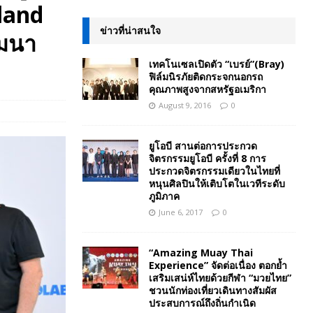
land
ข่าวที่น่าสนใจ
มมนา
เทคโนเซลเปิดตัว “เบรย์”(Bray)
ฟิล์มนิรภัยติดกระจกนอกรถ
คุณภาพสูงจากสหรัฐอเมริกา
August 9, 2016
0
ยูโอบี สานต่อการประกวด
จิตรกรรมยูโอบี ครั้งที่ 8 การ
ประกวดจิตรกรรมเดียวในไทยที่
หนุนศิลปินให้เติบโตในเวทีระดับ
ภูมิภาค
June 6, 2017
0
“Amazing Muay Thai
Experience” จัดต่อเนื่อง ตอกย้ำ
เสริมเสน่ห์ไทยด้วยกีฬา “มวยไทย”
ชวนนักท่องเที่ยวเดินทางสัมผัส
ประสบการณ์ถึงถิ่นกำเนิด