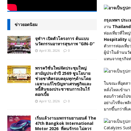
กรุงเทพฯ ประ
ข่าวยอดนิยม
งาน
Thailand
ท่องเที่ยวที่ให
จุฬาฯ เปิดตัวโครงการ ต้นแบบ
Hospitality
ม
นวัตกรรมอาหารสุขภาพ “GIN-D”
ตัวการท่องเที่
April 30, 2026
0
ผู้นำในด้านนวั
แทนจากธุรกิจท
พรรควิชั่นใหม่จัดประชุมใหญ่
สามัญประจำปี 2569 ชูนโยบาย
ช่วยชาติครอบคลุมทุกๆด้านโดย
ในขณะที่อุตสาห
เฉพาะแก้ไขปัญหาเศรษฐกิจและ
หนี้สินของประชาชนการเงินไร้
หลั่งไหลเข้ามา
ดอกเบี้ย
ตอบก้าวต่อไปข
April 12, 2026
0
อย่างไรที่จะพลิ
มากขึ้นกว่าที่เ
เริ่มแล้วงานมหกรรมยานยนต์ The
47th Bangkok International
Motor 2026 ที่คนรักรถ ไม่ควร