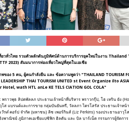
ี่ยวทั่วไทย รวมตัวผลักดันภูมิทัศน์ด้านการบริการยุคใหม่
ในงาน
Thailand
TTF 2023) สัมมนาการท่องเที่ยวใหญ่ที่สุดในเอเชีย
พราวพุธ ลิปตพัลลภ ประธานเจ้าหน้าที่บริหาร พราวกรุ๊ป, โฮ เหริน ยัง (H
โส แบรนด์และการขาย กลุ่มบันยันทรี, วัลลภา ไตรโสรัส ประธานเจ้าหน้าท
วิรด์
คอร์ป จำกัด (มหาชน) ลิซ เพอร์กินส์ (Liz Perkins) รองประธานอาวุ
ิงพาณิชย์ ภูมิภาคเอเชียแปซิฟิก ฮิลตัน และ บิล บาร์เน็ต กรรมการผู้จัดกา