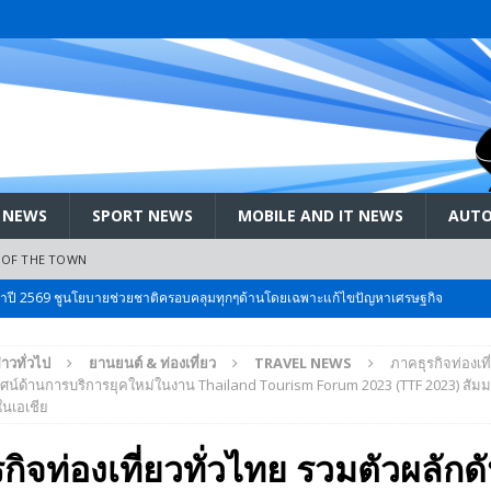
 NEWS
SPORT NEWS
MOBILE AND IT NEWS
AUTO
 OF THE TOWN
ะจำปี 2569 ชูนโยบายช่วยชาติครอบคลุมทุกๆด้านโดยเฉพาะแก้ไขปัญหาเศรษฐกิจ
่าวทั่วไป
ยานยนต์ & ท่องเที่ยว
TRAVEL NEWS
ภาคธุรกิจท่องเท
 Bangkok International Motor 2026 ที่คนรักรถ ไม่ควรพลาด 25 มีค. – 5
ิทัศน์ด้านการบริการยุคใหม่ในงาน Thailand Tourism Forum 2023 (TTF 2023) สัม
ดในเอเชีย
ลัง สกัด!! เจาะสนามเจดีย์ใหญ่: เมื่อคะแนนนิยม ‘ส้ม’ พุ่งชนกำแพง ‘บ้านใหญ่’ ใน
กิจท่องเที่ยวทั่วไทย รวมตัวผลักดั