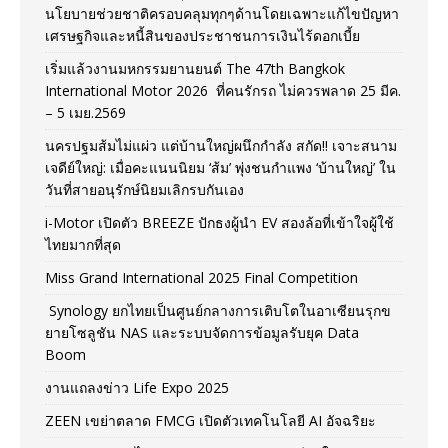
นโยบายช่วยชาติครอบคลุมทุกๆด้านโดยเฉพาะแก้ไขปัญหา
เศรษฐกิจและหนี้สินของประชาชนการเงินไร้ดอกเบี้ย
เริ่มแล้วงานมหกรรมยานยนต์ The 47th Bangkok
International Motor 2026 ที่คนรักรถ ไม่ควรพลาด 25 มีค.
– 5 เมย.2569
นครปฐมส้มไม่แผ่ว แต่บ้านใหญ่ผนึกกำลัง สกัด!! เจาะสนาม
เจดีย์ใหญ่: เมื่อคะแนนนิยม ‘ส้ม’ พุ่งชนกำแพง ‘บ้านใหญ่’ ใน
วันที่สายอนุรักษ์นิยมเลิกรบกันเอง
i-Motor เปิดตัว BREEZE ปักธงผู้นำ EV สองล้อที่เข้าใจผู้ใช้
ไทยมากที่สุด
Miss Grand International 2025 Final Competition
Synology ยกไทยเป็นศูนย์กลางการเติบโตในอาเซียนรุกข
ยายโซลูชัน NAS และระบบจัดการข้อมูลรับยุค Data
Boom
งานแถลงข่าว Life Expo 2025
ZEEN เขย่าตลาด FMCG เปิดตัวเทคโนโลยี AI อัจฉริยะ