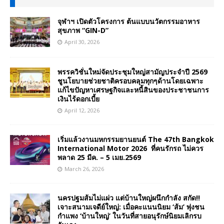
จุฬาฯ เปิดตัวโครงการ ต้นแบบนวัตกรรมอาหาร
สุขภาพ “GIN-D”
April 30, 2026
พรรควิชั่นใหม่จัดประชุมใหญ่สามัญประจำปี 2569
ชูนโยบายช่วยชาติครอบคลุมทุกๆด้านโดยเฉพาะ
แก้ไขปัญหาเศรษฐกิจและหนี้สินของประชาชนการ
เงินไร้ดอกเบี้ย
April 12, 2026
เริ่มแล้วงานมหกรรมยานยนต์ The 47th Bangkok
International Motor 2026 ที่คนรักรถ ไม่ควร
พลาด 25 มีค. – 5 เมย.2569
March 26, 2026
นครปฐมส้มไม่แผ่ว แต่บ้านใหญ่ผนึกกำลัง สกัด!!
เจาะสนามเจดีย์ใหญ่: เมื่อคะแนนนิยม ‘ส้ม’ พุ่งชน
กำแพง ‘บ้านใหญ่’ ในวันที่สายอนุรักษ์นิยมเลิกรบ