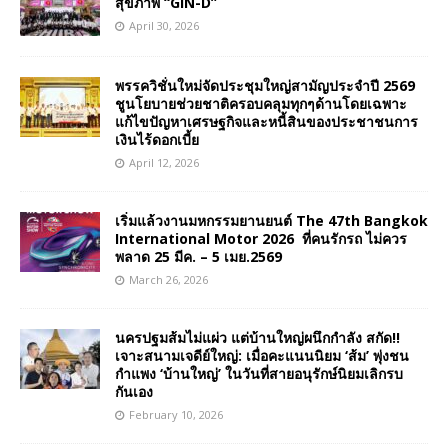
สุขภาพ “GIN-D”
April 30, 2026
พรรควิชั่นใหม่จัดประชุมใหญ่สามัญประจำปี 2569
ชูนโยบายช่วยชาติครอบคลุมทุกๆด้านโดยเฉพาะ
แก้ไขปัญหาเศรษฐกิจและหนี้สินของประชาชนการ
เงินไร้ดอกเบี้ย
April 12, 2026
เริ่มแล้วงานมหกรรมยานยนต์ The 47th Bangkok
International Motor 2026 ที่คนรักรถ ไม่ควร
พลาด 25 มีค. – 5 เมย.2569
March 26, 2026
นครปฐมส้มไม่แผ่ว แต่บ้านใหญ่ผนึกกำลัง สกัด!!
เจาะสนามเจดีย์ใหญ่: เมื่อคะแนนนิยม ‘ส้ม’ พุ่งชน
กำแพง ‘บ้านใหญ่’ ในวันที่สายอนุรักษ์นิยมเลิกรบ
กันเอง
February 10, 2026