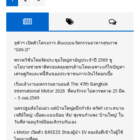
จุฬาฯ เปิดตัวโครงการ ต้นแบบนวัตกรรมอาหารสุขภาพ
“GIN-D”
พรรควิชั่นใหม่จัดประชุมใหญ่สามัญประจำปี 2569 ชู
นโยบายช่วยชาติครอบคลุมทุกๆด้านโดยเฉพาะแก้ไขปัญหา
เศรษฐกิจและหนี้สินของประชาชนการเงินไร้ดอกเบี้ย
เริ่มแล้วงานมหกรรมยานยนต์ The 47th Bangkok
International Motor 2026 ที่คนรักรถ ไม่ควรพลาด 25 มีค.
– 5 เมย.2569
นครปฐมส้มไม่แผ่ว แต่บ้านใหญ่ผนึกกำลัง สกัด!! เจาะสนาม
เจดีย์ใหญ่: เมื่อคะแนนนิยม ‘ส้ม’ พุ่งชนกำแพง ‘บ้านใหญ่’ ใน
วันที่สายอนุรักษ์นิยมเลิกรบกันเอง
i-Motor เปิดตัว BREEZE ปักธงผู้นำ EV สองล้อที่เข้าใจผู้ใช้
ไทยมากที่สุด