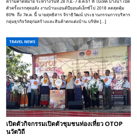
ความคาดหมาย ระหว่างวันที่ 28 ก.ย.-7 ต.ค.61 ที่ ไบเทค บางนา เปิด
ตัวครั้งแรกสุดอลัง งานบ้านแอนด์บียอนด์เอ็กซ์โป 2018 ลดสุดคุ้ม
80% ถึง 7ต.ค. นี้ นายสุทธิสาร จิราธิวัฒน์ ประธานกรรมการบริหาร
กลุ่มธุรกิจวัสดุก่อสร้างและสินค้าตกแต่งบ้าน บริษัท
[…]
TRAVEL NEWS
เปิดตัวกิจกรรมเปิดตัวชุมชนท่องเที่ยว OTOP
นวัตวิถี