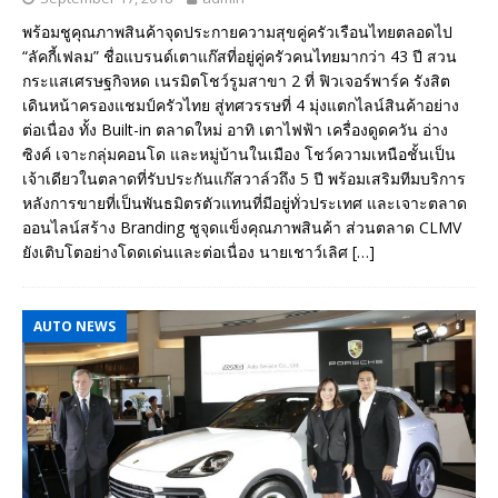
พร้อมชูคุณภาพสินค้าจุดประกายความสุขคู่ครัวเรือนไทยตลอดไป
“ลัคกี้เฟลม” ชื่อแบรนด์เตาแก๊สที่อยู่คู่ครัวคนไทยมากว่า 43 ปี สวน
กระแสเศรษฐกิจหด เนรมิตโชว์รูมสาขา 2 ที่ ฟิวเจอร์พาร์ค รังสิต
เดินหน้าครองแชมป์ครัวไทย สู่ทศวรรษที่ 4 มุ่งแตกไลน์สินค้าอย่าง
ต่อเนื่อง ทั้ง Built-in ตลาดใหม่ อาทิ เตาไฟฟ้า เครื่องดูดควัน อ่าง
ซิงค์ เจาะกลุ่มคอนโด และหมู่บ้านในเมือง โชว์ความเหนือชั้นเป็น
เจ้าเดียวในตลาดที่รับประกันแก๊สวาล์วถึง 5 ปี พร้อมเสริมทีมบริการ
หลังการขายที่เป็นพันธมิตรตัวแทนที่มีอยู่ทั่วประเทศ และเจาะตลาด
ออนไลน์สร้าง Branding ชูจุดแข็งคุณภาพสินค้า ส่วนตลาด CLMV
ยังเติบโตอย่างโดดเด่นและต่อเนื่อง นายเชาว์เลิศ
[…]
AUTO NEWS