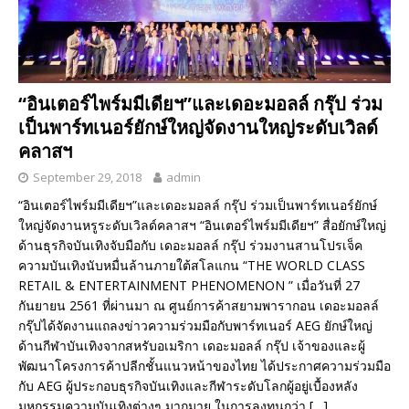
“อินเตอร์ไพร์มมีเดียฯ”และเดอะมอลล์ กรุ๊ป ร่วม
เป็นพาร์ทเนอร์ยักษ์ใหญ่จัดงานใหญ่ระดับเวิลด์
คลาสฯ
September 29, 2018
admin
“อินเตอร์ไพร์มมีเดียฯ”และเดอะมอลล์ กรุ๊ป ร่วมเป็นพาร์ทเนอร์ยักษ์
ใหญ่จัดงานหรูระดับเวิลด์คลาสฯ “อินเตอร์ไพร์มมีเดียฯ” สื่อยักษ์ใหญ่
ด้านธุรกิจบันเทิงจับมือกับ เดอะมอลล์ กรุ๊ป ร่วมงานสานโปรเจ็ค
ความบันเทิงนับหมื่นล้านภายใต้สโลแกน “THE WORLD CLASS
RETAIL & ENTERTAINMENT PHENOMENON ” เมื่อวันที่ 27
กันยายน 2561 ที่ผ่านมา ณ ศูนย์การค้าสยามพารากอน เดอะมอลล์
กรุ๊ปได้จัดงานแถลงข่าวความร่วมมือกับพาร์ทเนอร์ AEG ยักษ์ใหญ่
ด้านกีฬาบันเทิงจากสหรับอเมริกา เดอะมอลล์ กรุ๊ป เจ้าของและผู้
พัฒนาโครงการค้าปลีกชั้นแนวหน้าของไทย ได้ประกาศความร่วมมือ
กับ AEG ผู้ประกอบธุรกิจบันเทิงและกีฬาระดับโลกผู้อยู่เบื้องหลัง
มหกรรมความบันเทิงต่างๆ มากมาย ในการลงทุนกว่า
[…]