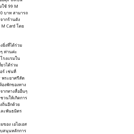
งใช้ 99 M
,500 บาท สามารถ
่นจากร้านดัง
ชิก M Card โดย
ิ่งที่ได้ร่วม
ๆ ท่านค่ะ
ัง โรงแรมใน
ี่ยวได้ร่วม
์ เช่นที่
ร พระยาศรีสัต
รห้องพักของทาง
จากทางสื่ออื่นๆ
ญชวนให้เกิดการ
ถิ่นอีกด้วย
และพันธมิตร
ามของ เอไอเอส
สนับสนุนหลักการ