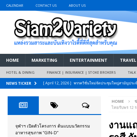
CALENDAR
CONTACT US
ABOUT US
HOME
MARKETING
ENTERTAINMENT
TRAVEL
HOTEL & DINING
FINANCE | INSURANCE | STOKE BROKERS
TALK
[ April 12, 2026 ]
พรรควิชั่นใหม่จัดประชุมใหญ่สามัญปร
NEWS TICKER
และหนี้สินของประชาชนการเงินไร้ดอกเบี้ย
PR NEWS
HOME
ข
[ March 26, 2026 ]
เริ่มแล้วงานมหกรรมยานยนต์ The 47th
ไทยรับพร 12 ร
เมย.2569
AUTO NEWS
งานแถ
[ February 10, 2026 ]
นครปฐมส้มไม่แผ่ว แต่บ้านใหญ่ผนึกกำ
จุฬาฯ เปิดตัวโครงการ ต้นแบบนวัตกรรม
อาหารสุขภาพ “GIN-D”
วันที่สายอนุรักษ์นิยมเลิกรบกันเอง
PR NEWS