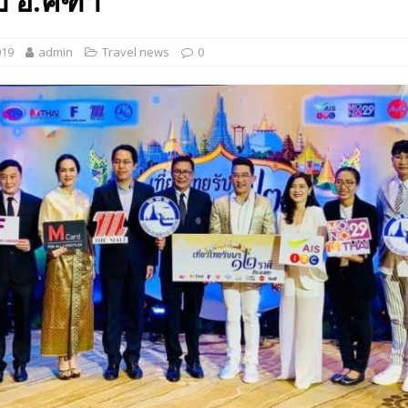
ับ อ.คฑา”
 EV สองล้อที่เข้าใจผู้ใช้ไทยมากที่สุด
AUTO NEWS
019
admin
Travel news
0
มอาหารสุขภาพ “GIN-D”
EVENT SOCIAL LIFE