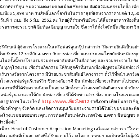
ักกษัตรปีกุน ชมความงดงามของเมืองเชียงของ สัมผัสวัฒนธรรมไทลื้อ เพีย
งินเพียง 5,999 บาท รับสิทธิ์แลกซื้อทริปในราคาสุดพิเศษจากราคาปกติ 12
่วันที่ 1 เม.ย. ถึง 5 มิ.ย. 2562 ค่ะ โดยผู้ที่ร่วมทริปยังจะได้ลิ้มรสอาหารท้องถิ
กบรรยากาศธรรมชาติ อิ่มท้อง อิ่มบุญ สบายใจ ซึ่งเราได้ตั้งใจจัดขึ้นเพื่อสมา
ลักษณ์ ผู้จัดการโรงแรมในเครือฟอร์จูนกรุ๊ป กล่าวว่า “มีความยินดีเป็นอย่างย
ไทยรับพร 12 ราศีกับอ. คฑา กับการท่องเที่ยวแห่งประเทศไทยกับพันธมิตรทุก
ขึ้นในครั้งนี้ทางโรงแรมร่วมประชาสัมพันธ์ในสื่อต่างๆ และร่วมกระจายไปย
ุ๊ป ทุกๆโรงแรม เพื่อร่วมกิจกรรม ให้กับลูกค้าที่มาพักเพื่อเชิญชวนให้นักท่องเท
นรับรางวัลจากโครงการ มีป้ายประชาสัมพันธ์โครงการฯ ตั้งไว้ที่หน้าเคาร์เตอร
รงแรมฟอร์จูนริเวอร์วิว ซึ่งตรงกับราศี มีน นักท่องเที่ยวจะเดินทางไปขอพ
สถานที่ที่ได้รับความนิยมเป็นอย่าง อีกทั้งทางโรงแรมยังจัดกิจกรรม นำบัต
ฟอร์จูน มาแจกให้กับ นักท่องเที่ยว ที่ได้รับข่าวสาร ทั้งจากทางโรงแรมและ
นุกส่งรูปภาพ ในเวปไซด์
http://www.เที่ยวไทย12
ราศี.com เพื่อเป็นการเชิ
ที่ยวทั่วทุกๆ จังหวัด และเกิดการหมุนเวียนกระจายรายได้ไปยังชุมชนและท้อง
ทางโรงแรมขอขอบพระคุณ การท่องเที่ยวแห่งประเทศไทย อ.คฑา ชินบัญชร 
างยิ่งค่ะ”
พ็ชร Head of Customer Acquisition Marketing เอไอเอส กล่าวว่า “ในน
มีความยินดีเป็นอย่างยิ่งที่ได้รับความไว้วางใจจาก ททท. ร่วมเป็นหนึ่งในผู้