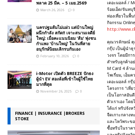
เดอะมอลล์ / M
พลาด 25 มีค. – 5 เมย.2569
ร้อยเอ็ด/จันทบ
March 26, 2026
0
ท่องเที่ยวในพื้
กิจกรรม Online
นครปฐมส้มไม่แผ่ว แต่บ้านใหญ่
http://www.เท
ผนึกกำลัง สกัด!! เจาะสนามเจดีย์
ใหญ่: เมื่อคะแนนนิยม ‘ส้ม’ พุ่งชน
คุณวรลักษณ์ ตุ
กำแพง ‘บ้านใหญ่’ ในวันที่สาย
กรุ๊ป เป็นผู้น
อนุรักษ์นิยมเลิกรบกันเอง
วงจร โดยมีการจ
February 10, 2026
0
สำหรับลูกค้าอย่
M Card 4 ล้านค
i-Motor เปิดตัว BREEZE ปักธง
โพเรี่ยม, เอ็มค
ผู้นำ EV สองล้อที่เข้าใจผู้ใช้ไทย
เดอะมอลล์ กรุ๊
มากที่สุด
โครงการ “เที่ย
November 26, 2025
0
เป็นโอกาสอันดี
ตัวเราเอง โดยได
ได้แก่ ทริปจัง
FINANCE | INSURANCE |BROKERS
จืดเกาะกลางทะ
STOKE
และไหว้พระขอพร
ซื้อทริปในราคา
และทริปจังหวัด