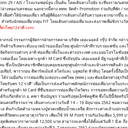
ono 29 / AIS / โรงแรมฟอน์จูน เป็นต้น โดยเดินทางไปยัง จ.เชียงราย/นค
ุรี/อ่างทอง/นครพนม นอกจากนี้ทาง ททท. จัดทำ Promotion ร่วมกับที่พัก / รถ
นที่ เพื่อทำให้นักท่องเที่ยว หรือผู้ที่ต้องการเดินทางได้รับความสะดวกมากขึ้น
 สำหรับนักท่องเที่ยวกลุ่ม FIT โดยเดินทางท่องเที่ยวและส่งภาพเพื่อชิงรางวั
ี่ยวไทย12ราศี.com
ลาภรณ์ กรรมการผู้จัดการฝ่ายการตลาด บริษัท เดอะมอลล์ กรุ๊ป จำกัด กล่าว
ำธุรกิจด้านรีเทลระดับแนวหน้าของเมืองไทย ศูนย์การค้าที่รวบรวมแฟชั่น แล
ัดกิจกรรมต่างๆ อาทิ ท่องเที่ยวทั้งในและต่างประเทศ และมอบโปรโมชั่นสุด
างต่อเนื่อง โดยเฉพาะลูกค้า M Card ซึ่งปัจจุบัน เดอะมอลล์ มีฐานลูกค้าที่เ
น ซึ่งเป็นบัตรสมาชิกที่ครอบคลุมของทุกศูนย์การค้าและห้างสรรพสินค้า (เ
วอเทียร์, พารากอน ดีพาร์ทเม้นท์ สโตร์และ บลูพอร์ต หัวหิน) โดยครั้งนี้ถือเป็น
ป ได้ร่วมมือกับ การท่องเที่ยวแห่งประเทศไทย (ททท.) และพันธมิตรทางธุรกิจอื
วไทยรับพร 12 ราศี” เพื่อเป็นการส่งเสริมภาพลักษณ์การท่องเที่ยวภายในประ
สำหรับลูกค้า M Card ที่ชื่นชอบการท่องเที่ยวไหว้พระ การขอพรเพื่อความเป็
้รับเกียรติจาก อ. คฑา ชินบัญชร ร่วมทริปสุดเอ็กซ์คลูซีฟ ซึ่งในปีนี้จัดทริปไ
หวัดนครศรีธรรมราช เดินทางระหว่างวันที่ 14 – 16 มิถุนายน 2562 ชมความม
เล ต้นกำเนิดตำนานหลวงปู่ทวดเหยียบน้ำทะเลจืด สักการะศาลเจ้าแม่กวนอิมอ
ที่วัดพระมหาธาตุวรวิหาร เพียงใช้ 99 M Point ร่วมกับเงินเพียง 5,999 บา
สุดพิเศษจากราคาปกติ 12,500 บาท สามารถแลกซื้อได้ตั้งแต่วันที่ 1 มี.ค. ถึง
เชียงราย เดินทางระหว่างวันที่ 5-7 กรกฏาคม 2562 ร่วมนมัสการพระธาตุดอย