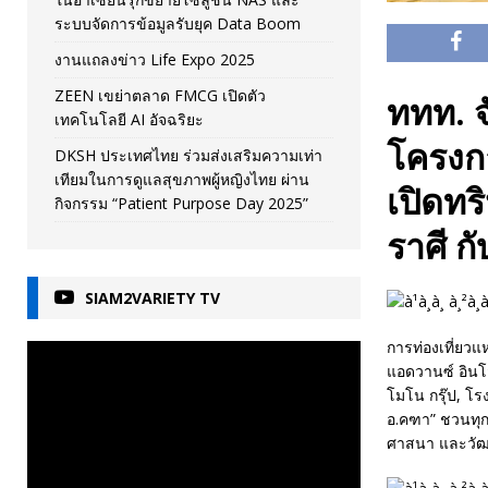
ระบบจัดการข้อมูลรับยุค Data Boom
งานแถลงข่าว Life Expo 2025
ZEEN เขย่าตลาด FMCG เปิดตัว
ททท. จ
เทคโนโลยี AI อัจฉริยะ
โครงกา
DKSH ประเทศไทย ร่วมส่งเสริมความเท่า
เทียมในการดูแลสุขภาพผู้หญิงไทย ผ่าน
เปิดทร
กิจกรรม “Patient Purpose Day 2025”
ราศี ก
SIAM2VARIETY TV
การท่องเที่ยวแ
แอดวานซ์ อินโฟ
โมโน กรุ๊ป, โร
อ.คฑา” ชวนทุก
ศาสนา และวัฒ