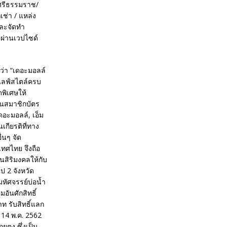
รศรีธรรมราช/
เช่า / แหล่ง
 และจัดทำ
ลผ่านเวปไซด์
ว่า “เดอะมอลล์
ะไลฟ์สไตล์ครบ
พิเศษให้
ป็นสมาชิกบัตร
ดอะมอลล์, เอ็ม
เกียรติที่ทาง
่นๆ จัด
เทศไทย จึงถือ
นสิริมงคลให้กับ
ป 2 จังหวัด
หัศจรรย์บ่อน้ำ
ันศักสิทธิ์
ท รับสิทธิ์แลก
 14 พ.ค. 2562
ตุง ซึ่งเป็น