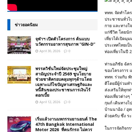
ททท. จัดทำโครง
ประชาชนทั่วไป 
ข่าวยอดนิยม
กาย และทางใจ ต
แก่ชีวิต โดยนัก
เที่ยวได้เปิดม
จุฬาฯ เปิดตัวโครงการ ต้นแบบ
นวัตกรรมอาหารสุขภาพ “GIN-D”
ประเทศไทยเป็นแ
April 30, 2026
0
ท่องเที่ยวในป
ท่านอภิชัย ฉัต
พรรควิชั่นใหม่จัดประชุมใหญ่
ของโครงการ แล
สามัญประจำปี 2569 ชูนโยบาย
ททท. ร่วมกับ พ
ช่วยชาติครอบคลุมทุกๆด้านโดย
ดีโดยมีผู้ร่วม
เฉพาะแก้ไขปัญหาเศรษฐกิจและ
หนี้สินของประชาชนการเงินไร้
ส่งเสริมให้ทุกท
ดอกเบี้ย
ท่องเที่ยวต่าง
April 12, 2026
0
กุมภ์ เดินทางไ
บ้านนาอ้อ / อุ
ด้วยครับ ซึ่ง
เริ่มแล้วงานมหกรรมยานยนต์ The
47th Bangkok International
ในการจัดกิจกร
Motor 2026 ที่คนรักรถ ไม่ควร