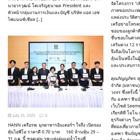
จัดโครงการ “เท
นายวรวุฒน์ โตเจริญธนาผล President และ
ภาคของประเทศ 
หัวหน้ากลุ่มงานการเงินและบัญชี บริษัท แอล เอช
แหล่งประวัติศ
ไฟแนนซ์เชียล
[...]
เครือข่ายโทรคม
ชอบของลูกค้าคือ
ชื่นชอบในศาสต
เสริมดวง 12 รา
จึงถือเป็นโอกาส
ลุ้นเป็นหนึ่งใน
และประสบการณ์
คุณกัญญภัทร สุ
จำกัด (มหาชน) 
วงจร ซึ่งครั้ง
กับ อ.คฑา ชินบ
เว็บไซต์ Seem
เกียรติที่ โมโ
July 25, 2025
0
ธุรกิจต่างๆ ใน
HANN เครือรพ. มุกดาหารอินเตอร์ฯ ใจถึง เปิดจอง
ที่ท่องเที่ยว
หุ้นไอพีโอ ราคาดี 0.70 บาท 160 ล้านหุ้น 29 –
อ.คฑา ชินบัญชร 
31 ก.ค. นี้ ชูจุดเด่น รพ.แห่งลุ่มแม่น้ำโขงที่