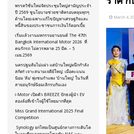
ราศี ก
พรรควิชั่นใหม่จัดประชุมใหญ่สามัญประจำ
[ November 26, 2025 ]
i-Motor เปิดตัว BREEZE ปักธงผู้นำ
ปี 2569 ชูนโยบายช่วยชาติครอบคลุมทุกๆ
March 4, 2
ด้านโดยเฉพาะแก้ไขปัญหาเศรษฐกิจและ
[ April 30, 2026 ]
จุฬาฯ เปิดตัวโครงการ ต้นแบบนวัตกรร
หนี้สินของประชาชนการเงินไร้ดอกเบี้ย
เริ่มแล้วงานมหกรรมยานยนต์ The 47th
Bangkok International Motor 2026 ที่
คนรักรถ ไม่ควรพลาด 25 มีค. – 5
เมย.2569
นครปฐมส้มไม่แผ่ว แต่บ้านใหญ่ผนึกกำลัง
สกัด!! เจาะสนามเจดีย์ใหญ่: เมื่อคะแนน
นิยม ‘ส้ม’ พุ่งชนกำแพง ‘บ้านใหญ่’ ในวันที่
สายอนุรักษ์นิยมเลิกรบกันเอง
i-Motor เปิดตัว BREEZE ปักธงผู้นำ EV
สองล้อที่เข้าใจผู้ใช้ไทยมากที่สุด
Miss Grand International 2025 Final
Competition
Synology ยกไทยเป็นศูนย์กลางการเติบโต
ในอาเซียนรุกขยายโซลูชัน NAS และ