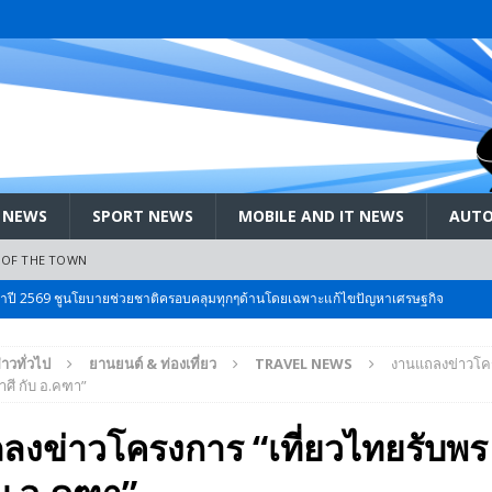
 NEWS
SPORT NEWS
MOBILE AND IT NEWS
AUTO
 OF THE TOWN
ะจำปี 2569 ชูนโยบายช่วยชาติครอบคลุมทุกๆด้านโดยเฉพาะแก้ไขปัญหาเศรษฐกิจ
่าวทั่วไป
ยานยนต์ & ท่องเที่ยว
TRAVEL NEWS
งานแถลงข่าวโคร
 Bangkok International Motor 2026 ที่คนรักรถ ไม่ควรพลาด 25 มีค. – 5
าศี กับ อ.คฑา”
ลงข่าวโครงการ “เที่ยวไทยรับพร
ลัง สกัด!! เจาะสนามเจดีย์ใหญ่: เมื่อคะแนนนิยม ‘ส้ม’ พุ่งชนกำแพง ‘บ้านใหญ่’ ใน