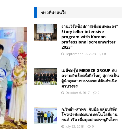
ข่าวที่น่าสนใจ
งานเวิร์คช็อปการเขียนบทละคร”
Storyteller intensive
program with Korean
professional screenwriter
2023″
September 12, 2023
0
เมดีซกรุ๊ป MEDEZE GROUP กับ
ความสำเร็จครั้งยิ่งใหญ่ สู่การเป็น
ผู้นำอุตสาหกรรมเซลล์ต้นกำเนิด
ครบวงจร
October 6, 2017
0
ก.วิทย์ฯ-สวทช. จับมือ กลุ่มบริษัท
โชคนำชัยพัฒนาเทคโนโลยียาน
ยนต์-เรือ เพิ่มมูลค่าเศรษฐกิจไทย
July 23, 2018
0