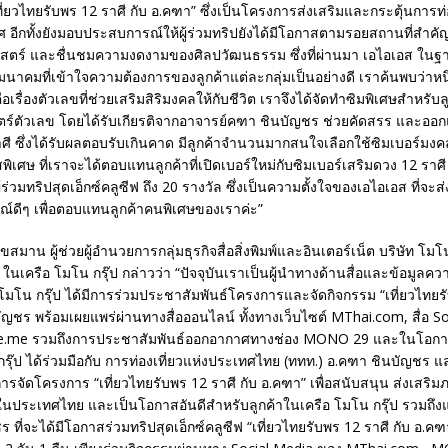
ี่ยวไทยรับพร 12 ราศี กับ อ.คฑา” ซึ่งเป็นโครงการส่งเสริมและกระตุ้นการท่
อีกทั้งยังมอบประสบการณ์ให้ผู้ร่วมทริปยังได้มีโอกาสตามรอยสถานที่สำ
าสตร์ และชื่นชมความงดงามของศิลปวัฒนธรรม ซึ่งที่ผ่านมา เอไอเอส ในฐาน
นาคมที่เข้าใจความต้องการของลูกค้าแต่ละกลุ่มเป็นอย่างดี เราค้นพบว่าหน
เรื่องตัวเลขที่ช่วยเสริมสิริมงคลให้กับชีวิต เราจึงได้จัดทำซิมพิเศษสำหรับลู
ร์ตัวเลข โดยได้รับเกียรติจากอาจารย์คฑา ชินบัญชร ช่วยคัดสรร และออก
ศี ซึ่งได้รับผลตอบรับเกินคาด มีลูกค้าจำนวนมากสนใจเลือกใช้ซิมเบอร์มงคลข
พิเศษ ที่เราจะได้ตอบแทนลูกค้าที่เปิดเบอร์ใหม่กับซิมเบอร์เสริมดวง 12 ราศี ไ
ผู้ร่วมทริปสุดเอ็กซ์คลูซีฟ ถึง 20 รางวัล ซึ่งเป็นความตั้งใจของเอไอเอส ที่จ
ดีๆ เพื่อตอบแทนลูกค้าคนพิเศษของเราค่ะ”
ขสมาน ผู้ช่วยผู้อำนวยการกลุ่มธุรกิจสื่อสิ่งพิมพ์และอินเตอร์เน็ต บริษัท โ
ในเครือ โมโน กรุ๊ป กล่าวว่า “ปัจจุบันเราเป็นผู้นำทางด้านสื่อและข้อมูลค
นี้ โมโน กรุ๊ป ได้มีการร่วมประชาสัมพันธ์โครงการและจัดกิจกรรม “เที่ยวไทยร
ัญชร พร้อมเผยแพร่ผ่านทางสื่อออนไลน์ ทั้งทางเว็บไซต์ MThai.com, สื่อ So
e.me รวมถึงการประชาสัมพันธ์ออกอากาศทางช่อง MONO 29 และในโอกาสน
น กรุ๊ป ได้ร่วมมือกับ การท่องเที่ยวแห่งประเทศไทย (ททท.) อ.คฑา ชินบัญชร
การจัดโครงการ “เที่ยวไทยรับพร 12 ราศี กับ อ.คฑา” เพื่อสนับสนุน ส่งเสร
ภายในประเทศไทย และเป็นโอกาสอันดีสำหรับลูกค้าในเครือ โมโน กรุ๊ป รวมถ
ที่จะได้มีโอกาสร่วมทริปสุดเอ็กซ์คลูซีฟ “เที่ยวไทยรับพร 12 ราศี กับ อ.คฑา”