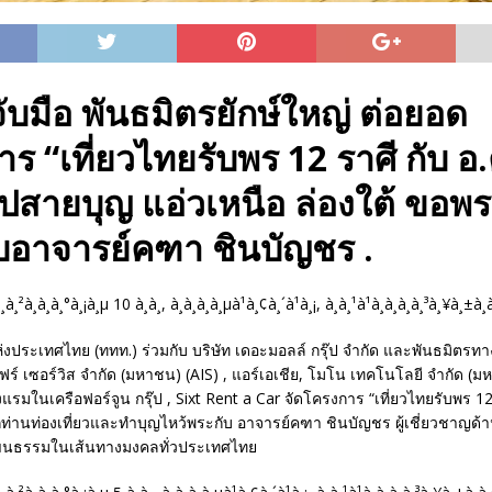
ับมือ พันธมิตรยักษ์ใหญ่ ต่อยอด
ร “เที่ยวไทยรับพร 12 ราศี กับ 
ิปสายบุญ แอ่วเหนือ ล่องใต้ ขอพรท
ับอาจารย์คฑา ชินบัญชร .
ห่งประเทศไทย (ททท.) ร่วมกับ บริษัท เดอะมอลล์ กรุ๊ป จำกัด และพันธมิตรทาง
ร์ เซอร์วิส จำกัด (มหาชน) (AIS) , แอร์เอเชีย, โมโน เทคโนโลยี จำกัด (ม
งแรมในเครือฟอร์จูน กรุ๊ป , Sixt Rent a Car จัดโครงการ “เที่ยวไทยรับพร 12
ท่านท่องเที่ยวและทำบุญไหว้พระกับ อาจารย์คฑา ชินบัญชร ผู้เชี่ยวชาญด้า
นธรรมในเส้นทางมงคลทั่วประเทศไทย