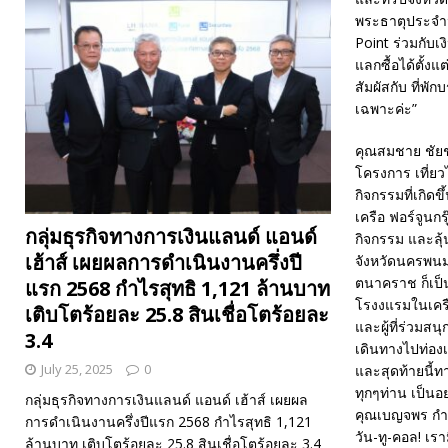
พระธาตุประจำน
Point ร่วมกับเ
แลกซื้อได้ตั้งแต
สัมผัสกับ ที่พั
เฉพาะค่ะ”
คุณสมชาย ชัยชรี
โครงการ เที่ยว
กิจกรรมที่เกิด
เครือ ฟอร์จูนกร
กลุ่มธุรกิจทางการเงินแลนด์ แอนด์
กิจกรรม และลุ้
เฮ้าส์ เผยผลการดำเนินงานครึ่งปี
จังหวัดนครพนมโ
ตนาคราช ก็เป็น
แรก 2568 กำไรสุทธิ 1,121 ล้านบาท
โรงงแรมในเครือ
เติบโตร้อยละ 25.8 สินเชื่อโตร้อยละ
และผู้ที่ร่วมส
3.4
เดินทางไปท่องเ
July 25, 2025
0
และสุดท้ายนี้
ทุกๆท่าน เป็นอย่
กลุ่มธุรกิจทางการเงินแลนด์ แอนด์ เฮ้าส์ เผยผล
คุณเบญจพร กำเ
การดำเนินงานครึ่งปีแรก 2568 กำไรสุทธิ 1,121
วัน-ทู-คอล! เรา
ล้านบาท เติบโตร้อยละ 25.8 สินเชื่อโตร้อยละ 3.4