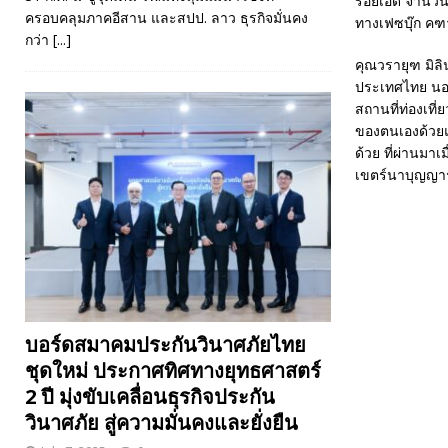
ร้อยเอ็ด จำนว
ครอบคลุมภาคอีสาน และสปป. ลาว ธุรกิจมั่นคง
ทางเฟซบุ๊ก คฑา
กว่า
[...]
คุณวรายุฑ มิลิ
ประเทศไทย นอกจ
สถานที่ท่องเที่ย
ของตนเองด้วยแล
ด้วย ที่ผ่านมา
เขตร์นาบุญญารา
บอร์ดสมาคมประกันวินาศภัยไทย
ชุดใหม่ ประกาศทิศทางยุทธศาสตร์
2 ปี มุ่งขับเคลื่อนธุรกิจประกัน
วินาศภัย สู่ความมั่นคงและยั่งยืน