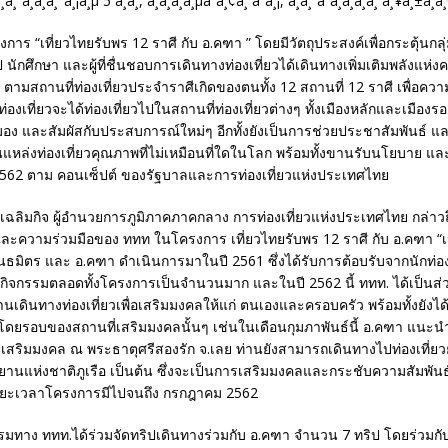
การ “เที่ยวไทยรับพร 12 ราศี กับ อ.คฑา ” โดยมีวัตถุประสงค์เพื่อกระตุ้นกล
นักศึกษา และผู้ที่ชื่นชอบการเดินทางท่องเที่ยวได้เดินทางเพิ่มเติมพลังแห่ง
ามสถานที่ท่องเที่ยวประจำราศีเกิดของตนทั้ง 12 สถานที่ 12 ราศี เพื่อควา
ท่องเที่ยวจะได้ท่องเที่ยวไปในสถานที่ท่องเที่ยวต่างๆ ทั้งเมืองหลักและเมืองร
ุมมอง และสัมผัสกับประสบการณ์ใหม่ๆ อีกทั้งยังเป็นการช่วยประชาสัมพันธ์ แ
หล่งท่องเที่ยวคุณภาพที่ไม่เหมือนที่ใดในโลก พร้อมทั้งขานรับนโยบาย แล
ี 2562 ตาม คอนเซ็ปต์ ของรัฐบาลและการท่องเที่ยวแห่งประเทศไทย
รเฉลิมกิจ ผู้อำนวยการภูมิภาคภาคกลาง การท่องเที่ยวแห่งประเทศไทย กล่า
ะความร่วมมือของ ททท ในโครงการ เที่ยวไทยรับพร 12 ราศี กับ อ.คฑา “เ
ันธมิตร และ อ.คฑา ดำเนินการมาในปี 2561 ซึ่งได้รับการต้อบรับจากนักท่องเ
ทำกิจกรรมตลอดทั้งโครงการเป็นจำนวนมาก และในปี 2562 นี้ ททท. ได้เป็นส่
่านเดินทางท่องเที่ยวเพื่อเสริมมงคลให้แก่ ตนเองและครอบครัว พร้อมทั้งยังได
ๆ โดยรอบของสถานที่เสริมมงคลนั้นๆ เช่นในเดือนกุมภาพันธ์นี้ อ.คฑา แนะน
ปเสริมมงคล ณ พระธาตุศรีสองรัก จ.เลย ท่านยังสามารถเดินทางไปท่องเที่ยว
ทยานแห่งชาติภูเรือ เป็นต้น ซึ่งจะเป็นการเสริมมงคลและกระชับความสัมพั
 ระยะเวลาโครงการมีไปจนถึง กรกฎาคม 2562
รมทาง ททท.ได้ร่วมจัดทริปเดินทางร่วมกับ อ.คฑา จำนวน 7 ทริป โดยร่วมกับ