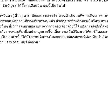
น 2 วัน 1 คืน เพียงร่วมกิจกรรมผ่านทาง Social Media ของ MThai.com ,
 ชินบัญชร ได้ตั้งแต่เดือนมีนาคมนี้เป็นต้นไป”
นทจินดา ( พี่ไก่ ) ดารานักแสดง กล่าวว่า “ส่วนตัวเป็นคนที่ชอบเดินทางท่องเ
ากสัมผัสสถานที่ท่องเที่ยวต่างๆ แล้ว สำคัญมากที่จะต้องแวะไหว้พระประจ
วนั้นๆ ยิ่งถ้ามีจุดหมายปลายทางว่าการท่องเที่ยวครั้งนี้ได้นมัสการสิ่งศักดิ์สิท
้ว การท่องเที่ยวยิ่งหน้าสนุกมากขึ้น เพิ่มความเป็นสิริมงคลให้แก่ชีวิตต
เมื่อไม่นานมานี้ ก็ได้มีโอกาสเดินทางไปสักการะ ขอพรสถานที่ท่องเที่ยวในโค
ม จังหวัดจันทบุรี อีกด้วย ”