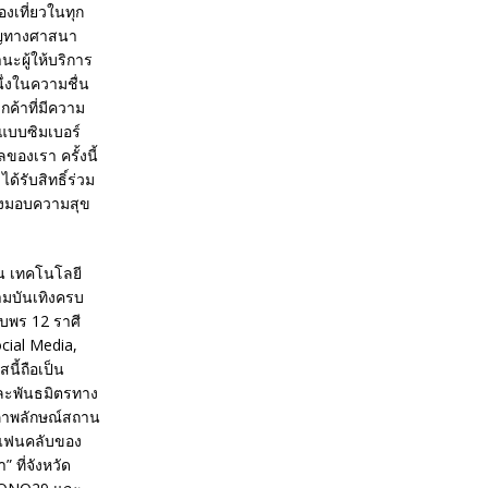
องเที่ยวในทุก
คัญทางศาสนา
ะผู้ให้บริการ
ึ่งในความชื่น
กค้าที่มีความ
แบบซิมเบอร์
องเรา ครั้งนี้
ด้รับสิทธิ์ร่วม
ะส่งมอบความสุข
มโน เทคโนโลยี
วามบันเทิงครบ
ับพร 12 ราศี
cial Media,
ี้ถือเป็น
 และพันธมิตรทาง
ิมภาพลักษณ์สถาน
ึงแฟนคลับของ
 ที่จังหวัด