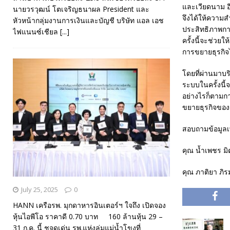
และเวียดนาม อี
นายวรวุฒน์ โตเจริญธนาผล President และ
จึงได้ให้ความ
หัวหน้ากลุ่มงานการเงินและบัญชี บริษัท แอล เอช
ประสิทธิภาพก
ไฟแนนซ์เชียล
[...]
ครั้งนี้จะช่วย
การขยายธุรกิจ
โดยที่ผ่านมาบ
ระบบในครั้งนี
อย่างไรก็ตามก
ขยายธุรกิจของ 
สอบถามข้อมูลเพ
คุณ น้ำเพชร ม
คุณ ภาติยา ภิร
July 25, 2025
0
HANN เครือรพ. มุกดาหารอินเตอร์ฯ ใจถึง เปิดจอง
หุ้นไอพีโอ ราคาดี 0.70 บาท 160 ล้านหุ้น 29 –
31 ก.ค. นี้ ชูจุดเด่น รพ.แห่งลุ่มแม่น้ำโขงที่