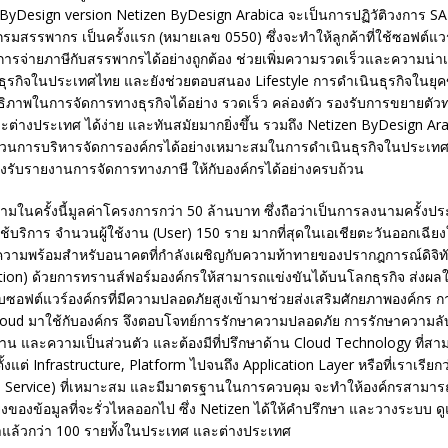
yDesign version Netizen ByDesign Arabica จะเป็นการปฏิวัติวงการ SAP 
มสรรพากร เป็นครั้งแรก (หมายเลข 0550) ซึ่งจะทำให้ลูกค้าที่ใช้ซอฟต์แวร
ารจ่ายภาษีกับสรรพากรได้อย่างถูกต้อง ช่วยเพิ่มความรวดเร็วและความน่าเช
ินธุรกิจในประเทศไทย และยังช่วยตอบสนอง Lifestyle การดำเนินธุรกิจในยุ
ธิภาพในการจัดการทางธุรกิจได้อย่าง รวดเร็ว คล่องตัว รองรับการขยายตัวท
ะต่างประเทศ ได้ง่าย และทันสมัยมากยิ่งขึ้น รวมถึง Netizen ByDesign A
นการบริหารจัดการองค์กรได้อย่างเหมาะสมในการดำเนินธุรกิจในประเทศ
องรับรายงานการจัดการทางภาษี ให้กับองค์กรได้อย่างครบถ้วน
ในครั้งนี้มูลค่าโครงการกว่า 50 ล้านบาท ซึ่งถือว่าเป็นการลงนามครั้งประ
้บริการ จำนวนผู้ใช้งาน (User) 150 ราย มากที่สุดในเอเชียตะวันออกเฉียงใต้
ความพร้อมสำหรับอนาคตที่กำลังเผชิญกับความท้าทายของปรากฎการณ์ดิจิทัล-
ption) ด้วยการทรานส์ฟอร์มองค์กรให้สามารถแข่งขันได้บนโลกธุรกิจ ส่งผลใ
ซอฟต์แวร์องค์กรที่มีความปลอดภัยสูงเข้ามาช่วยส่งเสริมศักยภาพองค์กร 
oud มาใช้กับองค์กร จึงตอบโจทย์การรักษาความปลอดภัย การรักษาความล
าน และความเป็นส่วนตัว และต้องมีที่ปรึกษาด้าน Cloud Technology ที่สา
้งแต่ Infrastructure, Platform ไปจนถึง Application Layer หรือที่เราเรียก
a Service) ที่เหมาะสม และมีมาตรฐานในการควบคุม จะทำให้องค์กรสามารถป
่ยงของข้อมูลที่จะรั่วไหลออกไป ซึ่ง Netizen ได้ให้คำปรึกษา และวางระบบ ดูแ
าแล้วกว่า 100 รายทั้งในประเทศ และต่างประเทศ