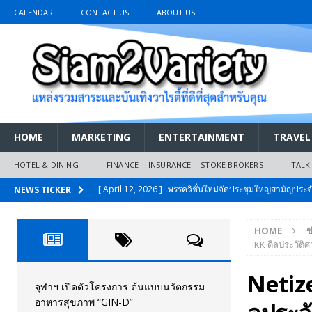
CALENDAR
CONTACT US
ABOUT US
HOME
MARKETING
ENTERTAINMENT
TRAVEL
HOTEL & DINING
FINANCE | INSURANCE | STOKE BROKERS
TALK
[ April 12, 2026 ]
พรรควิชั่นใหม่จัดประชุมใหญ่สามัญปร
NEWS TICKER
และหนี้สินของประชาชนการเงินไร้ดอกเบี้ย
PR NEWS
HOME
ข
[ March 26, 2026 ]
เริ่มแล้วงานมหกรรมยานยนต์ The 47th
KK ดีลประวัติ
เมย.2569
AUTO NEWS
Netiz
[ February 10, 2026 ]
นครปฐมส้มไม่แผ่ว แต่บ้านใหญ่ผนึกกำ
จุฬาฯ เปิดตัวโครงการ ต้นแบบนวัตกรรม
อาหารสุขภาพ “GIN-D”
วันที่สายอนุรักษ์นิยมเลิกรบกันเอง
PR NEWS