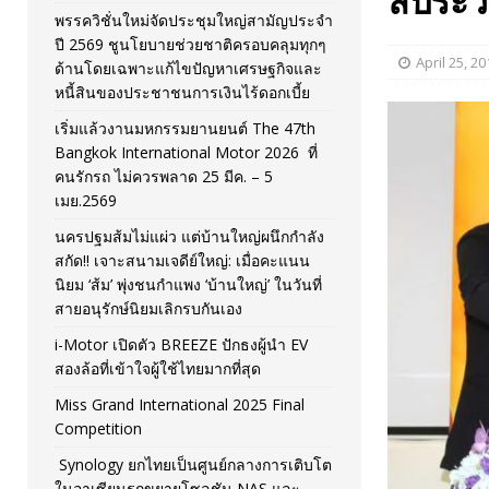
ลประวั
พรรควิชั่นใหม่จัดประชุมใหญ่สามัญประจำ
[ November 26, 2025 ]
i-Motor เปิดตัว BREEZE ปักธงผู้นำ
ปี 2569 ชูนโยบายช่วยชาติครอบคลุมทุกๆ
April 25, 20
ด้านโดยเฉพาะแก้ไขปัญหาเศรษฐกิจและ
[ April 30, 2026 ]
จุฬาฯ เปิดตัวโครงการ ต้นแบบนวัตกรร
หนี้สินของประชาชนการเงินไร้ดอกเบี้ย
เริ่มแล้วงานมหกรรมยานยนต์ The 47th
Bangkok International Motor 2026 ที่
คนรักรถ ไม่ควรพลาด 25 มีค. – 5
เมย.2569
นครปฐมส้มไม่แผ่ว แต่บ้านใหญ่ผนึกกำลัง
สกัด!! เจาะสนามเจดีย์ใหญ่: เมื่อคะแนน
นิยม ‘ส้ม’ พุ่งชนกำแพง ‘บ้านใหญ่’ ในวันที่
สายอนุรักษ์นิยมเลิกรบกันเอง
i-Motor เปิดตัว BREEZE ปักธงผู้นำ EV
สองล้อที่เข้าใจผู้ใช้ไทยมากที่สุด
Miss Grand International 2025 Final
Competition
Synology ยกไทยเป็นศูนย์กลางการเติบโต
ในอาเซียนรุกขยายโซลูชัน NAS และ