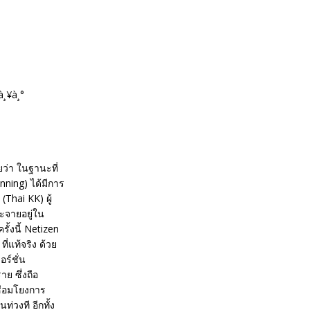
ยว่า ในฐานะที่
ning) ได้มีการ
Thai KK) ผู้
จายอยู่ใน
้งนี้ Netizen
่แท้จริง ด้วย
ร์ชั่น
ย ซึ่งถือ
ื่อมโยงการ
่วงที อีกทั้ง