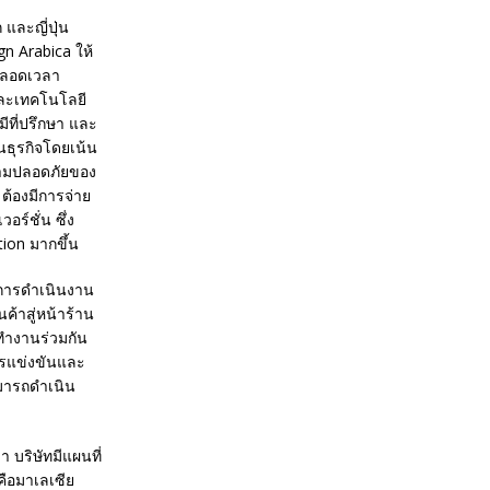
และญี่ปุ่น
n Arabica ให้
งตลอดเวลา
 และเทคโนโลยี
ีที่ปรึกษา และ
นธุรกิจโดยเน้น
วามปลอดภัยของ
ต้องมีการจ่าย
ร์ชั่น ซึ่ง
ion มากขึ้น
ห้การดำเนินงาน
ค้าสู่หน้าร้าน
ทำงานร่วมกัน
การแข่งขันและ
ามารถดำเนิน
า บริษัทมีแผนที่
คือมาเลเซีย