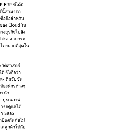
ERP ที่ได้มี
์นี้สามารถ
ื่อถือสำหรับ
คของ Cloud ใน
างธุรกิจไปยัง
rabica สามารถ
ไทยมากที่สุดใน
วัติศาสตร์
 ซึ่งถือว่า
 ดิสรัปชั่น
ห้องค์กรต่างๆ
การนำ
ับ บูรณภาพ
มารถดูแลได้
ว่า SaaS
้องกันภัยไม่
ลลูกค้าให้กับ