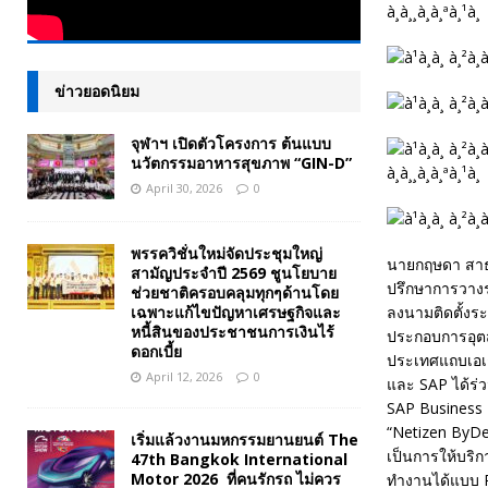
ข่าวยอดนิยม
จุฬาฯ เปิดตัวโครงการ ต้นแบบ
นวัตกรรมอาหารสุขภาพ “GIN-D”
April 30, 2026
0
พรรควิชั่นใหม่จัดประชุมใหญ่
นายกฤษดา สาธุก
สามัญประจำปี 2569 ชูนโยบาย
ปรึกษาการวางร
ช่วยชาติครอบคลุมทุกๆด้านโดย
เฉพาะแก้ไขปัญหาเศรษฐกิจและ
ลงนามติดตั้งระ
หนี้สินของประชาชนการเงินไร้
ประกอบการอุต
ดอกเบี้ย
ประเทศแถบเอเชี
April 12, 2026
0
และ SAP ได้ร่ว
SAP Business 
“Netizen ByDes
เริ่มแล้วงานมหกรรมยานยนต์ The
เป็นการให้บริ
47th Bangkok International
Motor 2026 ที่คนรักรถ ไม่ควร
ทำงานได้แบบ Re