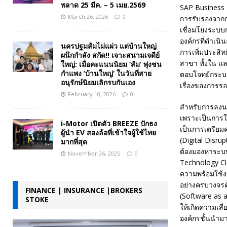
พลาด 25 มีค. – 5 เมย.2569
SAP Business B
March 26, 2026
0
การรับรองจากกร
เชื่อมโยงระบบก
องค์กรที่ดำเน
นครปฐมส้มไม่แผ่ว แต่บ้านใหญ่
การเพิ่มประสิท
ผนึกกำลัง สกัด!! เจาะสนามเจดีย์
สาขา ทั้งใน แล
ใหญ่: เมื่อคะแนนนิยม ‘ส้ม’ พุ่งชน
กำแพง ‘บ้านใหญ่’ ในวันที่สาย
ตอบโจทย์กระบว
อนุรักษ์นิยมเลิกรบกันเอง
เรื่องของการร
February 10, 2026
0
สำหรับการลงนาม
เพราะเป็นการใช
i-Motor เปิดตัว BREEZE ปักธง
เป็นการเตรียม
ผู้นำ EV สองล้อที่เข้าใจผู้ใช้ไทย
(Digital Disru
มากที่สุด
ต้องมองหาระบบ
November 26, 2025
0
Technology Cl
ความพร้อมใช้ง
อย่างครบวงจรตั
FINANCE | INSURANCE |BROKERS
(Software as 
STOKE
ให้เกิดความเสี
องค์กรชั้นนำม