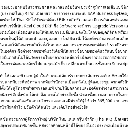
ติ รองประธานบริหารฝ่ายขาย และกลยุทธ์บริษัท ประจำภูมิภาคเอเชียแปซิฟิก 
 พี (ประเทศไทย) จำกัด เปิดเผยว่า การวางระบบระบบ SAP Business ByDesig
ี้จะช่วยให้ Thai KK ได้รับซอฟต์แวร์ที่มีประสิทธิภาพและมีการอัพเดทตัวเอ
อฟต์แวร์ที่เป็น Real Cloud ERP ซึ่ง Software จะมีการ Upgrade Version
ต่อเนื่อง เพื่อตอบสนองให้ทันกับการเปลี่ยนแปลงในโลกของยุคดิจิทัล พร้อมม
ยตรงเป็นผู้ให้คำแนะนำและดูแลอย่างใกล้ชิด เพื่อให้องค์กรสามารถขับเคลื่อ
รกิจ และให้เกิดความมั่นใจทั้งในส่วนของมาตรฐานของซอฟต์แวร์ รวมถึงค
ในองค์กร ซึ่งต่างจากซอฟท์แวร์เดิมที่เป็นการซื้อขายซอฟต์แวร์แบบซื้อขาด 
ายปีแต่กลับไม่ได้นวัตกรรมใหม่ๆจากซอฟต์แวร์ เนื่องจากต้องรอการอัพเกรดเวอ
สในการพัฒนาองค์กรไปตามยุคสมัย ก็จะเปลี่ยนมาเป็นการซื้อแบบ Subscript
ึงทำให้ เอสเอพี กลายผู้นำในด้านซอฟต์แวร์ระบบการจัดการองค์กร ที่ช่วยใ
ขนาดมีประสิทธิภาพ จากทีมสำนักงานเบื้องหลังไปสู่ห้องประชุม จากคลังสิน
์ตั้งโต๊ะสู่โทรศัพท์พกพา เอสเอพี ช่วยให้บุคลากรและองค์กรทำงานสามารถ
ิทธิภาพ อีกทั้งช่วยให้เข้าถึงตลาดได้อย่างลึกซึ้ง นำมาซึ่งความสามารถใน
ตลาด แอพลิเคชั่นและบริการของเอสเอพีช่วยให้ผู้ใช้กว่า 365,000 ราย ส
หน้ามีผลกำไร ปรับตัวได้ฉับไว และเติบโตอย่างยั่งยืน
ลชัย กรรมการผู้จัดการใหญ่ บริษัท ไทย เคเค กรุ๊ป จำกัด (Thai KK) เปิดเผยว่
สู่ต่างประเทศมากขึ้น หลังจากที่ก่อนหน้านี้ได้ขยายไปยังประเทศเพื่อนบ้าน