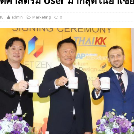
ติศาสตร์มี User มากสุดในอาเซี
 EV สองล้อที่เข้าใจผู้ใช้ไทยมากที่สุด
AUTO NEWS
18
admin
Marketing
0
มอาหารสุขภาพ “GIN-D”
EVENT SOCIAL LIFE