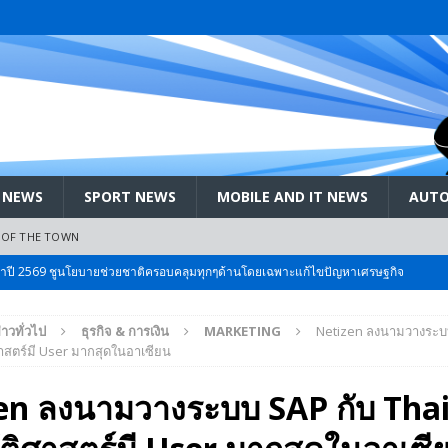
 NEWS
SPORT NEWS
MOBILE AND IT NEWS
AUTO
 OF THE TOWN
ะจำปี 2569 ชูนโยบายช่วยชาติครอบคลุมทุกๆด้านโดยเฉพาะแก้ไขปัญหาเศรษฐกิจ
่าวทั่วไป
ธุรกิจ & การเงิน
MARKETING
Netizen ลงนามวางระบบ
 Bangkok International Motor 2026 ที่คนรักรถ ไม่ควรพลาด 25 มีค. – 5
ศาสตร์มี User มากสุดในอาเซียน
en ลงนามวางระบบ SAP กับ Thai
ลัง สกัด!! เจาะสนามเจดีย์ใหญ่: เมื่อคะแนนนิยม ‘ส้ม’ พุ่งชนกำแพง ‘บ้านใหญ่’ ใน