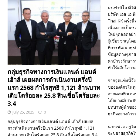
มร.ฟาบิโอ ตีวิ
บริษัท เอส เอ
Thai KK ครั้งน
เนื่องจากเป็นซ
ใหม่ๆตลอดอย่าง
ผู้เชี่ยวชาญโด
ที่การพัฒนาธุ
ข้อมูลต่างๆภาย
ค่าบำรุงรักษาร
ทำให้เสียโอกา
กลุ่มธุรกิจทางการเงินแลนด์ แอนด์
เฮ้าส์ เผยผลการดำเนินงานครึ่งปี
จากจุดแข็งนี้จ
แรก 2568 กำไรสุทธิ 1,121 ล้านบาท
ขององค์กรในทุก
จากคอมพิวเตอร
เติบโตร้อยละ 25.8 สินเชื่อโตร้อยละ
ได้อย่างมีประส
3.4
บทบาทผู้นำของ
July 25, 2025
0
ธุรกิจอย่างก้าว
กลุ่มธุรกิจทางการเงินแลนด์ แอนด์ เฮ้าส์ เผยผล
นายเชวง อยู่วิม
การดำเนินงานครึ่งปีแรก 2568 กำไรสุทธิ 1,121
จะขยายธุรกิจไป
ล้านบาท เติบโตร้อยละ 25.8 สินเชื่อโตร้อยละ 3.4