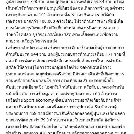
ภูมิภาคต่างๆ 728 ราย และ ผู้ประสานงานคลัสเตอร์ 84 ราย พร้อม
เดินหน้าจัดกิจกรรมสนับสนุนที่เกี่ยวข้อง จนเกิดการสร้างมูลค่าทาง
เศรษฐกิจภาพรวม 101 ล้านบาท ทั้งสร้างอาชีพและรายได้กับ
เกษตรกร มากกว่า 100,000 ครัวเรือน ไม่ว่าด้านการเพาะพันธุ์เพื่อ
การส่งออก ธุรกิจของที่ระลึกเกี่ยวกับปลากัด ธุรกิจอาหารและยา
รักษาโรคปลา ธุรกิจอุปกรณ์และวัสดุเพาะเลี้ยงตกแต่งเพื่อความ
สวยงาม หรือธุรกิจการขนส่ง ​
​เครือข่ายสับปะรดและเครือข่ายกระเทียม ซึ่งแบ่งเป็นผู้ประกอบการ
ด้านสับปะรด 644 ราย และผู้ประกอบการด้านกระเทียม 171 ราย ที่
สสว.มีการพัฒนาศักยภาพเชิงลึก อบรมเพิ่มศักยภาพในการดำเนิน
ธุรกิจ ให้ความรู้ในการรวมกลุ่มเครือข่าย จัดทำแผนเพื่อวาง
ยุทธศาสตร์และกลยุทธ์ของเครือข่าย มีตัวอย่างสินค้าที่เกิดจากการ
รวมเครือข่ายอันน่าสนใจ อาทิ กระเทียมผง สับปะรดอบน้ำผึ้ง
สับปะรดแช่เยือกแข็ง ไอศกรีมไวน์สับปะรด หรือสับปะรดผงสำหรับ
หมักเนื้อ เกิดการสร้างมูลค่าทางเศรษฐกิจมากกว่า 65 ล้านบาท
​เครือข่าย Sport economy ซึ่งเป็นการรวมธุรกิจเกี่ยวกับด้านกีฬา
และธุรกิจสนับสนุนอย่างเครื่องแต่งกาย อุปกรณ์เสริม จำนวนผู้
ประกอบการ 458 ราย มีการนำสินค้าออกตลาดญี่ปุ่น และเกิดมูลค่า
จากการพัฒนากว่า 79.8 ล้านบาท และในขณะเดียวกัน ยังมีการ
เจาะจงไปที่คลัสเตอร์มวยไทย เอกลักษณ์หลักของประเทศ รวมเครือ
ข่ายผู้ประกอบการ 420 ราย จัดอบรมหลักสูตรการตลาดต่างประเทศ