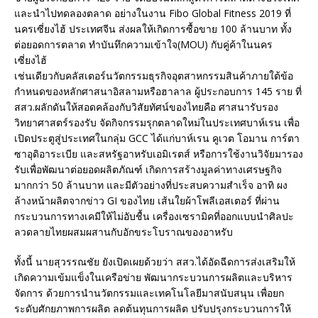
และนำไปทดลองตลาด อย่างในงาน Fibo Global Fitness 2019 ที่
นครเซี่ยงไฮ้ ประเทศจีน ส่งผลให้เกิดการซื้อขาย 100 ล้านบาท ทั้ง
ต่อยอดการตลาด ทำบันทึกความเข้าใจ(MOU) กับคู่ค้าในนคร
เซี่ยงไฮ้
​เช่นเดียวกับคลัสเตอร์นวัตกรรมธุรกิจอุตสาหกรรมสินค้าภายใต้ข้อ
กำหนดของหลักศาสนาอิสลามหรือฮาลาล ผู้ประกอบการ 145 ราย ที่
สสว.ผลักดันให้สอดคล้องกับวิสัยทัศน์ของไทยคือ ศาสนารับรอง
วิทยาศาสตร์รองรับ จัดกิจกรรมรุกตลาดใหม่ในประเทศบาห์เรน เพื่อ
เปิดประตูสู่ประเทศในกลุ่ม GCC ได้แก่บาห์เรน คูเวต โอมาน การ์ตา
ซาอุดิอาระเบีย และสหรัฐอาหรับเอมิเรตส์ หรือการใช้งานวิจัยมารอง
รับเพื่อพัฒนาต่อยอดผลิตภัณฑ์ เกิดการสร้างมูลค่าทางเศรษฐกิจ
มากกว่า 50 ล้านบาท และมีตัวอย่างที่ประสบความสำเร็จ อาทิ ผง
ล้างหน้าผลิตจากข่าว GI ของไทย เส้นใยผ้าโพลีเอสเตอร์ ที่ผ่าน
กระบวนการทางเคมีให้ไม่อับชื้น เครื่องเซรามิคที่ออกแบบนำศิลปะ
ลวดลายไทยผสมผสานกับอักขระโบราณของอาหรับ
​ทั้งนี้ นายสุวรรณชัย ยังเปิดเผยด้วยว่า สสว.ได้อัดฉีดการส่งเสริมให้
เกิดความเข้มแข็งในเครือข่าย พัฒนากระบวนการผลิตและบริหาร
จัดการ ด้วยการนำนวัตกรรมและเทคโนโลยีมาสนับสนุน เพื่อยก
ระดับศักยภาพการผลิต ลดต้นทุนการผลิต ปรับปรุงกระบวนการให้