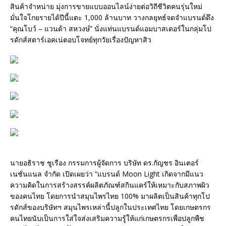
สินค้าจำหน่าย มุ่งการขายแบบออนไลน์ง่ายต่อวิถีชีวิตคนรุ่นใหม่
มั่นใจโกยรายได้ปีนี้แตะ 1,000 ล้านบาท วางกลยุทธ์จดจำแบรนด์ดึง
“คุณโบว์ – แวนด้า สหวงษ์” นั่งแท่นแบรนด์แอมบาสเดอร์ในกลุ่มโป
รดักส์สตาร์เอคเน่ตอบโจทย์ทุกวัยเรื่องปัญหาสิว
นายอธิราช ชูเรือง กรรมการผู้จัดการ บริษัท ดร.กัญชร อินเตอร์
เนชั่นแนล จำกัด เปิดเผยว่า “แบรนด์ Moon Light เกิดจากมีแนว
ความคิดในการสร้างสรรค์ผลิตภัณฑ์สกินแคร์ให้เหมาะกับสภาพผิว
ของคนไทย โดยการนำสมุนไพรไทย 100% มาผลิตเป็นสินค้าทุกโป
รดักส์ของบริษัทฯ สมุนไพรเหล่านี้ปลูกในประเทศไทย โดยเกษตรกร
คนไทยนับเป็นการใส่ใจส่งเสริมความรู้ให้แก่เกษตรกรเพื่อปลูกพืช