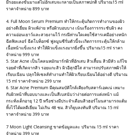
มีรอยแดงขั้นมาแต่ไม่อักเสบจะกลายเป็นสภาพปกติ ปริมาณ15 ml
ราคาจำหน่าย 899 บาท
4. Full Moon Serum Premium ทำให้กระตุ้นกิดการทำงานของผิว
อย่างดีเยี่ยม ผิวแพ้ง่าย หรือผิวบอบบาง เน้นเรื่องการกระชับผิว คง
ความอ่อนเยาว์และสวยงามไว้ กรณีท่านใดเคยใช้สารเคมีอย่างหนัก
ฉีดฟิลเลอร์ ฉีดโบท็อกซ์ ฟูลมูนซีรั่มตัวนี้จะเกิดการกระตุ้นให้กล้าม
เนื้อหน้าแข็งแรง ทำให้ผิวแข็งแรงมากยิ่งขึ้น ปริมาณ15 ml ราคา
จำหน่าย 999 บาท
5. Star Acne เป็นโคลนหมักมาร์กผิวที่อักเสบ สิวเสี้ยน สิวมีหัว แก้ไข
รอยดำที่เกิดจากสิว รอยแกะสิว ผิวอีสุกอีใส สามารถปรับสภาพผิวให้
เรียบเนียน ปลุกให้เซลส์ทำงานทำให้ผิวเรียบเนียนได้อย่างดี ปริมาณ
15 ml ราคาจำหน่าย 299 บาท
6. Star Acne Premium มีคุณสมบัติใกล้เคียงกับสตาร์เอคเน่ เหมาะ
กับผิวหน้าที่บอบบางและเป็นสีเบสนับว่าง่ายต่อการแต่งหน้า แม้
กระทั่งเด็กอายุ 12 ปี หรือช่วงมีประจำเดือนสิวฮอร์โมนสามารถแต้ม
ทิ้งไว้ได้ผลดีเยี่ยม ไม่เกิน 48 ชม. สิวก็ยุบลงทันที ปริมาณ 15 ml
ราคาจำหน่าย 399 บาท
7 Moon Light Cleansing ขาดข้อมูลและ ปริมาณ 15 ml ราคา
จำหน่าย 399 บาท