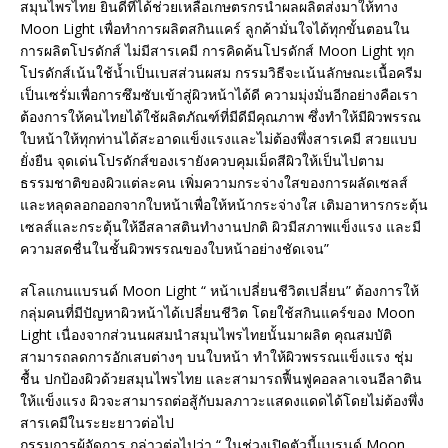
สมุนไพรไทย ยินดีที่ได้ช่วยเหลือเกษตรกรนำผลผลิตส่งมาให้ทาง
Moon Light เพื่อทำการผลิตสกินแคร์ ลูกค้ามั่นใจได้ทุกขั้นตอนใน
การผลิตโปรดักส์ ไม่มีสารเคมี การคิดค้นโปรดักส์ Moon Light ทุก
โปรดักส์เน้นใช้น้ำเป็นเบสส่วนผสม กรรมวิธีจะเน้นลักษณะเนื้อครีม
เป็นเซรั่มเพื่อการซึมซับเข้าสู่ผิวหน้าได้ดี ความมุ่งมั่นอีกอย่างคือเรา
ต้องการให้คนไทยได้ใช้ผลิตภัณฑ์ที่มีดีมีคุณภาพ ซึ่งทำให้มีผิวพรรณ
ใบหน้าให้ทุกท่านได้สะอาดแข็งแรงและไม่ต้องพึ่งสารเคมี สวยแบบ
ยั่งยืน จุดเด่นโปรดักส์ของเรายังควบคุมเม็ดสีผิวให้เป็นไปตาม
ธรรมชาติของผิวแต่ละคน เพิ่มความกระจ่างใสของการผลัดเซลส์
และหลุดลอกออกจากใบหน้าเพื่อให้หน้ากระจ่างใส เติมอาหารกระตุ้น
เซลส์และกระตุ้นให้อีสลาสตินทำงานปกติ ผิวมีสภาพแข็งแรง และมี
ความสดชื่นในชั้นผิวพรรณของใบหน้าอย่างชัดเจน”
สโลแกนแบรนด์ Moon Light “ หน้าเปลี่ยนชีวิตเปลี่ยน” ต้องการให้
กลุ่มคนที่มีปัญหาผิวหน้าได้เปลี่ยนชีวิต โดยใช้สกินแคร์ของ Moon
Light เนื่องจากส่วนนผสมนำสมุนไพรไทยนั้นมาผลิต คุณสมบัติ
สามารถลดการอักเสบต่างๆ บนใบหน้า ทำให้ผิวพรรณแข็งแรง ชุ่ม
ชื้น ปกป้องผิวด้วยสมุนไพรไทย และสามารถฟื้นฟูคอลลาเจนอีลาติน
ให้แข็งแรง ผิวจะสามารถต่อสู้กับมลภาวะแสดงแดดได้โดยไม่ต้องพึ่ง
สารเคมีในระยะยาวต่อไป
กรรมการผู้จัดการ กล่าวต่อไปว่า “ ในช่วงเปิดตัวนี้แบรนด์ Moon