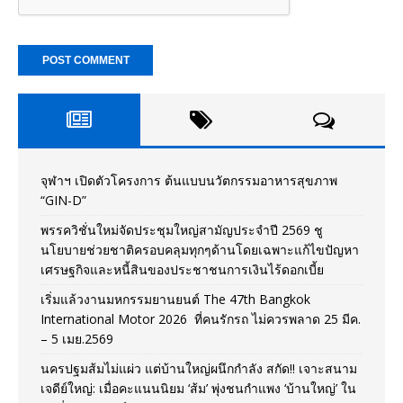
จุฬาฯ เปิดตัวโครงการ ต้นแบบนวัตกรรมอาหารสุขภาพ
“GIN-D”
พรรควิชั่นใหม่จัดประชุมใหญ่สามัญประจำปี 2569 ชู
นโยบายช่วยชาติครอบคลุมทุกๆด้านโดยเฉพาะแก้ไขปัญหา
เศรษฐกิจและหนี้สินของประชาชนการเงินไร้ดอกเบี้ย
เริ่มแล้วงานมหกรรมยานยนต์ The 47th Bangkok
International Motor 2026 ที่คนรักรถ ไม่ควรพลาด 25 มีค.
– 5 เมย.2569
นครปฐมส้มไม่แผ่ว แต่บ้านใหญ่ผนึกกำลัง สกัด!! เจาะสนาม
เจดีย์ใหญ่: เมื่อคะแนนนิยม ‘ส้ม’ พุ่งชนกำแพง ‘บ้านใหญ่’ ใน