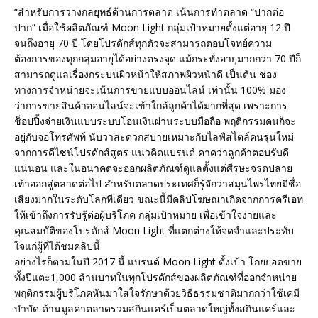
“สำหรับการวางกลยุทธ์ด้านการตลาด เน้นการทำตลาด “ปากต่อ
ปาก” เมื่อใช้ผลิตภัณฑ์ Moon Light กลุ่มเป้าหมายตั้งแต่อายุ 12 ปี
จนถึงอายุ 70 ปี โดยโปรดักส์ทุกตัวจะสามารถตอบโจทย์ความ
ต้องการของทุกกลุ่มอายุได้อย่างตรงจุด แม้กระทั่งอายุมากกว่า 70 ปีก็
สามารถดูแลเรื่องกระบนผิวหน้าให้สภาพผิวหน้าดี เป็นต้น ช่อง
ทางการจำหน่ายจะเน้นการขายแบบออนไลน์ เท่านั้น 100% มอง
ว่าการขายสินค้าออนไลน์จะเข้าใกล้ลูกค้าได้มากที่สุด เพราะการ
ช็อปปิ้งจ่ายเงินแบบระบบโอนเงินผ่านระบบมือถือ พฤติกรรมคนก็จะ
อยู่กับจอโทรศัพท์ นับวาสะดวกสบายเหมาะกับไลฟ์สไตล์คนรุ่นใหม่
จากการดีไซน์โปรดักส์สูตร แนวคิดแบรนด์ คาดว่าลูกค้าตอบรับดี
แน่นอน และในอนาคตจะออกผลิตภัณฑ์ดูแลตั้งแต่ศีรษะจรดปลาย
เท้าออกสู่ตลาดต่อไป สำหรับตลาดประเทศก็รู้จักว่าสมุนไพรไทยมีชื่อ
เสียงมากในระดับโลกทีเดียว ขณะนี้มีคลิปโฆษณาเกิดจากการครีเอท
ให้เข้าถึงการรับรู้ต่อผู้บริโภค กลุ่มเป้าหมาย เพื่อเข้าใจง่ายและ
คุณสมบัติของโปรดักส์ Moon Light ที่แตกต่างให้จดจำและประทับ
ใจแก่ผู้ที่ได้ชมคลิปนี้
อย่างไรก็ตามในปี 2017 นี้ แบรนด์ Moon Light ตั้งเป้า โกยยอดขาย
ทั้งปีแตะ1,000 ล้านบาทในทุกโปรดักส์ของผลิตภัณฑ์ที่ออกจำหน่าย
พฤติกรรมผู้บริโภคหันมาใส่ใจรักษาด้วยวิธีธรรมชาติมากกว่าใช้เคมี
บำบัด ด้านมูลค่าตลาดรวมสกินแคร์เป็นตลาดใหญ่ทั้งสกินแคร์และ