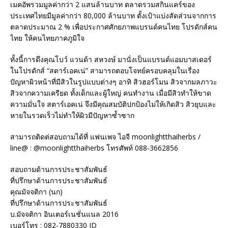
เมคอัพรวมมูลค่ากว่า 2 แสนล้านบาท ตลาดรวมสกินแคร์ของ
ประเทศไทยมีมูลค่ากว่า 80,000 ล้านบาท ตั้งเป้าแบ่งสัดส่วนจากการ
ตลาดประมาณ 2 % เพื่อประกาศศักยภาพแบรนด์คนไทย โปรดักส์คน
ไทย ให้คนไทยภาคภูมิใจ
ทั้งนี้การดึงคุณโบว์ แวนด้า สหวงษ์ มานั่งเป็นแบรนด์แอมบาสเดอร์
ในโปรดักส์ “สตาร์เอคเน่” สามารถตอบโจทย์ครอบคลุมในเรื่อง
ปัญหาผิวหน้าที่มีสิวในรูปแบบต่างๆ อาทิ สิวฮอร์โมน สิวจากมลภาวะ
สิวจากความเครียด ทั้งเด็กและผู้ใหญ่ คนทำงาน เมื่อมีสิวทำให้ขาด
ความมั่นใจ สตาร์เอคเน่ จึงมีคุณสมบัติปกป้องไม่ให้เกิดสิว สิวยุบและ
หายในรวดเร็วไม่ทำให้ผิวมีปัญหาซ้ำซาก
สามารถติดต่สอบถามได้ที่ แฟนเพจ ไอจี moonlightthaiherbs /
line@ : @moonlightthaiherbs โทรศัพท์ 088-3662856
สอบถามด้านการประชาสัมพันธ์
ที่ปรึกษาด้านการประชาสัมพันธ์
คุณมัจจติกา (นก)
ที่ปรึกษาด้านการประชาสัมพันธ์
บ.มัจจติกา อินเตอร์เนชั่นแนล 2016
เบอร์โทร : 082-7880330 ID