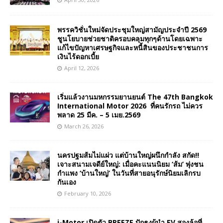
พรรควิชั่นใหม่จัดประชุมใหญ่สามัญประจำปี 2569
ชูนโยบายช่วยชาติครอบคลุมทุกๆด้านโดยเฉพาะ
แก้ไขปัญหาเศรษฐกิจและหนี้สินของประชาชนการ
เงินไร้ดอกเบี้ย
April 12, 2026
เริ่มแล้วงานมหกรรมยานยนต์ The 47th Bangkok
International Motor 2026 ที่คนรักรถ ไม่ควร
พลาด 25 มีค. – 5 เมย.2569
March 26, 2026
นครปฐมส้มไม่แผ่ว แต่บ้านใหญ่ผนึกกำลัง สกัด!!
เจาะสนามเจดีย์ใหญ่: เมื่อคะแนนนิยม ‘ส้ม’ พุ่งชน
กำแพง ‘บ้านใหญ่’ ในวันที่สายอนุรักษ์นิยมเลิกรบ
กันเอง
February 10, 2026
i-Motor เปิดตัว BREEZE ปักธงผู้นำ EV สองล้อที่