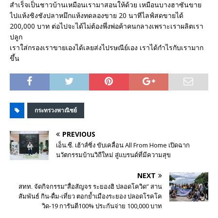
สำเร็จเป็นชาวบ้านเหมือนเรามาสอนให้ด้วย เหมือนบางฮาซันขาย
ไปแห้งชิงชังปลาหมึกแห้งทดลองขาย 20 นาทีไลฟ์สดขายได้
200,000 บาท ต่อไปจะได้ไม่ต้องพึ่งพ่อค้าคนกลางเพราะเราผลิตเรา
ปลูก
เราใส่กรองเราขายเองได้เลยส่งไปรษณีย์เอง เราได้กำไรกับเรามาก
ขึ้น
กระทรวงพาณิชย์
PREVIOUS
เอ็น.ซี. เฮ้าส์ซิ่ง ขับเคลื่อน All From Home เปิดฉาก
นวัตกรรมบ้านวิถีใหม่ สู่แบรนด์ที่มีความสุข
NEXT
สทท. จัดกิจกรรม”สื่อสัญจร ระยองฮิ ปลอดโควิด” สาน
สัมพันธ์ กิน-ดื่ม-เที่ยว ตอกย้ำเมืองระยอง ปลอดโรคโค
วิด-19 การันตี100% ประกันจ่าย 100,000 บาท