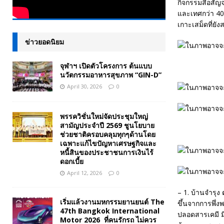
กิจกรรมสื่อสัญจ
และเทศกว่า 40 ค
เกาะเสม็ดที่ยั
ข่าวยอดนิยม
จุฬาฯ เปิดตัวโครงการ ต้นแบบ
นวัตกรรมอาหารสุขภาพ “GIN-D”
April 30, 2026
0
พรรควิชั่นใหม่จัดประชุมใหญ่
สามัญประจำปี 2569 ชูนโยบาย
ช่วยชาติครอบคลุมทุกๆด้านโดย
เฉพาะแก้ไขปัญหาเศรษฐกิจและ
หนี้สินของประชาชนการเงินไร้
ดอกเบี้ย
April 12, 2026
0
– 1. บ้านจำรุง 
เริ่มแล้วงานมหกรรมยานยนต์ The
ขึ้นจากการพึ่
47th Bangkok International
ปลอดสารเคมี ม
Motor 2026 ที่คนรักรถ ไม่ควร