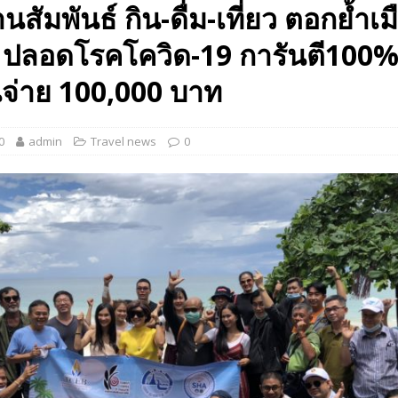
นสัมพันธ์ กิน-ดื่ม-เที่ยว ตอกย้ำเม
 EV สองล้อที่เข้าใจผู้ใช้ไทยมากที่สุด
AUTO NEWS
 ปลอดโรคโควิด-19 การันตี100
มอาหารสุขภาพ “GIN-D”
EVENT SOCIAL LIFE
นจ่าย 100,000 บาท
0
admin
Travel news
0