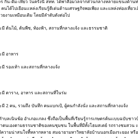
ร กิน-ดื่ม-เที่ยว ในครั้งนี้ สทท. ได้พาสื่อมวลจากส่วนกลางหลายแขนงด้านท่อ
นได้ไปเยือนเเหล่งเรียนรู้ดีเด่นด้านเศรษฐกิจพอเพียง และแหล่งท่องเที่ยวเลื
งสวยงามเหมือนเดิม โดยมีลำดับดังต่อไป
ตำบลเนินฆ้อ อำเภอเเกลง ซึ่งถือเป็นพื้นที่เรียนรู้การเกษตรต้นเเบบฉบับชาวบ้า
งพาตนเองตามธรรมชาติของคนชุมชน ในพื้นที่มีทั้งโฮมสเตย์ รถรางชมสวน 
ีความน่าสนใจที้หลากหลาย สมฉายามหาวิทยาลัยบ้านนอกเมืองระยอง หรือ