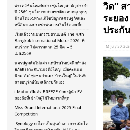
วิด” สา
พรรควิชั่นใหม่จัดประชุมใหญ่สามัญประจำ
[ November 26, 2025 ]
i-Motor เปิดตัว BREEZE ปักธงผู้นำ
ปี 2569 ชูนโยบายช่วยชาติครอบคลุมทุกๆ
ระยอง
ด้านโดยเฉพาะแก้ไขปัญหาเศรษฐกิจและ
[ April 30, 2026 ]
จุฬาฯ เปิดตัวโครงการ ต้นแบบนวัตกรร
หนี้สินของประชาชนการเงินไร้ดอกเบี้ย
ประกั
เริ่มแล้วงานมหกรรมยานยนต์ The 47th
Bangkok International Motor 2026 ที่
July 30, 202
คนรักรถ ไม่ควรพลาด 25 มีค. – 5
เมย.2569
นครปฐมส้มไม่แผ่ว แต่บ้านใหญ่ผนึกกำลัง
สกัด!! เจาะสนามเจดีย์ใหญ่: เมื่อคะแนน
นิยม ‘ส้ม’ พุ่งชนกำแพง ‘บ้านใหญ่’ ในวันที่
สายอนุรักษ์นิยมเลิกรบกันเอง
i-Motor เปิดตัว BREEZE ปักธงผู้นำ EV
สองล้อที่เข้าใจผู้ใช้ไทยมากที่สุด
Miss Grand International 2025 Final
Competition
Synology ยกไทยเป็นศูนย์กลางการเติบโต
ในอาเซียนรุกขยายโซลูชัน NAS และ