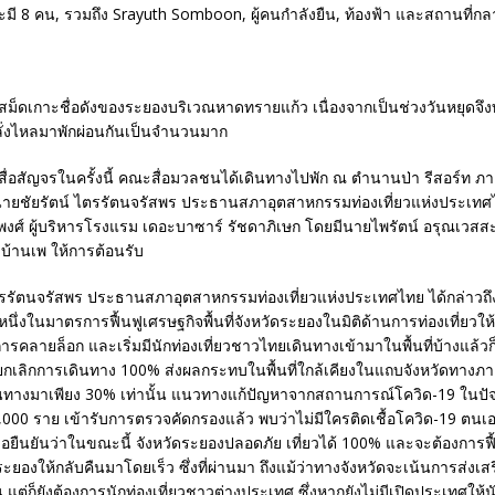
สม็ดเกาะชื่อดังของระยองบริเวณหาดทรายแก้ว เนื่องจากเป็นช่วงวันหยุดจึ
หลั่งไหลมาพักผ่อนกันเป็นจำนวนมาก
ื่อสัญจรในครั้งนี้ คณะสื่อมวลชนได้เดินทางไปพัก ณ ตำนานป่า รีสอร์ท ภ
ายชัยรัตน์ ไตรรัตนจรัสพร ประธานสภาอุตสาหกรรมท่องเที่ยวแห่งประเท
ิพงศ์ ผู้บริหารโรงแรม เดอะบาซาร์ รัชดาภิเษก โดยมีนายไพรัตน์ อรุณเวส
้านเพ ให้การต้อนรับ
ตรรัตนจรัสพร ประธานสภาอุตสาหกรรมท่องเที่ยวแห่งประเทศไทย ได้กล่าวถ
็นหนึ่งในมาตรการฟื้นฟูเศรษฐกิจพื้นที่จังหวัดระยองในมิติด้านการท่องเที่ยวใ
การคลายล็อก และเริ่มมีนักท่องเที่ยวชาวไทยเดินทางเข้ามาในพื้นที่บ้างแล้วก
ด้ยกเลิกการเดินทาง 100% ส่งผลกระทบในพื้นที่ใกล้เคียงในแถบจังหวัดทางภา
ดินทางมาเพียง 30% เท่านั้น แนวทางแก้ปัญหาจากสถานการณ์โควิด-19 ในปัจจุบัน
า 8,000 ราย เข้ารับการตรวจคัดกรองแล้ว พบว่าไม่มีใครติดเชื้อโควิด-19 ตน
อยืนยันว่าในขณะนี้ จังหวัดระยองปลอดภัย เที่ยวได้ 100% และจะต้องการฟื
ดระยองให้กลับคืนมาโดยเร็ว ซึ่งที่ผ่านมา ถึงแม้ว่าทางจังหวัดจะเน้นการส่งเ
 แต่ก็ยังต้องการนักท่องเที่ยวชาวต่างประเทศ ซึ่งหากยังไม่มีเปิดประเทศให้นั