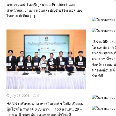
นายวรวุฒน์ โตเจริญธนาผล President และ
หัวหน้ากลุ่มงานการเงินและบัญชี บริษัท แอล เอช
ไฟแนนซ์เชียล
[...]
-3.ร่วมพิธีบว
ให้รอดพ้นจาก 
มหาชัยชุมพล ต
มหาราช ที่ช่วย
จังหวัดระยอง 
นายพงษ์อนันต์
ร่วมพิธี
July 25, 2025
0
HANN เครือรพ. มุกดาหารอินเตอร์ฯ ใจถึง เปิดจอง
หุ้นไอพีโอ ราคาดี 0.70 บาท 160 ล้านหุ้น 29 –
31 ก.ค. นี้ ชูจุดเด่น รพ.แห่งลุ่มแม่น้ำโขงที่