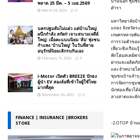
บ้านนอก ชุมชน
พลาด 25 มีค. – 5 เมย.2569
ตำรา
March 26, 2026
0
มหาวิทยาลัยบ้าน
แกลง จังหวัดร
นครปฐมส้มไม่แผ่ว แต่บ้านใหญ่
ผนึกกำลัง สกัด!! เจาะสนามเจดีย์
เกษตรหลายพันค
ใหญ่: เมื่อคะแนนนิยม ‘ส้ม’ พุ่งชน
การรวมตัวของกล
กำแพง ‘บ้านใหญ่’ ในวันที่สาย
เที่ยวเชิงเรีย
อนุรักษ์นิยมเลิกรบกันเอง
พักโฮมสเตย์พา
February 10, 2026
0
ฝากและผลิตภั
และจำหน่ายโดย
ชุมชนบ้านจำรุ
i-Motor เปิดตัว BREEZE ปักธง
ผู้นำ EV สองล้อที่เข้าใจผู้ใช้ไทย
การจัดการชุมชน
มากที่สุด
นักท่องเที่ยวได้
November 26, 2025
0
ลางสาดและผักปล
FINANCE | INSURANCE |BROKERS
-2.OTOP บ้านม
STOKE