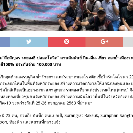
ม”สื่อสัญจร ระยองฮิ ปลอดโควิด” สานสัมพันธ์ กิน-ดื่ม-เที่ยว ตอกย้ำเมือ
นตี100% ประกันจ่าย 100,000 บาท
ิกฤตด้านเศรษฐกิจ ซ้ำร้ายการเเพร่ระบาดของโรคติดเชื้อไวรัสโคโรนา 2
ีกระลอกใหม่ในพื้นที่จังหวัดระยอง สร้างความวิตกกังวลให้เเก่นักลงทุนเเละ
ัดใกล้เคียงเป็นอย่างมาก สภาอุตหกรรมท่องเที่ยวแห่งประเทศไทย (สทท.) จึง
แหล่งท่องเที่ยวชุมชนจังหวัดระยอง สร้างความมั่นใจว่าพื้นที่ในจังหวัดยังคง
ควิด-19 ระหว่างวันที่ 25-26 กรกฎาคม 2563 ที่ผ่านมา