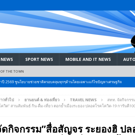
 NEWS
SPORT NEWS
MOBILE AND IT NEWS
AUTO
 OF THE TOWN
ะจำปี 2569 ชูนโยบายช่วยชาติครอบคลุมทุกๆด้านโดยเฉพาะแก้ไขปัญหาเศรษฐกิจ
่าวทั่วไป
ยานยนต์ & ท่องเที่ยว
TRAVEL NEWS
สทท. จัดกิจกรรม
 Bangkok International Motor 2026 ที่คนรักรถ ไม่ควรพลาด 25 มีค. – 5
ควิด” สานสัมพันธ์ กิน-ดื่ม-เที่ยว ตอกย้ำเมืองระยอง ปลอดโรคโควิด-19 การันตี1
ลัง สกัด!! เจาะสนามเจดีย์ใหญ่: เมื่อคะแนนนิยม ‘ส้ม’ พุ่งชนกำแพง ‘บ้านใหญ่’ ใน
ัดกิจกรรม”สื่อสัญจร ระยองฮิ ป