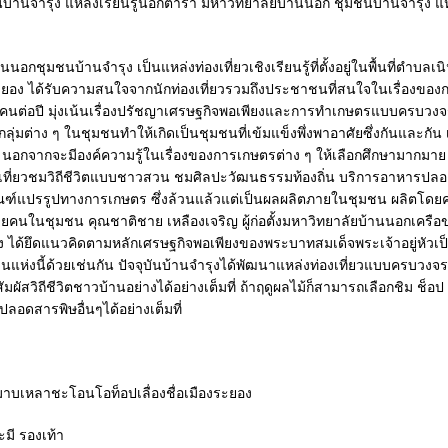
บ้านจำรุง แหล่งเรียนรู้นอกตำรา มหาวิทยาลัยบ้านนอก ชุมชนบ้านจำรุง แหล
นอกชุมชนบ้านจำรุง เป็นแหล่งท่องเที่ยวเชิงเรียนรู้ที่ตั้งอยู่ในพื้นที่ตำบลเ
ะยอง ได้รับความสนใจจากนักท่องเที่ยวรวมถึงประชาชนที่สนใจในเรื่องขอ
นต่อปี มุ่งเน้นเรื่องปรัชญาเศรษฐกิจพอเพียงและการทำเกษตรแบบครบวงจ
ุ่มต่าง ๆ ในชุมชนทำให้เกิดเป็นชุมชนที่เข้มแข็งพึ่งพาอาศัยซึ่งกันและกัน 
นรู้ นอกจากจะมีองค์ความรู้ในเรื่องของการเกษตรต่าง ๆ ให้เลือกศึกษามากมาย 
เที่ยวชมวิถีชีวิตแบบชาวสวน ชมศิลปะวัฒนธรรมท้องถิ่น บริการอาหารปล
ณฑ์แปรรูปทางการเกษตร ซึ่งล้วนแล้วแต่เป็นผลผลิตภายในชุมชน ผลิตโด
คนในชุมชน คุณชาติชาย เหลืองเจริญ ผู้ก่อตั้งมหาวิทยาลัยบ้านนอกเครือข
ง ได้ยึดแนวคิดตามหลักเศรษฐกิจพอเพียงของพระบาทสมเด็จพระเจ้าอยู่หัว
แห่งนี้ด้วยเช่นกัน ปัจจุบันบ้านจำรุงได้พัฒนาแหล่งท่องเที่ยวแบบครบวงจร
สัมผัสวิถีชีวิตชาวบ้านอย่างได้อย่างเต็มที่ ถ้าฤดูผลไม้ก็สามารถเลือกชิม ช็อป 
อดสารพิษอื่นๆได้อย่างเต็มที่
าบเหลาชะโอนโอท็อปเลื่องชื่อเมืองระยอง