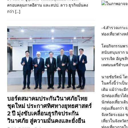
ครอบคลุมภาคอีสาน และสปป. ลาว ธุรกิจมั่นคง
กว่า
[...]
-4.สำรวจเกาะเ
ท่องเที่ยวต่าง
โดยกิจกรรมพาส
สนับสนุนจาก น
บรรเจิด อัญชล
เทศมนตรีตำบลบ
นายชัยรัตน์ ไ
ในครั้งนี้ว่าเป
เดิม แม้ว่าจะมี
นักท่องเที่ยวไ
บอร์ดสมาคมประกันวินาศภัยไทย
นักท่องเที่ยวเ
ชุดใหม่ ประกาศทิศทางยุทธศาสตร์
กลุ่มเสี่ยงกว่
2 ปี มุ่งขับเคลื่อนธุรกิจประกัน
จังหวัดระยอง ข
วินาศภัย สู่ความมั่นคงและยั่งยืน
เที่ยวในจังหวั
ท่องเที่ยวภายใน