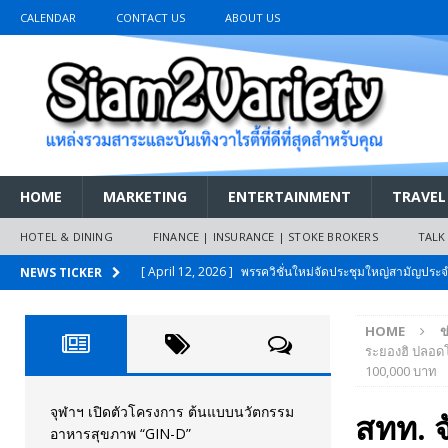
CALENDAR
CONTACT US
ABOUT US
HOME
MARKETING
ENTERTAINMENT
TRAVEL
HOTEL & DINING
FINANCE | INSURANCE | STOKE BROKERS
TALK
[ April 12, 2026 ]
พรรควิชั่นใหม่จัดประชุมใหญ่สามัญปร
NEWS TICKER
และหนี้สินของประชาชนการเงินไร้ดอกเบี้ย
PR NEWS
HOME
ข
[ March 26, 2026 ]
เริ่มแล้วงานมหกรรมยานยนต์ The 47th
ระยองฮิ ปลอดโ
100,000 บาท
เมย.2569
AUTO NEWS
[ February 10, 2026 ]
นครปฐมส้มไม่แผ่ว แต่บ้านใหญ่ผนึกกำ
จุฬาฯ เปิดตัวโครงการ ต้นแบบนวัตกรรม
สทท. จ
อาหารสุขภาพ “GIN-D”
วันที่สายอนุรักษ์นิยมเลิกรบกันเอง
PR NEWS