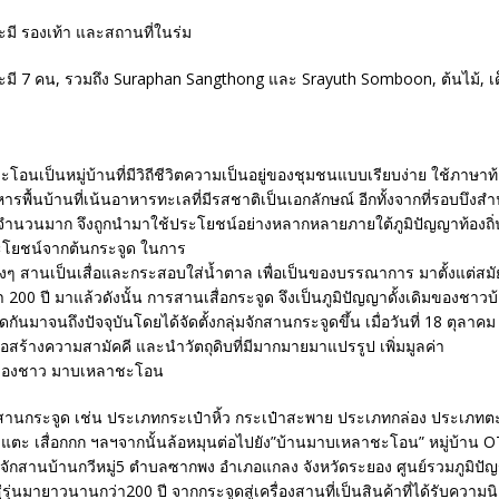
อนเป็นหมู่บ้านที่มีวิถีชีวิตความเป็นอยู่ของชุมชนแบบเรียบง่าย ใช้ภาษาท
ารพื้นบ้านที่เน้นอาหารทะเลที่มีรสชาติเป็นเอกลักษณ์ อีกทั้งจากที่รอบบึงสำ
็นจำนวนมาก จึงถูกนำมาใช้ประโยชน์อย่างหลากหลายภายใต้ภูมิปัญญาท้องถิ่
ะโยชน์จากต้นกระจูด ในการ
่างๆ สานเป็นเสื่อและกระสอบใส่น้ำตาล เพื่อเป็นของบรรณาการ มาตั้งแต่สมั
า 200 ปี มาแล้วดังนั้น การสานเสื่อกระจูด จึงเป็นภูมิปัญญาดั้งเดิมของชา
กันมาจนถึงปัจจุบันโดยได้จัดตั้งกลุ่มจักสานกระจูดขึ้น เมื่อวันที่ 18 ตุลาค
พื่อสร้างความสามัคคี และนำวัตถุดิบที่มีมากมายมาแปรรูป เพิ่มมูลค่า
นของชาว มาบเหลาชะโอน
กสานกระจูด เช่น ประเภทกระเป๋าหิ้ว กระเป๋าสะพาย ประเภทกล่อง ประเภทต
แตะ เสื่อกกก ฯลฯจากนั้นล้อหมุนต่อไปยัง”บ้านมาบเหลาชะโอน” หมู่บ้าน O
ล่งจักสานบ้านกวีหมู่5 ตำบลซากพง อำเภอแกลง จังหวัดระยอง ศูนย์รวมภูมิปัญญา
่รุ่นมายาวนานกว่า200 ปี จากกระจูดสู่เครื่องสานที่เป็นสินค้าที่ได้รับความนิ