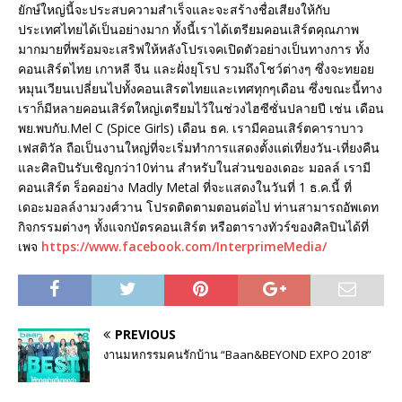
ยักษ์ใหญ่นี้จะประสบความสำเร็จและจะสร้างชื่อเสียงให้กับ
ประเทศไทยได้เป็นอย่างมาก ทั้งนี้เราได้เตรียมคอนเสิร์ตคุณภาพ
มากมายที่พร้อมจะเสริฟให้หลังโปรเจคเปิดตัวอย่างเป็นทางการ ทั้ง
คอนเสิร์ตไทย เกาหลี จีน และฝั่งยุโรป รวมถึงโชว์ต่างๆ ซึ่งจะทยอย
หมุนเวียนเปลี่ยนไปทั้งคอนเสิรตไทยและเทศทุกๆเดือน ซึ่งขณะนี้ทาง
เราก็มีหลายคอนเสิร์ตใหญ่เตรียมไว้ในช่วงไฮซีซั่นปลายปี เช่น เดือน
พย.พบกับ.Mel C (Spice Girls) เดือน ธค. เรามีคอนเสิร์ตคาราบาว
เฟสติวัล ถือเป็นงานใหญ่ที่จะเริ่มทำการแสดงตั้งแต่เที่ยงวัน-เที่ยงคืน
และศิลปินรับเชิญกว่า10ท่าน สำหรับในส่วนของเดอะ มอลล์ เรามี
คอนเสิร์ต ร็อคอย่าง Madly Metal ที่จะแสดงในวันที่ 1 ธ.ค.นี้ ที่
เดอะมอลล์งามวงศ์วาน โปรดติดตามตอนต่อไป ท่านสามารถอัพเดท
กิจกรรมต่างๆ ทั้งแจกบัตรคอนเสิร์ต หรือตารางทัวร์ของศิลปินได้ที่
เพจ
https://www.facebook.com/InterprimeMedia/
PREVIOUS
งานมหกรรมคนรักบ้าน “Baan&BEYOND EXPO 2018”