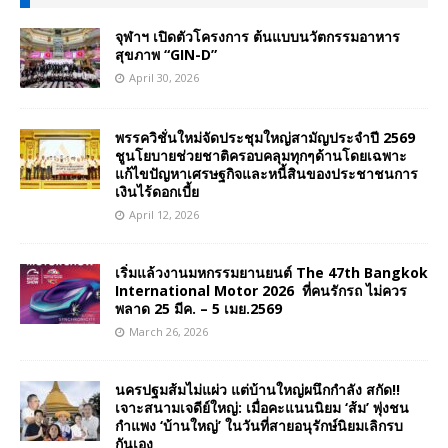
จุฬาฯ เปิดตัวโครงการ ต้นแบบนวัตกรรมอาหาร
สุขภาพ “GIN-D”
April 30, 2026
พรรควิชั่นใหม่จัดประชุมใหญ่สามัญประจำปี 2569
ชูนโยบายช่วยชาติครอบคลุมทุกๆด้านโดยเฉพาะ
แก้ไขปัญหาเศรษฐกิจและหนี้สินของประชาชนการ
เงินไร้ดอกเบี้ย
April 12, 2026
เริ่มแล้วงานมหกรรมยานยนต์ The 47th Bangkok
International Motor 2026 ที่คนรักรถ ไม่ควร
พลาด 25 มีค. – 5 เมย.2569
March 26, 2026
นครปฐมส้มไม่แผ่ว แต่บ้านใหญ่ผนึกกำลัง สกัด!!
เจาะสนามเจดีย์ใหญ่: เมื่อคะแนนนิยม ‘ส้ม’ พุ่งชน
กำแพง ‘บ้านใหญ่’ ในวันที่สายอนุรักษ์นิยมเลิกรบ
กันเอง