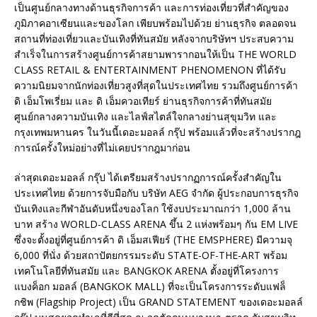
เป็นศูนย์กลางทางด้านธุรกิจการค้า และการท่องเที่ยวที่สำคัญของ
ภูมิภาคอาเซียนและของโลก เพียบพร้อมไปด้วย ย่านธุรกิจ ตลอดจน
สถานที่ท่องเที่ยวและบันเทิงที่ทันสมัย หลังจากบริษัทฯ ประสบความ
สำเร็จในการสร้างศูนย์การค้าสยามพารากอนให้เป็น THE WORLD
CLASS RETAIL & ENTERTAINMENT PHENOMENON ที่ได้รับ
ความนิยมจากนักท่องเที่ยวสูงที่สุดในประเทศไทย รวมถึงศูนย์การค้า
ดิ เอ็มโพเรี่ยม และ ดิ เอ็มควอเทียร์ ย่านธุรกิจการค้าที่ทันสมัย
ศูนย์กลางความบันเทิง และไลฟ์สไตล์ใจกลางย่านสุขุมวิท และ
กรุงเทพมหานคร ในวันนี้เดอะมอลล์ กรุ๊ป พร้อมแล้วที่จะสร้างปรากฎ
การณ์ครั้งใหม่อย่างที่ไม่เคยปรากฎมาก่อน
ล่าสุดเดอะมอลล์ กรุ๊ป ได้เตรียมสร้างปรากฏการณ์ครั้งสำคัญใน
ประเทศไทย ด้วยการจับมือกับ บริษัท AEG จำกัด ผู้ประกอบการธุรกิจ
บันเทิงและกีฬาอันดับหนึ่งของโลก ใช้งบประมาณกว่า 1,000 ล้าน
บาท สร้าง WORLD-CLASS ARENA ขึ้น 2 แห่งพร้อมๆ กัน EM LIVE
ซึ่งจะตั้งอยู่ที่ศูนย์การค้า ดิ เอ็มสเฟียร์ (THE EMSPHERE) มีความจุ
6,000 ที่นั่ง ด้วยสถาปัตยกรรมระดับ STATE-OF-THE-ART พร้อม
เทคโนโลยีที่ทันสมัย และ BANGKOK ARENA ตั้งอยู่ที่โครงการ
แบงค็อก มอลล์ (BANGKOK MALL) ที่จะเป็นโครงการระดับแฟล็
กชิพ (Flagship Project) เป็น GRAND STATEMENT ของเดอะมอลล์