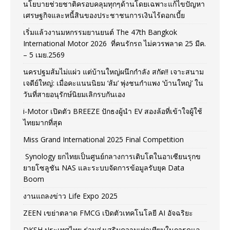
นโยบายช่วยชาติครอบคลุมทุกๆด้านโดยเฉพาะแก้ไขปัญหา
เศรษฐกิจและหนี้สินของประชาชนการเงินไร้ดอกเบี้ย
เริ่มแล้วงานมหกรรมยานยนต์ The 47th Bangkok
International Motor 2026 ที่คนรักรถ ไม่ควรพลาด 25 มีค.
– 5 เมย.2569
นครปฐมส้มไม่แผ่ว แต่บ้านใหญ่ผนึกกำลัง สกัด!! เจาะสนาม
เจดีย์ใหญ่: เมื่อคะแนนนิยม ‘ส้ม’ พุ่งชนกำแพง ‘บ้านใหญ่’ ใน
วันที่สายอนุรักษ์นิยมเลิกรบกันเอง
i-Motor เปิดตัว BREEZE ปักธงผู้นำ EV สองล้อที่เข้าใจผู้ใช้
ไทยมากที่สุด
Miss Grand International 2025 Final Competition
Synology ยกไทยเป็นศูนย์กลางการเติบโตในอาเซียนรุกข
ยายโซลูชัน NAS และระบบจัดการข้อมูลรับยุค Data
Boom
งานแถลงข่าว Life Expo 2025
ZEEN เขย่าตลาด FMCG เปิดตัวเทคโนโลยี AI อัจฉริยะ
DKSH ประเทศไทย ร่วมส่งเสริมความเท่าเทียมในการดูแล