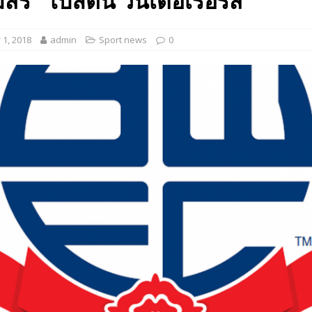
สร “โบลตัน วันเดอเรอร์ส”
 EV สองล้อที่เข้าใจผู้ใช้ไทยมากที่สุด
AUTO NEWS
1, 2018
admin
Sport news
0
มอาหารสุขภาพ “GIN-D”
EVENT SOCIAL LIFE