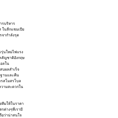
ารบริหาร
์ส ในลีกแชมเปีย
รจากำลังรุด
รรุ่นใหม่ไฟแรง
อลสัญชาติอังกฤษ
ตบอลใน
ะสบผลสำเร็จ
ทัดฐานและคืน
ิหารสโมสรโบล
วยความสะดวกใน
ายทีมให้ในราคา
ต่างๆที่เรามี
้ถือว่าน่าสนใจ