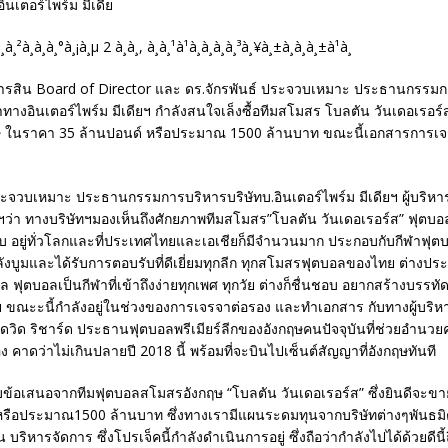
อินเตอร์ไพร์ม มีเดีย
รสิน Board of Director และ ดร.จักรพันธ์ ประจวบเหมาะ ประธานกรรมก
่าทางอินเตอร์ไพร์ม มีเดียฯ กำลังสนใจเล็งซื้อทีมสโมสร โบลตัน วันเดอเรอร
 ในราคา 35 ล้านปอนด์ หรือประมาณ 1500 ล้านบาท ขณะนี้เอกสารการเจ
ระจวบเหมาะ ประธานกรรมการบริหารบริษัทบ.อินเตอร์ไพร์ม มีเดียฯ ผู้บริหา
อฯว่า ทางบริษัทฯมองเห็นถึงศักยภาพทีมสโมสร”โบลตัน วันเดอเรอร์ส” ฟุตบ
ับ อยู่ทั่วโลกและที่ประเทศไทยและเอเชียก็มีจำนวนมาก ประกอบกับกีฬาฟุ
งบูมและได้รับการตอบรับที่ดีเยี่ยมทุกลีก ทุกสโมสรฟุตบอลของไทย ต่างปร
 ฟุตบอลเป็นกีฬาที่เข้าถึงง่ายทุกเพศ ทุกวัย ต่างก็ชื่นชอบ อยากสร้างบรร
มฯ ขณะะนี้กำลังอยู่ในช่วงของการเจรจาต่อรอง และทำเอกสาร กับทางผู้บร
เดวิด ริชาร์ด ประธานฟุตบอลพรีเมียร์ลีกของอังกฤษคนปัจจุบันที่ช่วยอำน
 คาดว่าไม่เกินปลายปี 2018 นี้ พร้อมที่จะบินไปเซ็นต์สัญญาที่อังกฤษทันที
ับข้อเสนอจากทีมฟุตบอลสโมสรอังกฤษ “โบลตัน วันเดอเรอร์ส” ซึ่งยินดีจะข
หรือประมาณ1500 ล้านบาท ซึ่งทางเรามีแผนระดมทุนจากบริษัทต่างๆพันธมิตร
ุน บริหารจัดการ ซึ่งโปรเจ็คนี้กำลังดำเนินการอยู่ ซึ่งถือว่ากำลังไปได้ด้วยดีนี