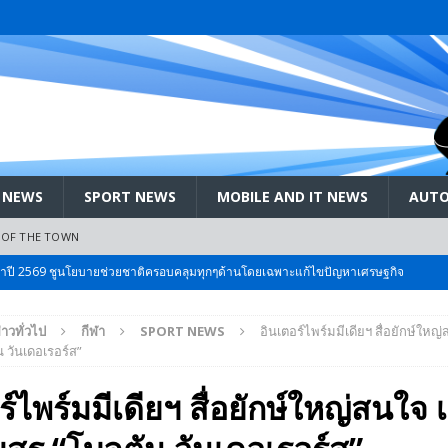
 NEWS
SPORT NEWS
MOBILE AND IT NEWS
AUTO
 OF THE TOWN
ะจำปี 2569 ชูนโยบายช่วยชาติครอบคลุมทุกๆด้านโดยเฉพาะแก้ไขปัญหาเศรษฐกิจ
่าวทั่วไป
กีฬา
SPORT NEWS
อินเตอร์ไพร์มมีเดียฯ สื่อยักษ์ใหญ่
 Bangkok International Motor 2026 ที่คนรักรถ ไม่ควรพลาด 25 มีค. – 5
 วันเดอเรอร์ส”
์ไพร์มมีเดียฯ สื่อยักษ์ใหญ่สนใจ เล
ลัง สกัด!! เจาะสนามเจดีย์ใหญ่: เมื่อคะแนนนิยม ‘ส้ม’ พุ่งชนกำแพง ‘บ้านใหญ่’ ใน