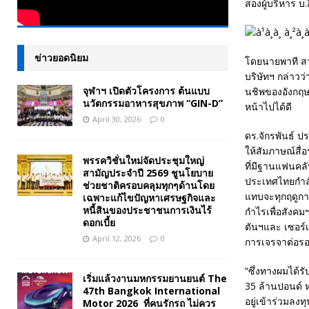
สองผู้บริหาร บ.
ข่าวยอดนิยม
โดยนายพาที สา
บริษัทฯ กล่าวว
จุฬาฯ เปิดตัวโครงการ ต้นแบบ
นชิพของอังกฤษ
นวัตกรรมอาหารสุขภาพ “GIN-D”
หน้าไปได้ดี
April 30, 2026
0
ดร.จักรพันธ์ ป
ให้สัมภาษณ์สื่
พรรควิชั่นใหม่จัดประชุมใหญ่
ที่มีฐานแฟนคล
สามัญประจำปี 2569 ชูนโยบาย
ประเทศไทยกำลั
ช่วยชาติครอบคลุมทุกๆด้านโดย
แทบจะทุกฤดูกาล
เฉพาะแก้ไขปัญหาเศรษฐกิจและ
หนี้สินของประชาชนการเงินไร้
กำไรเพื่อสังค
ดอกเบี้ย
ตันฯและ เซอร์
April 12, 2026
0
การเจรจาต่อรอง
“ซึ่งทางผมได้ร
เริ่มแล้วงานมหกรรมยานยนต์ The
35 ล้านปอนด์ 
47th Bangkok International
อยู่เข้าร่วมลงท
Motor 2026 ที่คนรักรถ ไม่ควร