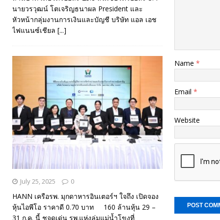
นายวรวุฒน์ โตเจริญธนาผล President และ
หัวหน้ากลุ่มงานการเงินและบัญชี บริษัท แอล เอช
ไฟแนนซ์เชียล
[...]
Name
*
Email
*
Website
July 25, 2025
0
HANN เครือรพ. มุกดาหารอินเตอร์ฯ ใจถึง เปิดจอง
หุ้นไอพีโอ ราคาดี 0.70 บาท 160 ล้านหุ้น 29 –
31 ก.ค. นี้ ชูจุดเด่น รพ.แห่งลุ่มแม่น้ำโขงที่