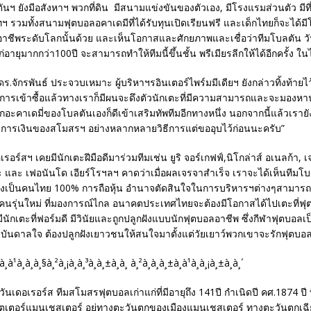
นฯ ยังมีอสังหาฯ พวกที่ดิน มีสนามแข่งขันของตัวเอง, มีโรงแรมส่วนตัว มี
ฯ รวมทั้งสนามฟุตบอลอคาเดมีที่ได้รับทุนเปิดเรียนฟรี และเด็กไทยก็จะได้มีโ
ชีพระดับโลกนั้นด้วย และเห็นโอกาสและศักยภาพและเชื่อว่าทีมโบลตัน วั
อายุมากกว่า100ปี จะสามารถทำให้ทีมนี้ขึ้นชั้น พรีเมียรลีกให้ได้อีกครั้ง ในไ
ร.จักรพันธ์ ประจวบเหมาะ ผู้บริหาฯรอินเตอร์ไพร์มมีเดียฯ ยังกล่าวทิ้งท้ายไว้ว่
รเข้าซื้อแล้วทางเราก็มีผนจะดึงตัวนักเตะที่มีความสามารถและจะมองหานั
ากอะคาเดมี่ของโบลตันเองก็ดีเข้าเสริมทัพทีมอีกทางหนึ่ง นอกจากนี้แล้วเรายั
ารเงินของสโมสรฯ อย่างหลากหลายวิธีการแต่ขออุบไว้ก่อนนะครับ”
รอร์สฯ เคยมีนักเตะฝีมือดีมาร่วมทีมเช่น ยูริ จอร์เกฟฟ์,นิโกล่าส์ อเนลก้า, 
 และ เฟอนันโด เอียร์โรฯลฯ คาดว่าเมื่อผลเจรจาสำเร็จ เราจะได้เห็นทีมโบ
องเป็นคนไทย 100% การถือหุ้น อำนาจตัดสินใจในการบริหารฯต่างๆสามา
นรุ่นใหม่ ที่มองการณ์ไกล อนาคตประเทศไทยจะต้องมีโอกาสได้ไปเตะที่ฟ
ีนักเตะที่ฟอร์มดี มีวินัยและถูกปลูกฝังแบบนักฟุตบอลอาชีพ ซึ่งกีฬาฟุตบอล
งบันดาลใจ ต้องปลูกฝังเยาวชนให้สนใจมาตั้งแต่วัยเยาว์พวกเขาจะรักฟุตบอล
นเดอเรอร์ส ทีมสโมสรฟุตบอลเก่าแก่ที่มีอายุถึง 141ปี กำเนิดปี คศ.1874 ปี ท
รตเตอร์แมนเชสเตอร์ อยู่ทางตะวันตกของเมืองแมนเชสเตอร์ ทางตะวันตกเฉ