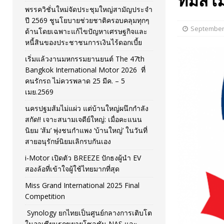
ทีมสโม
พรรควิชั่นใหม่จัดประชุมใหญ่สามัญประจำ
[ November 26, 2025 ]
i-Motor เปิดตัว BREEZE ปักธงผู้นำ
ปี 2569 ชูนโยบายช่วยชาติครอบคลุมทุกๆ
September 
ด้านโดยเฉพาะแก้ไขปัญหาเศรษฐกิจและ
[ April 30, 2026 ]
จุฬาฯ เปิดตัวโครงการ ต้นแบบนวัตกรร
หนี้สินของประชาชนการเงินไร้ดอกเบี้ย
เริ่มแล้วงานมหกรรมยานยนต์ The 47th
Bangkok International Motor 2026 ที่
คนรักรถ ไม่ควรพลาด 25 มีค. – 5
เมย.2569
นครปฐมส้มไม่แผ่ว แต่บ้านใหญ่ผนึกกำลัง
สกัด!! เจาะสนามเจดีย์ใหญ่: เมื่อคะแนน
นิยม ‘ส้ม’ พุ่งชนกำแพง ‘บ้านใหญ่’ ในวันที่
สายอนุรักษ์นิยมเลิกรบกันเอง
i-Motor เปิดตัว BREEZE ปักธงผู้นำ EV
สองล้อที่เข้าใจผู้ใช้ไทยมากที่สุด
Miss Grand International 2025 Final
Competition
Synology ยกไทยเป็นศูนย์กลางการเติบโต
ในอาเซียนรุกขยายโซลูชัน NAS และ