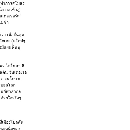
ที่ทำการสโมสร
อกาสเข้าสู่
นเดอเรอร์ส”
ม่ช้า
า เมื่อสิ้นสุด
กเตะรุ่นใหม่ๆ
งมีแผนฟื้นฟู
เจเจ โอโคชา,ฮิ
ลตัน วันเดอเรอ
รถวางนโยบาย
ุตบอลโลก
เป็นกีฬาสากล
ด้วยใจจริงๆ
ี่เมืองโบลตัน
ียงเหนือของ