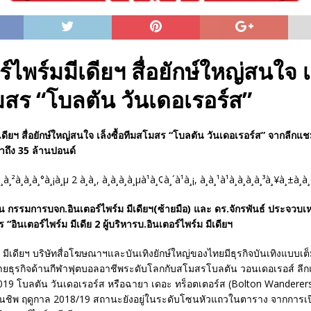
์ไพร์มมีเดียฯ สื่อยักษ์ใหญ่สนใจ เล
สร “โบลตัน วันเดอเรอร์ส”
ีเดียฯ สื่อยักษ์ใหญ่สนใจ เล็งซื้อทีมสโมสร “โบลตัน วันเดอเรอร์ส” จากลีก
่าถึง 35 ล้านปอนด์
น กรรมการบจก.อินเตอร์ไพร์ม มีเดียฯ(ซ้ายมือ) และ ดร.จักรพันธ์ ประจว
อินเตอร์ไพร์ม มีเดีย 2 ผู้บริหารบ.อินเตอร์ไพร์ม มีเดียฯ
ม มีเดียฯ บริษัทสื่อโฆษณาฯและบันเทิงยักษ์ใหญ่ของไทยมีธุรกิจบันเทิงแบบ
ยายธุรกิจด้านกีฬาฟุตบอลอาชีพระดับโลกกับสโมสรโบลตัน วอนเดอเรอส์ ลีก
019 โบลตัน วันเดอเรอร์ส หรือฉายา เดอะ ทร็อตเตอร์ส (Bolton Wanderers
ยนชิพ ฤดูกาล 2018/19 สถานะยังอยู่ในระดับโซนหัวแถวในตาราง จากการเ