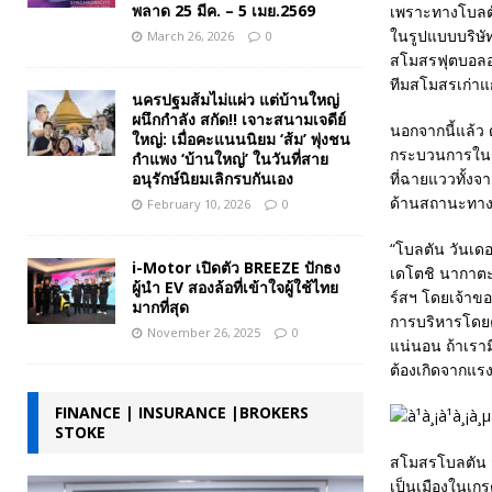
พลาด 25 มีค. – 5 เมย.2569
เพราะทางโบลตั
ในรูปแบบบริษัท
March 26, 2026
0
สโมสรฟุตบอลอา
ทีมสโมสรเก่าแก่
นครปฐมส้มไม่แผ่ว แต่บ้านใหญ่
ผนึกกำลัง สกัด!! เจาะสนามเจดีย์
นอกจากนี้แล้ว ด
ใหญ่: เมื่อคะแนนนิยม ‘ส้ม’ พุ่งชน
กระบวนการในกา
กำแพง ‘บ้านใหญ่’ ในวันที่สาย
อนุรักษ์นิยมเลิกรบกันเอง
ที่ฉายแววทั้งจ
ด้านสถานะทางก
February 10, 2026
0
“โบลตัน วันเดอเ
i-Motor เปิดตัว BREEZE ปักธง
เดโตชิ นากาตะ
ผู้นำ EV สองล้อที่เข้าใจผู้ใช้ไทย
ร์สฯ โดยเจ้าข
มากที่สุด
การบริหารโดยค
November 26, 2025
0
แน่นอน ถ้าเราม
ต้องเกิดจากแร
FINANCE | INSURANCE |BROKERS
STOKE
สโมสรโบลตัน วั
เป็นเมืองในเก