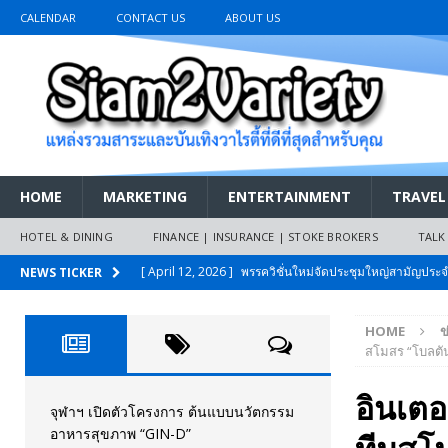
CALENDAR
CONTACT US
ABOUT US
HOME
MARKETING
ENTERTAINMENT
TRAVEL
HOTEL & DINING
FINANCE | INSURANCE | STOKE BROKERS
TALK
[ April 12, 2026 ]
พรรควิชั่นใหม่จัดประชุมใหญ่สามัญปร
NEWS TICKER
และหนี้สินของประชาชนการเงินไร้ดอกเบี้ย
PR NEWS
HOME
ข
[ March 26, 2026 ]
เริ่มแล้วงานมหกรรมยานยนต์ The 47th
สโมสร “โบลตัน
เมย.2569
AUTO NEWS
อินเตอร
[ February 10, 2026 ]
นครปฐมส้มไม่แผ่ว แต่บ้านใหญ่ผนึกกำ
จุฬาฯ เปิดตัวโครงการ ต้นแบบนวัตกรรม
อาหารสุขภาพ “GIN-D”
วันที่สายอนุรักษ์นิยมเลิกรบกันเอง
PR NEWS