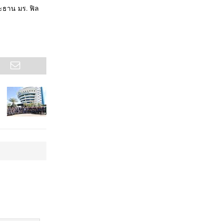
ระธาน มร. ฟิล