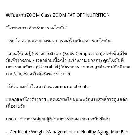
#
เรียนผ่าน
ZOOM Class ZOOM FAT OFF NUTRITION
“
โภชนาการสำหรับการลดไขมัน”
–
เข้าใจ ความแตกต่างของ การลดน้ำหนัก
vs
การลดไขมัน
–
สอนให้คุณรู้จักร่างกายตัวเอง (
Body Composition)
เปอร์เซ็นต์ไข
มันทั่วร่างกาย /มวลกล้ามเนื้อ/น้ำในร่างกาย/มวลกระดูก/ไขมันที่
เกาะรอบอวัยวะ (
visceral fat)/
อัตราการเผาผลาญพลังงาน/ดัชนีมวล
กาย/อายุเซลล์ที่เเท้จริงของร่างกาย
–
ให้ความเข้าใจเเละคำนวณ
macronutrients
#
แจกสูตรโกงร่างกาย
#
ลดเฉพาะไขมัน
#
พร้อมรับสิทธิ์การดูเเลต่อ
เนื่อง
15
วัน
เเชร์ประสบการณ์จากผู้ที่ผ่านการรับรองจากสถาบันชื่อดัง
– Certificate Weight Management for Healthy Aging, Mae Fah