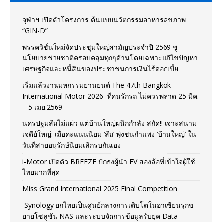
จุฬาฯ เปิดตัวโครงการ ต้นแบบนวัตกรรมอาหารสุขภาพ
“GIN-D”
พรรควิชั่นใหม่จัดประชุมใหญ่สามัญประจำปี 2569 ชู
นโยบายช่วยชาติครอบคลุมทุกๆด้านโดยเฉพาะแก้ไขปัญหา
เศรษฐกิจและหนี้สินของประชาชนการเงินไร้ดอกเบี้ย
เริ่มแล้วงานมหกรรมยานยนต์ The 47th Bangkok
International Motor 2026 ที่คนรักรถ ไม่ควรพลาด 25 มีค.
– 5 เมย.2569
นครปฐมส้มไม่แผ่ว แต่บ้านใหญ่ผนึกกำลัง สกัด!! เจาะสนาม
เจดีย์ใหญ่: เมื่อคะแนนนิยม ‘ส้ม’ พุ่งชนกำแพง ‘บ้านใหญ่’ ใน
วันที่สายอนุรักษ์นิยมเลิกรบกันเอง
i-Motor เปิดตัว BREEZE ปักธงผู้นำ EV สองล้อที่เข้าใจผู้ใช้
ไทยมากที่สุด
Miss Grand International 2025 Final Competition
Synology ยกไทยเป็นศูนย์กลางการเติบโตในอาเซียนรุกข
ยายโซลูชัน NAS และระบบจัดการข้อมูลรับยุค Data