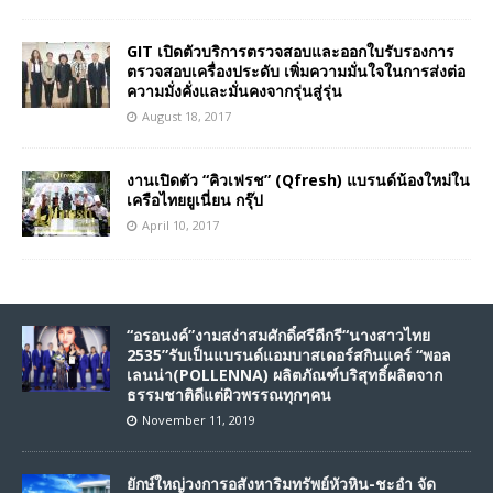
GIT เปิดตัวบริการตรวจสอบและออกใบรับรองการ
ตรวจสอบเครื่องประดับ เพิ่มความมั่นใจในการส่งต่อ
ความมั่งคั่งและมั่นคงจากรุ่นสู่รุ่น
August 18, 2017
งานเปิดตัว “คิวเฟรช” (Qfresh) แบรนด์น้องใหม่ใน
เครือไทยยูเนี่ยน กรุ๊ป
April 10, 2017
“อรอนงค์”งามสง่าสมศักดิ์ศรีดีกรี“นางสาวไทย
2535”รับเป็นแบรนด์แอมบาสเดอร์สกินแคร์ “พอล
เลนน่า(POLLENNA) ผลิตภัณฑ์บริสุทธิ์ผลิตจาก
ธรรมชาติดีแต่ผิวพรรณทุกๆคน
November 11, 2019
ยักษ์ใหญ่วงการอสังหาริมทรัพย์หัวหิน-ชะอำ จัด