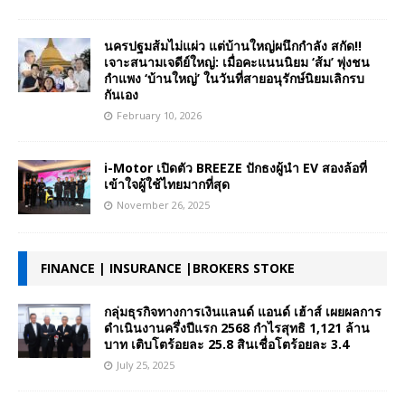
นครปฐมส้มไม่แผ่ว แต่บ้านใหญ่ผนึกกำลัง สกัด!!
เจาะสนามเจดีย์ใหญ่: เมื่อคะแนนนิยม ‘ส้ม’ พุ่งชน
กำแพง ‘บ้านใหญ่’ ในวันที่สายอนุรักษ์นิยมเลิกรบ
กันเอง
February 10, 2026
i-Motor เปิดตัว BREEZE ปักธงผู้นำ EV สองล้อที่
เข้าใจผู้ใช้ไทยมากที่สุด
November 26, 2025
FINANCE | INSURANCE |BROKERS STOKE
กลุ่มธุรกิจทางการเงินแลนด์ แอนด์ เฮ้าส์ เผยผลการ
ดำเนินงานครึ่งปีแรก 2568 กำไรสุทธิ 1,121 ล้าน
บาท เติบโตร้อยละ 25.8 สินเชื่อโตร้อยละ 3.4
July 25, 2025