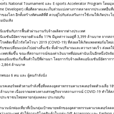
rts National Tournament และ E-sports Accelerator Program โดยมุ่งเน้
e Developer) เพื่อตีตลาดและเก็บส่วนแบ่งทางการตลาดจากประเทศอื่นที่เ
ของโลก อีกทั้งสร้างทัศนคติที่ดี ควบคู่ไปกับส่งเสริมการใช้เกมให้เกิดประ
ามบันเทิง
ิเมชันกับการฟื้นตัวผ่านงานรับจ้างผลิตจากต่างประเทศ
ิเมชันมีอัตราขยายตัวเฉลี่ย 11% มีมูลค่ารวมอยู่ที่ 3,399 ล้านบาท จากส
คติดเชื้อไวรัสโคโรนา 2019 (COVID-19) ที่ส่งผลให้เกิดแพลตฟอร์มใหม่เพิ
รับชมเปลี่ยนแปลงไปอย่างสิ้นเชิง ทั้งด้านปริมาณและความรวดเร็ว ส่งผลให
ศเพิ่มขึ้น ขณะที่สถานการณ์ของค่าเงินบาทที่อ่อนค่านับเป็นอีกหนึ่งปัจจัยที
อนิเมชันเริ่มฟื้นตัวในปีที่ผ่านมา โดยการรับจ้างผลิตแอนิเมชันมีอัตรา
ที่ 2,864 ล้านบาท
รคเตอร์หดตัวตามกำลังซื้อที่ลดลงอุตสาหกรรมคาแรคเตอร์หดตัวเฉลี่ย 18
603 ล้านบาท เนื่องจากผลพวงทางเศรษฐกิจจากสถานการณ์ COVID-19 ทำให้ส
งประชาชนไทยหลายกลุ่มลดลง ประกอบกับ
วนนักท่องเที่ยวที่เป็นกลุ่มเป้าหมายหลักของอุตสาหกรรมคาแรคเตอร์ล
ว่างประเทศ ทำให้การบริโภคสินค้าในกลุ่ม Gift Accessory และ Fashion ล