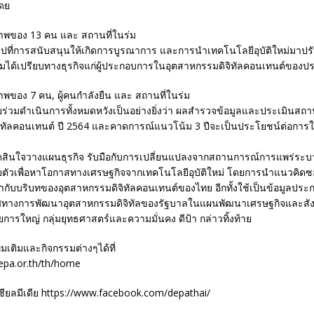
โดย
น้นไปที่การสนับสนุนให้เกิดการบูรณาการ และการนำเทคโนโลยีอุบัติใหม่มาปรับ
ด้เปรียบทางธุรกิจแก่ผู้ประกอบการในอุตสาหกรรมดิจิทัลคอนเทนต์ของป
วยร่วมดำเนินการทั้งหมดหวังเป็นอย่างยิ่งว่า ผลสำรวจข้อมูลและประเมินสถ
ิทัลคอนเทนต์ ปี 2564 และคาดการณ์แนวโน้ม 3 ปีจะเป็นประโยชน์ต่อการใช
ดสินใจวางแผนธุรกิจ รับมือกับการเปลี่ยนแปลงจากสถานการณ์การแพร่ระ
ตัวเพื่อหาโอกาสทางเศรษฐกิจจากเทคโนโลยีอุบัติใหม่ โดยการนำแนวคิดซ
ข้ากับบริบทของอุตสาหกรรมดิจิทัลคอนเทนต์ของไทย อีกทั้งใช้เป็นข้อมูลป
ทางการพัฒนาอุตสาหกรรมดิจิทัลของรัฐบาลในแผนพัฒนาเศรษฐกิจและสัง
ยการใหญ่ กลุ่มยุทธศาสตร์และความมั่นคง ดีป้า กล่าวทิ้งท้าย
่มเติมและกิจกรรมต่างๆได้ที่
epa.or.th/th/home
ชียลมีเดีย https://www.facebook.com/depathai/