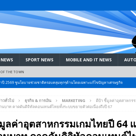
 NEWS
SPORT NEWS
MOBILE AND IT NEWS
AUTO
 OF THE TOWN
ะจำปี 2569 ชูนโยบายช่วยชาติครอบคลุมทุกๆด้านโดยเฉพาะแก้ไขปัญหาเศรษฐกิจ
่าวทั่วไป
ธุรกิจ & การเงิน
MARKETING
ดีป้า ชี้มูลค่าอุตสาหก
 Bangkok International Motor 2026 ที่คนรักรถ ไม่ควรพลาด 25 มีค. – 5
้านบาท คาดดันดิจิทัลคอนเทนต์ไทยทั้งระบบขยายตัวต่อเนื่องถึงปี 67
ชี้มูลค่าอุตสาหกรรมเกมไทยปี 64 
ลัง สกัด!! เจาะสนามเจดีย์ใหญ่: เมื่อคะแนนนิยม ‘ส้ม’ พุ่งชนกำแพง ‘บ้านใหญ่’ ใน