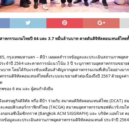
าอุตสาหกรรมเกมไทยปี 64 แตะ 3.7 หมื่นล้านบาท คาดดันดิจิทัลคอนเทนต์ไทย
65, กรุงเทพมหานคร – ดีป้า เผยผลสำรวจข้อมูลและประเมินสถานภาพอุตสา
ระจำปี 2564 และคาดการณ์แนวโน้ม 3 ปี ระบุภาพรวมอุตสาหกรรมขยายตัว
 ล้านบาท โดยได้รับแรงขับเคลื่อนสำคัญจากอุตสาหกรรมเกมที่เติบโตอย่างมา
หกรรมดิจิทัลคอนเทนท์ไทยทั้งระบบจะขยายตัวต่อเนื่องถึงปี 2567 ด้วยมูลค
าท
ิมเศรษฐกิจดิจิทัล หรือ ดีป้า ร่วมกับ สมาคมดิจิทัลคอนเทนต์ไทย (DCAT) 
และคอมพิวเตอร์กราฟิกส์ไทย (TACGA) สมาคมอุตสาหกรรมซอฟต์แวร์เกมไท
งกอกเอซีเอ็มซิกกราฟ (Bangkok ACM SIGGRAPH) และ บริษัท แอทไวส คอน
วจข้อมูลและประเมินสถานภาพอุตสาหกรรมดิจิทัลคอนเทนต์ ประจำปี 256