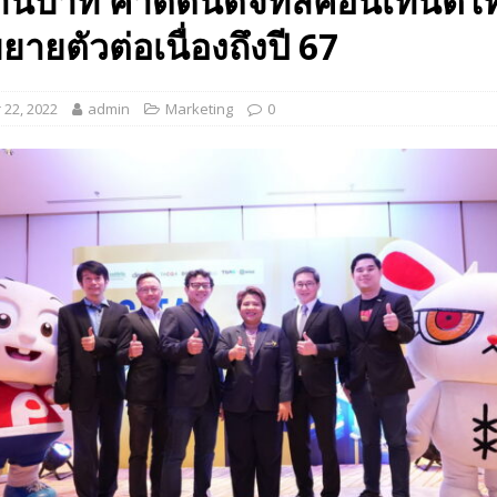
้านบาท คาดดันดิจิทัลคอนเทนต์ไท
 EV สองล้อที่เข้าใจผู้ใช้ไทยมากที่สุด
AUTO NEWS
ายตัวต่อเนื่องถึงปี 67
มอาหารสุขภาพ “GIN-D”
EVENT SOCIAL LIFE
22, 2022
admin
Marketing
0