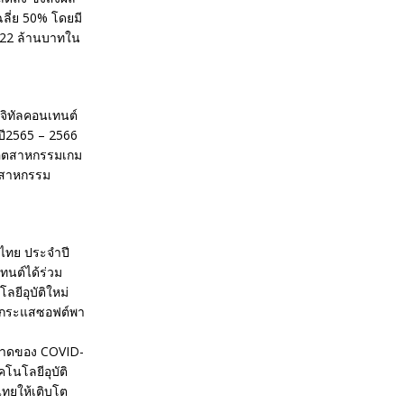
ฉลี่ย 50% โดยมี
,422 ล้านบาทใน
จิทัลคอนเทนต์
นปี2565 – 2566
กอุตสาหกรรมเกม
ุตสาหกรรม
ไทย ประจำปี
ทนต์ได้ร่วม
ีอุบัติใหม่
งกระแสซอฟต์พา
บาดของ COVID-
โนโลยีอุบัติ
ไทยให้เติบโต