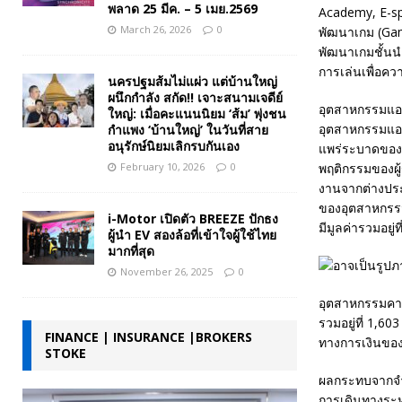
พลาด 25 มีค. – 5 เมย.2569
Academy, E-spo
March 26, 2026
0
พัฒนาเกม (Gam
พัฒนาเกมชั้นนำ
การเล่นเพื่อคว
นครปฐมส้มไม่แผ่ว แต่บ้านใหญ่
ผนึกกำลัง สกัด!! เจาะสนามเจดีย์
อุตสาหกรรมแอน
ใหญ่: เมื่อคะแนนนิยม ‘ส้ม’ พุ่งชน
อุตสาหกรรมแอน
กำแพง ‘บ้านใหญ่’ ในวันที่สาย
อนุรักษ์นิยมเลิกรบกันเอง
แพร่ระบาดของโร
February 10, 2026
0
พฤติกรรมของผู้
งานจากต่างประเท
ของอุตสาหกรรมแ
i-Motor เปิดตัว BREEZE ปักธง
มีมูลค่ารวมอยู่
ผู้นำ EV สองล้อที่เข้าใจผู้ใช้ไทย
มากที่สุด
November 26, 2025
0
อุตสาหกรรมคาแ
รวมอยู่ที่ 1,
FINANCE | INSURANCE |BROKERS
ทางการเงินขอ
STOKE
ผลกระทบจากจำน
การเดินทางระห