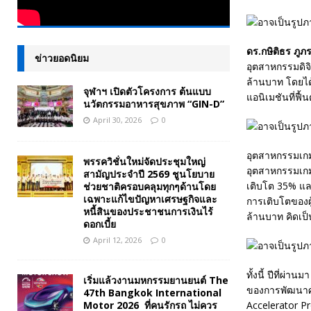
​ดร.กษิติธร ภู
ข่าวยอดนิยม
อุตสาหกรรมดิจิ
ล้านบาท โดยได
จุฬาฯ เปิดตัวโครงการ ต้นแบบ
แอนิเมชันที่ฟื
นวัตกรรมอาหารสุขภาพ “GIN-D”
April 30, 2026
0
อุตสาหกรรมเกม
พรรควิชั่นใหม่จัดประชุมใหญ่
อุตสาหกรรมเกมม
สามัญประจำปี 2569 ชูนโยบาย
เติบโต 35% และ
ช่วยชาติครอบคลุมทุกๆด้านโดย
เฉพาะแก้ไขปัญหาเศรษฐกิจและ
การเติบโตของผู
หนี้สินของประชาชนการเงินไร้
ล้านบาท คิดเป
ดอกเบี้ย
April 12, 2026
0
ทั้งนี้ ปีที่ผ
เริ่มแล้วงานมหกรรมยานยนต์ The
ของการพัฒนาศ
47th Bangkok International
Motor 2026 ที่คนรักรถ ไม่ควร
Accelerator P