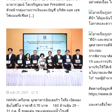
อย่างต่อเนื่อง 
นายวรวุฒน์ โตเจริญธนาผล President และ
หัวหน้ากลุ่มงานการเงินและบัญชี บริษัท แอล เอช
ไฟแนนซ์เชียล
[...]
ดีป้า ได้มุ่งเ
โอกาสและความไ
“ดีป้า และหน่
อุตสาหกรรมดิจ
ประกอบ
การพิจารณาตั
19 และการปรับ
มาปรับใช้ให้เ
นโยบายและทิศ
ไป” รองผู้อำนว
ติดตามข้อมูลเพิ
July 25, 2025
0
https://www.d
HANN เครือรพ. มุกดาหารอินเตอร์ฯ ใจถึง เปิดจอง
และทางสื่อโซเ
หุ้นไอพีโอ ราคาดี 0.70 บาท 160 ล้านหุ้น 29 –
31 ก.ค. นี้ ชูจุดเด่น รพ.แห่งลุ่มแม่น้ำโขงที่