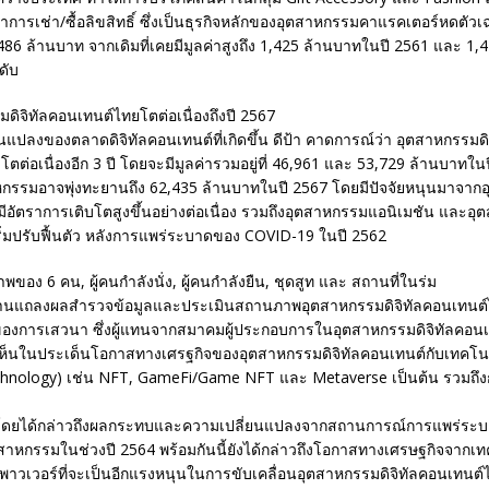
าการเช่า/ซื้อลิขสิทธิ์ ซึ่งเป็นธุรกิจหลักของอุตสาหกรรมคาแรคเตอร์หดตัวเ
ี่ 486 ล้านบาท จากเดิมที่เคยมีมูลค่าสูงถึง 1,425 ล้านบาทในปี 2561 และ 1
ดับ
ิจิทัลคอนเทนต์ไทยโตต่อเนื่องถึงปี 2567
แปลงของตลาดดิจิทัลคอนเทนต์ที่เกิดขึ้น ดีป้า คาดการณ์ว่า อุตสาหกรรมดิ
โตต่อเนื่องอีก 3 ปี โดยจะมีมูลค่ารวมอยู่ที่ 46,961 และ 53,729 ล้านบาทใ
สาหกรรมอาจพุ่งทะยานถึง 62,435 ล้านบาทในปี 2567 โดยมีปัจจัยหนุนมาจา
ะมีอัตราการเติบโตสูงขึ้นอย่างต่อเนื่อง รวมถึงอุตสาหกรรมแอนิเมชัน และอ
ริ่มปรับฟื้นตัว หลังการแพร่ระบาดของ COVID-19 ในปี 2562
งานแถลงผลสำรวจข้อมูลและประเมินสถานภาพอุตสาหกรรมดิจิทัลคอนเทนต์
งของการเสวนา ซึ่งผู้แทนจากสมาคมผู้ประกอบการในอุตสาหกรรมดิจิทัลคอนเ
็นในประเด็นโอกาสทางเศรฐกิจของอุตสาหกรรมดิจิทัลคอนเทนต์กับเทคโนโลย
chnology) เช่น NFT, GameFi/Game NFT และ Metaverse เป็นต้น รวมถึ
 โดยได้กล่าวถึงผลกระทบและความเปลี่ยนแปลงจากสถานการณ์การแพร่ระ
าหกรรมในช่วงปี 2564 พร้อมกันนี้ยังได้กล่าวถึงโอกาสทางเศรษฐกิจจากเทค
พาวเวอร์ที่จะเป็นอีกแรงหนุนในการขับเคลื่อนอุตสาหกรรมดิจิทัลคอนเทนต์