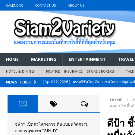
CALENDAR
CONTACT US
ABOUT US
HOME
MARKETING
ENTERTAINMENT
TRAVEL
HOTEL & DINING
FINANCE | INSURANCE | STOKE BROKERS
TALK
[ April 12, 2026 ]
พรรควิชั่นใหม่จัดประชุมใหญ่สามัญปร
NEWS TICKER
และหนี้สินของประชาชนการเงินไร้ดอกเบี้ย
PR NEWS
HOME
ข
[ March 26, 2026 ]
เริ่มแล้วงานมหกรรมยานยนต์ The 47th
แตะ 3.7 หมื่นล
เมย.2569
AUTO NEWS
ดีป้า 
[ February 10, 2026 ]
นครปฐมส้มไม่แผ่ว แต่บ้านใหญ่ผนึกกำ
จุฬาฯ เปิดตัวโครงการ ต้นแบบนวัตกรรม
อาหารสุขภาพ “GIN-D”
วันที่สายอนุรักษ์นิยมเลิกรบกันเอง
PR NEWS