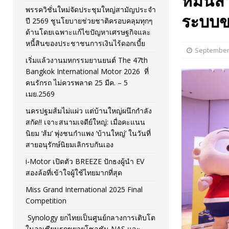
หมื่นล
พรรควิชั่นใหม่จัดประชุมใหญ่สามัญประจำ
[ November 26, 2025 ]
i-Motor เปิดตัว BREEZE ปักธงผู้นำ
ระบบขย
ปี 2569 ชูนโยบายช่วยชาติครอบคลุมทุกๆ
ด้านโดยเฉพาะแก้ไขปัญหาเศรษฐกิจและ
[ April 30, 2026 ]
จุฬาฯ เปิดตัวโครงการ ต้นแบบนวัตกรร
หนี้สินของประชาชนการเงินไร้ดอกเบี้ย
September 
เริ่มแล้วงานมหกรรมยานยนต์ The 47th
Bangkok International Motor 2026 ที่
คนรักรถ ไม่ควรพลาด 25 มีค. – 5
เมย.2569
นครปฐมส้มไม่แผ่ว แต่บ้านใหญ่ผนึกกำลัง
สกัด!! เจาะสนามเจดีย์ใหญ่: เมื่อคะแนน
นิยม ‘ส้ม’ พุ่งชนกำแพง ‘บ้านใหญ่’ ในวันที่
สายอนุรักษ์นิยมเลิกรบกันเอง
i-Motor เปิดตัว BREEZE ปักธงผู้นำ EV
สองล้อที่เข้าใจผู้ใช้ไทยมากที่สุด
Miss Grand International 2025 Final
Competition
Synology ยกไทยเป็นศูนย์กลางการเติบโต
ในอาเซียนรุกขยายโซลูชัน NAS และ