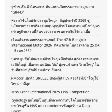
จุฬาฯ เปิดตัวโครงการ ต้นแบบนวัตกรรมอาหารสุขภาพ
“GIN-D”
พรรควิชั่นใหม่จัดประชุมใหญ่สามัญประจำปี 2569 ชู
นโยบายช่วยชาติครอบคลุมทุกๆด้านโดยเฉพาะแก้ไขปัญหา
เศรษฐกิจและหนี้สินของประชาชนการเงินไร้ดอกเบี้ย
เริ่มแล้วงานมหกรรมยานยนต์ The 47th Bangkok
International Motor 2026 ที่คนรักรถ ไม่ควรพลาด 25 มีค.
– 5 เมย.2569
นครปฐมส้มไม่แผ่ว แต่บ้านใหญ่ผนึกกำลัง สกัด!! เจาะสนาม
เจดีย์ใหญ่: เมื่อคะแนนนิยม ‘ส้ม’ พุ่งชนกำแพง ‘บ้านใหญ่’ ใน
วันที่สายอนุรักษ์นิยมเลิกรบกันเอง
i-Motor เปิดตัว BREEZE ปักธงผู้นำ EV สองล้อที่เข้าใจผู้ใช้
ไทยมากที่สุด
Miss Grand International 2025 Final Competition
Synology ยกไทยเป็นศูนย์กลางการเติบโตในอาเซียนรุกข
ยายโซลูชัน NAS และระบบจัดการข้อมูลรับยุค Data
Boom