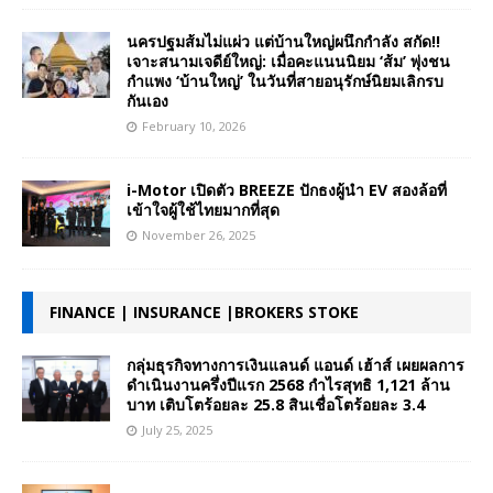
นครปฐมส้มไม่แผ่ว แต่บ้านใหญ่ผนึกกำลัง สกัด!!
เจาะสนามเจดีย์ใหญ่: เมื่อคะแนนนิยม ‘ส้ม’ พุ่งชน
กำแพง ‘บ้านใหญ่’ ในวันที่สายอนุรักษ์นิยมเลิกรบ
กันเอง
February 10, 2026
i-Motor เปิดตัว BREEZE ปักธงผู้นำ EV สองล้อที่
เข้าใจผู้ใช้ไทยมากที่สุด
November 26, 2025
FINANCE | INSURANCE |BROKERS STOKE
กลุ่มธุรกิจทางการเงินแลนด์ แอนด์ เฮ้าส์ เผยผลการ
ดำเนินงานครึ่งปีแรก 2568 กำไรสุทธิ 1,121 ล้าน
บาท เติบโตร้อยละ 25.8 สินเชื่อโตร้อยละ 3.4
July 25, 2025