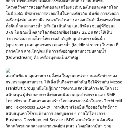
กล่าว ในขณะที่ความต้องการของตลาดก็มีปริมาณเพิ่มขึ้น
โครงสร้างการส่งออกสิ่งทอและเครื่องนุ่งห่มของไทยและตลาดโลก
ในปี 2565 มีทิศทางการส่งออกไปในทางเดียวกัน นั่นคือ การส่งออก
เครื่องนุ่งห่ม แต่หากพิจารณาสัดส่วนการส่งออกสินค้าสิ่งทอของไทย
ทั้งต้นน้ำและกลางน้ำ (เส้นใย เส้นด้าย และผ้าผืน) จะอยู่ที่ร้อยละ
37.8 ในขณะนี้ ตลาดโลกส่งออกเพียงร้อยละ 22.2 แสดงให้เห็น
ว่าการส่งออกของไทยให้ความสำคัญกับอุตสาหกรรมต้นน้ำ
(upstream) และอุตสาหกรรมกลางน้ำ (Middle stream) ในขณะที่
ตลาดโลก ส่วนใหญ่จะเน้นการส่งออกอุตสาหกรรมปลายน้ำ
(Downstream) คือ เครื่องนุ่งห่มเป็นสำคัญ
สถาบันพัฒนาอุตสาหกรรมสิ่งทอ ในฐานะหน่วยงานเครือข่ายของ
กระทรวงอุตสาหกรรม ได้เล็งเห็นถึงความสำคัญ จึงได้ร่วมกับ Messe
Frankfurt Group หนึ่งในผู้นำการจัดงานแสดงสินค้าระดับโลก เร่ง
สนับสนุน ผู้ประกอบการสิ่งทอเทคนิคภาคอุตสาหกรรม และ SME
ไทย เข้าร่วมเปิดตลาดและสร้างโอกาสทางการค้าในงาน Techtextil
and Texprocess 2024 @ Frankfurt พร้อมยื่นเรื่องขอรับสิทธิ์การ
สนับสนุนค่าใช้จ่ายด้านการ ออกบูธต่าง ๆ ภายใต้โครงการ
Business Development Service : BDS จากสำนักงานส่งเสริม
วิสาหกิจขนาดกลางและขนาดย่อม (สสว.) โดยมีสถาบันฯ ช่วย