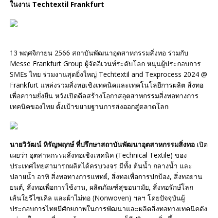
ในงาน Techtextil Frankfurt
13 พฤศจิกายน 2566 สถาบันพัฒนาอุตสาหกรรมสิ่งทอ ร่วมกับ
Messe Frankfurt Group ผู้จัดอีเวนท์ระดับโลก หนุนผู้ประกอบการ
SMEs ไทย ร่วมงานสุดยิ่งใหญ่ Techtextil and Texprocess 2024 @
Frankfurt แหล่งรวมสิ่งทอเชิงเทคนิคและเทคโนโลยีการผลิต สิ่งทอ
เพื่อความยั่งยืน หวังเปิดดีลสร้างโอกาสอุตสาหกรรมสิ่งทอทางการ
เทคนิคของไทย ตั้งเป้าขยายฐานการส่งออกสู่ตลาดโลก
นายวิวัฒน์ หิรัญพฤกษ์ ที่ปรึกษาสถาบันพัฒนาอุตสาหกรรมสิ่งทอ
เปิด
เผยว่า อุตสาหกรรมสิ่งทอเชิงเทคนิค (Technical Textile) ของ
ประเทศไทยสามารถผลิตได้ครบวงจร มีทั้ง ต้นน้ำ กลางน้ำ และ
ปลายน้ำ อาทิ สิ่งทอทางการแพทย์, สิ่งทอเพื่อการปกป้อง, สิ่งทอยาน
ยนต์, สิ่งทอเพื่อการใช้งาน, ผลิตภัณฑ์สุขอนามัย, สิ่งทอรักษ์โลก
เส้นใยรีไซเคิล และผ้าไม่ทอ (Nonwoven) ฯลฯ โดยปัจจุบันผู้
ประกอบการไทยมีศักยภาพในการพัฒนาและผลิตสิ่งทอทางเทคนิคดัง