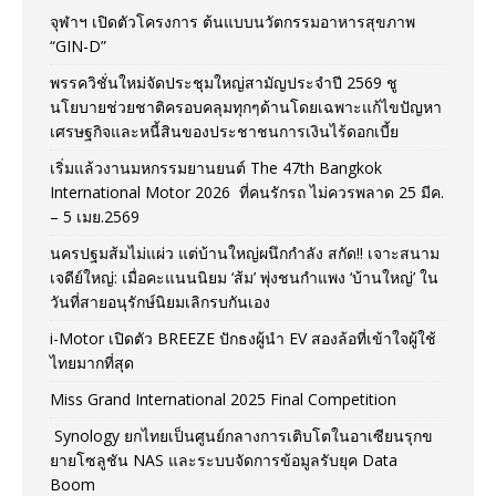
จุฬาฯ เปิดตัวโครงการ ต้นแบบนวัตกรรมอาหารสุขภาพ
“GIN-D”
พรรควิชั่นใหม่จัดประชุมใหญ่สามัญประจำปี 2569 ชู
นโยบายช่วยชาติครอบคลุมทุกๆด้านโดยเฉพาะแก้ไขปัญหา
เศรษฐกิจและหนี้สินของประชาชนการเงินไร้ดอกเบี้ย
เริ่มแล้วงานมหกรรมยานยนต์ The 47th Bangkok
International Motor 2026 ที่คนรักรถ ไม่ควรพลาด 25 มีค.
– 5 เมย.2569
นครปฐมส้มไม่แผ่ว แต่บ้านใหญ่ผนึกกำลัง สกัด!! เจาะสนาม
เจดีย์ใหญ่: เมื่อคะแนนนิยม ‘ส้ม’ พุ่งชนกำแพง ‘บ้านใหญ่’ ใน
วันที่สายอนุรักษ์นิยมเลิกรบกันเอง
i-Motor เปิดตัว BREEZE ปักธงผู้นำ EV สองล้อที่เข้าใจผู้ใช้
ไทยมากที่สุด
Miss Grand International 2025 Final Competition
Synology ยกไทยเป็นศูนย์กลางการเติบโตในอาเซียนรุกข
ยายโซลูชัน NAS และระบบจัดการข้อมูลรับยุค Data
Boom