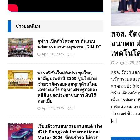
ข่าวยอดนิยม
สจล. จัด
จุฬาฯ เปิดตัวโครงการ ต้นแบบ
อนาคต ผ่
นวัตกรรมอาหารสุขภาพ “GIN-D”
เทคโนโลย
April 30, 2026
0
August 25, 2
สจล. จัดงานสถา
พรรควิชั่นใหม่จัดประชุมใหญ่
สามัญประจำปี 2569 ชูนโยบาย
นวัตกรรมและเท
ช่วยชาติครอบคลุมทุกๆด้านโดย
ลาดกระบัง (สจล
เฉพาะแก้ไขปัญหาเศรษฐกิจและ
พร้อมเดินหน้าต
หนี้สินของประชาชนการเงินไร้
เพื่อการพัฒนาท
ดอกเบี้ย
เวทีแสดงผลงาน
April 12, 2026
0
ประเทศ ซึ่งงาน
[…]
เริ่มแล้วงานมหกรรมยานยนต์ The
47th Bangkok International
Motor 2026 ที่คนรักรถ ไม่ควร