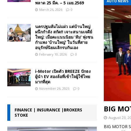
AUTO NEWS
พลาด 25 มีค. – 5 เมย.2569
March 26, 2026
0
นครปฐมส้มไม่แผ่ว แต่บ้านใหญ่
ผนึกกำลัง สกัด!! เจาะสนามเจดีย์
ใหญ่: เมื่อคะแนนนิยม ‘ส้ม’ พุ่งชน
กำแพง ‘บ้านใหญ่’ ในวันที่สาย
อนุรักษ์นิยมเลิกรบกันเอง
February 10, 2026
0
i-Motor เปิดตัว BREEZE ปักธง
ผู้นำ EV สองล้อที่เข้าใจผู้ใช้ไทย
มากที่สุด
November 26, 2025
0
BIG MO
FINANCE | INSURANCE |BROKERS
STOKE
August 23, 2
BIG MOTOR SAL