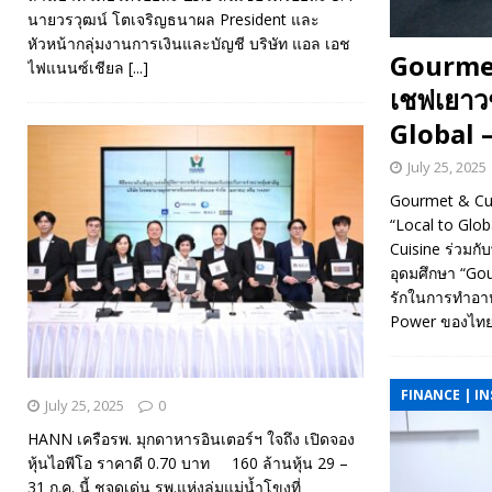
นายวรวุฒน์ โตเจริญธนาผล President และ
หัวหน้ากลุ่มงานการเงินและบัญชี บริษัท แอล เอช
Gourmet
ไฟแนนซ์เชียล
[...]
เชฟเยาวช
Global –
July 25, 2025
Gourmet & Cui
“Local to
Cuisine ร่วมก
อุดมศึกษา “Gour
รักในการทำอาหา
Power ของไทยผ
FINANCE | I
July 25, 2025
0
HANN เครือรพ. มุกดาหารอินเตอร์ฯ ใจถึง เปิดจอง
หุ้นไอพีโอ ราคาดี 0.70 บาท 160 ล้านหุ้น 29 –
31 ก.ค. นี้ ชูจุดเด่น รพ.แห่งลุ่มแม่น้ำโขงที่