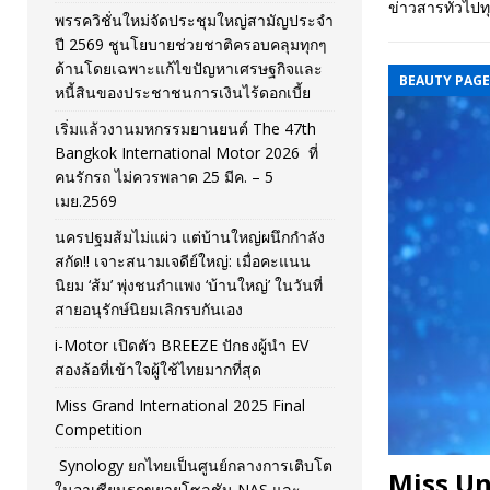
ข่าวสารทั่วไปท
พรรควิชั่นใหม่จัดประชุมใหญ่สามัญประจำ
[ November 26, 2025 ]
i-Motor เปิดตัว BREEZE ปักธงผู้นำ
ปี 2569 ชูนโยบายช่วยชาติครอบคลุมทุกๆ
ด้านโดยเฉพาะแก้ไขปัญหาเศรษฐกิจและ
[ April 30, 2026 ]
จุฬาฯ เปิดตัวโครงการ ต้นแบบนวัตกรร
BEAUTY PAG
หนี้สินของประชาชนการเงินไร้ดอกเบี้ย
เริ่มแล้วงานมหกรรมยานยนต์ The 47th
Bangkok International Motor 2026 ที่
คนรักรถ ไม่ควรพลาด 25 มีค. – 5
เมย.2569
นครปฐมส้มไม่แผ่ว แต่บ้านใหญ่ผนึกกำลัง
สกัด!! เจาะสนามเจดีย์ใหญ่: เมื่อคะแนน
นิยม ‘ส้ม’ พุ่งชนกำแพง ‘บ้านใหญ่’ ในวันที่
สายอนุรักษ์นิยมเลิกรบกันเอง
i-Motor เปิดตัว BREEZE ปักธงผู้นำ EV
สองล้อที่เข้าใจผู้ใช้ไทยมากที่สุด
Miss Grand International 2025 Final
Competition
Synology ยกไทยเป็นศูนย์กลางการเติบโต
Miss Un
ในอาเซียนรุกขยายโซลูชัน NAS และ