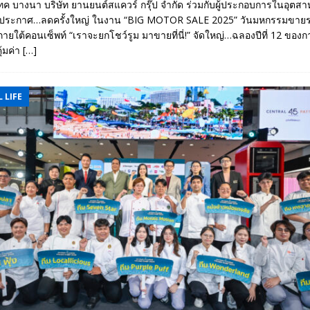
เทค บางนา บริษัท ยานยนต์สแควร์ กรุ๊ป จำกัด ร่วมกับผู้ประกอบการในอุต
 ประกาศ…ลดครั้งใหญ่ ในงาน “BIG MOTOR SALE 2025” วันมหกรรมขายร
ายใต้คอนเซ็พท์ “เราจะยกโชว์รูม มาขายที่นี่!” จัดใหญ่…ฉลองปีที่ 12 ขอ
ุ้มค่า
[…]
 LIFE