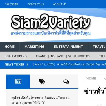
CALENDAR
CONTACT US
ABOUT US
HOME
MARKETING
ENTERTAINMENT
TRAVEL
HOTEL & DINING
FINANCE | INSURANCE | STOKE BROKERS
TALK
[ April 12, 2026 ]
พรรควิชั่นใหม่จัดประชุมใหญ่สามัญปร
NEWS TICKER
และหนี้สินของประชาชนการเงินไร้ดอกเบี้ย
PR NEWS
HOME
ข
[ March 26, 2026 ]
เริ่มแล้วงานมหกรรมยานยนต์ The 47th
เมย.2569
AUTO NEWS
ข่าวทั่
[ February 10, 2026 ]
นครปฐมส้มไม่แผ่ว แต่บ้านใหญ่ผนึกกำ
จุฬาฯ เปิดตัวโครงการ ต้นแบบนวัตกรรม
อาหารสุขภาพ “GIN-D”
วันที่สายอนุรักษ์นิยมเลิกรบกันเอง
PR NEWS