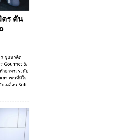
ตร ดัน
to
าร ชูแนวคิด
Gourmet &
นทำอาหารระดับ
ิมเยาวชนที่มีใจ
บเคลื่อน Soft