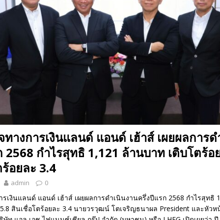
กิจทางการเงินแลนด์ แอนด์ เฮ้าส์ เผยผลการด
รก 2568 กำไรสุทธิ 1,121 ล้านบาท เติบโตร้อ
ตร้อยละ 3.4
admin
0
การเงินแลนด์ แอนด์ เฮ้าส์ เผยผลการดำเนินงานครึ่งปีแรก 2568 กำไรสุทธิ
25.8 สินเชื่อโตร้อยละ 3.4 นายวรวุฒน์ โตเจริญธนาผล President และหัวหน
ริษัท แอล เอช ไฟแนนซ์เชียล กรุ๊ป จำกัด (มหาชน) หรือ LHFG เปิดเผยว่า ป