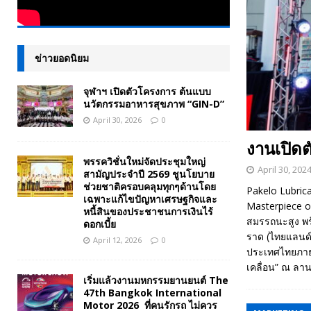
ข่าวยอดนิยม
จุฬาฯ เปิดตัวโครงการ ต้นแบบ
นวัตกรรมอาหารสุขภาพ “GIN-D”
April 30, 2026
0
งานเปิด
พรรควิชั่นใหม่จัดประชุมใหญ่
April 30, 202
สามัญประจำปี 2569 ชูนโยบาย
ช่วยชาติครอบคลุมทุกๆด้านโดย
Pakelo Lubrica
เฉพาะแก้ไขปัญหาเศรษฐกิจและ
Masterpiece o
หนี้สินของประชาชนการเงินไร้
สมรรถนะสูง พร
ดอกเบี้ย
ราด (ไทยแลนด์)
April 12, 2026
0
ประเทศไทยภายใ
เคลื่อน” ณ ลา
เริ่มแล้วงานมหกรรมยานยนต์ The
47th Bangkok International
Motor 2026 ที่คนรักรถ ไม่ควร