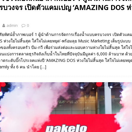
รบวงจร เปิดตัวแคมเปญ ‘AMAZING DOS ห่
admin
0
สัยทัศน์ย้ำภาพเบอร์ 1 ผู้นำด้านการจัดการเรื่องน้ำแบบครบวงจร เปิดตัวแ
่วงใยไม่สิ้นสุด ใส่ใจไม่เคยหยุด’-พร้อมลุย Music Marketing เต็มรูปแบบ
กของทั้งครอบครัว บีม-กวี เพื่อร่วมส่งต่อและมอบความห่วงใยไม่สิ้นสุด ใส่ใจ
วนแบ่งการตลาดธุรกิจถังเก็บน้ำในไทยที่ปัจจุบันมีมูลค่า 6,000 ล้านบาท ด้
ะดับบิ๊กโปรเจคแห่งปี ‘AMAZING DOS ห่วงใยไม่สิ้นสุด ใส่ใจไม่เคยหยุด’
mily ทั้ง 6 คน นำโดย
[…]