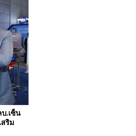
ลบ.เซ็น
เสริม