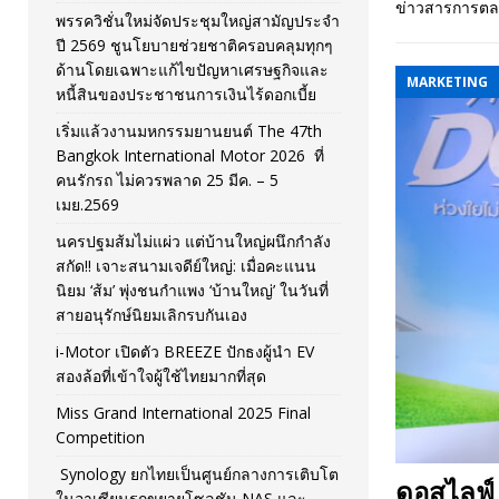
ข่าวสารการต
พรรควิชั่นใหม่จัดประชุมใหญ่สามัญประจำ
[ November 26, 2025 ]
i-Motor เปิดตัว BREEZE ปักธงผู้นำ
ปี 2569 ชูนโยบายช่วยชาติครอบคลุมทุกๆ
[ April 30, 2026 ]
จุฬาฯ เปิดตัวโครงการ ต้นแบบนวัตกรร
ด้านโดยเฉพาะแก้ไขปัญหาเศรษฐกิจและ
MARKETING
หนี้สินของประชาชนการเงินไร้ดอกเบี้ย
เริ่มแล้วงานมหกรรมยานยนต์ The 47th
Bangkok International Motor 2026 ที่
คนรักรถ ไม่ควรพลาด 25 มีค. – 5
เมย.2569
นครปฐมส้มไม่แผ่ว แต่บ้านใหญ่ผนึกกำลัง
สกัด!! เจาะสนามเจดีย์ใหญ่: เมื่อคะแนน
นิยม ‘ส้ม’ พุ่งชนกำแพง ‘บ้านใหญ่’ ในวันที่
สายอนุรักษ์นิยมเลิกรบกันเอง
i-Motor เปิดตัว BREEZE ปักธงผู้นำ EV
สองล้อที่เข้าใจผู้ใช้ไทยมากที่สุด
Miss Grand International 2025 Final
Competition
Synology ยกไทยเป็นศูนย์กลางการเติบโต
ดอสไลฟ์ โ
ในอาเซียนรุกขยายโซลูชัน NAS และ