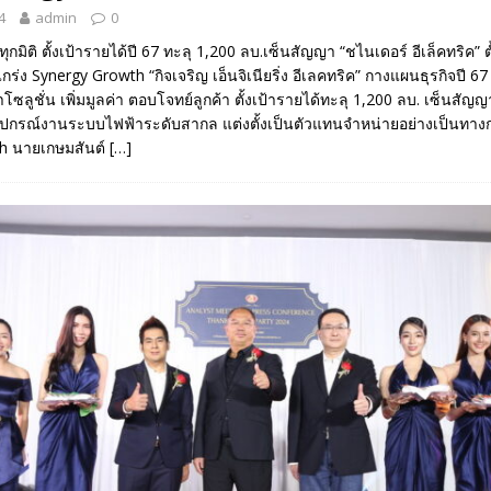
4
admin
0
ุกมิติ ตั้งเป้ารายได้ปี 67 ทะลุ 1,200 ลบ.เซ็นสัญญา “ชไนเดอร์ อีเล็คทริค” ต
กร่ง Synergy Growth “กิจเจริญ เอ็นจิเนียริ่ง อีเลคทริค” กางแผนธุรกิจปี 6
ซลูชั่น เพิ่มมูลค่า ตอบโจทย์ลูกค้า ตั้งเป้ารายได้ทะลุ 1,200 ลบ. เซ็นสัญญ
ำอุปกรณ์งานระบบไฟฟ้าระดับสากล แต่งตั้งเป็นตัวแทนจำหน่ายอย่างเป็นทางก
h นายเกษมสันต์
[…]