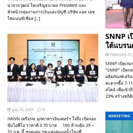
นายวรวุฒน์ โตเจริญธนาผล President และ
หัวหน้ากลุ่มงานการเงินและบัญชี บริษัท แอล เอช
ไฟแนนซ์เชียล
[...]
SNNP เปิ
ใต้แบรนด
February 21,
SNNP เปิดเกมรุ
“SNNP” เปิดกลย
ผลิตภัณฑ์เสริ
สะดวกซื้อ 7-
สไตล์ เพื่อเข้า
23% สร้างสถิติ
July 25, 2025
0
MARKETING
HANN เครือรพ. มุกดาหารอินเตอร์ฯ ใจถึง เปิดจอง
หุ้นไอพีโอ ราคาดี 0.70 บาท 160 ล้านหุ้น 29 –
31 ก.ค. นี้ ชูจุดเด่น รพ.แห่งลุ่มแม่น้ำโขงที่