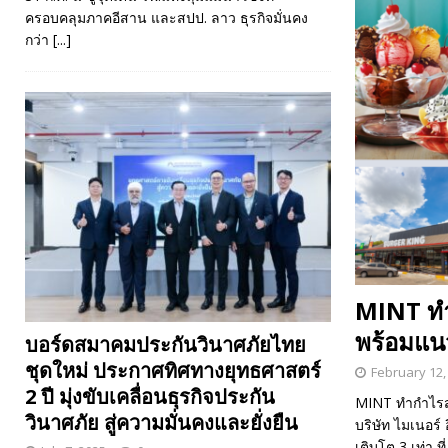
ครอบคลุมภาคอีสาน และสปป. ลาว ธุรกิจมั่นคง
กว่า
[...]
MINT ทำ
พร้อมแนว
บอร์ดสมาคมประกันวินาศภัยไทย
ชุดใหม่ ประกาศทิศทางยุทธศาสตร์
February 12,
2 ปี มุ่งขับเคลื่อนธุรกิจประกัน
MINT ทำกำไรสุ
วินาศภัย สู่ความมั่นคงและยั่งยืน
บริษัท ไมเนอร
เติบโต 3 เท่า 