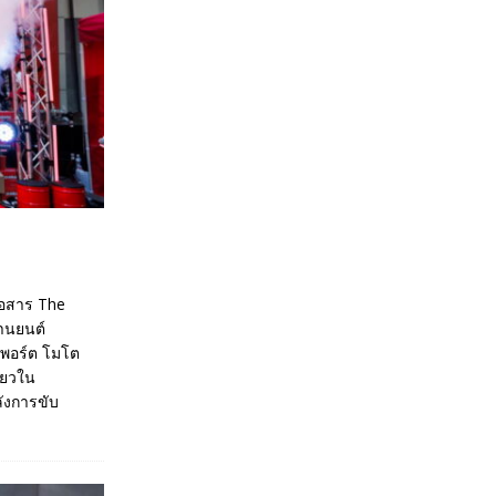
ื่อสาร The
านยนต์
มพอร์ต โมโต
ียวใน
ังการขับ