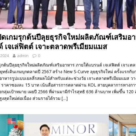
ดเกมรุกต้นปีลุยธุรกิจใหม่ผลิตภัณฑ์เสริมอ
์ เจเล่ฟิตต์ เจาะตลาดพรีเมียมแมส
 2024
admin
0
กต้นปีลุยธุรกิจใหม่ผลิตภัณฑ์เสริมอาหาร ภายใต้แบรนด์ เจเล่ฟิตต์ เจาะต
ุทธ์เดินเกมบุกตลาดปี 2567 สร้าง New S-Curve ลุยธุรกิจใหม่ ครั้งแรกกับก
มอาหารรูปแบบเยลลี่รสผลไม้สำหรับแต่ละช่วงวัย เจาะตลาดพรีเมียมแมส วา
11 ราคาซองละ 15 บาท เน้นสื่อสารการตลาดผ่าน KOL สายบุคลาการทางกา
ถึงกลุ่มเป้าหมาย เผยปี 2566 ที่ผ่านมามีกำไรสุทธิ 636 ล้านบาท เพิ่มขึ้น 120
สูงสุดใหม่ต่อเนื่อง ส่วนรายได้รวม
[…]