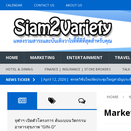
CALENDAR
CONTACT US
ABOUT US
HOME
MARKETING
ENTERTAINMENT
TRAVEL
HOTEL & DINING
FINANCE | INSURANCE | STOKE BROKERS
TALK
[ April 12, 2026 ]
พรรควิชั่นใหม่จัดประชุมใหญ่สามัญปร
NEWS TICKER
และหนี้สินของประชาชนการเงินไร้ดอกเบี้ย
PR NEWS
HOME
ข
[ March 26, 2026 ]
เริ่มแล้วงานมหกรรมยานยนต์ The 47th
เมย.2569
AUTO NEWS
Marke
[ February 10, 2026 ]
นครปฐมส้มไม่แผ่ว แต่บ้านใหญ่ผนึกกำ
จุฬาฯ เปิดตัวโครงการ ต้นแบบนวัตกรรม
อาหารสุขภาพ “GIN-D”
วันที่สายอนุรักษ์นิยมเลิกรบกันเอง
PR NEWS