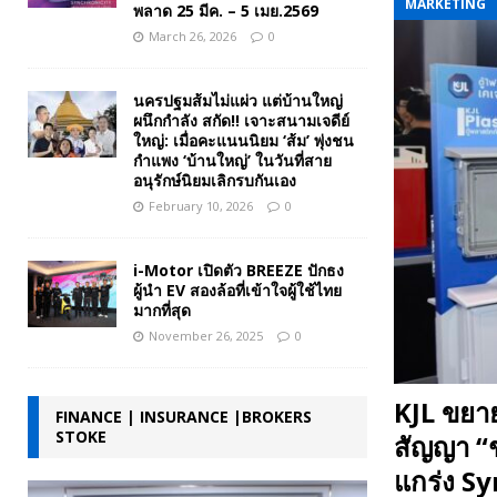
MARKETING
พลาด 25 มีค. – 5 เมย.2569
March 26, 2026
0
นครปฐมส้มไม่แผ่ว แต่บ้านใหญ่
ผนึกกำลัง สกัด!! เจาะสนามเจดีย์
ใหญ่: เมื่อคะแนนนิยม ‘ส้ม’ พุ่งชน
กำแพง ‘บ้านใหญ่’ ในวันที่สาย
อนุรักษ์นิยมเลิกรบกันเอง
February 10, 2026
0
i-Motor เปิดตัว BREEZE ปักธง
ผู้นำ EV สองล้อที่เข้าใจผู้ใช้ไทย
มากที่สุด
November 26, 2025
0
KJL ขยายธ
FINANCE | INSURANCE |BROKERS
STOKE
สัญญา “ช
แกร่ง S