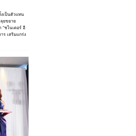
ั้งเป็นตัวแทน
7 ลุยขยาย
า “ชไนเดอร์ อี
าร เสริมแกร่ง