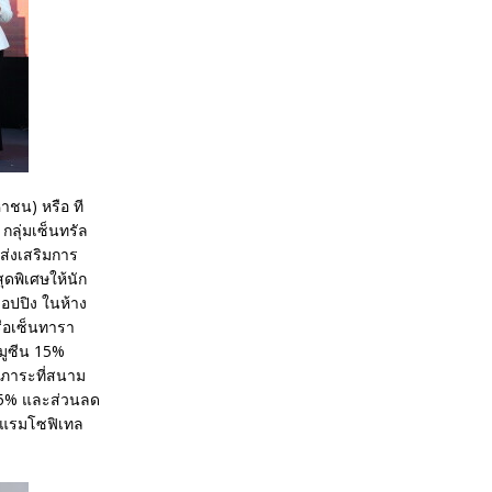
าชน) หรือ ที
 กลุ่มเซ็นทรัล
ส่งเสริมการ
ดพิเศษให้นัก
อปปิง ในห้าง
รือเซ็นทารา
มูซีน 15%
มภาระที่สนาม
ด 25% และส่วนลด
รงแรมโซฟิเทล