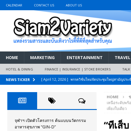
CALENDAR
CONTACT US
ABOUT US
HOME
MARKETING
ENTERTAINMENT
TRAVEL
HOTEL & DINING
FINANCE | INSURANCE | STOKE BROKERS
TALK
[ April 12, 2026 ]
พรรควิชั่นใหม่จัดประชุมใหญ่สามัญปร
NEWS TICKER
และหนี้สินของประชาชนการเงินไร้ดอกเบี้ย
PR NEWS
HOME
ข
[ March 26, 2026 ]
เริ่มแล้วงานมหกรรมยานยนต์ The 47th
เหนือระดับพร้
เพียงใบเดียว
เมย.2569
AUTO NEWS
[ February 10, 2026 ]
นครปฐมส้มไม่แผ่ว แต่บ้านใหญ่ผนึกกำ
จุฬาฯ เปิดตัวโครงการ ต้นแบบนวัตกรรม
“ทีเส็
อาหารสุขภาพ “GIN-D”
วันที่สายอนุรักษ์นิยมเลิกรบกันเอง
PR NEWS