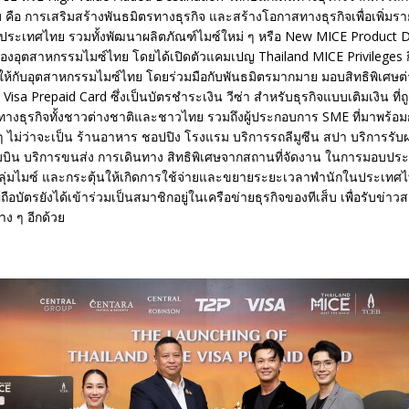
 คือ การเสริมสร้างพันธมิตรทางธุรกิจ และสร้างโอกาสทางธุรกิจเพื่อเพิ่มร
บประเทศไทย รวมทั้งพัฒนาผลิตภัณฑ์ไมซ์ใหม่ ๆ หรือ New MICE Product
องอุตสาหกรรมไมซ์ไทย โดยได้เปิดตัวแคมเปญ Thailand MICE Privileges กิ
ห้กับอุตสาหกรรมไมซ์ไทย โดยร่วมมือกับพันธมิตรมากมาย มอบสิทธิพิเศษต่า
Visa Prepaid Card ซึ่งเป็นบัตรชำระเงิน วีซ่า สำหรับธุรกิจแบบเติมเงิน ที
ดินทางธุรกิจทั้งชาวต่างชาติและชาวไทย รวมถึงผู้ประกอบการ SME ที่มาพร้อมก
 ไม่ว่าจะเป็น ร้านอาหาร ชอปปิง โรงแรม บริการรถลีมูซีน สปา บริการรับฝ
มบิน บริการขนส่ง การเดินทาง สิทธิพิเศษจากสถานที่จัดงาน ในการมอบประส
กลุ่มไมซ์ และกระตุ้นให้เกิดการใช้จ่ายและขยายระยะเวลาพำนักในประเทศไท
้ผู้ถือบัตรยังได้เข้าร่วมเป็นสมาชิกอยู่ในเครือข่ายธุรกิจของทีเส็บ เพื่อรับข
ง ๆ อีกด้วย