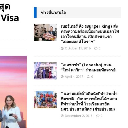
สุด
ข่าวที่น่าสนใจ
 Visa
เบอร์เกอร์ คิง (Burger King) ส่ง
ตรงความอร่อยเนื้อย่างบนเปลวไฟ
เอาใจคนอีสาน เปิดสาขาแรก
“เดอะมอลล์โคราช”
October 11, 2016
0
“เลอซาช่า” (Lesasha) ชวน
“ใหม่ ดาวิกา” ร่วมเผยมหัศจรรย์
April 4, 2017
0
” ฉลามแบ๊งค์”อดีตนักกีฬาว่ายน้ำ
ทีมชาติ…กับบทบาทใหม่โค้ชสอน
กีฬาว่ายน้ำที่ โรงเรียนสาธิต
มศว.ประสานมิตร (ฝ่ายประถม)
December 2, 2018
0