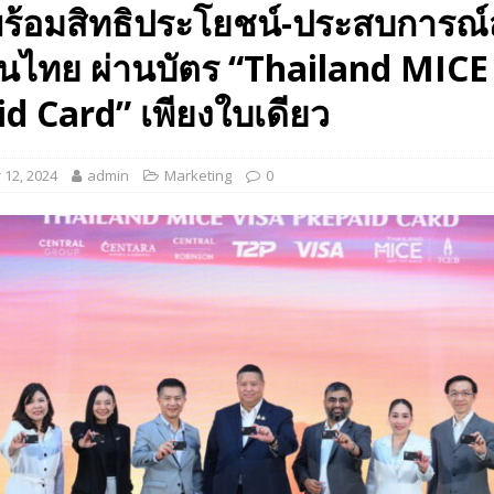
พร้อมสิทธิประโยชน์-ประสบการณ์
 EV สองล้อที่เข้าใจผู้ใช้ไทยมากที่สุด
AUTO NEWS
ในไทย ผ่านบัตร “Thailand MICE
มอาหารสุขภาพ “GIN-D”
EVENT SOCIAL LIFE
d Card” เพียงใบเดียว
12, 2024
admin
Marketing
0