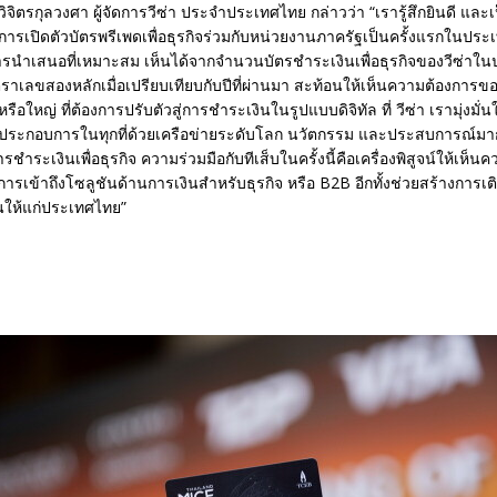
ตรกุลวงศา ผู้จัดการวีซ่า ประจำประเทศไทย กล่าวว่า “เรารู้สึกยินดี และเป็น
นการเปิดตัวบัตรพรีเพดเพื่อธุรกิจร่วมกับหน่วยงานภาครัฐเป็นครั้งแรกในประเ
ารนำเสนอที่เหมาะสม เห็นได้จากจำนวนบัตรชำระเงินเพื่อธุรกิจของวีซ่าใน
ตราเลขสองหลักเมื่อเปรียบเทียบกับปีที่ผ่านมา สะท้อนให้เห็นความต้องการขอ
ือใหญ่ ที่ต้องการปรับตัวสู่การชำระเงินในรูปแบบดิจิทัล ที่ วีซ่า เรามุ่งมั
ู้ประกอบการในทุกที่ด้วยเครือข่ายระดับโลก นวัตกรรม และประสบการณ์มาก
ชำระเงินเพื่อธุรกิจ ความร่วมมือกับทีเส็บในครั้งนี้คือเครื่องพิสูจน์ให้เห็นค
ิมการเข้าถึงโซลูชันด้านการเงินสำหรับธุรกิจ หรือ B2B อีกทั้งช่วยสร้างการเ
ยืนให้แก่ประเทศไทย”