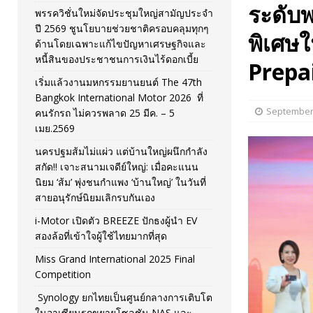
ระดับ
พรรควิชั่นใหม่จัดประชุมใหญ่สามัญประจำ
[ November 26, 2025 ]
i-Motor เปิดตัว BREEZE ปักธงผู้นำ
ปี 2569 ชูนโยบายช่วยชาติครอบคลุมทุกๆ
พิเศษ
ด้านโดยเฉพาะแก้ไขปัญหาเศรษฐกิจและ
[ April 30, 2026 ]
จุฬาฯ เปิดตัวโครงการ ต้นแบบนวัตกรร
หนี้สินของประชาชนการเงินไร้ดอกเบี้ย
Prepai
เริ่มแล้วงานมหกรรมยานยนต์ The 47th
Bangkok International Motor 2026 ที่
September 
คนรักรถ ไม่ควรพลาด 25 มีค. – 5
เมย.2569
นครปฐมส้มไม่แผ่ว แต่บ้านใหญ่ผนึกกำลัง
สกัด!! เจาะสนามเจดีย์ใหญ่: เมื่อคะแนน
นิยม ‘ส้ม’ พุ่งชนกำแพง ‘บ้านใหญ่’ ในวันที่
สายอนุรักษ์นิยมเลิกรบกันเอง
i-Motor เปิดตัว BREEZE ปักธงผู้นำ EV
สองล้อที่เข้าใจผู้ใช้ไทยมากที่สุด
Miss Grand International 2025 Final
Competition
Synology ยกไทยเป็นศูนย์กลางการเติบโต
ในอาเซียนรุกขยายโซลูชัน NAS และ