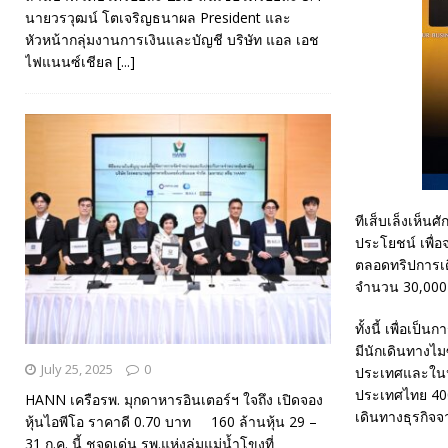
นายวรวุฒน์ โตเจริญธนาผล President และ
หัวหน้ากลุ่มงานการเงินและบัญชี บริษัท แอล เอช
ไฟแนนซ์เชียล
[...]
ทีเส็บเล็งเห็น
ประโยชน์ เพื่อ
ตลอดทริปการเดิ
จำนวน 30,000 
ทั้งนี้ เพื่อเป
มีนักเดินทางไม
July 25, 2025
0
ประเทศและในป
ประเทศไทย 400
HANN เครือรพ. มุกดาหารอินเตอร์ฯ ใจถึง เปิดจอง
เดินทางธุรกิจจ
หุ้นไอพีโอ ราคาดี 0.70 บาท 160 ล้านหุ้น 29 –
31 ก.ค. นี้ ชูจุดเด่น รพ.แห่งลุ่มแม่น้ำโขงที่