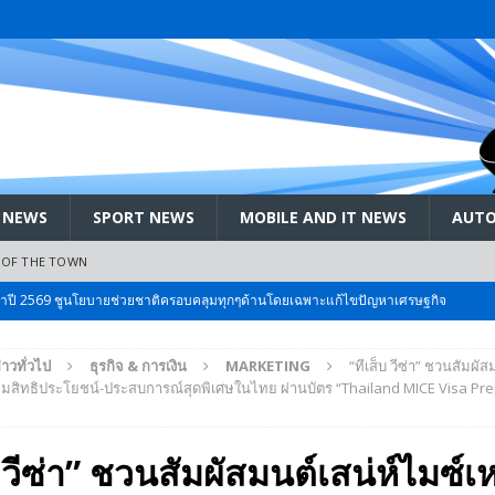
 NEWS
SPORT NEWS
MOBILE AND IT NEWS
AUTO
 OF THE TOWN
ะจำปี 2569 ชูนโยบายช่วยชาติครอบคลุมทุกๆด้านโดยเฉพาะแก้ไขปัญหาเศรษฐกิจ
่าวทั่วไป
ธุรกิจ & การเงิน
MARKETING
“ทีเส็บ วีซ่า” ชวนสัมผัส
 Bangkok International Motor 2026 ที่คนรักรถ ไม่ควรพลาด 25 มีค. – 5
อมสิทธิประโยชน์-ประสบการณ์สุดพิเศษในไทย ผ่านบัตร “Thailand MICE Visa Pr
ลัง สกัด!! เจาะสนามเจดีย์ใหญ่: เมื่อคะแนนนิยม ‘ส้ม’ พุ่งชนกำแพง ‘บ้านใหญ่’ ใน
บ วีซ่า” ชวนสัมผัสมนต์เสน่ห์ไมซ์เ