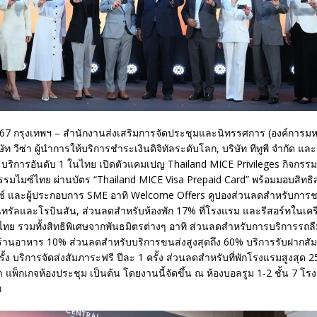
67 กรุงเทพฯ – สำนักงานส่งเสริมการจัดประชุมและนิทรรศการ (องค์การมห
ิษัท วีซ่า ผู้นำการให้บริการชำระเงินดิจิทัลระดับโลก, บริษัท ทีทูพี จํากัด และ
ะบริการอันดับ 1 ในไทย เปิดตัวแคมเปญ Thailand MICE Privileges กิจกรรม
รมไมซ์ไทย ผ่านบัตร “Thailand MICE Visa Prepaid Card” พร้อมมอบสิทธิสุ
มซ์ และผู้ประกอบการ SME อาทิ Welcome Offers คูปองส่วนลดสำหรับการช
นทรัลและโรบินสัน, ส่วนลดสำหรับห้องพัก 17% ที่โรงแรม และรีสอร์ทในเค
ย รวมทั้งสิทธิพิเศษจากพันธมิตรต่างๆ อาทิ ส่วนลดสำหรับการบริการรถลี
้านอาหาร 10% ส่วนลดสำหรับบริการขนส่งสูงสุดถึง 60% บริการรับฝากสั
ครั้ง บริการจัดส่งสัมภาระฟรี ปีละ 1 ครั้ง ส่วนลดสำหรับที่พักโรงแรมสูงสุ
แพ็กเกจห้องประชุม เป็นต้น โดยงานนี้จัดขึ้น ณ ห้องบอลรูม 1-2 ชั้น 7 โ
ท