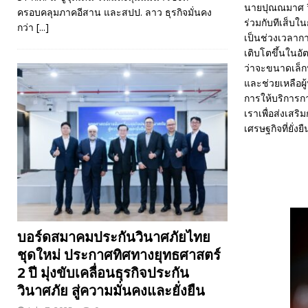
นายปุณณมาศ วิจิ
ครอบคลุมภาคอีสาน และสปป. ลาว ธุรกิจมั่นคง
ร่วมกับทีเส็บใ
กว่า
[...]
เป็นช่วงเวลาก
เติบโตขึ้นในอั
ว่าจะขนาดเล็กหร
และช่วยเหลือผ
การให้บริการการ
เราเพื่อส่งเสร
เศรษฐกิจที่ยั่ง
บอร์ดสมาคมประกันวินาศภัยไทย
ชุดใหม่ ประกาศทิศทางยุทธศาสตร์
2 ปี มุ่งขับเคลื่อนธุรกิจประกัน
วินาศภัย สู่ความมั่นคงและยั่งยืน