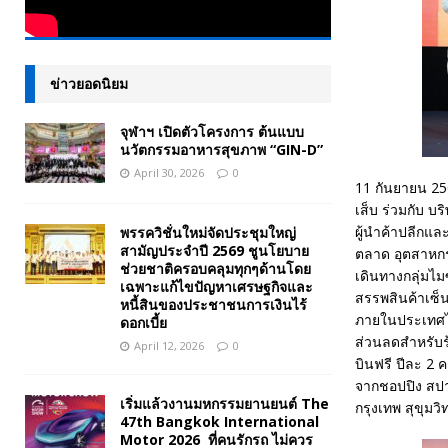
ข่าวยอดนิยม
จุฬาฯ เปิดตัวโครงการ ต้นแบบ
นวัตกรรมอาหารสุขภาพ “GIN-D”
April 30, 2026
0
11 กันยายน 25
เส็บ ร่วมกับ บร
ผู้นำค้าปลีกแล
พรรควิชั่นใหม่จัดประชุมใหญ่
สามัญประจำปี 2569 ชูนโยบาย
ตลาด อุตสาหกร
ช่วยชาติครอบคลุมทุกๆด้านโดย
เดินทางกลุ่มไ
เฉพาะแก้ไขปัญหาเศรษฐกิจและ
สรรพสินค้าเซ็
หนี้สินของประชาชนการเงินไร้
ภายในประเทศไท
ดอกเบี้ย
ส่วนลดสำหรับร
April 12, 2026
0
บินฟรี ปีละ 2 
จากชอปปิง สปา 
เริ่มแล้วงานมหกรรมยานยนต์ The
กรุงเทพ สุขุมวิ
47th Bangkok International
Motor 2026 ที่คนรักรถ ไม่ควร