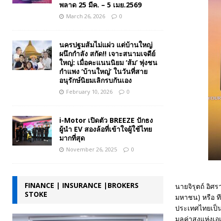
พลาด 25 มีค. – 5 เมย.2569
March 26, 2026
0
นครปฐมส้มไม่แผ่ว แต่บ้านใหญ่
ผนึกกำลัง สกัด!! เจาะสนามเจดีย์
ใหญ่: เมื่อคะแนนนิยม ‘ส้ม’ พุ่งชน
กำแพง ‘บ้านใหญ่’ ในวันที่สาย
อนุรักษ์นิยมเลิกรบกันเอง
February 10, 2026
0
i-Motor เปิดตัว BREEZE ปักธง
ผู้นำ EV สองล้อที่เข้าใจผู้ใช้ไทย
มากที่สุด
November 26, 2025
0
FINANCE | INSURANCE |BROKERS
นายจิรุตถ์ อิ
STOKE
มหาชน) หรือ ที
ประเทศไทยเป็น
มูลค่าสูงแห่งเ