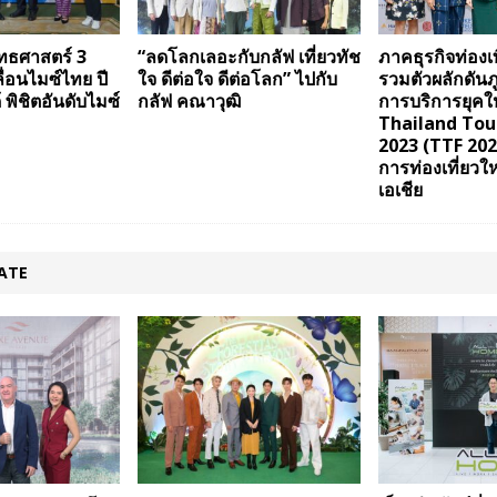
ยุทธศาสตร์ 3
“ลดโลกเลอะกับกลัฟ เที่ยวทัช
ภาคธุรกิจท่องเท
ื่อนไมซ์ไทย ปี
ใจ ดีต่อใจ ดีต่อโลก” ไปกับ
รวมตัวผลักดันภู
้ พิชิตอันดับไมซ์
กลัฟ คณาวุฒิ
การบริการยุคใ
Thailand To
2023 (TTF 202
การท่องเที่ยวให
เอเชีย
ATE