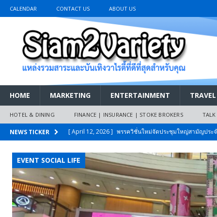
CALENDAR
CONTACT US
ABOUT US
HOME
MARKETING
ENTERTAINMENT
TRAVEL
HOTEL & DINING
FINANCE | INSURANCE | STOKE BROKERS
TALK
[ March 26, 2026 ]
เริ่มแล้วงานมหกรรมยานยนต์ The 47th
NEWS TICKER
เมย.2569
AUTO NEWS
EVENT SOCIAL LIFE
[ February 10, 2026 ]
นครปฐมส้มไม่แผ่ว แต่บ้านใหญ่ผนึกกำ
วันที่สายอนุรักษ์นิยมเลิกรบกันเอง
PR NEWS
[ November 26, 2025 ]
i-Motor เปิดตัว BREEZE ปักธงผู้นำ
[ April 30, 2026 ]
จุฬาฯ เปิดตัวโครงการ ต้นแบบนวัตกรร