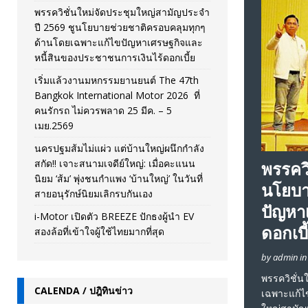
พรรควิชั่นใหม่จัดประชุมใหญ่สามัญประจำ
ปี 2569 ชูนโยบายช่วยชาติครอบคลุมทุกๆ
ด้านโดยเฉพาะแก้ไขปัญหาเศรษฐกิจและ
หนี้สินของประชาชนการเงินไร้ดอกเบี้ย
เริ่มแล้วงานมหกรรมยานยนต์ The 47th
Bangkok International Motor 2026 ที่
คนรักรถ ไม่ควรพลาด 25 มีค. – 5
เมย.2569
นครปฐมส้มไม่แผ่ว แต่บ้านใหญ่ผนึกกำลัง
สกัด!! เจาะสนามเจดีย์ใหญ่: เมื่อคะแนน
พรรควิ
นิยม ‘ส้ม’ พุ่งชนกำแพง ‘บ้านใหญ่’ ในวันที่
นโยบา
สายอนุรักษ์นิยมเลิกรบกันเอง
ปัญหา
i-Motor เปิดตัว BREEZE ปักธงผู้นำ EV
ดอกเบี
สองล้อที่เข้าใจผู้ใช้ไทยมากที่สุด
by admin i
พรรควิชั่
CALENDA / ปฎิทินข่าว
เฉพาะแก้ไข