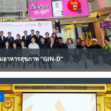
ะจำปี 2569 ชูนโยบายช่วยชาติครอบคลุมทุกๆด้านโดยเฉพาะแก้ไขปัญหาเศรษฐกิจ
รรมอาหารสุขภาพ “GIN-D”
S