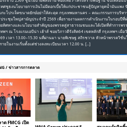
ระจำปี 2569 ชูนโยบายพลังงาน-ท่องเที่ยว-โครงสร้างพื้นฐาน ขับเคลื่อน
ศชูธงนโยบายการเงินไม่มีดอกเบี้ยให้แก่ประชาชนสู้ปัญหายุคน้ำมันแพง รั
มกะโปรเจ็คขนาดยักษ์อย่าให้สะดุด กรุงเทพมหานคร – คณะกรรมการบริหาร
ารประชุมใหญ่สามัญประจำปี 2569 เพื่อรายงานผลการดำเนินงานในรอบปีที่
เผยทิศทางและนโยบายสำคัญของพรรคสู่สาธารณชนและได้เปิดที่ทำการพรรค
พฯ ณ โรงแรมเอบีน่า เฮ้าส์ ซอยวิภาวดีรังสิต64 เขตหลักสี่ กรุงเทพฯ เมื่อวั
9 เวลา 13.00–15.30 นที่ผ่านมา นายพิเชษฐ สถิรชวาล หัวหน้าพรรควิชั่น
ายในงานเริ่มตั้งแต่ช่วงลงทะเบียนเวลา 12.00 น.
[...]
G / ข่าวสารการตลาด
ลาด FMCG เปิด