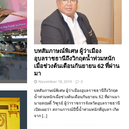
บทสัมภาษณ์พิเศษ ผู้ว่าเมือง
อุบลราชธานีถึงวิกฤตน้ำท่วมหนัก
พรรควิชั่นใหม่จัดประชุมใหญ่ส
เมื่อช่วงต้นเดือนกันยายน 62 ที่ผ่าน
โดยเฉพาะแก้ไขปัญหาเศรษฐกิจแ
มา
November 18, 2019
0
บทสัมภาษณ์พิเศษ ผู้ว่าเมืองอุบลราชธานีถึงวิกฤต
น้ำท่วมหนักเมื่อช่วงต้นเดือนกันยายน 62 ที่ผ่านมา
นายสฤษดิ์ วิฑูรย์ ผู้ว่าราชการจังหวัดอุบลราชธานี
เปิดเผยว่า สถานการณ์ปีนี้น้ำท่วมหนักที่อุบลฯ เกิด
จาก
[...]