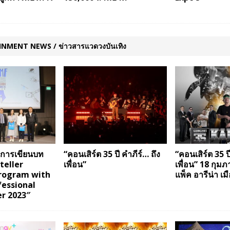
NMENT NEWS / ข่าวสารแวดวงบันเทิง
ปการเขียนบท
“คอนเสิร์ต 35 ปี คำภีร์… ถึง
“คอนเสิร์ต 35 ป
teller
เพื่อน”
เพื่อน” 18 กุมภาฯ
program with
แพ็ค อารีน่า เ
fessional
r 2023″