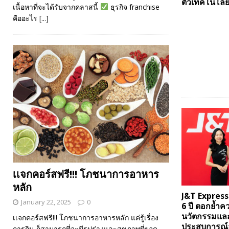
ตัวเทคโนโลยี
เนื้อหาที่จะได้รับจากคลาสนี้
ธุรกิจ franchise
คืออะไร
[...]
เเจกคอร์สฟรี!!! โภชนาการอาหาร
หลัก
J&T Expres
January 22, 2025
0
6 ปี ตอกย้ำคว
นวัตกรรมแล
เเจกคอร์สฟรี!!! โภชนาการอาหารหลัก แค่รู้เรื่อง
ประสบการณ์ล
การกิน ก็สามารถที่จะมีรูปร่างและสุขภาพที่ยอด