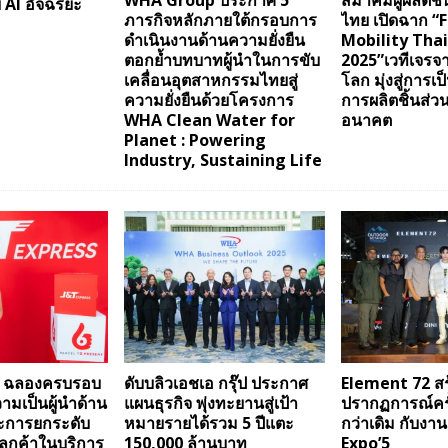
WHA Group ประกาศ 5
สมาคมผู้ผลิตชิ
 AI อัจฉริยะ
ภารกิจหลักภายใต้กรอบการ
ไทย เปิดฉาก “
ดำเนินงานด้านความยั่งยืน
Mobility Tha
ตอกย้ำบทบาทผู้นำในการขับ
2025”เวทีเจรจา
เคลื่อนอุตสาหกรรมไทยสู่
โลก มุ่งสู่การเ
ความยั่งยืนด้วยโครงการ
การผลิตชิ้นส่ว
WHA Clean Water for
อนาคต
Planet : Powering
Industry, Sustaining Life
s ฉลองครบรอบ
ดับบลิวเอชเอ กรุ๊ป ประกาศ
Element 72 สร
ามเป็นผู้นำด้าน
แผนธุรกิจ พุ่งทะยานสู่เป้า
ปรากฏการณ์ครั
ะการยกระดับ
หมายรายได้รวม 5 ปีแตะ
กว่าเดิม กับงา
ูกค้าในบริการ
150,000 ล้านบาท
Expo’5