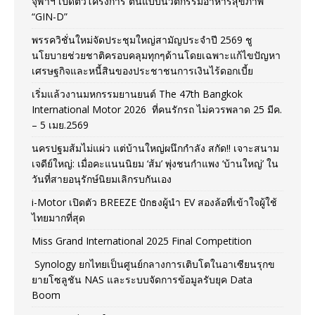
จุฬาฯ เปิดตัวโครงการ ต้นแบบนวัตกรรมอาหารสุขภาพ
“GIN-D”
พรรควิชั่นใหม่จัดประชุมใหญ่สามัญประจำปี 2569 ชู
นโยบายช่วยชาติครอบคลุมทุกๆด้านโดยเฉพาะแก้ไขปัญหา
เศรษฐกิจและหนี้สินของประชาชนการเงินไร้ดอกเบี้ย
เริ่มแล้วงานมหกรรมยานยนต์ The 47th Bangkok
International Motor 2026 ที่คนรักรถ ไม่ควรพลาด 25 มีค.
– 5 เมย.2569
นครปฐมส้มไม่แผ่ว แต่บ้านใหญ่ผนึกกำลัง สกัด!! เจาะสนาม
เจดีย์ใหญ่: เมื่อคะแนนนิยม ‘ส้ม’ พุ่งชนกำแพง ‘บ้านใหญ่’ ใน
วันที่สายอนุรักษ์นิยมเลิกรบกันเอง
i-Motor เปิดตัว BREEZE ปักธงผู้นำ EV สองล้อที่เข้าใจผู้ใช้
ไทยมากที่สุด
Miss Grand International 2025 Final Competition
Synology ยกไทยเป็นศูนย์กลางการเติบโตในอาเซียนรุกข
ยายโซลูชัน NAS และระบบจัดการข้อมูลรับยุค Data
Boom