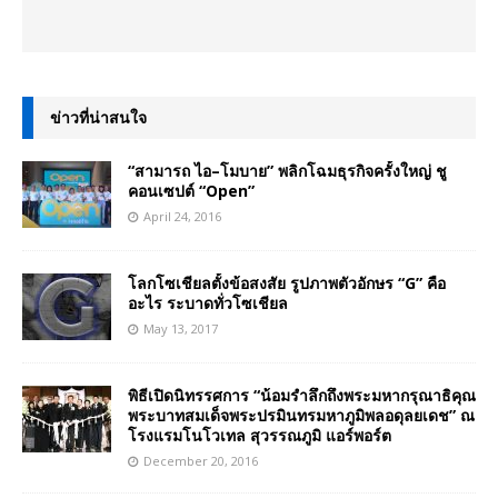
ข่าวที่น่าสนใจ
“สามารถ ไอ–โมบาย” พลิกโฉมธุรกิจครั้งใหญ่ ชู
คอนเซปต์ “Open”
April 24, 2016
โลกโซเชียลตั้งข้อสงสัย รูปภาพตัวอักษร “G” คือ
อะไร ระบาดทั่วโซเชียล
May 13, 2017
พิธีเปิดนิทรรศการ “น้อมรำลึกถึงพระมหากรุณาธิคุณ
พระบาทสมเด็จพระปรมินทรมหาภูมิพลอดุลยเดช” ณ
โรงแรมโนโวเทล สุวรรณภูมิ แอร์พอร์ต
December 20, 2016