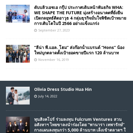
ดับบลิวเอชเอ กรุ๊ป ประกาศเดินหน้าพันธกิจ WHA:
WE SHAPE THE FUTURE มุ่งสร้างอนาคตที่ยั่งยืน
เปิดกลยุทธ์ติดอาวุธ 4 กลุ่มธุรกิจมั่นใจพิชิตเป้าหมาย
การเติบโตในปี 2566 อย่างแข็งแกร่ง
September 27, 2023
“ลีน่า พี.แอล. โฮม” ส่งก๊อกน้ำแบรนด์ “Hons” น้อง
ใหม่บุกตลาดตั้งเป้ายอดขายปีแรก 120 ล้านบาท
November 16, 2019
Olivia Dress Studio Hua Hin
July 14, 2022
ทุนสิงคโปร์ ร่วมลงทุน Fulcrum Ventures สวน
อสังหาฯ ไทยขาลงนำร่องโดย “พานารา เทพารักษ์”
กางแผนลงทุนกว่า 5,000 ล้านบาท เล็งเข้าตลาดฯ ใ