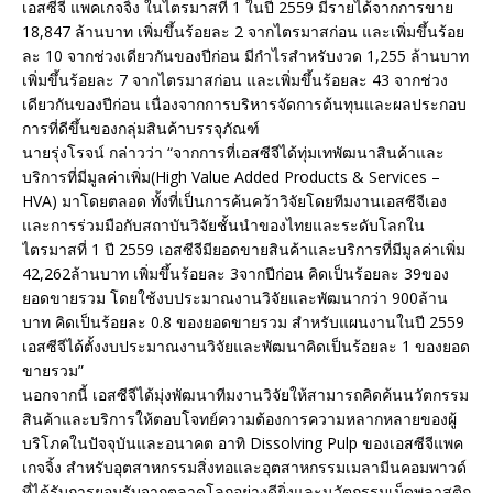
เอสซีจี แพคเกจจิ้ง ในไตรมาสที่ 1 ในปี 2559 มีรายได้จากการขาย
18,847 ล้านบาท เพิ่มขึ้นร้อยละ 2 จากไตรมาสก่อน และเพิ่มขึ้นร้อย
ละ 10 จากช่วงเดียวกันของปีก่อน มีกำไรสำหรับงวด 1,255 ล้านบาท
เพิ่มขึ้นร้อยละ 7 จากไตรมาสก่อน และเพิ่มขึ้นร้อยละ 43 จากช่วง
เดียวกันของปีก่อน เนื่องจากการบริหารจัดการต้นทุนและผลประกอบ
การที่ดีขึ้นของกลุ่มสินค้าบรรจุภัณฑ์
นายรุ่งโรจน์ กล่าวว่า “จากการที่เอสซีจีได้ทุ่มเทพัฒนาสินค้าและ
บริการที่มีมูลค่าเพิ่ม(High Value Added Products & Services –
HVA) มาโดยตลอด ทั้งที่เป็นการค้นคว้าวิจัยโดยทีมงานเอสซีจีเอง
และการร่วมมือกับสถาบันวิจัยชั้นนำของไทยและระดับโลกใน
ไตรมาสที่ 1 ปี 2559 เอสซีจีมียอดขายสินค้าและบริการที่มีมูลค่าเพิ่ม
42,262ล้านบาท เพิ่มขึ้นร้อยละ 3จากปีก่อน คิดเป็นร้อยละ 39ของ
ยอดขายรวม โดยใช้งบประมาณงานวิจัยและพัฒนากว่า 900ล้าน
บาท คิดเป็นร้อยละ 0.8 ของยอดขายรวม สำหรับแผนงานในปี 2559
เอสซีจีได้ตั้งงบประมาณงานวิจัยและพัฒนาคิดเป็นร้อยละ 1 ของยอด
ขายรวม”
นอกจากนี้ เอสซีจีได้มุ่งพัฒนาทีมงานวิจัยให้สามารถคิดค้นนวัตกรรม
สินค้าและบริการให้ตอบโจทย์ความต้องการความหลากหลายของผู้
บริโภคในปัจจุบันและอนาคต อาทิ Dissolving Pulp ของเอสซีจีแพค
เกจจิ้ง สำหรับอุตสาหกรรมสิ่งทอและอุตสาหกรรมเมลามีนคอมพาวด์
ที่ได้รับการยอมรับจากตลาดโลกอย่างดียิ่งและนวัตกรรมเม็ดพลาสติก