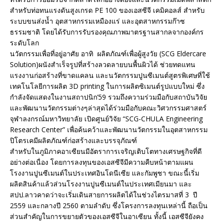
สำหรับท่อทนแรงดันสูงเกรด PE 100 ของเอสซีจี เคมิคอลส์ สำหรับ
ระบบขนส่งน้ำ อุตสาหกรรมเหมืองแร่ และอุตสาหกรรมก๊าซ
ธรรมชาติ โดยได้รับการรับรองคุณภาพมาตรฐานสากลจากองค์กร
ระดับโลก
นวัตกรรมเพื่อที่อยู่อาศัย อาทิ ผลิตภัณฑ์เพื่อผู้สูงวัย (SCG Eldercare
Solution)ผนังสำเร็จรูปที่สร้างลวดลายบนพื้นผิวได้ ช่วยทดแทน
แรงงานก่อสร้างที่ขาดแคลน และนวัตกรรมปูนซีเมนต์สูตรพิเศษที่ใช้
เทคโนโลยีการผลิต 3D printing ในการผลิตซิเมนต์รูปแบบใหม่ ซึ่ง
กำลังจัดแสดงในงานสถาปนิก’59 รวมถึงความร่วมมือกับสถาบันวิจัย
และพัฒนานวัตกรรมต่างๆล่าสุดได้ร่วมมือกับคณะวิศวกรรมศาสตร์
จุฬาลงกรณ์มหาวิทยาลัย เปิดศูนย์วิจัย “SCG-CHULA Engineering
Research Center” เพื่อค้นคว้าและพัฒนานวัตกรรมในอุตสาหกรรม
ปิโตรเคมีผลิตภัณฑ์ก่อสร้างและบรรจุภัณฑ์
สำหรับในภูมิภาคอาเซียนมีอัตราการเจริญเติบโตทางเศรษฐกิจที่ดี
อย่างต่อเนื่อง โดยการลงทุนของเอสซีจีมีความคืบหน้าตามแผน
โรงงานปูนซีเมนต์ในประเทศอินโดนีเซีย และกัมพูชา ขณะนี้เริ่ม
ผลิตสินค้าแล้วส่วนโรงงานปูนซีเมนต์ในประเทศเมียนมา และ
สปป.ลาวคาดว่าจะเริ่มเดินสายการผลิตได้ในช่วงไตรมาสที่ 3 ปี
2559 และกลางปี 2560 ตามลำดับ ซึ่งโครงการลงทุนเหล่านี้ ถือเป็น
ส่วนสำคัญในการขยายตัวของเอสซีจีในอาเซียน ทั้งนี้ เอสซีจียังคง