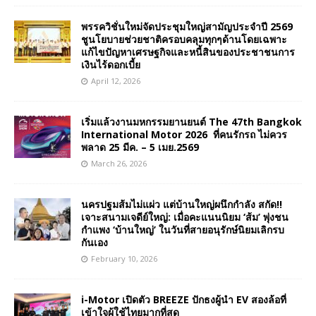
พรรควิชั่นใหม่จัดประชุมใหญ่สามัญประจำปี 2569
ชูนโยบายช่วยชาติครอบคลุมทุกๆด้านโดยเฉพาะ
แก้ไขปัญหาเศรษฐกิจและหนี้สินของประชาชนการ
เงินไร้ดอกเบี้ย
April 12, 2026
เริ่มแล้วงานมหกรรมยานยนต์ The 47th Bangkok
International Motor 2026 ที่คนรักรถ ไม่ควร
พลาด 25 มีค. – 5 เมย.2569
March 26, 2026
นครปฐมส้มไม่แผ่ว แต่บ้านใหญ่ผนึกกำลัง สกัด!!
เจาะสนามเจดีย์ใหญ่: เมื่อคะแนนนิยม ‘ส้ม’ พุ่งชน
กำแพง ‘บ้านใหญ่’ ในวันที่สายอนุรักษ์นิยมเลิกรบ
กันเอง
February 10, 2026
i-Motor เปิดตัว BREEZE ปักธงผู้นำ EV สองล้อที่
เข้าใจผู้ใช้ไทยมากที่สุด