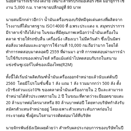
น้อยสามารถเข้าถึงได้ง่าย เหมาะสำหรับรถมอเตอร์ไซด์ มีอายุการใช้
งาน 5,000 ก.ม. ราคาขายปลีกอยู่ที่ 80 บาท
นายสมนึกกล่าวอีกว่า น้ำมันเครื่องของบริษัทมีจุดเด่นตรงที่ผลิตจาก
โรงงานที่ได้มาตรฐาน ISO14000 ที่ อ.พระประแดง จ. สมุทรปราการ
มีราคาเข้าถึงได้ง่าย ในขณะที่มีคุณภาพเหนือกว่าน้ำมันเครื่องใน
ตลาด ช่วยให้รถขับลื่น เครื่องนิ่ง เสียงเบา ไม่มีควันดำ ซึ่งเป็นมิตร
ต่อสิ่งแวดล้อมและอายุการใช้งานที่ 10,000 กม.ถือว่ามาก โดยได้
ทำการทดสอบมาตลอดปี 2559 ที่ผ่านมา อาทิ การทดสอบผ่านการนำ
ไปใช้กับรถของเฟรนไชส์ หรือแม้แต่นำไปทดสอบกับรถในสนาม
แข่งขันซูเปอร์ไบค์ของเมืองไทย(R2M)
ทั้งนี้ได้เริ่มนำผลิตภัณฑ์น้ำมันเครื่องออกจำหน่ายแล้วนับแต่ต้นปี
2560 โดยมีโปรโมชั่นซื้อ 1 ลัง แถม 1 ลัง รวมมากกว่า 500 ลัง ตั้ง
เป้าชิงส่วนแบ่ง10% ของตลาดน้ำมันเครื่องภายใน 2 ปีและสามารถ
จำหน่ายได้ทั่วประเทศภายใน 2 ปี ในขณะที่คาดว่าจะมียอดขายแตะ
20 ล้านบาทต่อไตรมาสหรือ 80 ล้านบาทต่อปี โดยทางบริษัทกำลังรับ
สมัครตัวแทนจำหน่ายอยู่ โดยเฉพาะตัวแทนระดับภาคก่อนไป
กระจายต่อ ซึ่งผู้สนใจสามารถติดต่อมาได้ที่บริษัท
นายจักรพันธ์ยังเปิดเผยด้วยว่า สำหรับผลประกอบการของบริษัทในปี