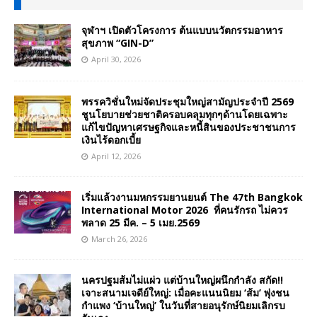
จุฬาฯ เปิดตัวโครงการ ต้นแบบนวัตกรรมอาหาร
สุขภาพ “GIN-D”
April 30, 2026
พรรควิชั่นใหม่จัดประชุมใหญ่สามัญประจำปี 2569
ชูนโยบายช่วยชาติครอบคลุมทุกๆด้านโดยเฉพาะ
แก้ไขปัญหาเศรษฐกิจและหนี้สินของประชาชนการ
เงินไร้ดอกเบี้ย
April 12, 2026
เริ่มแล้วงานมหกรรมยานยนต์ The 47th Bangkok
International Motor 2026 ที่คนรักรถ ไม่ควร
พลาด 25 มีค. – 5 เมย.2569
March 26, 2026
นครปฐมส้มไม่แผ่ว แต่บ้านใหญ่ผนึกกำลัง สกัด!!
เจาะสนามเจดีย์ใหญ่: เมื่อคะแนนนิยม ‘ส้ม’ พุ่งชน
กำแพง ‘บ้านใหญ่’ ในวันที่สายอนุรักษ์นิยมเลิกรบ