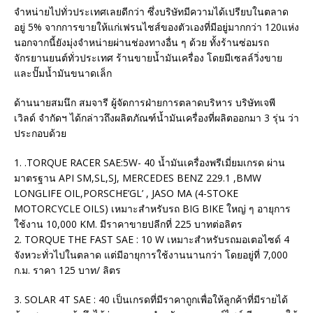
จำหน่ายไปทั่วประเทศเลยดีกว่า ซึ่งบริษัทมีความได้เปรียบในตลาด
อยู่ 5% จากการขายให้แก่เฟรนไชส์ของตัวเองที่มีอยู่มากกว่า 120แห่ง
นอกจากนี้ยังมุ่งจำหน่ายผ่านช่องทางอื่น ๆ ด้วย ทั้งร้านซ่อมรถ
จักรยานยนต์ทั่วประเทศ ร้านขายน้ำมันเครื่อง โดยมีเซลล์วิ่งขาย
และปั๊มน้ำมันขนาดเล็ก
ด้านนายสมนึก สมจารี ผู้จัดการฝ่ายการตลาดบริหาร บริษัทเจพี
เวิลด์ จำกัดฯ ได้กล่าวถึงผลิตภัณฑ์น้ำมันเครื่องที่ผลิตออกมา 3 รุ่น ว่า
ประกอบด้วย
1. .TORQUE RACER SAE:5W- 40 น้ำมันเครื่องพรีเมี่ยมเกรด ผ่าน
มาตรฐาน API SM,SL,SJ, MERCEDES BENZ 229.1 ,BMW
LONGLIFE OIL,PORSCHE’GL’ , JASO MA (4-STOKE
MOTORCYCLE OILS) เหมาะสำหรับรถ BIG BIKE ใหญ่ ๆ อายุการ
ใช้งาน 10,000 KM. มีราคาขายปลีกที่ 225 บาทต่อลิตร
2. TORQUE THE FAST SAE : 10 W เหมาะสำหรับรถมอเตอไซด์ 4
จังหวะทั่วไปในตลาด แต่มีอายุการใช้งานนานกว่า โดยอยู่ที่ 7,000
ก.ม. ราคา 125 บาท/ ลิตร
3. SOLAR 4T SAE : 40 เป็นเกรดที่มีราคาถูกเพื่อให้ลูกค้าที่มีรายได้