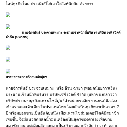
ไลน์ธุรกิจใหม่ ประเดิมปีไก่เอาใจสิงห์นักบิด ด้วยการ
นายจักรพันธ์ ประจวบเหมาะ ระธานเจ้าหน้าที่บริหาร บริษัท เจพี เวิลด์
จำกัด (มหาชน)
บรรยากาศการสัภาษณ์กลุ่มฯ
นายจักรพันธ์ ประจวบเหมาะ หรือ อ้วน ฉายา (พ่อมดน้อยการเงิน)
ประธานเจ้าหน้าที่บริหาร บริษัทเจพี เวิลด์ จำกัด (มหาชน)กล่าวว่า
บริษัทประกอบธุรกิจแฟรนไชส์ศูนย์จำหน่ายรถจักรยานยนต์มือสอง
เจ้าแรกและเจ้าเดียวในประเทศไทย โดยดำเนินธุรกิจมาเป็นเวลา 7
ปี พร้อมยอดขายเป็นอันดับหนึ่ง เมื่อแฟรนไชส์มอเตอร์ไซด์มีสมาชิก
เพิ่มขึ้น จึงมีแนวคิดผลิตน้ำมันเครื่องเป็นสูตรของตัวเองเพื่อขาย
สมาชิกก่อน แต่เมื่อผลิตออกมาเป็นปริมาณมากจึงคิดว่า จะทำตลาด