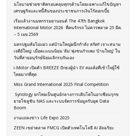
นโยบายช่วยชาติครอบคลุมทุกๆด้านโดยเฉพาะแก้ไขปัญหา
เศรษฐกิจและหนี้สินของประชาชนการเงินไร้ดอกเบี้ย
เริ่มแล้วงานมหกรรมยานยนต์ The 47th Bangkok
International Motor 2026 ที่คนรักรถ ไม่ควรพลาด 25 มีค.
– 5 เมย.2569
นครปฐมส้มไม่แผ่ว แต่บ้านใหญ่ผนึกกำลัง สกัด!! เจาะสนาม
เจดีย์ใหญ่: เมื่อคะแนนนิยม ‘ส้ม’ พุ่งชนกำแพง ‘บ้านใหญ่’ ใน
วันที่สายอนุรักษ์นิยมเลิกรบกันเอง
i-Motor เปิดตัว BREEZE ปักธงผู้นำ EV สองล้อที่เข้าใจผู้ใช้
ไทยมากที่สุด
Miss Grand International 2025 Final Competition
Synology ยกไทยเป็นศูนย์กลางการเติบโตในอาเซียนรุกข
ยายโซลูชัน NAS และระบบจัดการข้อมูลรับยุค Data
Boom
งานแถลงข่าว Life Expo 2025
ZEEN เขย่าตลาด FMCG เปิดตัวเทคโนโลยี AI อัจฉริยะ