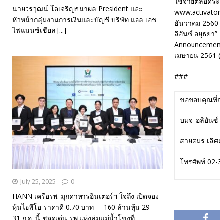
ใช้จ่ายตลอดระย
นายวรวุฒน์ โตเจริญธนาผล President และ
www.activator.
หัวหน้ากลุ่มงานการเงินและบัญชี บริษัท แอล เอช
ธันวาคม 2560 ส
ไฟแนนซ์เชียล
[...]
ลิอันซ์ อยุธยา
Announcement 
เมษายน 2561 (ส
###
ขอขอบคุณที่
บมจ. อลิอันซ์
สายสมร เลิศ
โทรศัพท์ 02
July 25, 2025
0
HANN เครือรพ. มุกดาหารอินเตอร์ฯ ใจถึง เปิดจอง
หุ้นไอพีโอ ราคาดี 0.70 บาท 160 ล้านหุ้น 29 –
31 ก.ค. นี้ ชูจุดเด่น รพ.แห่งลุ่มแม่น้ำโขงที่