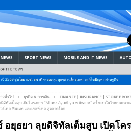
 NEWS
SPORT NEWS
MOBILE AND IT NEWS
AUTO
 OF THE TOWN
ะจำปี 2569 ชูนโยบายช่วยชาติครอบคลุมทุกๆด้านโดยเฉพาะแก้ไขปัญหาเศรษฐกิจ
่าวทั่วไป
ธุรกิจ & การเงิน
FINANCE | INSURANCE | STOKE BROK
 Bangkok International Motor 2026 ที่คนรักรถ ไม่ควรพลาด 25 มีค. – 5
ุยดิจิทัลเต็มสูบ เปิดโครงการ “Allianz Ayudhya Activator” ครั้งแรกในไทยบ่มเพาะ
นชัวร์เทค ฟินเทค และเฮลท์เทค สู่ตลาดโลก
ลัง สกัด!! เจาะสนามเจดีย์ใหญ่: เมื่อคะแนนนิยม ‘ส้ม’ พุ่งชนกำแพง ‘บ้านใหญ่’ ใน
ซ์ อยุธยา ลุยดิจิทัลเต็มสูบ เปิดโ