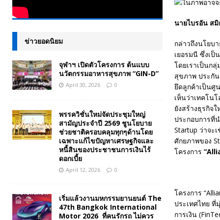
นายไบรอัน สมิธ
ข่าวยอดนิยม
กล่าวถึงนโยบายข
เยอรมนี ซึ่งเป็
จุฬาฯ เปิดตัวโครงการ ต้นแบบ
โดยเราเป็นกลุ่
นวัตกรรมอาหารสุขภาพ “GIN-D”
สุขภาพ ประกันอุ
April 30, 2026
0
ยึดลูกค้าเป็นศู
เห็นว่าเทคโนโล
ยังสร้างธุรกิจให
พรรควิชั่นใหม่จัดประชุมใหญ่
ประกอบการที่น
สามัญประจำปี 2569 ชูนโยบาย
Startup ว่าจะเ
ช่วยชาติครอบคลุมทุกๆด้านโดย
เฉพาะแก้ไขปัญหาเศรษฐกิจและ
ศักยภาพของ St
หนี้สินของประชาชนการเงินไร้
โครงการ
“
All
ดอกเบี้ย
April 12, 2026
0
โครงการ “Alli
เริ่มแล้วงานมหกรรมยานยนต์ The
ประเทศไทย ที่ม
47th Bangkok International
การเงิน (FinTec
Motor 2026 ที่คนรักรถ ไม่ควร