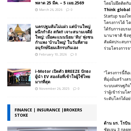
พลาด 25 มีค. – 5 เมย.2569
โดยไม่ยึดติดกั
Think global f
March 26, 2026
0
Startup ของไทย
โครงการได้ โดย
นครปฐมส้มไม่แผ่ว แต่บ้านใหญ่
ได้รับการอบรมเ
ผนึกกำลัง สกัด!! เจาะสนามเจดีย์
นานาชาติ ชิงทุ
ใหญ่: เมื่อคะแนนนิยม ‘ส้ม’ พุ่งชน
สัมผัสประสบการ
กำแพง ‘บ้านใหญ่’ ในวันที่สาย
อนุรักษ์นิยมเลิกรบกันเอง
ร่วมโครงการจาก
February 10, 2026
0
i-Motor เปิดตัว BREEZE ปักธง
“โครงการนี้ถือ
ผู้นำ EV สองล้อที่เข้าใจผู้ใช้ไทย
ที่มุ่งมั่นสร้า
มากที่สุด
ระบบเศรษฐกิจโ
November 26, 2025
0
ว่าผู้เข้าร่วม
ระดับโลกได้อย่
FINANCE | INSURANCE |BROKERS
STOKE
ด้าน มร. โรบิน 
ชัดเจน 3 กลยุท