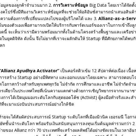
ข้อมูลของลูกค้าจำนวนมาก 2.
การวิเคราะห์ข้อมูล
Big Data โดยเราได้จัดตั้งด
ิงคโปร์ซึ่งมีทีมงานวิเคราะห์ข้อมูลที่จะช่วยให้อลิอันซ์สามารถนำเสนอสินค
ความต้องการที่เปลี่ยนแปลงไปของผู้บริโภคได้ และ 3.
Allianz-as-a-Serv
์มของตัวเองเพื่อสามารถเปิดให้บริการกับพาร์ตเนอร์ของเราในการเข้าถึงลูก
งหมดนี้ จะเห็นว่าเรามีความพร้อมมากทั้งในด้านโครงสร้างพื้นฐานและเครือข่
ในยุคดิจิทัล ดังนั้น จึงไม่ยากที่เราจะผลักดันให้ Startup ที่มีศักยภาพได้พ
โลก
“
Allianz Ayudhya Activator
”
เป็นคอร์สติวเข้ม 12 สัปดาห์ต่อเนื่อง เนื
การสร้าง Startup อย่างมีทิศทาง และออกแบบมาโดยเฉพาะ สามารถตอบโจ
เปิดโอกาสกว้างสำหรับทุกเพศทุกวัย ไม่จำกัด การศึกษาและอาชีพ ไม่จํากัดจําน
ารเดียวในประเทศไทยที่เน้นความแตกต่างด้วยการเชิญวิทยากรจากนานาช
โครงการได้เปิดมุมมองระดับโลกกับสุดยอดโค้ช (Activist) ผู้ลงมือทําจริงและสํา
ที่จะมาแบ่งปันประสบการณ์อย่างใกล้ชิด
ดท้ายจะได้สัมผัสประสบการณ์ Startup ระดับโลกที่เมืองมิวนิค เยอรมนี โอก
ริษัทชั้นนําระดับโลก พร้อมรับเงินสนับสนุนการลงทุนเริ่มต้นมูลค่ารวมกว่า 
ข่ายของ Allianz กว่า 70 ประเทศที่จะสร้างผลลัพธ์ได้อย่างชัดเจนในเวลาอันรว