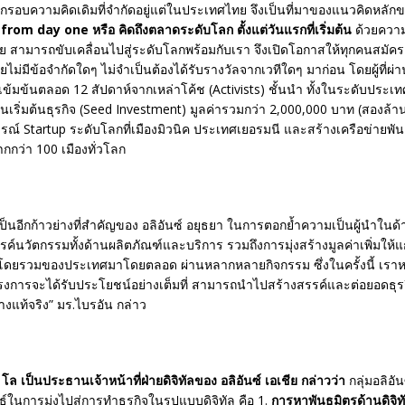
บกรอบความคิดเดิมที่จํากัดอยู่แต่ในประเทศไทย จึงเป็นที่มาของแนวคิดหลัก
rom day one หรือ คิดถึงตลาดระดับโลก ตั้งแต่วันแรกที่เริ่มต้น
ด้วยความต
 สามารถขับเคลื่อนไปสู่ระดับโลกพร้อมกับเรา จึงเปิดโอกาสให้ทุกคนสมัคร
ไม่มีข้อจํากัดใดๆ ไม่จําเป็นต้องได้รับรางวัลจากเวทีใดๆ มาก่อน โดยผู้ที่ผ
ข้มข้นตลอด 12 สัปดาห์จากเหล่าโค้ช (Activists) ชั้นนํา ทั้งในระดับประเ
นเริ่มต้นธุรกิจ (Seed Investment) มูลค่ารวมกว่า 2,000,000 บาท (สองล้
ณ์ Startup ระดับโลกที่เมืองมิวนิค ประเทศเยอรมนี และสร้างเครือข่ายพันธม
กว่า 100 เมืองทั่วโลก
เป็นอีกก้าวย่างที่สำคัญของ อลิอันซ์ อยุธยา ในการตอกย้ำความเป็นผู้นำในด้
งสรรค์นวัตกรรมทั้งด้านผลิตภัณฑ์และบริการ รวมถึงการมุ่งสร้างมูลค่าเพิ่มให้แ
ดยรวมของประเทศมาโดยตลอด ผ่านหลากหลายกิจกรรม ซึ่งในครั้งนี้ เราหวัง
โครงการจะได้รับประโยชน์อย่างเต็มที่ สามารถนำไปสร้างสรรค์และต่อยอดธุรกิ
างแท้จริง” มร.ไบรอัน กล่าว
โล เป็นประธานเจ้าหน้าที่ฝ่ายดิจิทัลของ อลิอันซ์ เอเชีย กล่าวว่า
กลุ่มอลิอัน
ธ์ในการมุ่งไปสู่การทำธุรกิจในรูปแบบดิจิทัล คือ 1.
การหาพันธมิตรด้านดิจิท