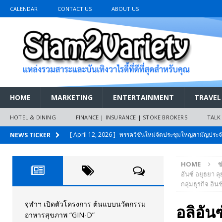
CALENDAR
CONTACT US
ABOUT US
HOME
MARKETING
ENTERTAINMENT
TRAVEL
HOTEL & DINING
FINANCE | INSURANCE | STOKE BROKERS
TALK
[ April 12, 2026 ]
พรรควิชั่นใหม่จัดประชุมใหญ่สามัญปร
NEWS TICKER
และหนี้สินของประชาชนการเงินไร้ดอกเบี้ย
PR NEWS
HOME
ข
[ March 26, 2026 ]
เริ่มแล้วงานมหกรรมยานยนต์ The 47th
อันซ์ อยุธยา ล
กลุ่มธุรกิจ อิ
เมย.2569
AUTO NEWS
[ February 10, 2026 ]
นครปฐมส้มไม่แผ่ว แต่บ้านใหญ่ผนึกกำ
จุฬาฯ เปิดตัวโครงการ ต้นแบบนวัตกรรม
อลิอัน
อาหารสุขภาพ “GIN-D”
วันที่สายอนุรักษ์นิยมเลิกรบกันเอง
PR NEWS