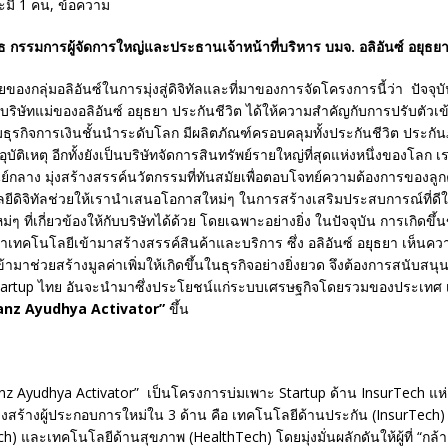
 กรรมการผู้จัดการใหญ่และประธานเจ้าหน้าที่บริหาร บมจ. อลิอันซ์ อยุธยา
องกลุ่มอลิอันซ์ในการมุ่งสู่ดิจิทัลและที่มาของการจัดโครงการนี้ว่า ปัจจุบัน
นบริษัทแม่ของอลิอันซ์ อยุธยา ประกันชีวิต ได้ให้ความสำคัญกับการปรับตัวเข้าส
มธุรกิจการเงินชั้นนําระดับโลก มีผลิตภัณฑ์ครอบคลุมทั้งประกันชีวิต ประกัน
บัติเหตุ อีกทั้งยังเป็นบริษัทจัดการสินทรัพย์รายใหญ่ที่สุดแห่งหนึ่งของโลก 
นย์กลาง มุ่งสร้างสรรค์นวัตกรรมที่ทันสมัยเพื่อตอบโจทย์ความต้องการของลูกค้
ยีดิจิทัลช่วยให้เรานำเสนอโอกาสใหม่ๆ ในการสร้างเสริมประสบการณ์ที่ดีให
ม่ๆ ที่เกี่ยวข้องให้กับบริษัทได้ด้วย โดยเฉพาะอย่างยิ่ง ในปัจจุบัน การเกิดขึ้น
ำเทคโนโลยีเข้ามาสร้างสรรค์สินค้าและบริการ ซึ่ง อลิอันซ์ อยุธยา เห็น
ข้ามาช่วยสร้างมูลค่าเพิ่มให้เกิดขึ้นในธุรกิจอย่างยิ่งยวด จึงต้องการสนับส
artup ไทย อันจะนำมาซึ่งประโยชน์แก่ระบบเศรษฐกิจโดยรวมของประเทศ เ
ianz Ayudhya Activator”
ขึ้น
anz Ayudhya Activator” เป็นโครงการบ่มเพาะ Startup ด้าน InsurTech แ
ุ่งสร้างผู้ประกอบการใหม่ใน 3 ด้าน คือ เทคโนโลยีด้านประกัน (InsurTech
h) และเทคโนโลยีด้านสุขภาพ (HealthTech) โดยมุ่งมั่นผลักดันให้ผู้ที่ “กล้า