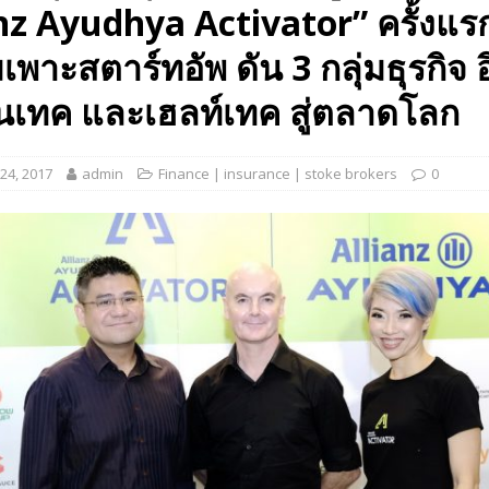
nz Ayudhya Activator” ครั้งแร
 EV สองล้อที่เข้าใจผู้ใช้ไทยมากที่สุด
AUTO NEWS
เพาะสตาร์ทอัพ ดัน 3 กลุ่มธุรกิจ อ
มอาหารสุขภาพ “GIN-D”
EVENT SOCIAL LIFE
ินเทค และเฮลท์เทค สู่ตลาดโลก
24, 2017
admin
Finance | insurance | stoke brokers
0