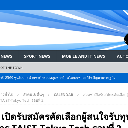
 NEWS
SPORT NEWS
MOBILE AND IT NEWS
AUTO
 OF THE TOWN
ะจำปี 2569 ชูนโยบายช่วยชาติครอบคลุมทุกๆด้านโดยเฉพาะแก้ไขปัญหาเศรษฐกิจ
่าวทั่วไป
สังคม & อื่นๆ
CALENDAR
สวทช. เปิดรับสมัครคัดเลือกผ
 Bangkok International Motor 2026 ที่คนรักรถ ไม่ควรพลาด 25 มีค. – 5
TAIST-Tokyo Tech รอบที่ 2
เปิดรับสมัครคัดเลือกผู้สนใจรับท
ลัง สกัด!! เจาะสนามเจดีย์ใหญ่: เมื่อคะแนนนิยม ‘ส้ม’ พุ่งชนกำแพง ‘บ้านใหญ่’ ใน