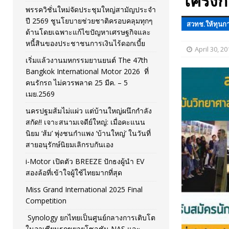
โครงก
พรรควิชั่นใหม่จัดประชุมใหญ่สามัญประจำ
[ November 26, 2025 ]
i-Motor เปิดตัว BREEZE ปักธงผู้นำ
ปี 2569 ชูนโยบายช่วยชาติครอบคลุมทุกๆ
สวทช.ให้ทุนกา
ด้านโดยเฉพาะแก้ไขปัญหาเศรษฐกิจและ
[ April 30, 2026 ]
จุฬาฯ เปิดตัวโครงการ ต้นแบบนวัตกรร
หนี้สินของประชาชนการเงินไร้ดอกเบี้ย
April 30, 20
เริ่มแล้วงานมหกรรมยานยนต์ The 47th
Bangkok International Motor 2026 ที่
คนรักรถ ไม่ควรพลาด 25 มีค. – 5
เมย.2569
นครปฐมส้มไม่แผ่ว แต่บ้านใหญ่ผนึกกำลัง
สกัด!! เจาะสนามเจดีย์ใหญ่: เมื่อคะแนน
นิยม ‘ส้ม’ พุ่งชนกำแพง ‘บ้านใหญ่’ ในวันที่
สายอนุรักษ์นิยมเลิกรบกันเอง
i-Motor เปิดตัว BREEZE ปักธงผู้นำ EV
สองล้อที่เข้าใจผู้ใช้ไทยมากที่สุด
Miss Grand International 2025 Final
Competition
Synology ยกไทยเป็นศูนย์กลางการเติบโต
ในอาเซียนรุกขยายโซลูชัน NAS และ