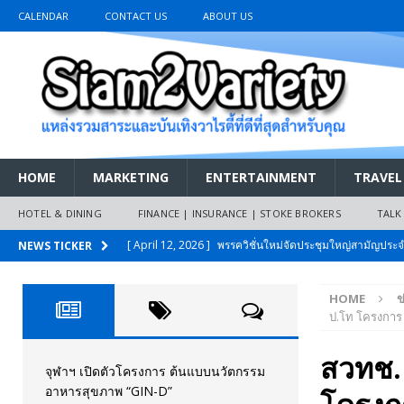
CALENDAR
CONTACT US
ABOUT US
HOME
MARKETING
ENTERTAINMENT
TRAVEL
HOTEL & DINING
FINANCE | INSURANCE | STOKE BROKERS
TALK
[ April 12, 2026 ]
พรรควิชั่นใหม่จัดประชุมใหญ่สามัญปร
NEWS TICKER
และหนี้สินของประชาชนการเงินไร้ดอกเบี้ย
PR NEWS
HOME
ข
[ March 26, 2026 ]
เริ่มแล้วงานมหกรรมยานยนต์ The 47th
ป.โท โครงการ 
เมย.2569
AUTO NEWS
สวทช. 
[ February 10, 2026 ]
นครปฐมส้มไม่แผ่ว แต่บ้านใหญ่ผนึกกำ
จุฬาฯ เปิดตัวโครงการ ต้นแบบนวัตกรรม
อาหารสุขภาพ “GIN-D”
วันที่สายอนุรักษ์นิยมเลิกรบกันเอง
PR NEWS