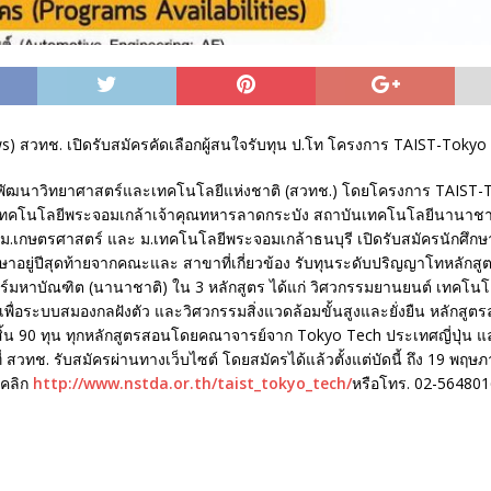
) สวทช. เปิดรับสมัครคัดเลือกผู้สนใจรับทุน ป.โท โครงการ TAIST-Tokyo 
นพัฒนาวิทยาศาสตร์และเทคโนโลยีแห่งชาติ (สวทช.) โดยโครงการ TAIST-
เทคโนโลยีพระจอมเกล้าเจ้าคุณทหารลาดกระบัง สถาบันเทคโนโลยีนานาชาต
ม.เกษตรศาสตร์ และ ม.เทคโนโลยีพระจอมเกล้าธนบุรี เปิดรับสมัครนักศึกษ
กษาอยู่ปีสุดท้ายจากคณะและ สาขาที่เกี่ยวข้อง รับทุนระดับปริญญาโทหลักสู
์มหาบัณฑิต (นานาชาติ) ใน 3 หลักสูตร ได้แก่ วิศวกรรมยานยนต์ เทคโน
พื่อระบบสมองกลฝังตัว และวิศวกรรมสิ่งแวดล้อมขั้นสูงและยั่งยืน หลักสูตร
้งสิ้น 90 ทุน ทุกหลักสูตรสอนโดยคณาจารย์จาก Tokyo Tech ประเทศญี่ปุ่น 
ที่ สวทช. รับสมัครผ่านทางเว็บไซต์ โดยสมัครได้แล้วตั้งแต่บัดนี้ ถึง 19 พฤ
มคลิก
http://www.nstda.or.th/taist_tokyo_tech/
หรือโทร. 02-564801