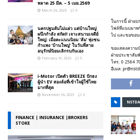
พลาด 25 มีค. – 5 เมย.2569
March 26, 2026
0
ในการนี้ ฝ่ายป
ไฟล์ที่แนบมาพ
นครปฐมส้มไม่แผ่ว แต่บ้านใหญ่
ผนึกกำลัง สกัด!! เจาะสนามเจดีย์
ไป และขอขอบคุ
ใหญ่: เมื่อคะแนนนิยม ‘ส้ม’ พุ่งชน
กำแพง ‘บ้านใหญ่’ ในวันที่สาย
ขอแสดงความนั
อนุรักษ์นิยมเลิกรบกันเอง
ฝ่ายประชาสัมพ
February 10, 2026
0
โทร. 0 2564 7
อีเมล: pr@nstd
i-Motor เปิดตัว BREEZE ปักธง
ผู้นำ EV สองล้อที่เข้าใจผู้ใช้ไทย
มากที่สุด
November 26, 2025
0
NSTDA
FINANCE | INSURANCE |BROKERS
STOKE