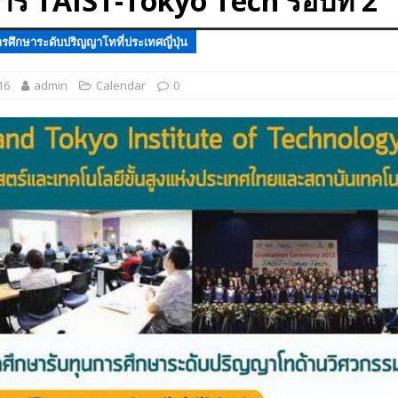
าร TAIST-Tokyo Tech รอบที่ 2
 EV สองล้อที่เข้าใจผู้ใช้ไทยมากที่สุด
AUTO NEWS
รศึกษาระดับปริญญาโทที่ประเทศญี่ปุ่น
มอาหารสุขภาพ “GIN-D”
EVENT SOCIAL LIFE
16
admin
Calendar
0