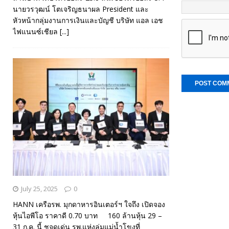
นายวรวุฒน์ โตเจริญธนาผล President และ
หัวหน้ากลุ่มงานการเงินและบัญชี บริษัท แอล เอช
ไฟแนนซ์เชียล
[...]
July 25, 2025
0
HANN เครือรพ. มุกดาหารอินเตอร์ฯ ใจถึง เปิดจอง
หุ้นไอพีโอ ราคาดี 0.70 บาท 160 ล้านหุ้น 29 –
31 ก.ค. นี้ ชูจุดเด่น รพ.แห่งลุ่มแม่น้ำโขงที่