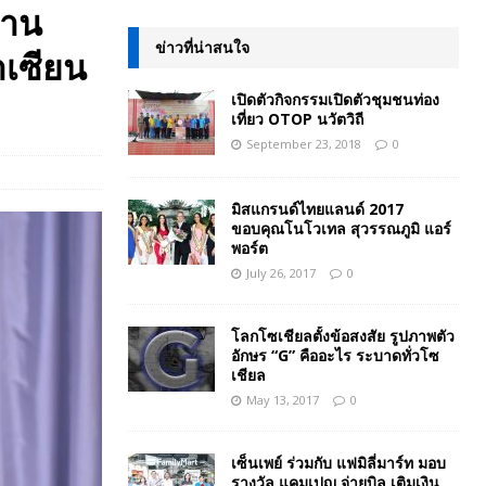
้าน
ข่าวที่น่าสนใจ
าเซียน
เปิดตัวกิจกรรมเปิดตัวชุมชนท่อง
เที่ยว OTOP นวัตวิถี
September 23, 2018
0
มิสแกรนด์ไทยแลนด์ 2017
ขอบคุณโนโวเทล สุวรรณภูมิ แอร์
พอร์ต
July 26, 2017
0
โลกโซเชียลตั้งข้อสงสัย รูปภาพตัว
อักษร “G” คืออะไร ระบาดทั่วโซ
เชียล
May 13, 2017
0
เซ็นเพย์ ร่วมกับ แฟมิลี่มาร์ท มอบ
รางวัล แคมเปญ จ่ายบิล เติมเงิน