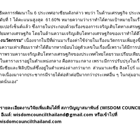
ธิผลการพัฒนาใน 6 ประเทศอาเซียนดังกล่าว พบว่า ในด้านเศรษฐกิจ ประ
ดับที่ 1 ได้คะแนนสูงสุด 61.60% หมายความว่าเราทำได้ตามเป้าหมายในเรื่อ
้อยเปอร์เซ็นต์แล้ว ซึ่งภายในประกอบด้วยเรื่องของการเจริญเติบโตทางเศรษ
ทียมทางเศรษฐกิจ โดยในด้านความเจริญเติบโตทางเศรษฐกิจของเราทำได้
างนวัตกรรม”
เนื่องจากในปีที่ผ่านมาเรื่องค่าใช้จ่ายในเรื่องนวัตกรรมเพิ่มสูงข
ความเท่าเทียมเราทำได้ดีมากหากย้อนไปดูตัวเลขในเรื่องนี้เพราะได้มีการปร
ภาพรวมความเจริญเติบโตทางเศรษฐกิจของประเทศไทยโดยรวมเปรียบเทียบก
นในตารางเราอยู่ในตำแหน่งกลาง คือสถานะกลาง เพราะมีการปรับปรุงในเรื่อง
โดนีเซียและฟิลิปปินส์ซึ่งอยู่ในตำแหน่งล่างกว่ามาก ส่วนมาเลเซีย สิงคโปร์ แล
เนื่องมาจากประชากรมีรายได้ต่อหัวต่อปีมากกว่าประเทศอื่น ๆ ในกลุ่มอาเ
ดนั่นเอง”
ายละเอียดงานวิจัยเพิ่มเติมได้ที่ สภาปัญญาสมาพันธ์ (
WISDOM COUNCIL)
อีเมล์: wisdomcouncilthailand@gmail.com หรือเข้าไปที่
wisdomcouncilthailand.com