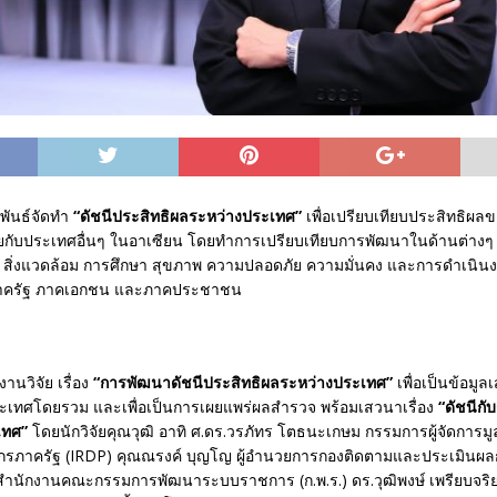
ันธ์จัดทำ
“ดัชนีประสิทธิผลระหว่างประเทศ”
เพื่อเปรียบเทียบประสิทธิผ
ับประเทศอื่นๆ ในอาเซียน โดยทำการเปรียบเทียบการพัฒนาในด้านต่างๆ
ิจ สิ่งแวดล้อม การศึกษา สุขภาพ ความปลอดภัย ความมั่นคง และการดำเนิ
้งภาครัฐ ภาคเอกชน และภาคประชาชน
นวิจัย เรื่อง
“การพัฒนาดัชนีประสิทธิผลระหว่างประเทศ”
เพื่อเป็นข้อมู
ะเทศโดยรวม และเพื่อเป็นการเผยแพร่ผลสำรวจ พร้อมเสวนาเรื่อง
“ดัชนีกั
เทศ”
โดยนักวิจัยคุณวุฒิ อาทิ ศ.ดร.วรภัทร โตธนะเกษม กรรมการผู้จัดการมูล
กรภาครัฐ (IRDP) คุณณรงค์ บุญโญ ผู้อำนวยการกองติดตามและประเมินผ
นักงานคณะกรรมการพัฒนาระบบราชการ (ก.พ.ร.) ดร.วุฒิพงษ์ เพรียบจริ