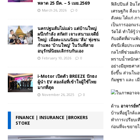
พลาด 25 มีค. – 5 เมย.2569
ฟิลิปปินส์ อิน
March 26, 2026
0
เศรษฐกิจ สิ่ง
สังคม ได้แก่ 
เป็นการออกแรงท
นครปฐมส้มไม่แผ่ว แต่บ้านใหญ่
วัดได้ ทำให้รู้
ผนึกกำลัง สกัด!! เจาะสนามเจดีย์
กับอดีตที่ผ่าน
ใหญ่: เมื่อคะแนนนิยม ‘ส้ม’ พุ่งชน
กำแพง ‘บ้านใหญ่’ ในวันที่สาย
ดัชนีเพื่อประเ
อนุรักษ์นิยมเลิกรบกันเอง
กลไกที่ช่วยผลั
February 10, 2026
0
ทราบน้ำหนักคว
อย่างมียุทธศาส
ยิ่งขึ้น ส่วนใ
i-Motor เปิดตัว BREEZE ปักธง
กัมพูชา และ เม
ผู้นำ EV สองล้อที่เข้าใจผู้ใช้ไทย
มากที่สุด
November 26, 2025
0
ด้าน
อาจารย์ทวี
บ้านที่อยู่ใกล
FINANCE | INSURANCE |BROKERS
ทำการเปรียบเที
STOKE
ก่อนที่จะขยายไป