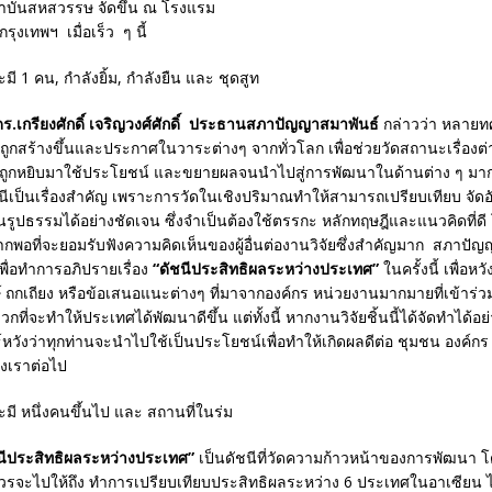
าบันสหสวรรษ จัดขึ้น ณ โรงแรม
กรุงเทพฯ เมื่อเร็ว ๆ นี้
.เกรียงศักดิ์ เจริญวงศ์ศักดิ์ ประธานสภาปัญญาสมาพันธ์
กล่าวว่า หลายท
้ถูกสร้างขึ้นและประกาศในวาระต่างๆ จากทั่วโลก เพื่อช่วยวัดสถานะเรื่องต
น ถูกหยิบมาใช้ประโยชน์ และขยายผลจนนำไปสู่การพัฒนาในด้านต่าง ๆ มา
เป็นเรื่องสำคัญ เพราะการวัดในเชิงปริมาณทำให้สามารถเปรียบเทียบ จัดอัน
เป็นรูปธรรมได้อย่างชัดเจน ซึ่งจำเป็นต้องใช้ตรรกะ หลักทฤษฎีและแนวคิดที่ด
พอที่จะยอมรับฟังความคิดเห็นของผู้อื่นต่องานวิจัยซึ่งสำคัญมาก สภาปัญ
ื่อทำการอภิปรายเรื่อง
“ดัชนีประสิทธิผลระหว่างประเทศ”
ในครั้งนี้ เพื่อห
์ ถกเถียง หรือข้อเสนอแนะต่างๆ ที่มาจากองค์กร หน่วยงานมากมายที่เข้าร่วม
ที่จะทำให้ประเทศได้พัฒนาดีขึ้น แต่ทั้งนี้ หากงานวิจัยชิ้นนี้ได้จัดทำได้อย
วังว่าทุกท่านจะนำไปใช้เป็นประโยชน์เพื่อทำให้เกิดผลดีต่อ ชุมชน องค์กร
งเราต่อไป
ีประสิทธิผลระหว่างประเทศ”
เป็นดัชนีที่วัดความก้าวหน้าของการพัฒนา โ
ควรจะไปให้ถึง ทำการเปรียบเทียบประสิทธิผลระหว่าง 6 ประเทศในอาเซียน ได