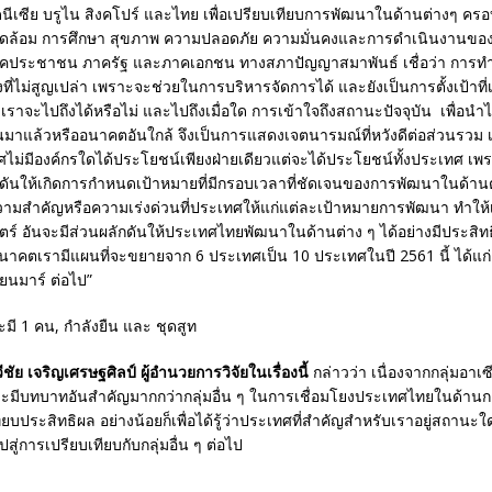
โดนีเซีย บรูไน สิงคโปร์ และไทย เพื่อเปรียบเทียบการพัฒนาในด้านต่างๆ ครอบค
แวดล้อม การศึกษา สุขภาพ ความปลอดภัย ความมั่นคงและการดำเนินงานข
ภาคประชาชน ภาครัฐ และภาคเอกชน ทางสภาปัญญาสมาพันธ์ เชื่อว่า การทำดัช
ี่ไม่สูญเปล่า เพราะจะช่วยในการบริหารจัดการได้ และยังเป็นการตั้งเป้าที่เ
ว่าเราจะไปถึงได้หรือไม่ และไปถึงเมื่อใด การเข้าใจถึงสถานะปัจจุบัน เพื่อนำ
พ้นมาแล้วหรืออนาคตอันใกล้ จึงเป็นการแสดงเจตนารมณ์ที่หวังดีต่อส่วนรวม
ทศไม่มีองค์กรใดได้ประโยชน์เพียงฝ่ายเดียวแต่จะได้ประโยชน์ทั้งประเทศ เพร
กดันให้เกิดการกำหนดเป้าหมายที่มีกรอบเวลาที่ชัดเจนของการพัฒนาในด้านต่
ามสำคัญหรือความเร่งด่วนที่ประเทศให้แก่แต่ละเป้าหมายการพัฒนา ทำให
ตร์ อันจะมีส่วนผลักดันให้ประเทศไทยพัฒนาในด้านต่าง ๆ ได้อย่างมีประสิทธ
นอนาคตเรามีแผนที่จะขยายจาก 6 ประเทศเป็น 10 ประเทศในปี 2561 นี้ ได้แก
ียนมาร์ ต่อไป”
ชัย เจริญเศรษฐศิลป์ ผู้อำนวยการวิจัยในเรื่องนี้
กล่าวว่า เนื่องจากกลุ่มอาเซ
้และมีบทบาทอันสำคัญมากกว่ากลุ่มอื่น ๆ ในการเชื่อมโยงประเทศไทยในด้านกา
ยบประสิทธิผล อย่างน้อยก็เพื่อได้รู้ว่าประเทศที่สำคัญสำหรับเราอยู่สถานะใ
สู่การเปรียบเทียบกับกลุ่มอื่น ๆ ต่อไป