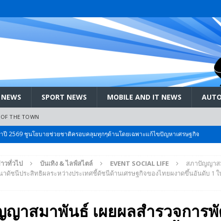
 NEWS
SPORT NEWS
MOBILE AND IT NEWS
AUTO
 OF THE TOWN
ะจำปี 2569 ชูนโยบายช่วยชาติครอบคลุมทุกๆด้านโดยเฉพาะแก้ไขปัญหาเศรษฐกิจ
่าวทั่วไป
บันเทิง & ไลฟ์สไตล์
EVENT SOCIAL LIFE
สภาปัญญาสม
 Bangkok International Motor 2026 ที่คนรักรถ ไม่ควรพลาด 25 มีค. – 5
ดัชนีประสิทธิผลระหว่างประเทศชี้ดัชนีด้านเศรษฐกิจของไทยผงาดขึ้นอันดับ 1 ใ
ลัง สกัด!! เจาะสนามเจดีย์ใหญ่: เมื่อคะแนนนิยม ‘ส้ม’ พุ่งชนกำแพง ‘บ้านใหญ่’ ใน
ญญาสมาพันธ์ เผยผลสำรวจการพ