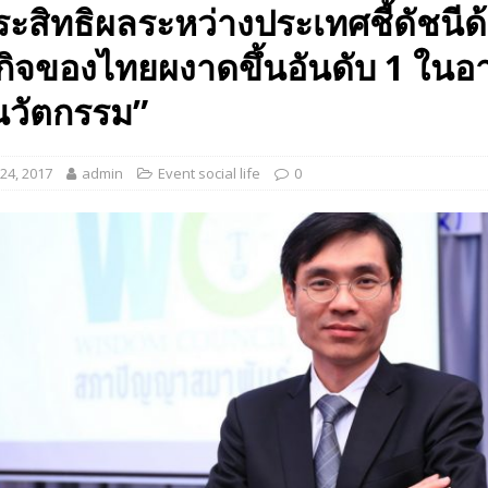
ระสิทธิผลระหว่างประเทศชี้ดัชนีด
 EV สองล้อที่เข้าใจผู้ใช้ไทยมากที่สุด
AUTO NEWS
ิจของไทยผงาดขึ้นอันดับ 1 ในอ
มอาหารสุขภาพ “GIN-D”
EVENT SOCIAL LIFE
นวัตกรรม”
24, 2017
admin
Event social life
0