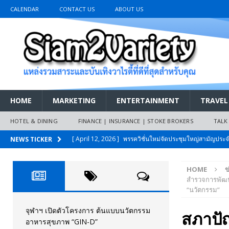
CALENDAR
CONTACT US
ABOUT US
HOME
MARKETING
ENTERTAINMENT
TRAVEL
HOTEL & DINING
FINANCE | INSURANCE | STOKE BROKERS
TALK
[ April 12, 2026 ]
พรรควิชั่นใหม่จัดประชุมใหญ่สามัญปร
NEWS TICKER
และหนี้สินของประชาชนการเงินไร้ดอกเบี้ย
PR NEWS
HOME
ข
[ March 26, 2026 ]
เริ่มแล้วงานมหกรรมยานยนต์ The 47th
สำรวจการพัฒนา
“นวัตกรรม”
เมย.2569
AUTO NEWS
[ February 10, 2026 ]
นครปฐมส้มไม่แผ่ว แต่บ้านใหญ่ผนึกกำ
จุฬาฯ เปิดตัวโครงการ ต้นแบบนวัตกรรม
สภาปั
อาหารสุขภาพ “GIN-D”
วันที่สายอนุรักษ์นิยมเลิกรบกันเอง
PR NEWS