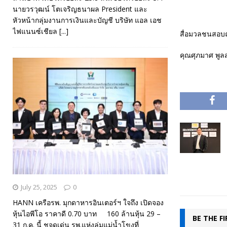
นายวรวุฒน์ โตเจริญธนาผล President และ
หัวหน้ากลุ่มงานการเงินและบัญชี บริษัท แอล เอช
ไฟแนนซ์เชียล
[...]
สื่อมวลชนสอบถา
คุณศุภมาศ พูลส
July 25, 2025
0
HANN เครือรพ. มุกดาหารอินเตอร์ฯ ใจถึง เปิดจอง
หุ้นไอพีโอ ราคาดี 0.70 บาท 160 ล้านหุ้น 29 –
BE THE F
31 ก.ค. นี้ ชูจุดเด่น รพ.แห่งลุ่มแม่น้ำโขงที่