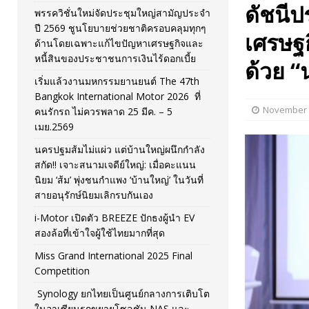
ดัชนีป
พรรควิชั่นใหม่จัดประชุมใหญ่สามัญประจำ
[ November 26, 2025 ]
i-Motor เปิดตัว BREEZE ปักธงผู้นำ
ปี 2569 ชูนโยบายช่วยชาติครอบคลุมทุกๆ
เศรษฐก
ด้านโดยเฉพาะแก้ไขปัญหาเศรษฐกิจและ
[ April 30, 2026 ]
จุฬาฯ เปิดตัวโครงการ ต้นแบบนวัตกรร
หนี้สินของประชาชนการเงินไร้ดอกเบี้ย
ด้วย “
เริ่มแล้วงานมหกรรมยานยนต์ The 47th
Bangkok International Motor 2026 ที่
November 
คนรักรถ ไม่ควรพลาด 25 มีค. – 5
เมย.2569
นครปฐมส้มไม่แผ่ว แต่บ้านใหญ่ผนึกกำลัง
สกัด!! เจาะสนามเจดีย์ใหญ่: เมื่อคะแนน
นิยม ‘ส้ม’ พุ่งชนกำแพง ‘บ้านใหญ่’ ในวันที่
สายอนุรักษ์นิยมเลิกรบกันเอง
i-Motor เปิดตัว BREEZE ปักธงผู้นำ EV
สองล้อที่เข้าใจผู้ใช้ไทยมากที่สุด
Miss Grand International 2025 Final
Competition
Synology ยกไทยเป็นศูนย์กลางการเติบโต
ในอาเซียนรุกขยายโซลูชัน NAS และ