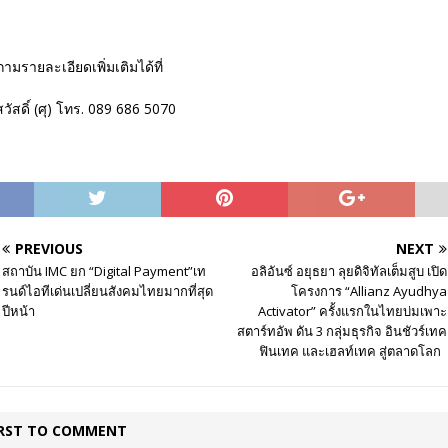
มรายละเอียดเพิ่มเติมได้ที่
วัสดิ์ (ศุ) โทร. 089 686 5070
PREVIOUS
NEXT
สถาบัน IMC ยก “Digital Payment”เท
อลิอันซ์ อยุธยา ลุยดิจิทัลเต็มสูบ เปิด
รนด์ไอทีเด่นเปลี่ยนสังคมไทยมากที่สุด
โครงการ “Allianz Ayudhya
ปีหน้า
Activator” ครั้งแรกในไทยบ่มเพาะ
สตาร์ทอัพ ดัน 3 กลุ่มธุรกิจ อินชัวร์เทค
ฟินเทค และเฮลท์เทค สู่ตลาดโลก
IRST TO COMMENT