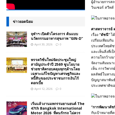
ผู้อำนวยการสถ
วินเซอร์ สวีทส์ 
ข่าวยอดนิยม
ศาสตราจารย์ ดร
จุฬาฯ เปิดตัวโครงการ ต้นแบบ
เรื่อง
“ดัชนี”
ได
นวัตกรรมอาหารสุขภาพ “GIN-D”
เปรียบเทียบกั
April 30, 2026
0
ประเทศไทยดัชนี
และเห็นสิ่งที่
ความใจกว้างมาก
พรรควิชั่นใหม่จัดประชุมใหญ่
จัดงานสัมมนาเพ
สามัญประจำปี 2569 ชูนโยบาย
เห็น การวิพากษ
ช่วยชาติครอบคลุมทุกๆด้านโดย
เฉพาะแก้ไขปัญหาเศรษฐกิจและ
ผลลัพธ์ในทางบวก
หนี้สินของประชาชนการเงินไร้
ปัญญาสมาพันธ์ห
ดอกเบี้ย
ประเทศชาติขอ
April 12, 2026
0
เริ่มแล้วงานมหกรรมยานยนต์ The
“การพัฒนาดัชน
47th Bangkok International
กับเป้าหมายที่
Motor 2026 ที่คนรักรถ ไม่ควร