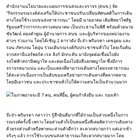
สำนักงานนโยบายและแผนการขนส่งและจราจร (สนข.) จัด
“กิจกรรมรณรงค์ส่งเสริมให้ประชาชนปรับเปลี่ยนทัศนคติในการเดิน
ทางโดยใช้ระบบขนส่งสาธารณะ” โดยมี นายอาคม เติมพิทยาไพสิฐ
รัฐมนตรีว่าการกระทรวงคมนาคม เป็นประธานในพิธี พร้อมด้วยนาย
ชัยวัฒน์ ทองคำคูณ ผู้อำนวยการ สนข. และผู้บริหารของหน่วยงาน
ต่างๆ ร่วมงาน โดยได้เชิญ 2 ดาราดัง จ๊ะจ๋า-พริมรตา เดชอุดม และ
รอน-ภัทรภณ โตอุ่น ร่วมเดินรณรงค์กับประชาชนทั่วไป โดยเริ่มต้น
จากสถานีแอร์พอร์ต เรล ลิงก์ มักกะสัน มายังจุดต่อเชื่อมไปยัง
รถไฟฟ้าสถานีพญาไท และต่อเนื่องไปยังสี่แยกพญาไท ซึ่งมีการ
จราจรหนาแน่น และเป็นแหล่งที่สามารถเดินทางโดยรถสาธารณะ
ได้สะดวกเนื่องจากเป็นฮับของเครือข่ายการเดินทางที่หลากหลาย
โดยมีเยาวชน และประชาชนทั่วไปให้ความสนใจเป็นจำนวนมาก
จ๊ะจ๋า-พริมรตา กล่าวว่า รู้สึกยินดีมากที่ได้ร่วมเป็นส่วนหนึ่งในการ
รณรงค์ครั้งนี้ เพราะโดยส่วนตัวก็เป็นคนหนึ่งที่เคยคิดว่าการเดินทาง
ด้วยรถส่วนตัวหรือพาหนะส่วนตัวดีกว่า สะดวกสบายกว่า แต่เอาเข้า
จริงๆ แล้ว การใช้ระบบขนส่งสาธารณะก็สะดวกสบายมาก โดย