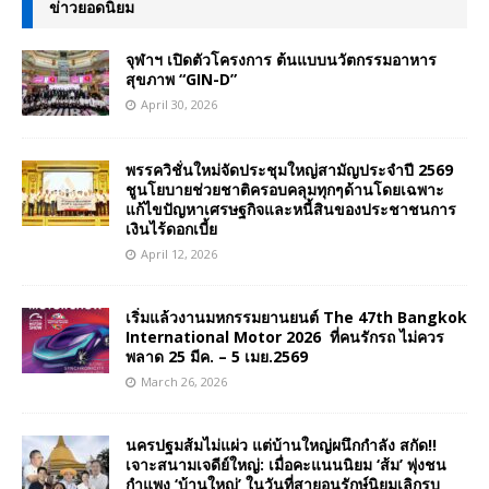
ข่าวยอดนิยม
จุฬาฯ เปิดตัวโครงการ ต้นแบบนวัตกรรมอาหาร
สุขภาพ “GIN-D”
April 30, 2026
พรรควิชั่นใหม่จัดประชุมใหญ่สามัญประจำปี 2569
ชูนโยบายช่วยชาติครอบคลุมทุกๆด้านโดยเฉพาะ
แก้ไขปัญหาเศรษฐกิจและหนี้สินของประชาชนการ
เงินไร้ดอกเบี้ย
April 12, 2026
เริ่มแล้วงานมหกรรมยานยนต์ The 47th Bangkok
International Motor 2026 ที่คนรักรถ ไม่ควร
พลาด 25 มีค. – 5 เมย.2569
March 26, 2026
นครปฐมส้มไม่แผ่ว แต่บ้านใหญ่ผนึกกำลัง สกัด!!
เจาะสนามเจดีย์ใหญ่: เมื่อคะแนนนิยม ‘ส้ม’ พุ่งชน
กำแพง ‘บ้านใหญ่’ ในวันที่สายอนุรักษ์นิยมเลิกรบ