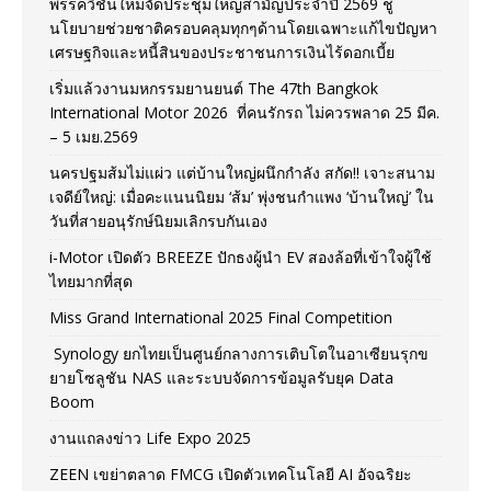
พรรควิชั่นใหม่จัดประชุมใหญ่สามัญประจำปี 2569 ชู
นโยบายช่วยชาติครอบคลุมทุกๆด้านโดยเฉพาะแก้ไขปัญหา
เศรษฐกิจและหนี้สินของประชาชนการเงินไร้ดอกเบี้ย
เริ่มแล้วงานมหกรรมยานยนต์ The 47th Bangkok
International Motor 2026 ที่คนรักรถ ไม่ควรพลาด 25 มีค.
– 5 เมย.2569
นครปฐมส้มไม่แผ่ว แต่บ้านใหญ่ผนึกกำลัง สกัด!! เจาะสนาม
เจดีย์ใหญ่: เมื่อคะแนนนิยม ‘ส้ม’ พุ่งชนกำแพง ‘บ้านใหญ่’ ใน
วันที่สายอนุรักษ์นิยมเลิกรบกันเอง
i-Motor เปิดตัว BREEZE ปักธงผู้นำ EV สองล้อที่เข้าใจผู้ใช้
ไทยมากที่สุด
Miss Grand International 2025 Final Competition
Synology ยกไทยเป็นศูนย์กลางการเติบโตในอาเซียนรุกข
ยายโซลูชัน NAS และระบบจัดการข้อมูลรับยุค Data
Boom
งานแถลงข่าว Life Expo 2025
ZEEN เขย่าตลาด FMCG เปิดตัวเทคโนโลยี AI อัจฉริยะ