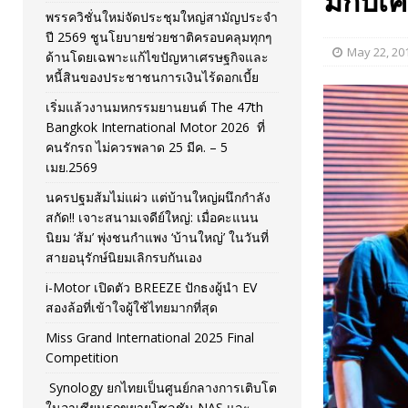
มกับเค
พรรควิชั่นใหม่จัดประชุมใหญ่สามัญประจำ
[ November 26, 2025 ]
i-Motor เปิดตัว BREEZE ปักธงผู้นำ
ปี 2569 ชูนโยบายช่วยชาติครอบคลุมทุกๆ
May 22, 20
ด้านโดยเฉพาะแก้ไขปัญหาเศรษฐกิจและ
[ April 30, 2026 ]
จุฬาฯ เปิดตัวโครงการ ต้นแบบนวัตกรร
หนี้สินของประชาชนการเงินไร้ดอกเบี้ย
เริ่มแล้วงานมหกรรมยานยนต์ The 47th
Bangkok International Motor 2026 ที่
คนรักรถ ไม่ควรพลาด 25 มีค. – 5
เมย.2569
นครปฐมส้มไม่แผ่ว แต่บ้านใหญ่ผนึกกำลัง
สกัด!! เจาะสนามเจดีย์ใหญ่: เมื่อคะแนน
นิยม ‘ส้ม’ พุ่งชนกำแพง ‘บ้านใหญ่’ ในวันที่
สายอนุรักษ์นิยมเลิกรบกันเอง
i-Motor เปิดตัว BREEZE ปักธงผู้นำ EV
สองล้อที่เข้าใจผู้ใช้ไทยมากที่สุด
Miss Grand International 2025 Final
Competition
Synology ยกไทยเป็นศูนย์กลางการเติบโต
ในอาเซียนรุกขยายโซลูชัน NAS และ