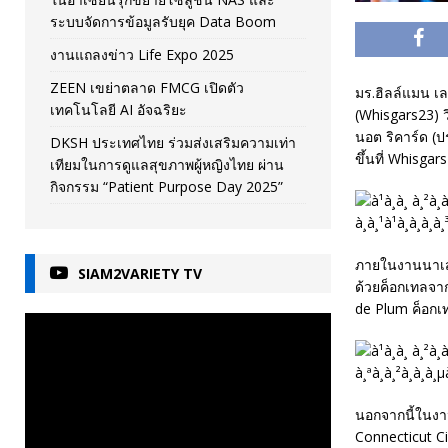
ระบบจัดการข้อมูลรับยุค Data Boom
งานแถลงข่าว Life Expo 2025
ZEEN เขย่าตลาด FMCG เปิดตัว
มร.ฮิลล์แมน เล
เทคโนโลยี AI อัจฉริยะ
(Whisgars23) ว
นอต ริคาร์ด (ป
DKSH ประเทศไทย ร่วมส่งเสริมความเท่า
ขึ้นที่ Whisgar
เทียมในการดูแลสุขภาพผู้หญิงไทย ผ่าน
กิจกรรม “Patient Purpose Day 2025”
ภายในงานนาเสนอ
SIAM2VARIETY TV
ด้วยค็อกเทลจาก
de Plum ค็อกเ
นอกจากนี้ในงาน
Connecticut C