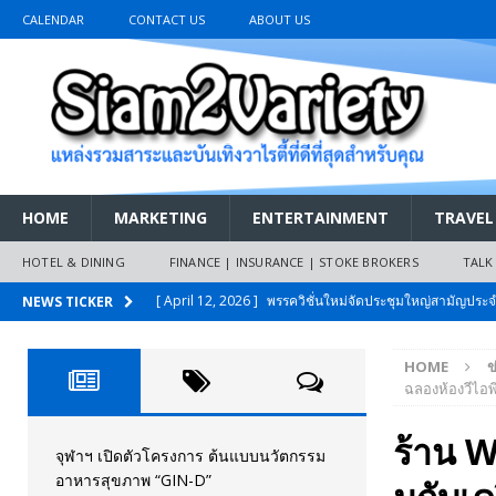
CALENDAR
CONTACT US
ABOUT US
HOME
MARKETING
ENTERTAINMENT
TRAVEL
HOTEL & DINING
FINANCE | INSURANCE | STOKE BROKERS
TALK
[ April 12, 2026 ]
พรรควิชั่นใหม่จัดประชุมใหญ่สามัญปร
NEWS TICKER
และหนี้สินของประชาชนการเงินไร้ดอกเบี้ย
PR NEWS
HOME
ข
[ March 26, 2026 ]
เริ่มแล้วงานมหกรรมยานยนต์ The 47th
ฉลองห้องวีไอพี
เมย.2569
AUTO NEWS
ร้าน W
[ February 10, 2026 ]
นครปฐมส้มไม่แผ่ว แต่บ้านใหญ่ผนึกกำ
จุฬาฯ เปิดตัวโครงการ ต้นแบบนวัตกรรม
อาหารสุขภาพ “GIN-D”
วันที่สายอนุรักษ์นิยมเลิกรบกันเอง
PR NEWS