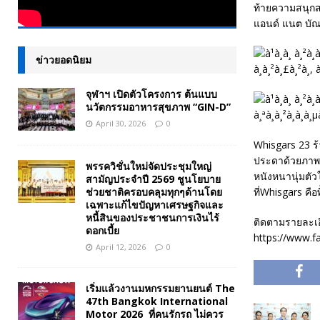
ท้ายความสนุกสน
แอนด์ แนต บัณ
ข่าวยอดนิยม
จุฬาฯ เปิดตัวโครงการ ต้นแบบ
นวัตกรรมอาหารสุขภาพ “GIN-D”
April 30, 2026
0
Whisgars 23 ร้
ประดาด้วยภาพติ
พรรควิชั่นใหม่จัดประชุมใหญ่
หนังหนานุ่มตัว
สามัญประจำปี 2569 ชูนโยบาย
ช่วยชาติครอบคลุมทุกๆด้านโดย
ที่Whisgars คือพ
เฉพาะแก้ไขปัญหาเศรษฐกิจและ
หนี้สินของประชาชนการเงินไร้
ติดตามรายละเอีย
ดอกเบี้ย
https://www.f
April 12, 2026
0
เริ่มแล้วงานมหกรรมยานยนต์ The
47th Bangkok International
Motor 2026 ที่คนรักรถ ไม่ควร