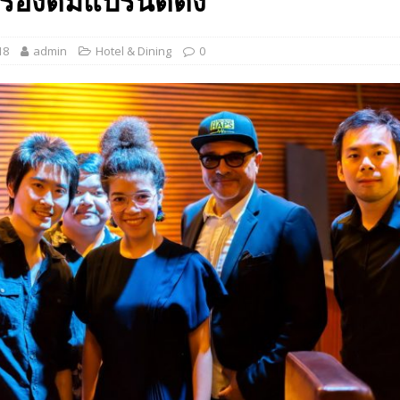
รื่องดื่มแบรนด์ดัง
 EV สองล้อที่เข้าใจผู้ใช้ไทยมากที่สุด
AUTO NEWS
18
admin
Hotel & Dining
0
มอาหารสุขภาพ “GIN-D”
EVENT SOCIAL LIFE