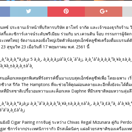
นทซ์ ประธานเจ้าหน้าที่บริหารบริษัท ฮาโทร์ จากัด และเจ้าของธุรกิจร้าน 
ิสกี้และซิการ์เลาจน์ระดับพรีเมียม ร่วมกับ มร.เควนติน จ็อบ กรรมการผู้จัดก
ระเทศไทย) จัดงานฉลองยิ่งใหญ่เปิดตัวห้องสุดเอ็กซ์คลูซีฟเครื่องดื่มแบรนด์
s 23 สุขุมวิท 23 เมื่อวันที่ 17 พฤษภาคม พ.ศ. 2561 นี้
ค็อกเทลสูตรพิเศษที่รังสรรค์ขึ้นมาแบบสุดเอ็กซ์คลูซีฟเพื่อ โดยเฉพาะ เริ
ชีวาส รีกัล The Hamptons ที่จะช่วยให้คุณผ่อนคลายและอีกทั้งยังจะได้ดื่
ทลที่มีรสชาติเปรี้ยวอมหวานและค็อกเทล Daphne ที่มีรสชาติหอมหวานลุ่มล
ยังมี Cigar Pairing การจับคู่ ระหว่าง Chivas Regal Mizunara คู่กับ Pe
igar ซิการ์จากประเทศนิการากัว มีรสเผ็ดนิดๆ แฝงด้วยรสชาติของเครื่องเ