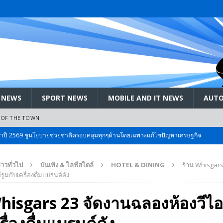
 NEWS
SPORT NEWS
MOBILE AND IT NEWS
AUTO
 OF THE TOWN
ะจำปี 2569 ชูนโยบายช่วยชาติครอบคลุมทุกๆด้านโดยเฉพาะแก้ไขปัญหาเศรษฐกิจ
่าวทั่วไป
บันเทิง & ไลฟ์สไตล์
HOTEL & DINING
ร้าน Whisgars
 Bangkok International Motor 2026 ที่คนรักรถ ไม่ควรพลาด 25 มีค. – 5
รูมกับเครื่องดื่มแบรนด์ดัง
hisgars 23 จัดงานฉลองห้องวีไอพ
ลัง สกัด!! เจาะสนามเจดีย์ใหญ่: เมื่อคะแนนนิยม ‘ส้ม’ พุ่งชนกำแพง ‘บ้านใหญ่’ ใน