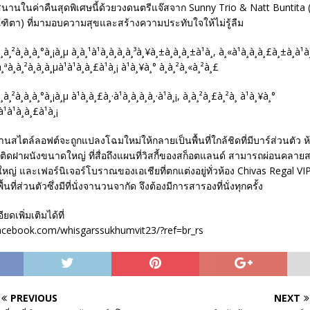
านในค่าคืนสุดพิเศษนี้ด้วยวงดนตรีแจ๊สจาก Sunny Trio & Natt Buntita (ซ
ฑิตา) ที่มามอบความสุขและสร้างความประทับใจให้ไม่รู้ลืม
านสไตล์ลอฟต์จะถูกแปลงโฉมใหม่ให้กลายเป็นพื้นที่ใกล้ชิดที่มีบาร์ส่วนตัว ห้
ดฝาผนังขนาดใหญ่ ที่สื่อถึงแผนที่วิสกี้ของสก็อตแลนด์ สามารถผ่อนคลายสบ
ใหญ่ และเฟอร์นิเจอร์โบราณของเอเชียที่ตกแต่งอยู่ทั่วห้อง Chivas Regal 
ื้นที่ส่วนตัวซึ่งมีที่นั่งจานวนจากัด จึงต้องมีการสารองที่นั่งทุกครั้ง
ดเพิ่มเติมได้ที่
acebook.com/whisgarssukhumvit23/?ref=br_rs
PREVIOUS
NEXT