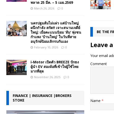
พลาด 25 มีค. – 5 เมย.2569
March 26, 2026
0
นครปฐมส้มไม่แผ่ว แต่บ้านใหญ่
ผนึกกำลัง สกัด!! เจาะสนามเจดีย์
BE THE F
ใหญ่: เมื่อคะแนนนิยม ‘ส้ม’ พุ่งชน
กำแพง ‘บ้านใหญ่’ ในวันที่สาย
อนุรักษ์นิยมเลิกรบกันเอง
Leave a
February 10, 2026
0
Your email add
i-Motor เปิดตัว BREEZE ปักธง
Comment
ผู้นำ EV สองล้อที่เข้าใจผู้ใช้ไทย
มากที่สุด
November 26, 2025
0
FINANCE | INSURANCE |BROKERS
STOKE
Name
*