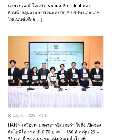
นายวรวุฒน์ โตเจริญธนาผล President และ
หัวหน้ากลุ่มงานการเงินและบัญชี บริษัท แอล เอช
ไฟแนนซ์เชียล
[...]
July 25, 2025
0
HANN เครือรพ. มุกดาหารอินเตอร์ฯ ใจถึง เปิดจอง
หุ้นไอพีโอ ราคาดี 0.70 บาท 160 ล้านหุ้น 29 –
31 ก.ค. นี้ ชูจุดเด่น รพ.แห่งลุ่มแม่น้ำโขงที่