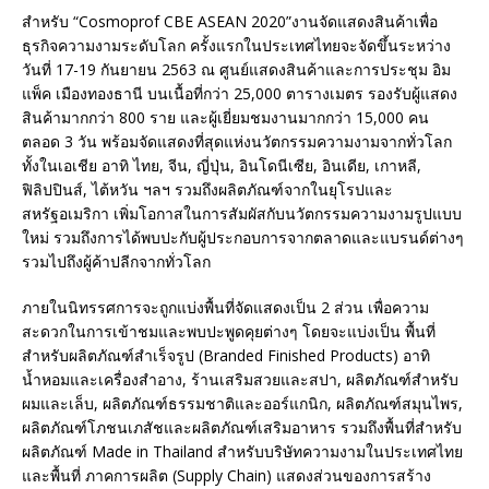
สำหรับ “Cosmoprof CBE ASEAN 2020”งานจัดแสดงสินค้าเพื่อ
ธุรกิจความงามระดับโลก ครั้งแรกในประเทศไทยจะจัดขึ้นระหว่าง
วันที่ 17-19 กันยายน 2563 ณ ศูนย์แสดงสินค้าและการประชุม อิม
แพ็ค เมืองทองธานี บนเนื้อที่กว่า 25,000 ตารางเมตร รองรับผู้แสดง
สินค้ามากกว่า 800 ราย และผู้เยี่ยมชมงานมากกว่า 15,000 คน
ตลอด 3 วัน พร้อมจัดแสดงที่สุดแห่งนวัตกรรมความงามจากทั่วโลก
ทั้งในเอเชีย อาทิ ไทย, จีน, ญี่ปุ่น, อินโดนีเซีย, อินเดีย, เกาหลี,
ฟิลิปปินส์, ไต้หวัน ฯลฯ รวมถึงผลิตภัณฑ์จากในยุโรปและ
สหรัฐอเมริกา เพิ่มโอกาสในการสัมผัสกับนวัตกรรมความงามรูปแบบ
ใหม่ รวมถึงการได้พบปะกับผู้ประกอบการจากตลาดและแบรนด์ต่างๆ
รวมไปถึงผู้ค้าปลีกจากทั่วโลก
ภายในนิทรรศการจะถูกแบ่งพื้นที่จัดแสดงเป็น 2 ส่วน เพื่อความ
สะดวกในการเข้าชมและพบปะพูดคุยต่างๆ โดยจะแบ่งเป็น พื้นที่
สำหรับผลิตภัณฑ์สำเร็จรูป (Branded Finished Products) อาทิ
น้ำหอมและเครื่องสำอาง, ร้านเสริมสวยและสปา, ผลิตภัณฑ์สำหรับ
ผมและเล็บ, ผลิตภัณฑ์ธรรมชาติและออร์แกนิก, ผลิตภัณฑ์สมุนไพร,
ผลิตภัณฑ์โภชนเภสัชและผลิตภัณฑ์เสริมอาหาร รวมถึงพื้นที่สำหรับ
ผลิตภัณฑ์ Made in Thailand สำหรับบริษัทความงามในประเทศไทย
และพื้นที่ ภาคการผลิต (Supply Chain) แสดงส่วนของการสร้าง