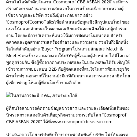
ด้านไฮไลท์สำคัญในงาน ‘Cosmoprof CBE ASEAN 2020’ จะมีการ
สร้างกิจกรรมอำนวยความสะดวกในการสร้างเครือข่ายระหว่างผู้
เชี่ยวชาญและบริษัท รวมถึงผู้ประกอบการ อย่าง
‘CosmoprofCosmoTalks’เพื่อนำเสนอข้อมูลเชิงลึกรูปแบบใหม่ ของ
แนวโน้มและลักษณะในตลาดเอเชียตะวันออกเฉียงใต้ แก่ผู้เข้าร่วม
งาน โดยจะมีการวิเคราะห์แนวโน้มการพัฒนาในอนาคต สำหรับ
ตลาดและอุตสาหกรรมเครื่องสำอางและความงาม รวมไปถึงอีกหนึ่ง
ไฮไลท์สำคัญอย่าง ‘Buyer Program’โปรแกรมลักษณะ Match &
Meet ช่วยสร้างความสะดวกให้บริษัทผู้ซื้อและผู้จำหน่าย ได้มีโอกาส
พูดคุยร่วมกัน ซึ่งผู้ซื้อจากต่างประเทศและในประเทศจะได้รับเชิญให้
เข้าร่วมการพบปะแบบ B2B กับผู้จัดแสดงที่สนใจในการพัฒนาธุรกิจ
ด้านใหม่ๆ นอกจากนี้ในงานยังมีเวทีสัมมนา และการแสดงสาธิตโดย
ผู้เชี่ยวชาญ ให้แก่ผู้ที่สนใจเข้าร่วมอีกด้วย
ผู้ที่สนใจสามารถติดตามข้อมูลข่าวสาร และรายละเอียดเพิ่มเติมของ
นิทรรศการแสดงสินค้าเพื่อธุรกิจความงามระดับโลก “Cosmoprof
CBE ASEAN 2020” ได้ที่www.cosmoprofcbeasean.com
นำเสนอข่าวโดย บริษัทที่ปรึกษาประชาสัมพันธ์ บริษัท โฟร์ฮันเดรท