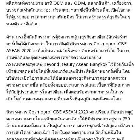
ผลิตภัณฑ์ความงาม อาทิ OEM และ ODM, ฉลากสินค้า, เครื่องจักร,
บรรจุภัณฑ์หลักและรอง, ส่วนผสม ฯลฯ ซึ่งพื้นที่ส่วนนี้จะเปิดโอกาส
ให้ผู้ประกอบการสามารถหาพันธมิตร ในการสร้างสรรค์ธุรกิจใหม่ๆ
ของตัวเองอีกด้วย
ด้าน มร.เอ็มกันดิกรรมการผู้จัดการกลุ่ม (ธุรกิจอาเซียน)อินฟอร์มา
มาร์เก็ตได้เปิดเผยว่า ในการเปิดตัวนิทรรศการ Cosmoprof CBE
ASEAN 2020 จะถือเป็นความสำเร็จของ อินฟอร์มามาร์เก็ต ในการ
รวมข้อดีและจุดแข็งของนิทรรศการความงามอย่าง
ASEANbeautyและ Beyond Beauty Asean Bangkok ไว้ด้วยกันเพื่อ
เข้าสู่แพลตฟอร์มใหม่ที่แข็งแกร่งและมีประสิทธิภาพมากยิ่งขึ้น โดย
บริษัทจะเปิดโอกาสและให้ข้อเสนอทางธุรกิจกับภาคอุตสาหกรรม
ความงามมากขึ้น พร้อมทั้งมอบประสบการณ์และเนื้อหาที่มีคุณภาพ
ให้กับผู้ประกอบการในอาเซียน เพื่อตอบรับความสามารถในการ
เติบโตด้านตลาดความงาม ที่รวดเร็วที่สุดภูมิภาคหนึ่งของโลก
นิทรรศการ Cosmoprof CBE ASEAN 2020 จะเปรียบเสมือนประตูสู่
ตลาดความงามในเอเชียตะวันออกเฉียงใต้ที่มีประชากรอยู่ราว 750
ล้านคนแสดงถึงความเป็นศูนย์กลางทางเศรษฐกิจที่สำคัญและมีอัตรา
การเติบโตอย่างต่อเนื่อง โดยในตลาดความงาม ถือเป็นหนึ่งใน
อุตสาหกรรมที่สำคัญที่สุดของอาเซียน ซึ่งคาดว่าในปี 2020 จะมี