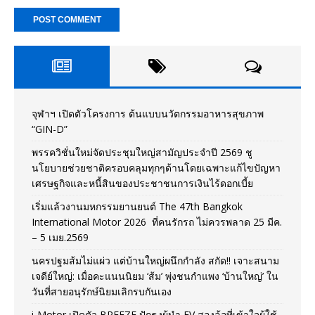
จุฬาฯ เปิดตัวโครงการ ต้นแบบนวัตกรรมอาหารสุขภาพ
“GIN-D”
พรรควิชั่นใหม่จัดประชุมใหญ่สามัญประจำปี 2569 ชู
นโยบายช่วยชาติครอบคลุมทุกๆด้านโดยเฉพาะแก้ไขปัญหา
เศรษฐกิจและหนี้สินของประชาชนการเงินไร้ดอกเบี้ย
เริ่มแล้วงานมหกรรมยานยนต์ The 47th Bangkok
International Motor 2026 ที่คนรักรถ ไม่ควรพลาด 25 มีค.
– 5 เมย.2569
นครปฐมส้มไม่แผ่ว แต่บ้านใหญ่ผนึกกำลัง สกัด!! เจาะสนาม
เจดีย์ใหญ่: เมื่อคะแนนนิยม ‘ส้ม’ พุ่งชนกำแพง ‘บ้านใหญ่’ ใน
วันที่สายอนุรักษ์นิยมเลิกรบกันเอง
i-Motor เปิดตัว BREEZE ปักธงผู้นำ EV สองล้อที่เข้าใจผู้ใช้