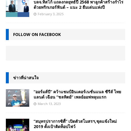
บลจ.ทิสโก้ แถลงกลยุทธ์ปี 2568 พาลูกค้าสร้างกำไร
ด้วยทริกเกอร์ฟันด์ – แนะ 2 ธีมเด่นแห่งปี
February 3, 2025
FOLLOW ON FACEBOOK
ข่าวที่น่าสนใจ
“ออร์มส์บี” คว้าแชมป์อินเตอร์เนชั่นแนล ซีรีส์ ไทย
แลนด์ เฉือน “ชลทิตย์” เพลย์ออฟหลุมแรก
March 13, 2023
“สมุทรปราการซิตี้” เปิดตัวสโมสรฯ,ชุดแข้งใหม่
2019 ตั้งเป้าติดท็อปไฟว์