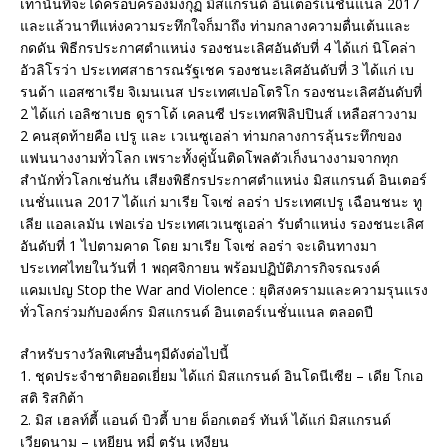
เท่านั้นที่จะได้ครอบครองมงกุฏ มิสแกรนด์ อินเตอร์เนชั่นแนล 2017
และแล้วนาทีแห่งความระทึกใจก็มาถึง ท่ามกลางความตื่นเต้นและ
กดดัน พิธีกรประกาศตำแหน่ง รองชนะเลิศอันดับที่ 4 ได้แก่ นิโคล่า
อัวลิโรว่า ประเทศสาธารณรัฐเชค รองชนะเลิศอันดับที่ 3 ได้แก่ เบ
รนด้า แอสซาเรีย จิเมนเนส ประเทศเปอโตริโก รองชนะเลิศอันดับที่
2 ได้แก่ เอลิซาเบธ ดูราโด้ เคลนซี ประเทศฟิลิปปินส์ เหลือสาวงาม
2 คนสุดท้ายคือ เปรู และ เวเนซูเอล่า ท่ามกลางการลุ้นระทึกของ
แฟนนางงามทั่วโลก เพราะทั้งคู่นั้นติดโพลตัวเก็งนางงามจากทุก
สำนักทั่วโลกเช่นกัน เสียงพิธีกรประกาศตำแหน่ง มิสแกรนด์ อินเตอร์
เนชั่นแนล 2017 ได้แก่ มาเรีย โจเซ่ ลอร่า ประเทศเปรู เฉือนชนะ ทู
เลีย แอลเลมัน เฟอเร่อ ประเทศเวเนซูเอล่า รับตำแหน่ง รองชนะเลิศ
อันดับที่ 1 ไปตามคาด โดย มาเรีย โจเซ่ ลอร่า จะเดินทางมา
ประเทศไทยในวันที่ 1 พฤศจิกายน พร้อมปฏิบัติภารกิจรณรงค์
แคมเปญ Stop the War and Violence : ยุติสงครามและความรุนแรง
ทั่วโลกร่วมกับองค์กร มิสแกรนด์ อินเตอร์เนชั่นแนล ตลอดปี
สำหรับรางวัลพิเศษอื่นๆมีดังต่อไปนี้
1. ชุดประจำชาติยอดเยี่ยม ได้แก่ มิสแกรนด์ อินโดนีเซีย – เดีย โกเอ
สติ ริสกิต้า
2. มิส เฮลท์ตี้ แอนด์ บิวตี้ บาย ด็อกเตอร์ ทันห์ ได้แก่ มิสแกรนด์
เวียดนาม – เหยียน หมี่ ตรัน เหงียน