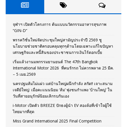
จุฬาฯ เปิดตัวโครงการ ต้นแบบนวัตกรรมอาหารสุขภาพ
“GIN-D”
พรรควิชั่นใหม่จัดประชุมใหญ่สามัญประจำปี 2569 ชู
นโยบายช่วยชาติครอบคลุมทุกๆด้านโดยเฉพาะแก้ไขปัญหา
เศรษฐกิจและหนี้สินของประชาชนการเงินไร้ดอกเบี้ย
เริ่มแล้วงานมหกรรมยานยนต์ The 47th Bangkok
International Motor 2026 ที่คนรักรถ ไม่ควรพลาด 25 มีค.
– 5 เมย.2569
นครปฐมส้มไม่แผ่ว แต่บ้านใหญ่ผนึกกำลัง สกัด!! เจาะสนาม
เจดีย์ใหญ่: เมื่อคะแนนนิยม ‘ส้ม’ พุ่งชนกำแพง ‘บ้านใหญ่’ ใน
วันที่สายอนุรักษ์นิยมเลิกรบกันเอง
i-Motor เปิดตัว BREEZE ปักธงผู้นำ EV สองล้อที่เข้าใจผู้ใช้
ไทยมากที่สุด
Miss Grand International 2025 Final Competition