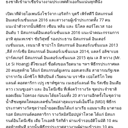
ธงชาติเข้ามาเชียร์นางงามประเทศตัวเองกันแน่นทุกที่นั่ง
เปิดเวทีด้วยโอเพนนิ่งโชว์จาก เอริสก้า บุตรี เพิร์ทตีวี มิสแกรนด์
อินเตอร์เนชั่นแนล 2016 และสาวงามผู้เข้าประกวดทั้ง 77 คน
แนะนำตัวจากนั้นพิธีกร เซียน หลิม และ นิโคล คอร์โดเวส รอง
อันดับ 1 มิสแกรนด์อินเตอร์เนชั่นแนล 2016 แนะนำคณะกรรมการ
อาทิ คุณเทเรซ่า ชัยวิสุทธิ์ รองประธาน มิสแกรนด์ อินเตอร์
เนชั่นแนล, เจนนาลี ชาปาโร มิสแกรนด์ อินเตอร์เนชั่นแนล 2013
,ลีส์ การ์เซีย มิสแกรนด์ อินเตอร์เนชั่นแนล 2014, แคลร์ อลิซาเบธ
ปาร์คเกอร์ มิสแกรนด์ อินเตอร์เนชั่นแนล 2015 คุณ เล สิ หวาง (Mr.
Le Si Hoang) ดีไซเนอร์ ชื่อดังของเวียดนาม ฯลฯ พิธีกรประกาศผล
20 คนสุดท้าย ได้แก่ มิสแกรนด์ยูเครน ออสเตรเลีย สาธารณรัฐเชค
ปารากวัย เม็กซิโก ฟิลิปปินส์ เวียดนาม บราซิล เปอโตริโก ไทย
แลนด์ คอสตาริกา เปรู เซาท์ซูดาน เนเธอร์แลนด์ จีน รัสเซีย อินเดีย
ลาว เวเนซูเอล่า และ อินโดนีเซีย ที่เพิ่งคว้ารางวัล ชุดประจำชาติ
ยอดเยี่ยม ไปครอง ก่อนจะได้ยลโฉมทั้ง 20 สาวงามอีกครั้งในชุดว่าย
น้ำสีชมพูสดใสคอลเลคชั่นใหม่ล่าสุดแบรนด์เอ็มจีไอ (MGI) พิธีกร
ประกาศรางวัลชุดว่ายน้ำยอดเยี่ยมได้แก่ มาเรีย แอมมาเลีย มาตามอ
รอส มิสแกรนด์คอสตาริกา รางวัลมิสป๊อปปูล่าโหวต ได้แก่ มิสแก
รนด์อินโดนีเซีย เดีย โกเอสติ ริสกิต้า ผ่านเข้ารอบอัติโนมัติ 10 คน
สุดท้ายทันที จากนั้นพิธีกรประกาศสาวงามผู้ผ่านเข้ารอบ 10 คน