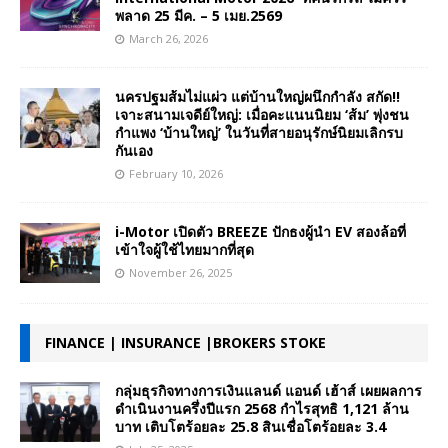
พลาด 25 มีค. – 5 เมย.2569
March 26, 2026
นครปฐมส้มไม่แผ่ว แต่บ้านใหญ่ผนึกกำลัง สกัด!!
เจาะสนามเจดีย์ใหญ่: เมื่อคะแนนนิยม ‘ส้ม’ พุ่งชน
กำแพง ‘บ้านใหญ่’ ในวันที่สายอนุรักษ์นิยมเลิกรบ
กันเอง
February 10, 2026
i-Motor เปิดตัว BREEZE ปักธงผู้นำ EV สองล้อที่
เข้าใจผู้ใช้ไทยมากที่สุด
November 26, 2025
FINANCE | INSURANCE |BROKERS STOKE
กลุ่มธุรกิจทางการเงินแลนด์ แอนด์ เฮ้าส์ เผยผลการ
ดำเนินงานครึ่งปีแรก 2568 กำไรสุทธิ 1,121 ล้าน
บาท เติบโตร้อยละ 25.8 สินเชื่อโตร้อยละ 3.4