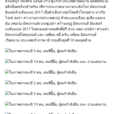
สวนสนุก วิลเพิร์ล แลนด์ เกาะฟู่โกว๊ก ประเทศเวียดนาม ผลตัดสินไม่
พลิกล็อคจริงๆสำหรับเวทีการประกวดนางงามระดับโลก มิสแกรนด์
อินเตอร์เนชั่นแนล 2017 เมื่อตัวเต็งจากทุกโพลทั่วโลกอย่าง มาเรีย
โจเซ่ ลอร่า สาวงามจากประเทศเปรู ทำคะแนนเฉือน ทูเลีย แอลเล
มัน เฟอเร่อ มิสแกรนด์เวเนซูเอล่า คว้ามงกุฎ มิสแกรนด์ อินเตอร์
เนชั่นแนล 2017 ไปครองอย่างสมศักดิ์ศรี ส่วน แพม เปรมิกา พาเมล่า
มิสแกรนด์ไทยแลนด์ และ เหยียน หมี่ ตรัน เหงียน มิสแกรนด์
เวียดนาม ประเทศเจ้าภาพ เข้ารอบลึกสุดที่ 10 คนสุดท้าย