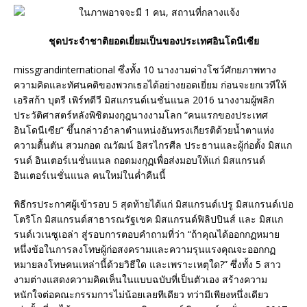
ชุดประจำชาติยอดเยี่ยมเป็นของประเทศอินโดนีเซีย
missgrandinternational ซึ่งทั้ง 10 นางงามต่างโชว์ศักยภาพทาง
ความคิดและทัศนคติของพวกเธอได้อย่างยอดเยี่ยม ก่อนจะยกเวทีให้
เอริสก้า บุตรี เพิร์ทตีวี มิสแกรนด์เนชั่นแนล 2016 นางงามผู้พลิก
ประวัติศาสตร์หลังพิชิตมงกุฎนางงามโลก “คนแรกของประเทศ
อินโดนีเซีย” ขึ้นกล่าวอำลาตำแหน่งอันทรงเกียรติด้วยน้ำตาแห่ง
ความตื้นตัน สวมกอด ณวัฒน์ อิสรไกรศีล ประธานและผู้ก่อตั้ง มิสแก
รนด์ อินเตอร์เนชั่นแนล ถอดมงกุฏเพื่อส่งมอบให้แก่ มิสแกรนด์
อินเตอร์เนชั่นแนล คนใหม่ในค่ำคืนนี้
พิธีกรประกาศผู้เข้ารอบ 5 สุดท้ายได้แก่ มิสแกรนด์เปรู มิสแกรนด์เปอ
โตริโก มิสแกรนด์สาธารณรัฐเชค มิสแกรนด์ฟิลิปปินส์ และ มิสแก
รนด์เวเนซูเอล่า สู่รอบการตอบคำถามที่ว่า “ถ้าคุณได้ออกกฏหมาย
หนึ่งข้อในการลงโทษผู้ก่อสงครามและความรุนแรงคุณจะออกกฏ
หมายลงโทษคนเหล่านี้ด้วยวิธีใด และเพราะเหตุใด?” ซึ่งทั้ง 5 สาว
งามต่างแสดงความคิดเห็นในแบบฉบับที่เป็นตัวเอง สร้างความ
หนักใจต่อคณะกรรมการไม่น้อยเลยทีเดียว ทว่ามีเพียงหนึ่งเดียว