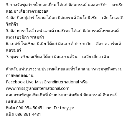
3. รางวัลชุดว่ายน้ำยอดเยี่ยม ได้แก่ มิสแกรนด์ คอสตาริก้า – มาเรีย
แอมมาเลีย มาตามอรอส
4. มิส ป๊อปปูล่าร์ โหวต ได้แก่ มิสแกรนด์ อินโดนีเซีย – เดีย โกเอสติ
ริสกิต้า
5. มิส พาราไดส์ เคฟ แอนด์ เฮอริเทจ ได้แก่ มิสแกรนด์ไทยแลนด์ –
แพม เปรมิกา พาเมล่า
6. เบสท์ โซเชียล มีเดีย ได้แก่ มิสแกรด์ ปารากวัย – ลีอา ดวาร์ทเต้
แอชมอร์
7. ชุดราตรียอดเยี่ยม ได้แก่ มิสแกรนด์จีน – เสวีย เจียว เฉิน
สำหรับแฟนนางงามประเทศไทยและทั่วโลกสามารถชมทุกกิจกรรม
ถ่ายทอดสดผ่าน
Facebook Live MissGrandinternational หรือ
www.missgrandinternational.com
สอบถามข้อมูลเพิ่มเติมที่ ฝ่ายประชาสัมพันธ์ มิสแกรนด์ อินเตอร์
เนชั่นแนล
พี่เต้ย 090 954 5045 Line ID : toey_pr
แน็ค 086 861 4481