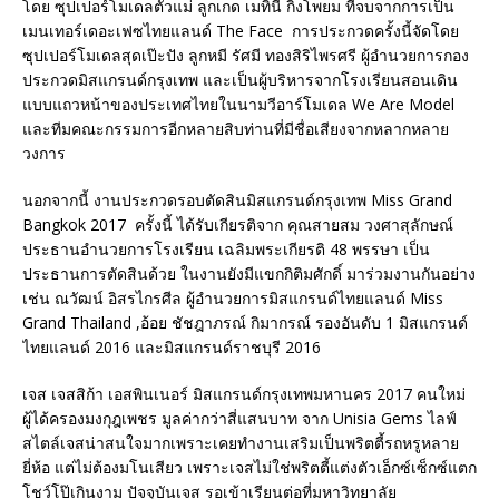
โดย ซุปเปอร์โมเดลตัวแม่ ลูกเกด เมทินี กิ่งโพยม ที่จบจากการเป็น
เมนเทอร์เดอะเฟซไทยแลนด์ The Face การประกวดครั้งนี้จัดโดย
ซุปเปอร์โมเดลสุดเป๊ะปัง ลูกหมี รัศมี ทองสิริไพรศรี ผู้อำนวยการกอง
ประกวดมิสแกรนด์กรุงเทพ และเป็นผู้บริหารจากโรงเรียนสอนเดิน
แบบแถวหน้าของประเทศไทยในนามวีอาร์โมเดล We Are Model
และทีมคณะกรรมการอีกหลายสิบท่านที่มีชื่อเสียงจากหลากหลาย
วงการ
นอกจากนี้ งานประกวดรอบตัดสินมิสแกรนด์กรุงเทพ Miss Grand
Bangkok 2017 ครั้งนี้ ได้รับเกียรติจาก คุณสายสม วงศาสุลักษณ์
ประธานอำนวยการโรงเรียน เฉลิมพระเกียรติ 48 พรรษา เป็น
ประธานการตัดสินด้วย ในงานยังมีแขกกิติมศักดิ์ มาร่วมงานกันอย่าง
เช่น ณวัฒน์ อิสรไกรศีล ผู้อำนวยการมิสแกรนด์ไทยแลนด์ Miss
Grand Thailand ,อ้อย ชัชฎาภรณ์ กิมากรณ์ รองอันดับ 1 มิสแกรนด์
ไทยแลนด์ 2016 และมิสแกรนด์ราชบุรี 2016
เจส เจสสิก้า เอสพินเนอร์ มิสแกรนด์กรุงเทพมหานคร 2017 คนใหม่
ผู้ได้ครองมงกุฎเพชร มูลค่ากว่าสี่แสนบาท จาก Unisia Gems ไลฟ์
สไตล์เจสน่าสนใจมากเพราะเคยทำงานเสริมเป็นพริตตี้รถหรูหลาย
ยี่ห้อ แต่ไม่ต้องมโนเสียว เพราะเจสไม่ใช่พริตตี้แต่งตัวเอ็กซ์เซ็กซ์แตก
โชว์โป๊เกินงาม ปัจจุบันเจส รอเข้าเรียนต่อที่มหาวิทยาลัย