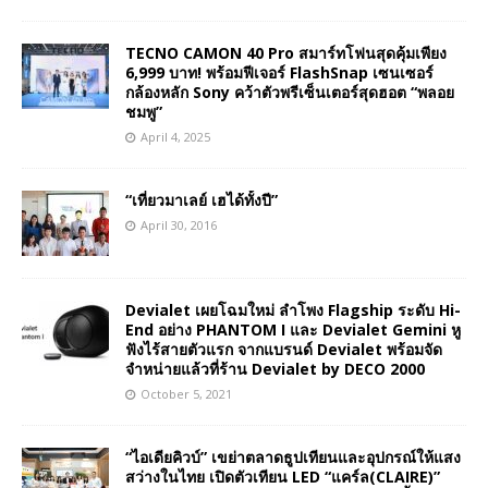
TECNO CAMON 40 Pro สมาร์ทโฟนสุดคุ้มเพียง
6,999 บาท! พร้อมฟีเจอร์ FlashSnap เซนเซอร์
กล้องหลัก Sony คว้าตัวพรีเซ็นเตอร์สุดฮอต “พลอย
ชมพู”
April 4, 2025
“เที่ยวมาเลย์ เฮได้ทั้งปี”
April 30, 2016
Devialet เผยโฉมใหม่ ลำโพง Flagship ระดับ Hi-
End อย่าง PHANTOM I และ Devialet Gemini หู
ฟังไร้สายตัวแรก จากแบรนด์ Devialet พร้อมจัด
จำหน่ายแล้วที่ร้าน Devialet by DECO 2000
October 5, 2021
“ไอเดียคิวบ์” เขย่าตลาดธูปเทียนและอุปกรณ์ให้แสง
สว่างในไทย เปิดตัวเทียน LED “แคร์ล(CLAIRE)”