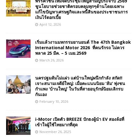
พรรควิชั่นใหม่จัดประชุมใหญ่สามัญประจำปี 2569
ชูนโยบายช่วยชาติครอบคลุมทุกๆด้านโดยเฉพาะ
แก้ไขปัญหาเศรษฐกิจและหนี้สินของประชาชนการ
เงินไร้ดอกเบี้ย
April 12, 2026
เริ่มแล้วงานมหกรรมยานยนต์ The 47th Bangkok
International Motor 2026 ที่คนรักรถ ไม่ควร
พลาด 25 มีค. – 5 เมย.2569
March 26, 2026
นครปฐมส้มไม่แผ่ว แต่บ้านใหญ่ผนึกกำลัง สกัด!!
เจาะสนามเจดีย์ใหญ่: เมื่อคะแนนนิยม ‘ส้ม’ พุ่งชน
กำแพง ‘บ้านใหญ่’ ในวันที่สายอนุรักษ์นิยมเลิกรบ
กันเอง
February 10, 2026
i-Motor เปิดตัว BREEZE ปักธงผู้นำ EV สองล้อที่
เข้าใจผู้ใช้ไทยมากที่สุด
November 26, 2025