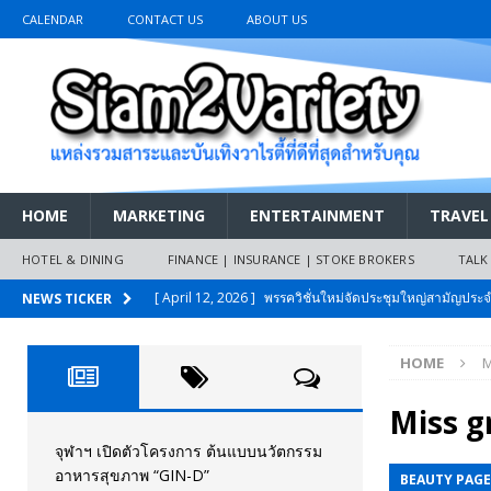
CALENDAR
CONTACT US
ABOUT US
HOME
MARKETING
ENTERTAINMENT
TRAVEL
HOTEL & DINING
FINANCE | INSURANCE | STOKE BROKERS
TALK
[ April 12, 2026 ]
พรรควิชั่นใหม่จัดประชุมใหญ่สามัญปร
NEWS TICKER
และหนี้สินของประชาชนการเงินไร้ดอกเบี้ย
PR NEWS
HOME
M
[ March 26, 2026 ]
เริ่มแล้วงานมหกรรมยานยนต์ The 47th
เมย.2569
AUTO NEWS
Miss g
[ February 10, 2026 ]
นครปฐมส้มไม่แผ่ว แต่บ้านใหญ่ผนึกกำ
จุฬาฯ เปิดตัวโครงการ ต้นแบบนวัตกรรม
อาหารสุขภาพ “GIN-D”
BEAUTY PAG
วันที่สายอนุรักษ์นิยมเลิกรบกันเอง
PR NEWS