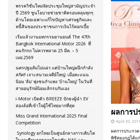
พรรควิชั่นใหม่จัดประชุมใหญ่สามัญประจำ
[ November 26, 2025 ]
i-Motor เปิดตัว BREEZE ปักธงผู้นำ
ปี 2569 ชูนโยบายช่วยชาติครอบคลุมทุกๆ
ด้านโดยเฉพาะแก้ไขปัญหาเศรษฐกิจและ
[ April 30, 2026 ]
จุฬาฯ เปิดตัวโครงการ ต้นแบบนวัตกรร
หนี้สินของประชาชนการเงินไร้ดอกเบี้ย
เริ่มแล้วงานมหกรรมยานยนต์ The 47th
Bangkok International Motor 2026 ที่
คนรักรถ ไม่ควรพลาด 25 มีค. – 5
เมย.2569
นครปฐมส้มไม่แผ่ว แต่บ้านใหญ่ผนึกกำลัง
สกัด!! เจาะสนามเจดีย์ใหญ่: เมื่อคะแนน
นิยม ‘ส้ม’ พุ่งชนกำแพง ‘บ้านใหญ่’ ในวันที่
สายอนุรักษ์นิยมเลิกรบกันเอง
i-Motor เปิดตัว BREEZE ปักธงผู้นำ EV
สองล้อที่เข้าใจผู้ใช้ไทยมากที่สุด
ผลการปร
Miss Grand International 2025 Final
April 30, 201
Competition
ผลการประกวด ม
Synology ยกไทยเป็นศูนย์กลางการเติบโต
พิชิตมงกุฎได้แ
ในอาเซียนรุกขยายโซลูชัน NAS และ