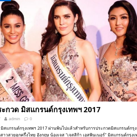
 EV สองล้อที่เข้าใจผู้ใช้ไทยมากที่สุด
AUTO NEWS
มอาหารสุขภาพ “GIN-D”
EVENT SOCIAL LIFE
ะกวด มิสแกรนด์กรุงเทพฯ 2017
7
admin
0
ิสแกรนด์กรุงเทพฯ 2017 ผ่านพ้นไปแล้วสำหรับการประกวดมิสแกรนด์กรุงเ
ก่สาวสวยลูกครึ่งไทย อังกฤษ น้องเจส “เจสสิก้า เอสพินเนอร์” มิสแกรนด์กร