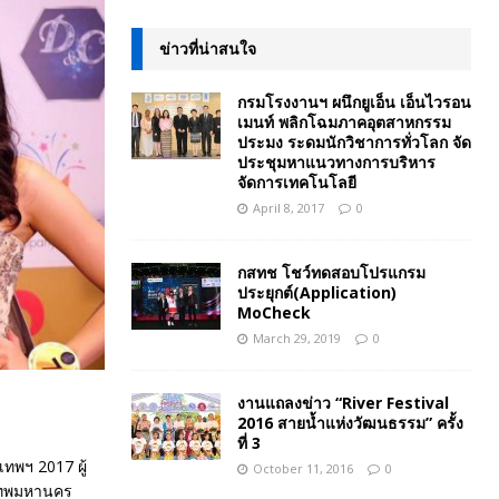
ข่าวที่น่าสนใจ
กรมโรงงานฯ ผนึกยูเอ็น เอ็นไวรอน
เมนท์ พลิกโฉมภาคอุตสาหกรรม
ประมง ระดมนักวิชาการทั่วโลก จัด
ประชุมหาแนวทางการบริหาร
จัดการเทคโนโลยี
April 8, 2017
0
กสทช โชว์ทดสอบโปรแกรม
ประยุกต์(Application)
MoCheck
March 29, 2019
0
งานแถลงข่าว “River Festival
2016 สายน้ำแห่งวัฒนธรรม” ครั้ง
ที่ 3
ทพฯ 2017 ผู้
October 11, 2016
0
ุงเทพมหานคร