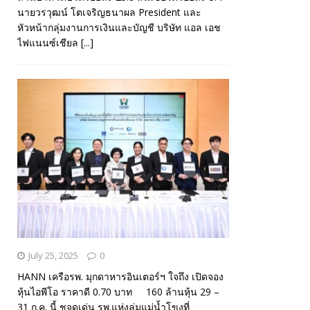
นายวรวุฒน์ โตเจริญธนาผล President และ
หัวหน้ากลุ่มงานการเงินและบัญชี บริษัท แอล เอช
ไฟแนนซ์เชียล
[...]
July 25, 2025
0
HANN เครือรพ. มุกดาหารอินเตอร์ฯ ใจถึง เปิดจอง
หุ้นไอพีโอ ราคาดี 0.70 บาท 160 ล้านหุ้น 29 –
31 ก.ค. นี้ ชูจุดเด่น รพ.แห่งลุ่มแม่น้ำโขงที่