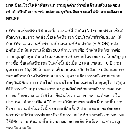
มวล ป้อนโรงไฟฟ้าทับสะแก รวมมูลค่ากว่าหมี่นล้านหลังแอพคอน
เข้าดำเนินกิจการ พร้อมต่อยอดธุรกิจผลิตกระแสไฟฟ้าจากพลังงาน
ทดแทน
บริษัท นอร์ทเทิร์น รีนิวเอเบิ้ล เอเนอร์จี้ จำกัด (NRE) เผยพร้อมเซ็นต์
สัญญาระยะยาว จัดส่งเชื้อเพลิงชีวมวล ป้อนโรงไฟฟ้าทับสะแก ให้
กับบริษัท แอดวานซ์ เพาเวอร์ คอนเวอร์ชั่น จำกัด (APCON) หลัง
อัดฉีดเม็ดเงินลงทุนเพิ่มอีก 500 ล้านบาท เพื่อเข้าดำเนินกิจการต่อ
จากกลุ่มผู้ถือหุ้นเดิม หวังต่อยอดการสร้างรายได้ระยะยาว โดยสัญญา
การซื้อเชื้อเพลิงชีวมวล ในครั้งนี้แบ่งเป็น 2 เฟส เฟสละ 10 ปี รวม
มูลค่ากว่า 15,000 ล้านบาท เพื่อตอบสนองกับกำลังการผลิต และการ
ขยายตัวของโรงไฟฟ้าทับสะแก ระบุความต้องการพลังงานสะอาด
ปัจจุบันมีอัตราการเติบโตก้าวกระโดด โดยเฉพาะในกลุ่มยุโรป-ญี่ปุ่น
ที่ให้การสนับสนุนภาคเอกชนลงทุนผลิตไฟฟ้าจากพลังงานทอดแทน
อย่างกว้างขวาง นอร์เทิร์นฯ จึงมั่นใจว่า นอกจากความต้องการใน
ประเทศ แล้วการเปิด AEC จะช่วยให้ตลาดขยายตัวเพิ่มมากขึ้น รวม
ถึงความร่วมมือในครั้งนี้ จะส่งผลดีกับทั้ง 2 ฝ่าย และน่าจะส่งผลต่อ
ความร่วมมือในการปลุกธุรกิจผลิตกระแสไฟฟ้า จากพลังงานทดแทน
ให้มีศักยภาพเพิ่มมากขึ้น ด้วยต่างฝ่ายต่างเล็งเห็นถึงความชำนาญ
ของกันและกัน