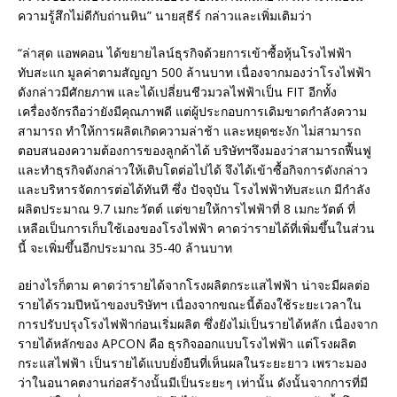
ความรู้สึกไม่ดีกับถ่านหิน” นายสุธีร์ กล่าวและเพิ่มเติมว่า
“ล่าสุด แอพคอน ได้ขยายไลน์ธุรกิจด้วยการเข้าซื้อหุ้นโรงไฟฟ้า
ทับสะแก มูลค่าตามสัญญา 500 ล้านบาท เนื่องจากมองว่าโรงไฟฟ้า
ดังกล่าวมีศักยภาพ และได้เปลี่ยนชีวมวลไฟฟ้าเป็น FIT อีกทั้ง
เครื่องจักรถือว่ายังมีคุณภาพดี แต่ผู้ประกอบการเดิมขาดกำลังความ
สามารถ ทำให้การผลิตเกิดความล่าช้า และหยุดชะงัก ไม่สามารถ
ตอบสนองความต้องการของลูกค้าได้ บริษัทฯจึงมองว่าสามารถฟื้นฟู
และทำธุรกิจดังกล่าวให้เติบโตต่อไปได้ จึงได้เข้าซื้อกิจการดังกล่าว
และบริหารจัดการต่อได้ทันที ซึ่ง ปัจจุบัน โรงไฟฟ้าทับสะแก มีกำลัง
ผลิตประมาณ 9.7 เมกะวัตต์ แต่ขายให้การไฟฟ้าที่ 8 เมกะวัตต์ ที่
เหลือเป็นการเก็บใช้เองของโรงไฟฟ้า คาดว่ารายได้ที่เพิ่มขึ้นในส่วน
นี้ จะเพิ่มขึ้นอีกประมาณ 35-40 ล้านบาท
อย่างไรก็ตาม คาดว่ารายได้จากโรงผลิตกระแสไฟฟ้า น่าจะมีผลต่อ
รายได้รวมปีหน้าของบริษัทฯ เนื่องจากขณะนี้ต้องใช้ระยะเวลาใน
การปรับปรุงโรงไฟฟ้าก่อนเริ่มผลิต ซึ่งยังไม่เป็นรายได้หลัก เนื่องจาก
รายได้หลักของ APCON คือ ธุรกิจออกแบบโรงไฟฟ้า แต่โรงผลิต
กระแสไฟฟ้า เป็นรายได้แบบยั่งยืนที่เห็นผลในระยะยาว เพราะมอง
ว่าในอนาคตงานก่อสร้างนั้นมีเป็นระยะๆ เท่านั้น ดังนั้นจากการที่มี