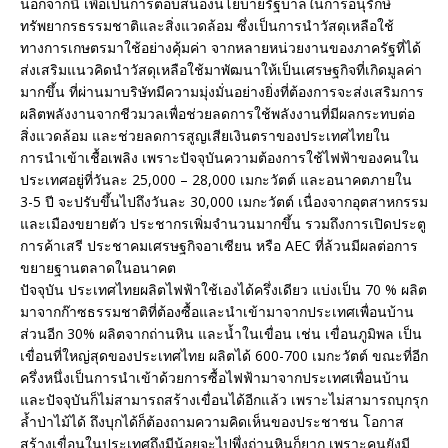
นอกจากนี้ เพื่อเป็นการตอบสนองนโยบายรัฐบาลในการอนุรักษ์
ทรัพยากรธรรมชาติและสิ่งแวดล้อม ซึ่งเป็นการนำวัสดุเหลือใช้
ทางการเกษตรมาใช้อย่างคุ้มค่า จากหลายหน่วยงานของภาครัฐที่ได้
ส่งเสริมแนวคิดนำวัสดุเหลือใช้มาพัฒนาให้เป็นเศรษฐกิจที่เกิดมูลค่า
มากขึ้น ที่ผ่านมาบริษัทมีความมุ่งมั่นอย่างยิ่งที่ต้องการจะส่งเสริมการ
ผลิตพลังงานจากชีวมวลเพื่อช่วยลดการใช้พลังงานที่มีผลกระทบต่อ
สิ่งแวดล้อม และช่วยลดการสูญเสียเงินตราของประเทศไทยใน
การนำเข้าเชื้อเพลิง เพราะปัจจุบันความต้องการใช้ไฟฟ้าของคนใน
ประเทศอยู่ที่วันละ 25,000 – 28,000 เมกะวัตต์ และอนาคตภายใน
3-5 ปี จะปรับขึ้นไปถึงวันละ 30,000 เมกะวัตต์ เนื่องจากอุตสาหกรรม
และเมืองขยายตัว ประชากรเพิ่มจำนวนมากขึ้น รวมถึงการเปิดประตู
การค้าเสรี ประชาคมเศรษฐกิจอาเซียน หรือ AEC ที่ล้วนมีผลต่อการ
ขยายฐานตลาดในอนาคต
ปัจจุบัน ประเทศไทยผลิตไฟฟ้าใช้เองได้ครึ่งเดียว แบ่งเป็น 70 % ผลิต
มาจากก๊าซธรรมชาติที่ต้องซื้อและนำเข้ามาจากประเทศเพื่อนบ้าน
ส่วนอีก 30% ผลิตจากถ่านหิน และน้ำในเขื่อน เช่น เขื่อนภูมิพล เป็น
เขื่อนที่ใหญ่สุดของประเทศไทย ผลิตได้ 600-700 เมกะวัตต์ ขณะที่อีก
ครึ่งหนึ่งเป็นการนำเข้าด้วยการซื้อไฟฟ้ามาจากประเทศเพื่อนบ้าน
และปัจจุบันก็ไม่สามารถสร้างเขื่อนได้อีกแล้ว เพราะไม่สามารถบุกรุก
ล้ำป่าไม้ได้ ถึงบุกได้ก็ต้องถามความคิดเห็นของประชาชน โอกาส
สร้างเขื่อนในประเทศถึงมีน้อยจะไปพึ่งถ่านหินก็ยาก เพราะคนยังมี