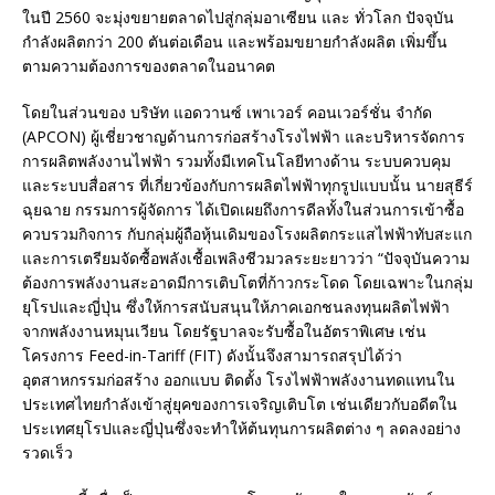
ในปี 2560 จะมุ่งขยายตลาดไปสู่กลุ่มอาเซียน และ ทั่วโลก ปัจจุบัน
กำลังผลิตกว่า 200 ตันต่อเดือน และพร้อมขยายกำลังผลิต เพิ่มขึ้น
ตามความต้องการของตลาดในอนาคต
โดยในส่วนของ บริษัท แอดวานซ์ เพาเวอร์ คอนเวอร์ชั่น จำกัด
(APCON) ผู้เชี่ยวชาญด้านการก่อสร้างโรงไฟฟ้า และบริหารจัดการ
การผลิตพลังงานไฟฟ้า รวมทั้งมีเทคโนโลยีทางด้าน ระบบควบคุม
และระบบสื่อสาร ที่เกี่ยวข้องกับการผลิตไฟฟ้าทุกรูปแบบนั้น นายสุธีร์
ฉุยฉาย กรรมการผู้จัดการ ได้เปิดเผยถึงการดีลทั้งในส่วนการเข้าซื้อ
ควบรวมกิจการ กับกลุ่มผู้ถือหุ้นเดิมของโรงผลิตกระแสไฟฟ้าทับสะแก
และการเตรียมจัดซื้อพลังเชื้อเพลิงชีวมวลระยะยาวว่า “ปัจจุบันความ
ต้องการพลังงานสะอาดมีการเติบโตที่ก้าวกระโดด โดยเฉพาะในกลุ่ม
ยุโรปและญี่ปุ่น ซึ่งให้การสนับสนุนให้ภาคเอกชนลงทุนผลิตไฟฟ้า
จากพลังงานหมุนเวียน โดยรัฐบาลจะรับซื้อในอัตราพิเศษ เช่น
โครงการ Feed-in-Tariff (FIT) ดังนั้นจึงสามารถสรุปได้ว่า
อุตสาหกรรมก่อสร้าง ออกแบบ ติดตั้ง โรงไฟฟ้าพลังงานทดแทนใน
ประเทศไทยกำลังเข้าสู่ยุคของการเจริญเติบโต เช่นเดียวกับอดีตใน
ประเทศยุโรปและญี่ปุ่นซึ่งจะทำให้ต้นทุนการผลิตต่าง ๆ ลดลงอย่าง
รวดเร็ว