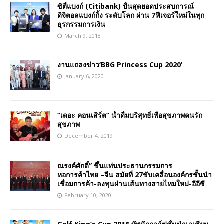
ซิตี้แบงก์ (Citibank) ปั้นสุดยอดประสบการณ์
ดิจิตอลแบงก์กิ้ง ระดับโลก ผ่าน 7ฟีเจอร์ใหม่ในทุก
ธุรกรรมการเงิน
March 9, 2018
งานแถลงข่าว‘BBG Princess Cup 2020’
January 6, 2020
“เดอะ คอนเสิร์ต” น้ำดื่มบริสุทธิ์เพื่อสุขภาพคนรัก
สุขภาพ
December 4, 2019
ณรงค์ศักดิ์” ขึ้นแท่นประธานกรรมการ
หอการค้าไทย –จีน สมัยที่ 27ขับเคลื่อนองค์กรชั้นนำ
เชื่อมการค้า-ลงทุนผ่านเส้นทางสายไหมใหม่-อีอีซี
February 10, 2020