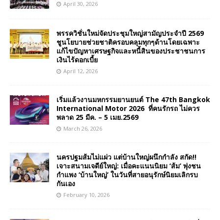
April 30, 2026
พรรควิชั่นใหม่จัดประชุมใหญ่สามัญประจำปี 2569
ชูนโยบายช่วยชาติครอบคลุมทุกๆด้านโดยเฉพาะ
แก้ไขปัญหาเศรษฐกิจและหนี้สินของประชาชนการ
เงินไร้ดอกเบี้ย
April 12, 2026
เริ่มแล้วงานมหกรรมยานยนต์ The 47th Bangkok
International Motor 2026 ที่คนรักรถ ไม่ควร
พลาด 25 มีค. – 5 เมย.2569
March 26, 2026
นครปฐมส้มไม่แผ่ว แต่บ้านใหญ่ผนึกกำลัง สกัด!!
เจาะสนามเจดีย์ใหญ่: เมื่อคะแนนนิยม ‘ส้ม’ พุ่งชน
กำแพง ‘บ้านใหญ่’ ในวันที่สายอนุรักษ์นิยมเลิกรบ
กันเอง
February 10, 2026