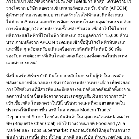
การนำเข้าเชื้อเพลิงจากต่างประเทศ เปิดเผยว่า ล่าสุด ได้รับความไว้
วางใจจาก บริษัท แอดวานซ์ เพาเวอร์คอนเวนชั่น จำกัด (APCON)
ผู้นำทางด้านการออกแบบการก่อสร้างโรงไฟฟ้าและติดตั้งระบบ
ไฟฟ้าจากชีวมวล และบริหารจัดการระบบโรงงานอุตสาหกรรม ด้วย
การเซ็นสัญญาจัดหาพลังงานเชื้อเพลิงชีวมวล เพื่อนำไปใช้ในการ
ผลิตกระแสไฟฟ้าที่โรงไฟฟ้า ทับสะแก รวมมูลค่ากว่า 15,000 ล้าน
บาท ภายหลังจาก APCON ระดมทุนเข้าซื้อหุ้นโรงไฟฟ้าทับสะแก
และที่อื่น ๆ พร้อมเตรียมเดินเครื่องการผลิตทันทีในต้นปี 60 เพื่อ
รองรับความต้องการที่เติบโตอย่างต่อเนื่องของทั้งตลาดในประเทศ
และต่างประเทศ
ทั้งนี้ นอร์ทเทิร์นฯ ยังมี มีนโยบายหลักในการเป็นผู้นำในการผลิต
พลังงานจากชีวมวลและบริหารจัดการพลังงานทางเลือก เพื่อช่วยลด
การใช้พลังงานที่มีสารพิษและมีผลกระทบต่อสิ่งแวดล้อมอีกทั้งยังช่วย
ลดการนำเข้าเชื้อเพลิงจากต่างประเทศสูญเสียเงินตราจากการนำ
เข้าเชื้อเพลิง โดยคาดว่าในปีนี้ บริษัทวางแผนที่จะขยายตลาดใน
ประเทศให้เพิ่มมากขึ้น อาทิ ในส่วนของ Modern Trade/
Department Store โดยปัจจุบันสินค้าในกลุ่มถ่านอัดแท่งปลอดสาร
พิษ (Briquette Char-Coal) เข้าไปวางจำหน่ายที่ Foodland ,Villa
Market และ Tops Supermarket ตลอดจนจัดส่งให้กลุ่มร้านอาหาร
ชั้นนำ ประเภทปิ้ง ย่าง ทั้งไทย เกาหลี และญี่ปุ่น ทั่วประเทศไทย และ