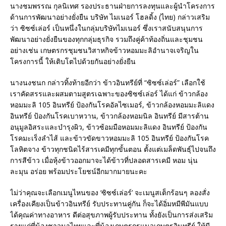
นางชมพรรณ กุลนิเทศ รองประธานฝ่ายการลงทุนและผู้นำโครงการ
ด้านการพัฒนาอย่างยั่งยืน บริษัท ไมเนอร์ โฮลดิ้ง (ไทย) กล่าวเสริม
ว่า ซิซซ์เล่อร์ เป็นหนึ่งในกลุ่มบริษัทไมเนอร์ ซึ่งเราสนับสนุนการ
พัฒนาอย่างยั่งยืนของทุกกลุ่มธุรกิจ รวมถึงคู่ค้าท้องถิ่นและชุมชน
อย่างเช่น เกษตรกรชุมชนวิสาหกิจข้าวหอมมะลิอำนาจเจริญใน
โครงการนี้ ให้เติบโตไปด้วยกันอย่างยั่งยืน
นางนงชนก กล่าวทิ้งท้ายอีกว่า ข้าวอินทรีย์ที่ “ซิซซ์เล่อร์” เลือกใช้
เราคัดสรรและผสมตามสูตรเฉพาะของซิซซ์เล่อร์ ได้แก่ ข้าวกล้อง
หอมมะลิ 105 อินทรีย์ ป้องกันโรคอัลไซเมอร์, ข้าวกล้องหอมมะลิแดง
อินทรีย์ ป้องกันโรคเบาหวาน, ข้าวกล้องหอมนิล อินทรีย์ มีสารต้าน
อนุมูลอิสระและบำรุงผิว, ข้าวซ้อมมือหอมมะลิแดง อินทรีย์ ป้องกัน
โรคมะเร็งลำไส้ และข้าวขัดขาวหอมมะลิ 105 อินทรีย์ ป้องกันโรค
โลหิตจาง ข้าวทุกชนิดไร้สารเคมีทุกขั้นตอน ตั้งแต่เมล็ดพันธุ์ไปจนถึง
การสีข้าว เมื่อหุ้งข้าวออกมาจะได้ข้าวที่ปลอดสารเคมี หอม นุ่น
ละมุน อร่อย พร้อมประโยชน์อีกมากมายนะคะ
ไม่ว่าคุณจะเลือกเมนูไหนของ ‘ซิซซ์เล่อร์’ จะเมนูสเต็กร้อนๆ ลองสั่ง
เครื่องเคียงเป็นข้าวอินทรีย์ รับประทานคู่กัน ก็จะได้อิ่มหมีพีมันแบบ
ได้คุณค่าทางอาหาร ดีต่อสุขภาพผู้รับประทาน ทั้งยังเป็นการส่งเสริม
รายแก่พี่น้องชาวนาไทยและพี่น้องเกษตรกรแนวเกษตรอินทรีย์ ให้มี