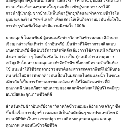
และพูดคุยกับชุมชนเพื่อให้เข้าใจถึงวิธีการทำงาน มุมมอง วิธีคิด และ
ความเข้มแข็งของชุมชนนั้นๆ ก่อนที่จะเข้าสู่ระบบทางเราได้มี
การนำผู้นำกลุ่มชาวบ้านในพื้นที่มารู้จักธุรกิจและทำความเข้าใจใน
มุมมองของร้าน “ซิซซ์เล่อร์” เพื่อแสดงให้เห็นถึงความมุ่งมั่น ตั้งใจใน
การทำธุรกิจเพื่อให้ลูกค้ามีความพึงพอใจ 100%
นายอดุลย์ โคลนพันธ์ ผู้แทนเครือข่ายวิสาหกิจข้าวหอมมะลิอำนาจ
เจิรญ กล่าวเพิ่มเติมว่า ข้าวอินทรีย์ เป็นข้าวที่ได้จากการผลิตแบบ
เกษตรอินทรีย์ ซึ่งเป็นวิธีการผลิตที่หลีกเลี่ยงการใช้สารเคมี หรือสาร
สังเคราะห์ต่างๆ โดยสิ้นเชิง ไม่ว่าจะเป็น ปุ๋ยเคมี สารควบคุมการ
เจริญเติบโต สารควบคุมและกำจัดวัชพืช ซึ่งหากมีความจำเป็นต้อง
ใช้ แนะนำให้ใช้วัสดุจากธรรมชาติและสารสกัดจากพืชที่ไม่มีพิษต่อ
คน หรือไม่มีสารพิษตกค้างปนเปื้อนในผลิตผลในดินและน้ำ ในขณะ
เดียวกันก็เป็นการรักษาสภาพแวดล้อม ทำให้ได้ผลิตผลข้าวที่มี
คุณภาพดี ปลอดภัยจากอันตรายของผลตกค้างส่งผลให้ผู้บริโภคมีสุข
อนามัยและคุณภาพชีวิตที่ดี
สำหรับหรับข้าวอินทรีย์จาก “วิสาหกิจข้าวหอมมะลิอำนาจเจริญ” ซึ่ง
ขึ้นชื่อเรื่องการปลูกข้าวหอมมะลิเป็นอันดับต้นๆ ของประเทศไทย มี
ความพิถีพิถันในการเพาะปลูก การผลิต ทะนุถนอม ดูแล ควบคุม
คุณภาพ เสมอหนึ่งข้าวคือชีวิต