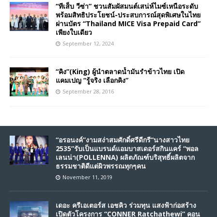
“ทีเส็บ วีซ่า” ชวนสัมผัสมนต์เสน่ห์ไมซ์เหนือระดับ
พร้อมสิทธิประโยชน์-ประสบการณ์สุดพิเศษในไทย
ผ่านบัตร “Thailand MICE Visa Prepaid Card”
เพียงใบเดียว
September 12, 2024
“คิง”(King) ผู้นำตลาดน้ำมันรำข้าวไทย เปิด
แคมเปญ “รู้จริง เลือกคิง”
September 28, 2016
“อรอนงค์”งามสง่าสมศักดิ์ศรีดีกรี“นางสาวไทย
2535”รับเป็นแบรนด์แอมบาสเดอร์สกินแคร์ “พอล
เลนน่า(POLLENNA) ผลิตภัณฑ์บริสุทธิ์ผลิตจาก
ธรรมชาติดีแต่ผิวพรรณทุกๆคน
November 11, 2019
เดอะ ครีเอเตอร์ส เอชคิว ร่วมทุน แสงฟ้าก่อสร้าง
เปิดตัวโครงการ “CONNER Ratchathewi” คอน