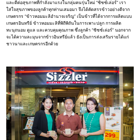
และดีต่อสุขภาพที่กำลังมาแรงในกลุ่มคนรุ่นใหม่ “ซิซซ์เล่อร์” เรา
ใส่ใจสุขภาพของลูกค้าทุกท่านเสมอมา จึงได้คัดสรรข้าวอย่างดีจาก
เกษตรกร “ข้าวหอมมะลิอำนาจเจริญ” เป็นข้าวที่ได้จากการผลิตแบบ
เกษตรอินทรีย์ ข้าวหอมมะลิที่พิถีพิถันในการเพาะปลูก การผลิต
ทะนุถนอม ดูแล และควบคุมคุณภาพ ซึ่งลูกค้า “ซิซซ์เล่อร์” นอกจาก
จะได้ความละมุนจากข้าวอินทรีย์แล้ว ยังเป็นการส่งเสริมรายได้แก่
ชาวนาและเกษตรกรอีกด้วย