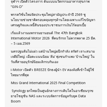
จุฬาฯ เปิดตัวโครงการ ต้นแบบนวัตกรรมอาหารสุขภาพ
“GIN-D”
พรรควิชั่นใหม่จัดประชุมใหญ่สามัญประจำปี 2569 ชู
นโยบายช่วยชาติครอบคลุมทุกๆด้านโดยเฉพาะแก้ไขปัญหา
เศรษฐกิจและหนี้สินของประชาชนการเงินไร้ดอกเบี้ย
เริ่มแล้วงานมหกรรมยานยนต์ The 47th Bangkok
International Motor 2026 ที่คนรักรถ ไม่ควรพลาด 25 มีค.
– 5 เมย.2569
นครปฐมส้มไม่แผ่ว แต่บ้านใหญ่ผนึกกำลัง สกัด!! เจาะสนาม
เจดีย์ใหญ่: เมื่อคะแนนนิยม ‘ส้ม’ พุ่งชนกำแพง ‘บ้านใหญ่’ ใน
วันที่สายอนุรักษ์นิยมเลิกรบกันเอง
i-Motor เปิดตัว BREEZE ปักธงผู้นำ EV สองล้อที่เข้าใจผู้ใช้
ไทยมากที่สุด
Miss Grand International 2025 Final Competition
Synology ยกไทยเป็นศูนย์กลางการเติบโตในอาเซียนรุกข
ยายโซลูชัน NAS และระบบจัดการข้อมูลรับยุค Data
Boom