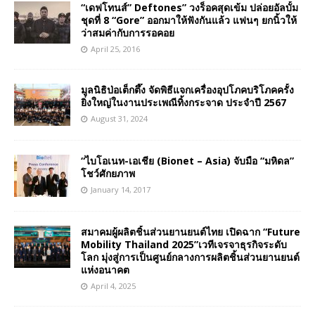
“เดฟโทนส์” Deftones” วงร็อคสุดเข้ม ปล่อยอัลบั้ม
ชุดที่ 8 “Gore” ออกมาให้ฟังกันแล้ว แฟนๆ ยกนิ้วให้
ว่าสมค่ากับการรอคอย
April 25, 2016
มูลนิธิป่อเต็กตึ๊ง จัดพิธีแจกเครื่องอุปโภคบริโภคครั้ง
ยิ่งใหญ่ในงานประเพณีทิ้งกระจาด ประจำปี 2567
August 31, 2024
“ไบโอเนท-เอเชีย (Bionet – Asia) จับมือ “มหิดล”
โชว์ศักยภาพ
January 14, 2017
สมาคมผู้ผลิตชิ้นส่วนยานยนต์ไทย เปิดฉาก “Future
Mobility Thailand 2025”เวทีเจรจาธุรกิจระดับ
โลก มุ่งสู่การเป็นศูนย์กลางการผลิตชิ้นส่วนยานยนต์
แห่งอนาคต
April 4, 2025