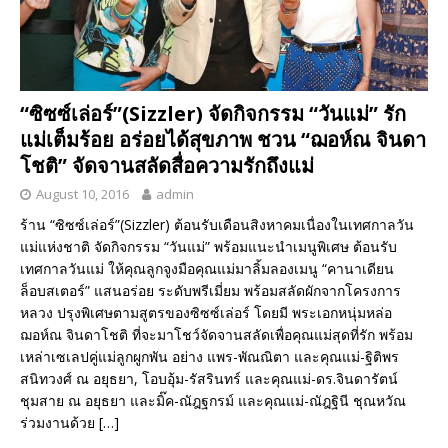
“ซิซซ์เล่อร์”(Sizzler) จัดกิจกรรม “วันแม่” รัก
แม่เต็มร้อย อร่อยได้สุขภาพ ชวน “ฌอห์ณ จินดา
โชติ” จัดจานสลัดสื่อความรักถึงแม่
August 10, 2016
admin
ร้าน “ซิซซ์เล่อร์”(Sizzler) ต้อนรับเดือนสิงหาคมเนื่องในเทศกาลวัน
แม่แห่งชาติ จัดกิจกรรม “วันแม่” พร้อมแนะนำเมนูพิเศษ ต้อนรับ
เทศกาลวันแม่ ให้คุณลูกจูงมือคุณแม่มาลิ้มลองเมนู “คานาเดียน
ล็อบสเตอร์” แสนอร่อย ระดับพรีเมี่ยม พร้อมสลัดผักจากโครงการ
หลวง ปรุงพิเศษตามสูตรของซิซซ์เล่อร์ โดยมี พระเอกหนุ่มหล่อ
ฌอห์ณ จินดาโชติ ที่จะมาโชว์จัดจานสลัดเพื่อคุณแม่สุดที่รัก พร้อม
เหล่าเซเลปคู่แม่ลูกผูกพัน อย่าง แพร-พัณณิตา และคุณแม่-ฐิติพร
สนิทวงศ์ ณ อยุธยา, โอบอุ้ม-รัสรินทร์ และคุณแม่-ดร.จินดารัตน์
ชุมสาย ณ อยุธยา และมิ๊ค-ณัฎฐกรม์ และคุณแม่-ณัฎฐินี ชุณหวัณ
ร่วมงานด้วย
[…]