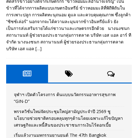
คัดสรรข้าวอย่างดีจากเกษตรกร “ข้าวหอมมะลิอำนาจเจริญ” เป็น
ข้าวที่ได้จากการผลิตแบบเกษตรอินทรีย์ ข้าวหอมมะลิที่พิถีพิถันใน
การเพาะปลูก การผลิตทะนุถนอม ดูแล และควบคุมคุณภาพ ซึ่งลูกค้า
“ซิซซ์เล่อร์” นอกจากจะได้ความละมุนจากข้าวอินทรีย์แล้ว ยัง
เป็นการส่งเสริมรายได้แก่ชาวนาและเกษตรกรอีกด้วย นางนงชนก
สถานานนท์ ผู้ช่วยรองประธานกลุ่มการตลาด บริษัท เอส แอล อาร์ ที
จำกัด นางนงชนก สถานานนท์ ผู้ช่วยรองประธานกลุ่มการตลาด
บริษัท เอส แอล
[…]
จุฬาฯ เปิดตัวโครงการ ต้นแบบนวัตกรรมอาหารสุขภาพ
“GIN-D”
พรรควิชั่นใหม่จัดประชุมใหญ่สามัญประจำปี 2569 ชู
นโยบายช่วยชาติครอบคลุมทุกๆด้านโดยเฉพาะแก้ไขปัญหา
เศรษฐกิจและหนี้สินของประชาชนการเงินไร้ดอกเบี้ย
เริ่มแล้วงานมหกรรมยานยนต์ The 47th Bangkok