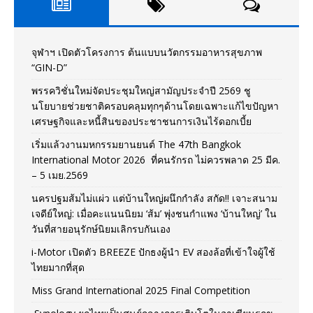
จุฬาฯ เปิดตัวโครงการ ต้นแบบนวัตกรรมอาหารสุขภาพ
“GIN-D”
พรรควิชั่นใหม่จัดประชุมใหญ่สามัญประจำปี 2569 ชู
นโยบายช่วยชาติครอบคลุมทุกๆด้านโดยเฉพาะแก้ไขปัญหา
เศรษฐกิจและหนี้สินของประชาชนการเงินไร้ดอกเบี้ย
เริ่มแล้วงานมหกรรมยานยนต์ The 47th Bangkok
International Motor 2026 ที่คนรักรถ ไม่ควรพลาด 25 มีค.
– 5 เมย.2569
นครปฐมส้มไม่แผ่ว แต่บ้านใหญ่ผนึกกำลัง สกัด!! เจาะสนาม
เจดีย์ใหญ่: เมื่อคะแนนนิยม ‘ส้ม’ พุ่งชนกำแพง ‘บ้านใหญ่’ ใน
วันที่สายอนุรักษ์นิยมเลิกรบกันเอง
i-Motor เปิดตัว BREEZE ปักธงผู้นำ EV สองล้อที่เข้าใจผู้ใช้
ไทยมากที่สุด
Miss Grand International 2025 Final Competition