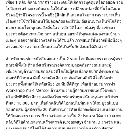
เพียง 1 คลิป ก็สามารถสร้างประเด็นให้เกิดการพูดคุยหรือต่อยอด รวม
ไปถึงการสร้างแรงบันดาลใจให้เกิดการเปลี่ยนแปลงที่ดีขึ้นในสังคม
ซึ่งพอรู้ว่ามีโครงการนี้ ผมจึงรู้สึกยินดีและสนใจมาก เพราะประเด็น
เรื่องการใช้รถใช้ถนนให้ปลอดภัยและมีวินัย ถือเป็นประเด็นที่ใกล้ตัว
พวกเราคนไทยทุกคน จึงมั่นใจว่าคลิปวิดีโอจากน้องๆ ที่ส่งเข้ามา
ประกวดต้องน่าสนใจมากๆ แน่นอน อยากให้ทุกคนส่งผลงานเข้ามา
เยอะๆ นอกจากเพื่อรางวัลที่จะได้รับแล้ว ภาพยนตร์สั้นจากฝีมือน้องๆ
อาจจะสร้างความเปลี่ยนแปลงให้เกิดขึ้นกับสังคมได้อีกด้วย”
สำหรับเกณฑ์การตัดสินจะแบ่งเป็น 2 รอบ โดยมีคณะกรรมการผู้ทรง
คุณวุฒิทั้งในด้านส่งเสริมรณรงค์ความปลอดภัยทางถนนและผู้
เชี่ยวชาญด้านการผลิตคลิปวิดีโอเป็นผู้คัดเลือกคลิปวิดีทั้งหมด ตาม
เกณฑ์ที่กำหนด ดังนี้ รอบคัดเลือก จะคัดเลือกคลิปวิดีโอที่ส่งเข้า
ประกวดทั้งหมดให้เหลือเพียง 20 ทีมที่ดีที่สุด เพื่อเข้าอบรมการทำ
Workshop กับ 4 Mentor ด้านสายงานผู้กำกับภาพยนตร์โฆษณา
ครีเอทีฟที่มีชื่อเสียงของเมืองไทย พร้อมรับทุนสนับสนุนจากบริษัทฯ
ทีมละ 10,000 บาท เพื่อนำคลิปวิดีโอกลับไปพัฒนาให้สมบูรณ์แบบ
รอบตัดสิน ผู้สมัครทั้ง 20 ทีมที่ผ่านการคัดเลือกจะต้องนำเสนอผลงาน
ให้กับคณะกรรมการ ซึ่งรางวัลจะแบ่งเป็น 2 ประเภท ได้แก่ ประเภท
คลิปวิดีโอด้านผลงานสร้างสรรค์ (Creativity) จำนวน 3 รางวัล และ
ประเภทคลิปวิดีโอที่ได้รับความนิยมสูงสุดจากผู้ชม (Popularity)