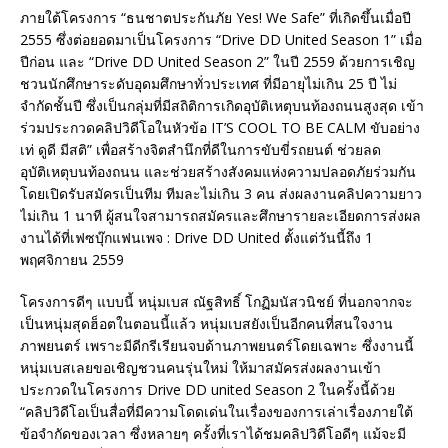
ภายใต้โครงการ “ธนชาตประกันภัย Yes! We Safe” ที่เกิดขึ้นเมื่อปี
2555 ซึ่งต่อยอดมาเป็นโครงการ “Drive DD United Season 1” เมื่อ
ปีก่อน และ “Drive DD United Season 2” ในปี 2559 ด้วยการเชิญ
ชวนนักศึกษาระดับอุดมศึกษาทั่วประเทศ ที่มีอายุไม่เกิน 25 ปี ไม่
จำกัดชั้นปี ซึ่งเป็นกลุ่มที่มีสถิติการเกิดอุบัติเหตุบนท้องถนนสูงสุด เข้า
ร่วมประกวดคลิปวิดีโอในหัวข้อ IT’S COOL TO BE CALM ขับอย่าง
เท่ ดูดี มีสติ” เพื่อสร้างจิตสำนึกที่ดีในการขับขี่รถยนต์ ช่วยลด
อุบัติเหตุบนท้องถนน และช่วยสร้างสังคมแห่งความปลอดภัยร่วมกัน
โดยเปิดรับสมัครเป็นทีม ทีมละไม่เกิน 3 คน ส่งผลงานคลิปความยาว
ไม่เกิน 1 นาที ผู้สนใจสามารถสมัครและศึกษารายละเอียดการส่งผล
งานได้ที่เฟซบุ๊กแฟนเพจ : Drive DD United ตั้งแต่วันนี้ถึง 1
พฤศจิกายน 2559
โครงการดีๆ แบบนี้ หนุ่มเบส ณัฐสิทธิ์ โกฏิมนัสวนิชย์ ที่นอกจากจะ
เป็นหนุ่มสุดฮ็อตในตอนนี้แล้ว หนุ่มเบสยังเป็นอีกคนที่สนใจงาน
ภาพยนตร์ เพราะมีดีกรีเรียนจบด้านภาพยนตร์โดยเฉพาะ ซึ่งงานนี้
หนุ่มเบสเลยขอเชิญชวนคนรุ่นใหม่ ให้มาสมัครส่งผลงานเข้า
ประกวดในโครงการ Drive DD united Season 2 ในครั้งนี้ด้วย
“คลิปวิดีโอเป็นสื่อที่มีความโดดเด่นในเรื่องของการเล่าเรื่องภายใต้
ข้อจำกัดของเวลา ซึ่งหลายๆ ครั้งที่เราได้ชมคลิปวิดีโอดีๆ แม้จะมี