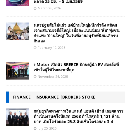
พลาด 25 มีค. – 5 เมย.2569
March 26, 2026
นครปฐมส้มไม่แผ่ว แต่บ้านใหญ่ผนึกกำลัง สกัด!!
เจาะสนามเจดีย์ใหญ่: เมื่อคะแนนนิยม ‘ส้ม’ พุ่งชน
กำแพง ‘บ้านใหญ่’ ในวันที่สายอนุรักษ์นิยมเลิกรบ
กันเอง
February 10, 2026
i-Motor เปิดตัว BREEZE ปักธงผู้นำ EV สองล้อที่
เข้าใจผู้ใช้ไทยมากที่สุด
November 26, 2025
FINANCE | INSURANCE |BROKERS STOKE
กลุ่มธุรกิจทางการเงินแลนด์ แอนด์ เฮ้าส์ เผยผลการ
ดำเนินงานครึ่งปีแรก 2568 กำไรสุทธิ 1,121 ล้าน
บาท เติบโตร้อยละ 25.8 สินเชื่อโตร้อยละ 3.4
July 25, 2025