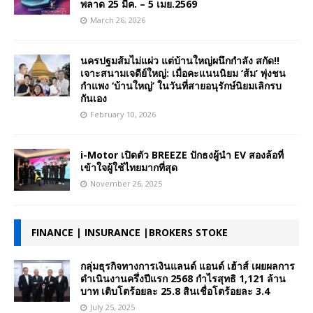
พลาด 25 มีค. – 5 เมย.2569
March 26, 2026
นครปฐมส้มไม่แผ่ว แต่บ้านใหญ่ผนึกกำลัง สกัด!!
เจาะสนามเจดีย์ใหญ่: เมื่อคะแนนนิยม ‘ส้ม’ พุ่งชน
กำแพง ‘บ้านใหญ่’ ในวันที่สายอนุรักษ์นิยมเลิกรบ
กันเอง
February 10, 2026
i-Motor เปิดตัว BREEZE ปักธงผู้นำ EV สองล้อที่
เข้าใจผู้ใช้ไทยมากที่สุด
November 26, 2025
FINANCE | INSURANCE |BROKERS STOKE
กลุ่มธุรกิจทางการเงินแลนด์ แอนด์ เฮ้าส์ เผยผลการ
ดำเนินงานครึ่งปีแรก 2568 กำไรสุทธิ 1,121 ล้าน
บาท เติบโตร้อยละ 25.8 สินเชื่อโตร้อยละ 3.4
July 25, 2025