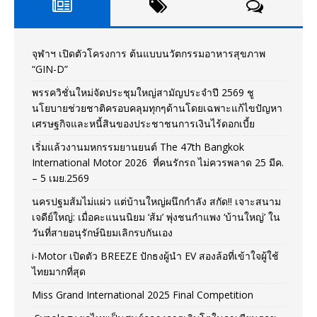
จุฬาฯ เปิดตัวโครงการ ต้นแบบนวัตกรรมอาหารสุขภาพ
“GIN-D”
พรรควิชั่นใหม่จัดประชุมใหญ่สามัญประจำปี 2569 ชู
นโยบายช่วยชาติครอบคลุมทุกๆด้านโดยเฉพาะแก้ไขปัญหา
เศรษฐกิจและหนี้สินของประชาชนการเงินไร้ดอกเบี้ย
เริ่มแล้วงานมหกรรมยานยนต์ The 47th Bangkok
International Motor 2026 ที่คนรักรถ ไม่ควรพลาด 25 มีค.
– 5 เมย.2569
นครปฐมส้มไม่แผ่ว แต่บ้านใหญ่ผนึกกำลัง สกัด!! เจาะสนาม
เจดีย์ใหญ่: เมื่อคะแนนนิยม ‘ส้ม’ พุ่งชนกำแพง ‘บ้านใหญ่’ ใน
วันที่สายอนุรักษ์นิยมเลิกรบกันเอง
i-Motor เปิดตัว BREEZE ปักธงผู้นำ EV สองล้อที่เข้าใจผู้ใช้
ไทยมากที่สุด
Miss Grand International 2025 Final Competition