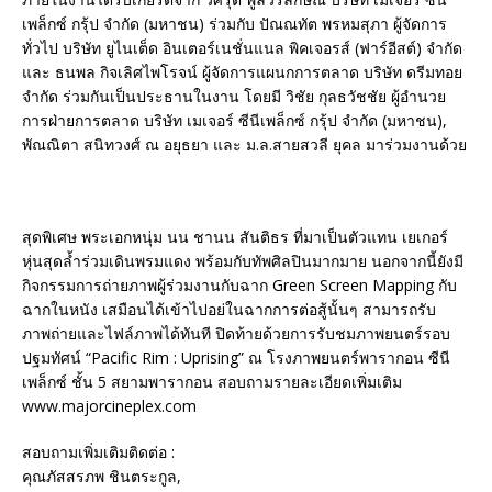
เพล็กซ์ กรุ้ป จำกัด (มหาชน) ร่วมกับ ปัณณทัต พรหมสุภา ผู้จัดการ
ทั่วไป บริษัท ยูไนเต็ด อินเตอร์เนชั่นแนล พิคเจอรส์ (ฟาร์อีสต์) จำกัด
และ ธนพล กิจเลิศไพโรจน์ ผู้จัดการแผนกการตลาด บริษัท ดรีมทอย
จำกัด ร่วมกันเป็นประธานในงาน โดยมี วิชัย กุลธวัชชัย ผู้อำนวย
การฝ่ายการตลาด บริษัท เมเจอร์ ซีนีเพล็กซ์ กรุ้ป จำกัด (มหาชน),
พัณณิตา สนิทวงศ์ ณ อยุธยา และ ม.ล.สายสวลี ยุคล มาร่วมงานด้วย
สุดพิเศษ พระเอกหนุ่ม นน ชานน สันติธร ที่มาเป็นตัวแทน เยเกอร์
หุ่นสุดล้ำร่วมเดินพรมแดง พร้อมกับทัพศิลปินมากมาย นอกจากนี้ยังมี
กิจกรรมการถ่ายภาพผู้ร่วมงานกับฉาก Green Screen Mapping กับ
ฉากในหนัง เสมือนได้เข้าไปอย่ในฉากการต่อสู้นั้นๆ สามารถรับ
ภาพถ่ายและไฟล์ภาพได้ทันที ปิดท้ายด้วยการรับชมภาพยนตร์รอบ
ปฐมทัศน์ “Pacific Rim : Uprising” ณ โรงภาพยนตร์พารากอน ซีนี
เพล็กซ์ ชั้น 5 สยามพารากอน สอบถามรายละเอียดเพิ่มเติม
www.majorcineplex.com
สอบถามเพิ่มเติมติดต่อ :
คุณภัสสรภพ ชินตระกูล,