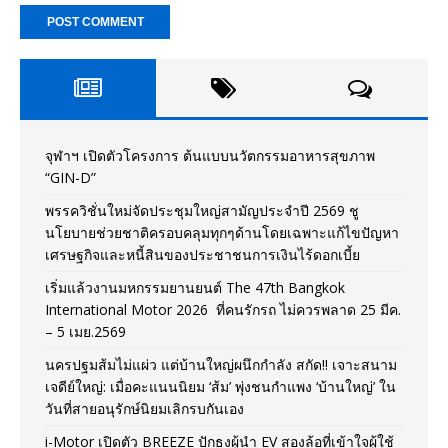
จุฬาฯ เปิดตัวโครงการ ต้นแบบนวัตกรรมอาหารสุขภาพ
“GIN-D”
พรรควิชั่นใหม่จัดประชุมใหญ่สามัญประจำปี 2569 ชู
นโยบายช่วยชาติครอบคลุมทุกๆด้านโดยเฉพาะแก้ไขปัญหา
เศรษฐกิจและหนี้สินของประชาชนการเงินไร้ดอกเบี้ย
เริ่มแล้วงานมหกรรมยานยนต์ The 47th Bangkok
International Motor 2026 ที่คนรักรถ ไม่ควรพลาด 25 มีค.
– 5 เมย.2569
นครปฐมส้มไม่แผ่ว แต่บ้านใหญ่ผนึกกำลัง สกัด!! เจาะสนาม
เจดีย์ใหญ่: เมื่อคะแนนนิยม ‘ส้ม’ พุ่งชนกำแพง ‘บ้านใหญ่’ ใน
วันที่สายอนุรักษ์นิยมเลิกรบกันเอง
i-Motor เปิดตัว BREEZE ปักธงผู้นำ EV สองล้อที่เข้าใจผู้ใช้