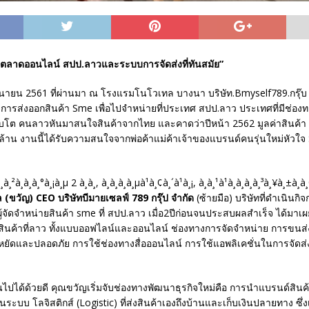
ตลาดออนไลน์ สปป.ลาวและระบบการจัดส่งที่ทันสมัย”
 มิถุนายน 2561 ที่ผ่านมา ณ โรงแรมโนโวเทล บางนา บริษัท.Bmyself789.กรุ๊บ
การส่งออกสินค้า Sme เพื่อไปจำหน่ายที่ประเทศ สปป.ลาว ประเทศที่มีช่อ
ติบโต คนลาวหันมาสนใจสินค้าจากไทย และคาดว่าปีหน้า 2562 มูลค่าสินค้
 ล้าน งานนี้ได้รับความสนใจจากพ่อค้าแม่ค้าเจ้าของแบรนด์คนรุ่นใหม่หัวใจ
 (ขวัญ) CEO บริษัทบีมายเซลฟ์ 789 กรุ๊ป จำกัด
(ซ้ายมือ) บริษัทที่ดำเนินกิจ
้จัดจำหน่ายสินค้า sme ที่ สปป.ลาว เมื่อ2ปีก่อนจนประสบผลสำเร็จ ได้มาเผ
ินค้าที่ลาว ทั้งแบบออฟไลน์และออนไลน์ ช่องทางการจัดจำหน่าย การขนส่งส
ะหยัดและปลอดภัย การใช้ช่องทางสื่อออนไลน์ การใช้แอพลิเคชั่นในการจัดส
นินไปได้ด้วยดี คุณขวัญเริ่มจับช่องทางพัฒนาธุรกิจใหม่คือ การนำแบรนด์สินค้
ะบบ โลจิสติกส์ (Logistic) ที่ส่งสินค้าเองถึงบ้านและเก็บเงินปลายทาง ซึ่งเป็