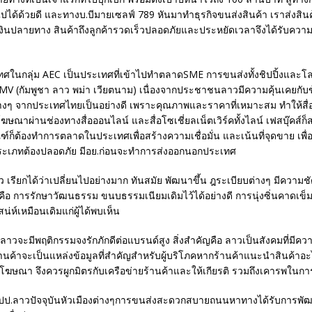
ได้ด้วยดี และทางบ.บีมายเซลฟ์ 789 หันมาทำธุรกิจขนส่งสินค้า เราส่งสินค
งินปลายทาง สินค้าถึงลูกค้ารวดเร็วปลอดภัยและประหยัดเวลาจึงได้รับควา
ศในกลุ่ม AEC เป็นประเทศที่เข้าไปทำตลาดSME การขนส่งทั้งชิปปิ้งและโลจิ
CLMV (กัมพูชา ลาว พม่า เวียตนาม) เนื่องจากประชาชนลาวมีความคุ้นเคยกับข
อต่างๆ จากประเทศไทยเป็นอย่างดี เพราะคุณภาพและราคาที่เหมาะสม ทำให้ส
ฆษณาผ่านช่องทางสื่อออนไลน์ และสื่อโซเชี่ยลเน็ตเวิร์คทั้งไลน์ เฟสบุ๊คส์
ฑ์ก็ต้องทำการตลาดในประเทศเพื่อสร้างความเชื่อมั่น และเน้นที่จุดขาย เพื่อ
ระเภทต้องปลอดภัย มีอย.ก่อนจะทำการส่งออกนอกประเทศ
ว เรียกได้ว่าเปลี่ยนไปอย่างมาก ทันสมัย พัฒนาขึ้น ฎระเบียบต่างๆ มีความช
ิมคือ การรักษาวัฒนธรรม ขนบธรรมเนียมเดิมไว้ได้อย่างดี การนุ่งซิ่นคาดเข
สน่ห์เหมือนเดิมแก่ผู้ได้พบเห็น
จะมีพฤติกรรมจงรักภักดีต่อแบรนด์สูง สิ่งสำคัญคือ ลาวเป็นสังคมที่มีควา
านค้าจะเป็นแหล่งข้อมูลที่สำคัญสำหรับผู้บริโภคหากร้านค้าแนะนำสินค้าอะ
ว่าโฆษณา จึงควรผูกมิตรกับเครือข่ายร้านค้าและให้เกียรติ รวมถึงเคารพในกา
ปป.ลาวปัจจุบันหัวเมืองต่างๆการขนส่งสะดวกสบายถนนหาทางได้รับการพั