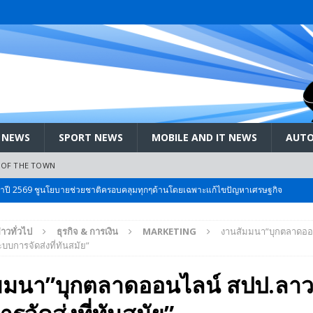
 NEWS
SPORT NEWS
MOBILE AND IT NEWS
AUTO
 OF THE TOWN
ะจำปี 2569 ชูนโยบายช่วยชาติครอบคลุมทุกๆด้านโดยเฉพาะแก้ไขปัญหาเศรษฐกิจ
่าวทั่วไป
ธุรกิจ & การเงิน
MARKETING
งานสัมมนา”บุกตลาดออ
 Bangkok International Motor 2026 ที่คนรักรถ ไม่ควรพลาด 25 มีค. – 5
บการจัดส่งที่ทันสมัย”
มมนา”บุกตลาดออนไลน์ สปป.ลา
ลัง สกัด!! เจาะสนามเจดีย์ใหญ่: เมื่อคะแนนนิยม ‘ส้ม’ พุ่งชนกำแพง ‘บ้านใหญ่’ ใน