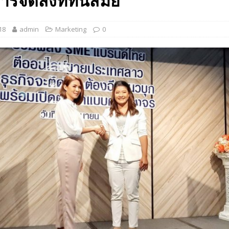
รจัดส่งที่ทันสมัย”
 EV สองล้อที่เข้าใจผู้ใช้ไทยมากที่สุด
AUTO NEWS
18
admin
Marketing
0
มอาหารสุขภาพ “GIN-D”
EVENT SOCIAL LIFE