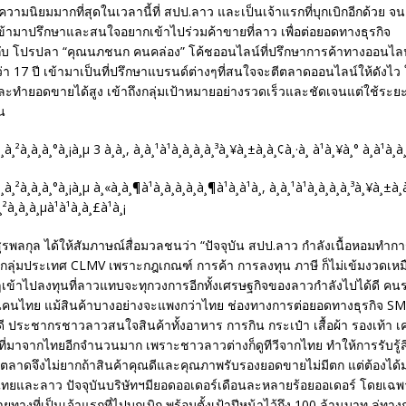
ความนิยมมากที่สุดในเวลานี้ที่ สปป.ลาว และเป็นเจ้าแรกที่บุกเบิกอีกด้วย จ
เข้ามาปรึกษาและสนใจอยากเข้าไปร่วมค้าขายที่ลาว เพื่อต่อยอดทางธุรกิจ
นกับ โปรปลา “คุณนภชนก คนคล่อง” โค้ชออนไลน์ที่ปรึกษาการค้าทางออนไลน์ท
 17 ปี เข้ามาเป็นที่ปรึกษาแบรนด์ต่างๆที่สนใจจะตีตลาดออนไลน์ให้ดังไว ให้เ
ะทำยอดขายได้สูง เข้าถึงกลุ่มเป้าหมายอย่างรวดเร็วและชัดเจนแต่ใช้ระยะ
น
รพลกุล ได้ให้สัมภาษณ์สื่อมวลชนว่า “ปัจจุบัน สปป.ลาว กำลังเนื้อหอมทำการ
นกลุ่มประเทศ CLMV เพราะกฎเกณฑ์ การค้า การลงทุน ภาษี ก็ไม่เข้มงวดเหมื
ข้าไปลงทุนที่ลาวแทบจะทุกวงการอีกทั้งเศรษฐกิจของลาวกำลังไปได้ดี คนรว
นคนไทย แม้สินค้าบางอย่างจะแพงกว่าไทย ช่องทางการต่อยอดทางธุรกิจ S
ดี ประชากรชาวลาวสนใจสินค้าทั้งอาหาร การกิน กระเป๋า เสื้อผ้า รองเท้า เค
ๆ ที่มาจากไทยอีกจำนวนมาก เพราะชาวลาวต่างก็ดูทีวีจากไทย ทำให้การรับรู้
รตลาดจึงไม่ยากถ้าสินค้าคุณดีและคุณภาพรับรองยอดขายไม่มีตก แต่ต้องได
กไทยและลาว ปัจจุบันบริษัทฯมียอดออเดอร์เดือนละหลายร้อยออเดอร์ โดยเฉ
ทางที่เป็นเจ้าแรกที่ไปบุกเบิก พร้อมตั้งเป้าปีหน้าไว้ถึง 100 ล้านบาท ลู่ทา