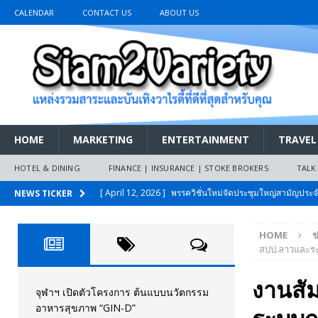
CALENDAR
CONTACT US
ABOUT US
HOME
MARKETING
ENTERTAINMENT
TRAVEL
HOTEL & DINING
FINANCE | INSURANCE | STOKE BROKERS
TALK
[ April 12, 2026 ]
พรรควิชั่นใหม่จัดประชุมใหญ่สามัญปร
NEWS TICKER
และหนี้สินของประชาชนการเงินไร้ดอกเบี้ย
PR NEWS
HOME
ข
[ March 26, 2026 ]
เริ่มแล้วงานมหกรรมยานยนต์ The 47th
สปป.ลาวและระบ
เมย.2569
AUTO NEWS
งานสั
[ February 10, 2026 ]
นครปฐมส้มไม่แผ่ว แต่บ้านใหญ่ผนึกกำ
จุฬาฯ เปิดตัวโครงการ ต้นแบบนวัตกรรม
อาหารสุขภาพ “GIN-D”
วันที่สายอนุรักษ์นิยมเลิกรบกันเอง
PR NEWS