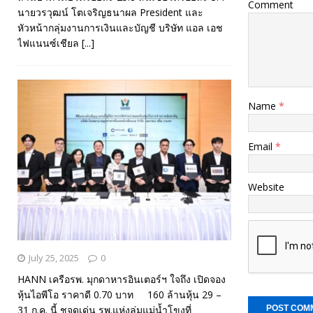
Comment
นายวรวุฒน์ โตเจริญธนาผล President และ
หัวหน้ากลุ่มงานการเงินและบัญชี บริษัท แอล เอช
ไฟแนนซ์เชียล
[...]
Name
*
Email
*
Website
July 25, 2025
0
HANN เครือรพ. มุกดาหารอินเตอร์ฯ ใจถึง เปิดจอง
หุ้นไอพีโอ ราคาดี 0.70 บาท 160 ล้านหุ้น 29 –
31 ก.ค. นี้ ชูจุดเด่น รพ.แห่งลุ่มแม่น้ำโขงที่