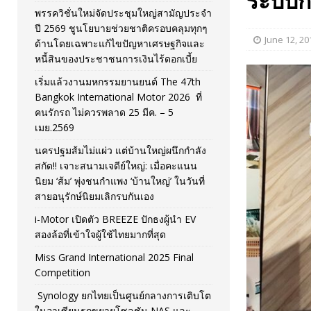
ระบบกา
พรรควิชั่นใหม่จัดประชุมใหญ่สามัญประจำ
[ November 26, 2025 ]
i-Motor เปิดตัว BREEZE ปักธงผู้นำ
ปี 2569 ชูนโยบายช่วยชาติครอบคลุมทุกๆ
June 12, 20
ด้านโดยเฉพาะแก้ไขปัญหาเศรษฐกิจและ
[ April 30, 2026 ]
จุฬาฯ เปิดตัวโครงการ ต้นแบบนวัตกรร
หนี้สินของประชาชนการเงินไร้ดอกเบี้ย
เริ่มแล้วงานมหกรรมยานยนต์ The 47th
Bangkok International Motor 2026 ที่
คนรักรถ ไม่ควรพลาด 25 มีค. – 5
เมย.2569
นครปฐมส้มไม่แผ่ว แต่บ้านใหญ่ผนึกกำลัง
สกัด!! เจาะสนามเจดีย์ใหญ่: เมื่อคะแนน
นิยม ‘ส้ม’ พุ่งชนกำแพง ‘บ้านใหญ่’ ในวันที่
สายอนุรักษ์นิยมเลิกรบกันเอง
i-Motor เปิดตัว BREEZE ปักธงผู้นำ EV
สองล้อที่เข้าใจผู้ใช้ไทยมากที่สุด
Miss Grand International 2025 Final
Competition
Synology ยกไทยเป็นศูนย์กลางการเติบโต
ในอาเซียนรุกขยายโซลูชัน NAS และ