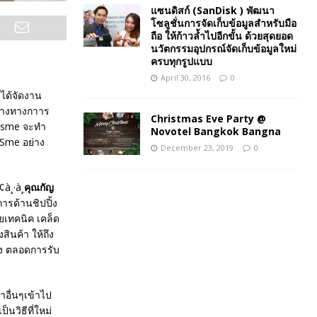
แซนดิสก์ (SanDisk ) พัฒนา
โซลูชั่นการจัดเก็บข้อมูลสำหรับมือ
ถือ ให้ก้าวล้ำไปอีกขั้น ด้วยสุดยอด
นวัตกรรมอุปกรณ์จัดเก็บข้อมูลใหม่
ครบทุกรูปแบบ
April 30, 2016
0
 ได้จัดงาน
งทางทางกาาร
Christmas Eve Party @
า sme จะทำ
Novotel Bangkok Bangna
 Sme อย่าง
December 23, 2019
0
คุณกัญ
การด้านชิปปิ้ง
ยเทคนิค เคล็ด
ินค้า ให้ถึง
่ง ตลอดการรับ
าอื่นๆเข้าไป
นวิธีที่ใหม่