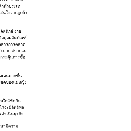
้าทั่วประเท
มสนใจจากลูกค้า
สติกส์ ง่าย
้อมูลผลิตภัณฑ์
ื่อสารการตลาด
ก็สะดวก สบายแต่
กระตุ้นการซื้อ
ัดเจนมากขึ้น
็มขัดของแม่หญิง
มใกล้ชิดกัน
ไรจะมีอิทธิพล
รดำเนินธุรกิจ
ฒนามีความ