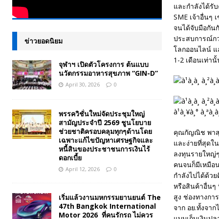
และกำลังได้รับ
SME เจ้าอื่นๆ 
จนได้จับมือกั
ประสบการณ์กว่า
ข่าวยอดนิยม
โลกออนไลน์ แล
1-2 เดือนเท่านั้
จุฬาฯ เปิดตัวโครงการ ต้นแบบ
นวัตกรรมอาหารสุขภาพ “GIN-D”
April 30, 2026
0
พรรควิชั่นใหม่จัดประชุมใหญ่
สามัญประจำปี 2569 ชูนโยบาย
ช่วยชาติครอบคลุมทุกๆด้านโดย
คุณกัญณิช พาสุ
เฉพาะแก้ไขปัญหาเศรษฐกิจและ
และง่ายที่สุดใ
หนี้สินของประชาชนการเงินไร้
ลงทุนรายใหญ่ๆเ
ดอกเบี้ย
คนจนก็มีเหมือ
April 12, 2026
0
กำลังไปได้ด้วย
หรือสินค้าอื่น
สูง ช่องทางกา
เริ่มแล้วงานมหกรรมยานยนต์ The
47th Bangkok International
จาก อย.ทั้งจา
Motor 2026 ที่คนรักรถ ไม่ควร
แบบเก็บเงินปลาย