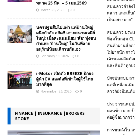
พลาด 25 มีค. – 5 เมย.2569
สปป.ลาวกำลังไป
March 26, 2026
0
สลาว และเก็บเ
เป็นอย่างมาก”
นครปฐมส้มไม่แผ่ว แต่บ้านใหญ่
สปป.ลาว ประเท
ผนึกกำลัง สกัด!! เจาะสนามเจดีย์
ใหญ่: เมื่อคะแนนนิยม ‘ส้ม’ พุ่งชน
ที่สุดในกลุ่ม 
กำแพง ‘บ้านใหญ่’ ในวันที่สาย
สินค้าผ่านสื่
อนุรักษ์นิยมเลิกรบกันเอง
ไม่ยากนัก การโ
February 10, 2026
0
เจ้าของผลิตภัณ
และสินค้าทุกป
i-Motor เปิดตัว BREEZE ปักธง
ปัจจุบันสปป.ลา
ผู้นำ EV สองล้อที่เข้าใจผู้ใช้ไทย
มากที่สุด
แต่ที่เหมือนเด
ลาวก็ยังมีมนต์เ
November 26, 2025
0
ประชาชนสปป.ลาว
ค่อนข้างมาก ร้
FINANCE | INSURANCE |BROKERS
ต่อผู้ซื้อมากก
STOKE
การขนส่งใน ส