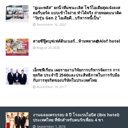
“ยูเมะพลัส” ยกนิ้วทีมชนะเลิศ โชว์ไอเดียสุดเจ๋งลงส
ตอรี่บอร์ด แบบเข้าใจง่าย ทำได้จริง ถ่ายทอดแนวคิด
“วัยรุ่น Gen Z ไอเดียดี…บริหารหนี้เป็น”
November 10, 2022
สายซีฟู๊ดบุฟเฟต์ดินเนอร์…ห้ามพลาด@Alof hotel
August 20, 2020
เอ็กซพีเรียน เผยรายงานวิจัยการบริหารจัดการ การ
ทุจริต ประจำปี 2560และประสิทธิภาพในการรับมือ
กับการทุจริตของบริษัทในประเทศไทย
November 14, 2017
งานฉลองครบรอบ 8 ปี โรงแรมไอบิส (Ibis hotel)
ประเทศไทย ที่พักสำหรับคนรักเพื่อน 4 ขา
September 1, 2016