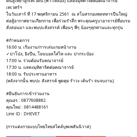
คืนสู่เหย้าลูกเทเวศน์ (ฟ้า-เหลือง) แสดงมุทิตาจิตต่อคณาจารย์
เทเวศร์ฯ
ในวันเสาร์ ที่ 17 พฤศจิกายน 2561 ณ สโมสรกองพลทหารปืนใหญ่
ต่อสู้อากาศยานเกียกกาย เพื่อร่วมรำลึก พระคุณครูบาอาจารย์ที่อบรม
สั่งสอนมา และพบปะสังสรรค์ เพื่อนๆ พี่ๆ น้องๆทุกท่านและทุกรุ่น
#กำหนดการ
16:00 น. เริ่มงาน/การเล่นเกมหน้างาน
✓ปาโป่ง, ยิงปืน, โยนบอลใส่ไห และ ปากระป๋อง
17:00 น. ร่วมต้อนรับคณาจารย์
17:30 น. แสดงมุทิตาจิตต่อคณาจารย์
18:00 น. รับประทานอาหาร
(หลังจากนั้น พบปะ สังสรรค์ พูดคุย รำวง เต้นรำ จนจบงาน)
#ยืนยันการเข้าร่วมงาน
คุณอร : 0877608882
คุณใหม่ : 0814488161
Line ID : DHEVET
(การแต่งกายแบบไทยไทยสไตล์บุพเพสันนิวาส)