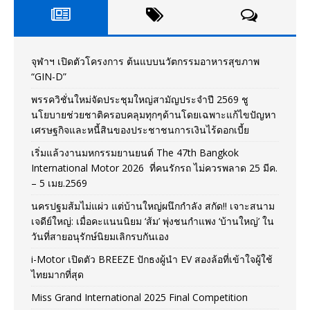
จุฬาฯ เปิดตัวโครงการ ต้นแบบนวัตกรรมอาหารสุขภาพ
“GIN-D”
พรรควิชั่นใหม่จัดประชุมใหญ่สามัญประจำปี 2569 ชู
นโยบายช่วยชาติครอบคลุมทุกๆด้านโดยเฉพาะแก้ไขปัญหา
เศรษฐกิจและหนี้สินของประชาชนการเงินไร้ดอกเบี้ย
เริ่มแล้วงานมหกรรมยานยนต์ The 47th Bangkok
International Motor 2026 ที่คนรักรถ ไม่ควรพลาด 25 มีค.
– 5 เมย.2569
นครปฐมส้มไม่แผ่ว แต่บ้านใหญ่ผนึกกำลัง สกัด!! เจาะสนาม
เจดีย์ใหญ่: เมื่อคะแนนนิยม ‘ส้ม’ พุ่งชนกำแพง ‘บ้านใหญ่’ ใน
วันที่สายอนุรักษ์นิยมเลิกรบกันเอง
i-Motor เปิดตัว BREEZE ปักธงผู้นำ EV สองล้อที่เข้าใจผู้ใช้
ไทยมากที่สุด
Miss Grand International 2025 Final Competition